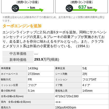
（燃費×タンク容量）
（燃費×タンク容量）
-
637
km
km
※燃費は定められた試験条件の下での数値のため、走行条件等により実際の燃料消費率は異な
ります。
ターボエンジンを追加
エンジンラインナップに2.5Lの直6ターボを追加。同時にサスペンシ
ョンセッティングの見直し＆ブレーキの容量アップが実施されてお
り、走る楽しさを存分に味わえるモデルとなった。また、クラブS
とメダリスト系は外装の小変更を行っている。（1994.1）
中古車価格
---
293.9
万円(税抜)
新車時価格
1430kg
5名
車両重量
乗車定員
2720mm
2列
ホイールベース
シート列数
FR
フロア5AT
駆動方式
ミッション
フロア
4ドア
ミッション位置
ドア数
5.1m
145mm
最小回転半径
最低地上高
4710x1720x1380
全長x全幅x全高(mm)
-x-x-
室内 全長x全幅x全高(mm)
190ps/6400rpm
最高出力