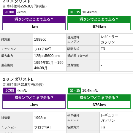
2.0 メダリスト
新車時価格
226.8
万円(税抜)
JC08
-km/L
10・15
10.4km/L
満タンでどこまで走る？
満タンでどこまで走る？
-km
676km
レギュラー
使用燃料
1998cc
排気量
エンジン
ガソリン
フロア4AT
FR
ミッション
駆動方式
125ps/5600rpm
-
最大出力
過給器（ターボ）
1994年01月～199
-
生産期間
燃費性能
4年08月
2.0 メダリストL
新車時価格
216
万円(税抜)
JC08
-km/L
10・15
10.4km/L
満タンでどこまで走る？
満タンでどこまで走る？
-km
676km
レギュラー
使用燃料
1998cc
排気量
エンジン
ガソリン
フロア4AT
FR
ミッション
駆動方式