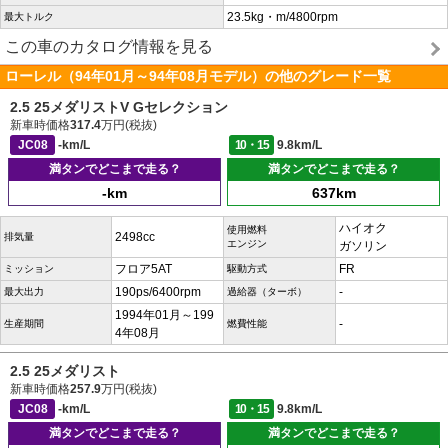
23.5kg・m/4800rpm
最大トルク
この車のカタログ情報を見る
ローレル（94年01月～94年08月モデル）の他のグレード一覧
2.5 25メダリストV Gセレクション
新車時価格
317.4
万円(税抜)
JC08
-km/L
10・15
9.8km/L
満タンでどこまで走る？
満タンでどこまで走る？
-km
637km
ハイオク
使用燃料
2498cc
排気量
エンジン
ガソリン
フロア5AT
FR
ミッション
駆動方式
190ps/6400rpm
-
最大出力
過給器（ターボ）
1994年01月～199
-
生産期間
燃費性能
4年08月
2.5 25メダリスト
新車時価格
257.9
万円(税抜)
JC08
-km/L
10・15
9.8km/L
満タンでどこまで走る？
満タンでどこまで走る？