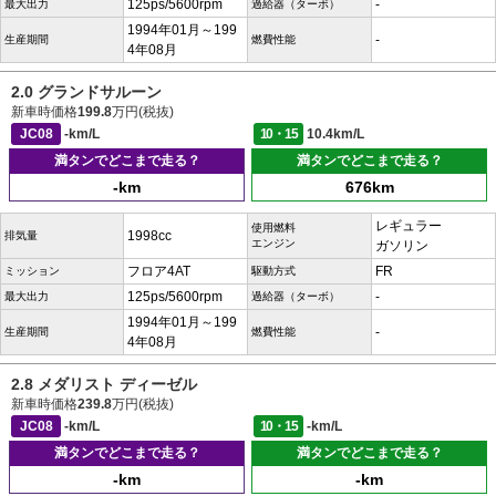
125ps/5600rpm
-
最大出力
過給器（ターボ）
1994年01月～199
-
生産期間
燃費性能
4年08月
2.0 グランドサルーン
新車時価格
199.8
万円(税抜)
JC08
-km/L
10・15
10.4km/L
満タンでどこまで走る？
満タンでどこまで走る？
-km
676km
レギュラー
使用燃料
1998cc
排気量
エンジン
ガソリン
フロア4AT
FR
ミッション
駆動方式
125ps/5600rpm
-
最大出力
過給器（ターボ）
1994年01月～199
-
生産期間
燃費性能
4年08月
2.8 メダリスト ディーゼル
新車時価格
239.8
万円(税抜)
JC08
-km/L
10・15
-km/L
満タンでどこまで走る？
満タンでどこまで走る？
-km
-km