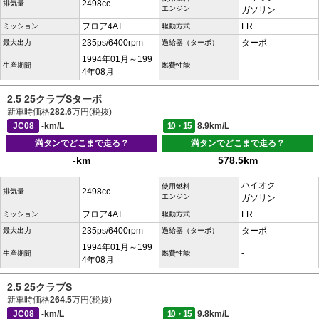
2498cc
排気量
エンジン
ガソリン
フロア4AT
FR
ミッション
駆動方式
235ps/6400rpm
ターボ
最大出力
過給器（ターボ）
1994年01月～199
-
生産期間
燃費性能
4年08月
2.5 25クラブSターボ
新車時価格
282.6
万円(税抜)
JC08
-km/L
10・15
8.9km/L
満タンでどこまで走る？
満タンでどこまで走る？
-km
578.5km
ハイオク
使用燃料
2498cc
排気量
エンジン
ガソリン
フロア4AT
FR
ミッション
駆動方式
235ps/6400rpm
ターボ
最大出力
過給器（ターボ）
1994年01月～199
-
生産期間
燃費性能
4年08月
2.5 25クラブS
新車時価格
264.5
万円(税抜)
JC08
-km/L
10・15
9.8km/L