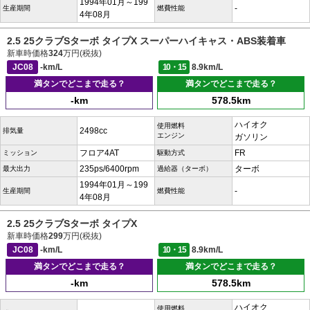
1994年01月～199
-
生産期間
燃費性能
4年08月
2.5 25クラブSターボ タイプX スーパーハイキャス・ABS装着車
新車時価格
324
万円(税抜)
JC08
-km/L
10・15
8.9km/L
満タンでどこまで走る？
満タンでどこまで走る？
-km
578.5km
ハイオク
使用燃料
2498cc
排気量
エンジン
ガソリン
フロア4AT
FR
ミッション
駆動方式
235ps/6400rpm
ターボ
最大出力
過給器（ターボ）
1994年01月～199
-
生産期間
燃費性能
4年08月
2.5 25クラブSターボ タイプX
新車時価格
299
万円(税抜)
JC08
-km/L
10・15
8.9km/L
満タンでどこまで走る？
満タンでどこまで走る？
-km
578.5km
ハイオク
使用燃料