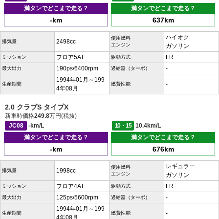
満タンでどこまで走る？
満タンでどこまで走る？
-km
637km
ハイオク
使用燃料
2498cc
排気量
エンジン
ガソリン
フロア5AT
FR
ミッション
駆動方式
190ps/6400rpm
-
最大出力
過給器（ターボ）
1994年01月～199
-
生産期間
燃費性能
4年08月
2.0 クラブS タイプX
新車時価格
249.8
万円(税抜)
JC08
-km/L
10・15
10.4km/L
満タンでどこまで走る？
満タンでどこまで走る？
-km
676km
レギュラー
使用燃料
1998cc
排気量
エンジン
ガソリン
フロア4AT
FR
ミッション
駆動方式
125ps/5600rpm
-
最大出力
過給器（ターボ）
1994年01月～199
-
生産期間
燃費性能
4年08月