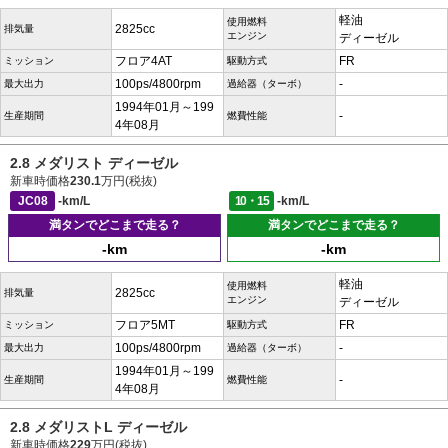
軽油
使用燃料
2825cc
排気量
エンジン
ディーゼル
フロア4AT
FR
ミッション
駆動方式
100ps/4800rpm
-
最大出力
過給器（ターボ）
1994年01月～199
-
生産期間
燃費性能
4年08月
2.8 メダリスト ディーゼル
新車時価格
230.1
万円(税抜)
JC08
-km/L
10・15
-km/L
満タンでどこまで走る？
満タンでどこまで走る？
-km
-km
軽油
使用燃料
2825cc
排気量
エンジン
ディーゼル
フロア5MT
FR
ミッション
駆動方式
100ps/4800rpm
-
最大出力
過給器（ターボ）
1994年01月～199
-
生産期間
燃費性能
4年08月
2.8 メダリストL ディーゼル
新車時価格
229
万円(税抜)