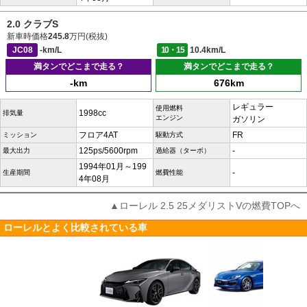
2.0 クラブS
新車時価格
245.8
万円(税抜)
JC08
-km/L
10・15
10.4km/L
満タンでどこまで走る？
満タンでどこまで走る？
-km
676km
レギュラー
使用燃料
1998cc
排気量
エンジン
ガソリン
フロア4AT
FR
ミッション
駆動方式
125ps/5600rpm
-
最大出力
過給器（ターボ）
1994年01月～199
-
生産期間
燃費性能
4年08月
▲ローレル 2.5 25メダリストVの燃費TOPへ
ローレルとよく比較されている車