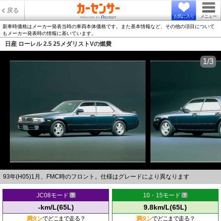
戻る
お気に入り
メニュー
新車時価格はメーカー発表当時の車両本体価格です。また基本情報など、その他の項目について
もメーカー発表時の情報に基いています。
日産 ローレル 2.5 25メダリストVの燃費
1/3
93年(H05)1月、FMC時のフロント。仕様はグレードにより異なります
JC08モード
10・15モード
-km/L(65L)
9.8km/L(65L)
満タン
でどこまで走る？
満タン
でどこまで走る？