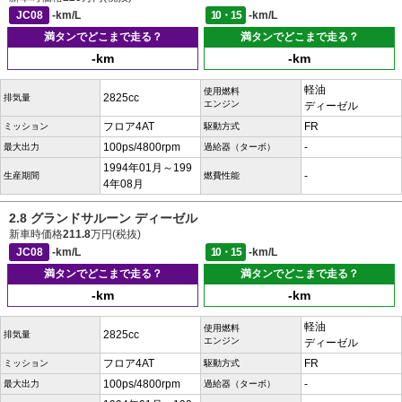
JC08
-km/L
10・15
-km/L
満タンでどこまで走る？
満タンでどこまで走る？
-km
-km
軽油
使用燃料
2825cc
排気量
エンジン
ディーゼル
フロア4AT
FR
ミッション
駆動方式
100ps/4800rpm
-
最大出力
過給器（ターボ）
1994年01月～199
-
生産期間
燃費性能
4年08月
2.8 グランドサルーン ディーゼル
新車時価格
211.8
万円(税抜)
JC08
-km/L
10・15
-km/L
満タンでどこまで走る？
満タンでどこまで走る？
-km
-km
軽油
使用燃料
2825cc
排気量
エンジン
ディーゼル
フロア4AT
FR
ミッション
駆動方式
100ps/4800rpm
-
最大出力
過給器（ターボ）