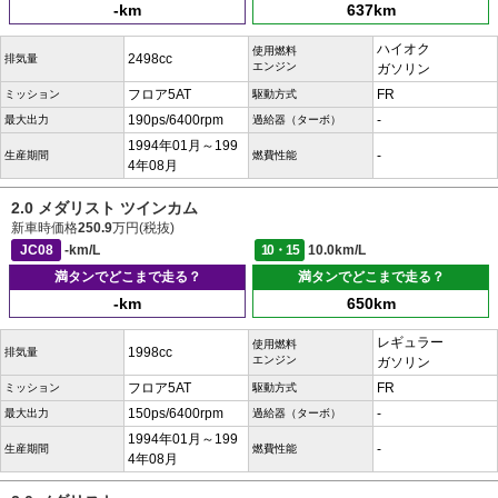
-km
637km
ハイオク
使用燃料
2498cc
排気量
エンジン
ガソリン
フロア5AT
FR
ミッション
駆動方式
190ps/6400rpm
-
最大出力
過給器（ターボ）
1994年01月～199
-
生産期間
燃費性能
4年08月
2.0 メダリスト ツインカム
新車時価格
250.9
万円(税抜)
JC08
-km/L
10・15
10.0km/L
満タンでどこまで走る？
満タンでどこまで走る？
-km
650km
レギュラー
使用燃料
1998cc
排気量
エンジン
ガソリン
フロア5AT
FR
ミッション
駆動方式
150ps/6400rpm
-
最大出力
過給器（ターボ）
1994年01月～199
-
生産期間
燃費性能
4年08月