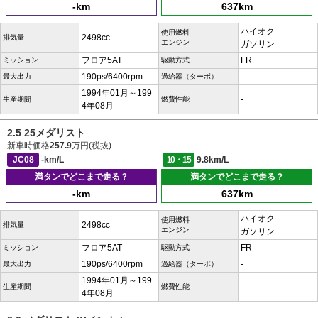
-km
637km
ハイオク
使用燃料
2498cc
排気量
エンジン
ガソリン
フロア5AT
FR
ミッション
駆動方式
190ps/6400rpm
-
最大出力
過給器（ターボ）
1994年01月～199
-
生産期間
燃費性能
4年08月
2.5 25メダリスト
新車時価格
257.9
万円(税抜)
JC08
-km/L
10・15
9.8km/L
満タンでどこまで走る？
満タンでどこまで走る？
-km
637km
ハイオク
使用燃料
2498cc
排気量
エンジン
ガソリン
フロア5AT
FR
ミッション
駆動方式
190ps/6400rpm
-
最大出力
過給器（ターボ）
1994年01月～199
-
生産期間
燃費性能
4年08月