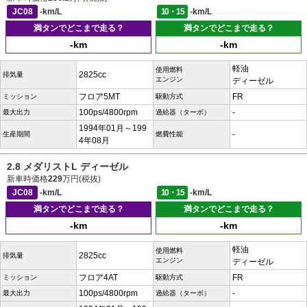
JC08
-km/L
10・15
-km/L
満タンでどこまで走る？
満タンでどこまで走る？
-km
-km
軽油
使用燃料
2825cc
排気量
エンジン
ディーゼル
フロア5MT
FR
ミッション
駆動方式
100ps/4800rpm
-
最大出力
過給器（ターボ）
1994年01月～199
-
生産期間
燃費性能
4年08月
2.8 メダリストL ディーゼル
新車時価格
229
万円(税抜)
JC08
-km/L
10・15
-km/L
満タンでどこまで走る？
満タンでどこまで走る？
-km
-km
軽油
使用燃料
2825cc
排気量
エンジン
ディーゼル
フロア4AT
FR
ミッション
駆動方式
100ps/4800rpm
-
最大出力
過給器（ターボ）