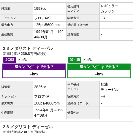
レギュラー
使用燃料
1998cc
排気量
エンジン
ガソリン
フロア4AT
FR
ミッション
駆動方式
125ps/5600rpm
-
最大出力
過給器（ターボ）
1994年01月～199
-
生産期間
燃費性能
4年08月
2.8 メダリスト ディーゼル
新車時価格
239.8
万円(税抜)
JC08
-km/L
10・15
-km/L
満タンでどこまで走る？
満タンでどこまで走る？
-km
-km
軽油
使用燃料
2825cc
排気量
エンジン
ディーゼル
フロア4AT
FR
ミッション
駆動方式
100ps/4800rpm
-
最大出力
過給器（ターボ）
1994年01月～199
-
生産期間
燃費性能
4年08月
2.8 メダリスト ディーゼル
新車時価格
230.1
万円(税抜)