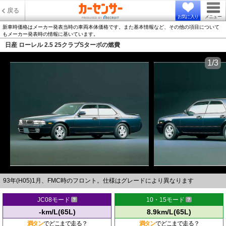
戻る
お気に入り
メニュー
新車時価格はメーカー発表当時の車両本体価格です。また基本情報など、その他の項目について
もメーカー発表時の情報に基いています。
日産 ローレル 2.5 25クラブSターボの燃費
1/3
93年(H05)1月、FMC時のフロント。仕様はグレードにより異なります
JC08モード
10・15モード
-km/L(65L)
8.9km/L(65L)
満タン
でどこまで走る？
満タン
でどこまで走る？