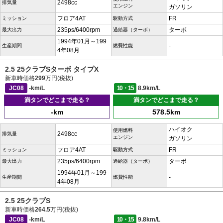
2498cc
排気量
エンジン
ガソリン
フロア4AT
FR
ミッション
駆動方式
235ps/6400rpm
ターボ
最大出力
過給器（ターボ）
1994年01月～199
-
生産期間
燃費性能
4年08月
2.5 25クラブSターボ タイプX
新車時価格
299
万円(税抜)
JC08
-km/L
10・15
8.9km/L
満タンでどこまで走る？
満タンでどこまで走る？
-km
578.5km
ハイオク
使用燃料
2498cc
排気量
エンジン
ガソリン
フロア4AT
FR
ミッション
駆動方式
235ps/6400rpm
ターボ
最大出力
過給器（ターボ）
1994年01月～199
-
生産期間
燃費性能
4年08月
2.5 25クラブS
新車時価格
264.5
万円(税抜)
JC08
-km/L
10・15
9.8km/L