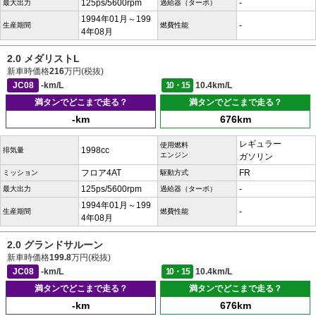
125ps/5600rpm
-
最大出力
過給器（ターボ）
1994年01月～199
-
生産期間
燃費性能
4年08月
2.0 メダリストL
新車時価格
216
万円(税抜)
JC08
-km/L
10・15
10.4km/L
満タンでどこまで走る？
満タンでどこまで走る？
-km
676km
レギュラー
使用燃料
1998cc
排気量
エンジン
ガソリン
フロア4AT
FR
ミッション
駆動方式
125ps/5600rpm
-
最大出力
過給器（ターボ）
1994年01月～199
-
生産期間
燃費性能
4年08月
2.0 グランドサルーン
新車時価格
199.8
万円(税抜)
JC08
-km/L
10・15
10.4km/L
満タンでどこまで走る？
満タンでどこまで走る？
-km
676km