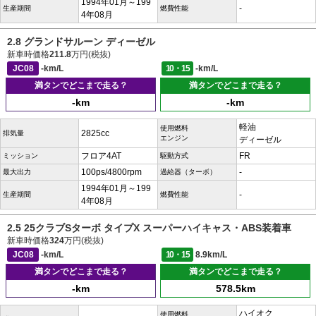
1994年01月～199
-
生産期間
燃費性能
4年08月
2.8 グランドサルーン ディーゼル
新車時価格
211.8
万円(税抜)
JC08
-km/L
10・15
-km/L
満タンでどこまで走る？
満タンでどこまで走る？
-km
-km
軽油
使用燃料
2825cc
排気量
エンジン
ディーゼル
フロア4AT
FR
ミッション
駆動方式
100ps/4800rpm
-
最大出力
過給器（ターボ）
1994年01月～199
-
生産期間
燃費性能
4年08月
2.5 25クラブSターボ タイプX スーパーハイキャス・ABS装着車
新車時価格
324
万円(税抜)
JC08
-km/L
10・15
8.9km/L
満タンでどこまで走る？
満タンでどこまで走る？
-km
578.5km
ハイオク
使用燃料