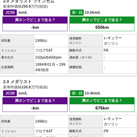
2.0 メダリスト ツインカム
新車時価格
250.9
万円(税抜)
JC08
-km/L
10・15
10.0km/L
満タンでどこまで走る？
満タンでどこまで走る？
-km
650km
レギュラー
使用燃料
1998cc
排気量
エンジン
ガソリン
フロア5AT
FR
ミッション
駆動方式
150ps/6400rpm
-
最大出力
過給器（ターボ）
1994年01月～199
-
生産期間
燃費性能
4年08月
2.0 メダリスト
新車時価格
226.8
万円(税抜)
JC08
-km/L
10・15
10.4km/L
満タンでどこまで走る？
満タンでどこまで走る？
-km
676km
レギュラー
使用燃料
1998cc
排気量
エンジン
ガソリン
フロア4AT
FR
ミッション
駆動方式