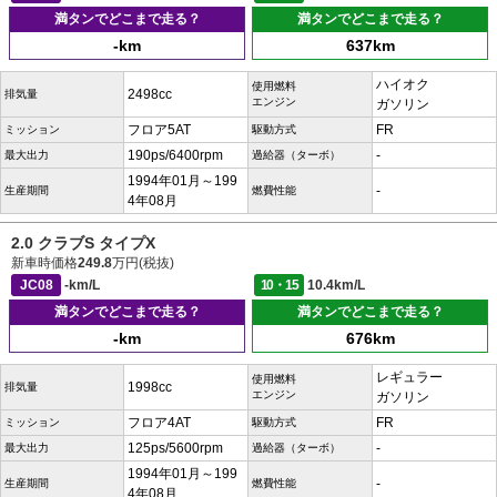
満タンでどこまで走る？
満タンでどこまで走る？
-km
637km
ハイオク
使用燃料
2498cc
排気量
エンジン
ガソリン
フロア5AT
FR
ミッション
駆動方式
190ps/6400rpm
-
最大出力
過給器（ターボ）
1994年01月～199
-
生産期間
燃費性能
4年08月
2.0 クラブS タイプX
新車時価格
249.8
万円(税抜)
JC08
-km/L
10・15
10.4km/L
満タンでどこまで走る？
満タンでどこまで走る？
-km
676km
レギュラー
使用燃料
1998cc
排気量
エンジン
ガソリン
フロア4AT
FR
ミッション
駆動方式
125ps/5600rpm
-
最大出力
過給器（ターボ）
1994年01月～199
-
生産期間
燃費性能
4年08月