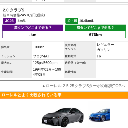
2.0 クラブS
新車時価格
245.8
万円(税抜)
JC08
-km/L
10・15
10.4km/L
満タンでどこまで走る？
満タンでどこまで走る？
-km
676km
レギュラー
使用燃料
1998cc
排気量
エンジン
ガソリン
フロア4AT
FR
ミッション
駆動方式
125ps/5600rpm
-
最大出力
過給器（ターボ）
1994年01月～199
-
生産期間
燃費性能
4年08月
▲ローレル 2.5 25クラブSターボの燃費TOPへ
ローレルとよく比較されている車