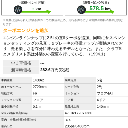
（燃費×タンク容量）
（燃費×タンク容量）
-
578.5
km
km
※燃費は定められた試験条件の下での数値のため、走行条件等により実際の燃料消費率は異な
ります。
ターボエンジンを追加
エンジンラインナップに2.5Lの直6ターボを追加。同時にサスペンシ
ョンセッティングの見直し＆ブレーキの容量アップが実施されてお
り、走る楽しさを存分に味わえるモデルとなった。また、クラブS
とメダリスト系は外装の小変更を行っている。（1994.1）
中古車価格
---
282.6
万円(税抜)
新車時価格
1430kg
5名
車両重量
乗車定員
2720mm
2列
ホイールベース
シート列数
FR
フロア4AT
駆動方式
ミッション
フロア
4ドア
ミッション位置
ドア数
5.1m
145mm
最小回転半径
最低地上高
4710x1720x1380
全長x全幅x全高(mm)
-x-x-
室内 全長x全幅x全高(mm)
235ps/6400rpm
最高出力