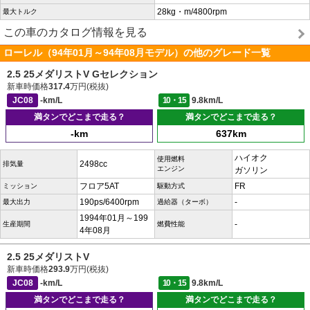
28kg・m/4800rpm
最大トルク
この車のカタログ情報を見る
ローレル（94年01月～94年08月モデル）の他のグレード一覧
2.5 25メダリストV Gセレクション
新車時価格
317.4
万円(税抜)
JC08
-km/L
10・15
9.8km/L
満タンでどこまで走る？
満タンでどこまで走る？
-km
637km
ハイオク
使用燃料
2498cc
排気量
エンジン
ガソリン
フロア5AT
FR
ミッション
駆動方式
190ps/6400rpm
-
最大出力
過給器（ターボ）
1994年01月～199
-
生産期間
燃費性能
4年08月
2.5 25メダリストV
新車時価格
293.9
万円(税抜)
JC08
-km/L
10・15
9.8km/L
満タンでどこまで走る？
満タンでどこまで走る？