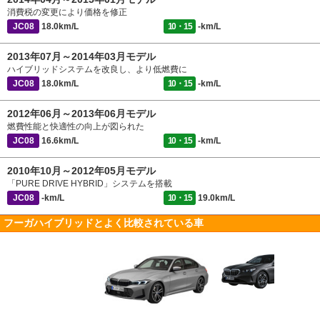
消費税の変更により価格を修正
JC08
18.0km/L
10・15
-km/L
2013年07月～2014年03月モデル
ハイブリッドシステムを改良し、より低燃費に
JC08
18.0km/L
10・15
-km/L
2012年06月～2013年06月モデル
燃費性能と快適性の向上が図られた
JC08
16.6km/L
10・15
-km/L
2010年10月～2012年05月モデル
「PURE DRIVE HYBRID」システムを搭載
JC08
-km/L
10・15
19.0km/L
フーガハイブリッドとよく比較されている車