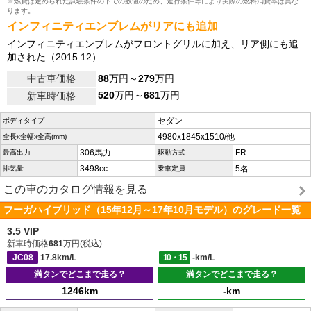
※燃費は定められた試験条件の下での数値のため、走行条件等により実際の燃料消費率は異な
ります。
インフィニティエンブレムがリアにも追加
インフィニティエンブレムがフロントグリルに加え、リア側にも追
加された（2015.12）
中古車価格
88
万円～
279
万円
520
万円～
681
万円
新車時価格
セダン
ボディタイプ
4980x1845x1510/他
全長x全幅x全高(mm)
306馬力
FR
最高出力
駆動方式
3498cc
5名
排気量
乗車定員
この車のカタログ情報を見る
フーガハイブリッド（15年12月～17年10月モデル）のグレード一覧
3.5 VIP
新車時価格
681
万円(税込)
JC08
17.8km/L
10・15
-km/L
満タンでどこまで走る？
満タンでどこまで走る？
1246km
-km