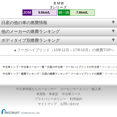
ＢＭＷ
3シリーズ
JC08
9.9km/L
10・15
7.9km/L
日産の他の車の燃費情報
他のメーカーの燃費ランキング
ボディタイプ別燃費ランキング
▲フーガハイブリッド（15年12月～17年10月）の燃費TOPへ
中古車トップ
中古車メーカー一覧
日産の中古車
フーガハイブリッドの中古車
フーガハイブ
中古車トップ
燃費ランキング
日産の燃費ランキング
フーガハイブリッドの燃費
フーガハイ
中古車情報ならカーセンサー
カーセンサーエッジ・輸入車
車買取・車査定
中古車リース
プライバシーポリシー
利用規約
サイトマップ
お問い合わせ