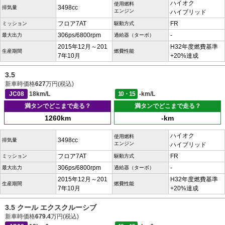
ハイオク
使用燃料
3498cc
排気量
エンジン
ハイブリッド
フロア7AT
FR
ミッション
駆動方式
306ps/6800rpm
-
最大出力
過給器（ターボ）
2015年12月～201
H32年度燃費基準
生産期間
燃費性能
7年10月
+20%達成
3.5
新車時価格
627
万円(税込)
JC08
18km/L
10・15
-km/L
満タンでどこまで走る？
満タンでどこまで走る？
1260km
-km
ハイオク
使用燃料
3498cc
排気量
エンジン
ハイブリッド
フロア7AT
FR
ミッション
駆動方式
306ps/6800rpm
-
最大出力
過給器（ターボ）
2015年12月～201
H32年度燃費基準
生産期間
燃費性能
7年10月
+20%達成
3.5 クール エクスクルーシブ
新車時価格
679.4
万円(税込)