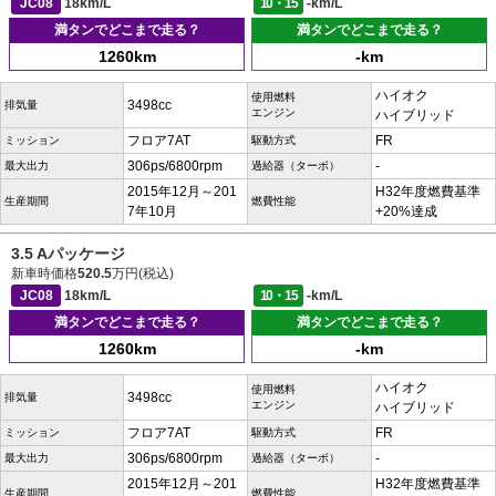
JC08
18km/L
10・15
-km/L
満タンでどこまで走る？
満タンでどこまで走る？
1260km
-km
ハイオク
使用燃料
3498cc
排気量
エンジン
ハイブリッド
フロア7AT
FR
ミッション
駆動方式
306ps/6800rpm
-
最大出力
過給器（ターボ）
2015年12月～201
H32年度燃費基準
生産期間
燃費性能
7年10月
+20%達成
3.5 Aパッケージ
新車時価格
520.5
万円(税込)
JC08
18km/L
10・15
-km/L
満タンでどこまで走る？
満タンでどこまで走る？
1260km
-km
ハイオク
使用燃料
3498cc
排気量
エンジン
ハイブリッド
フロア7AT
FR
ミッション
駆動方式
306ps/6800rpm
-
最大出力
過給器（ターボ）
2015年12月～201
H32年度燃費基準
生産期間
燃費性能