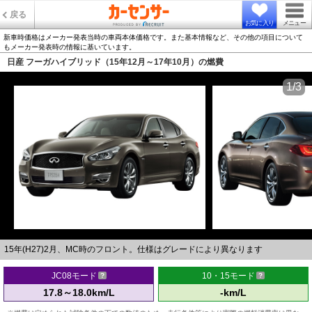
戻る
お気に入り
メニュー
新車時価格はメーカー発表当時の車両本体価格です。また基本情報など、その他の項目について
もメーカー発表時の情報に基いています。
日産 フーガハイブリッド（15年12月～17年10月）の燃費
1/3
15年(H27)2月、MC時のフロント。仕様はグレードにより異なります
JC08モード
10・15モード
17.8～18.0km/L
-km/L