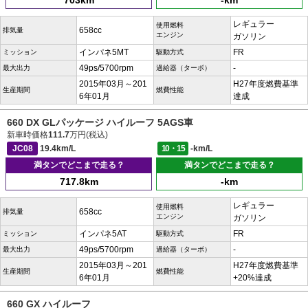
703km
-km
レギュラー
使用燃料
658cc
排気量
エンジン
ガソリン
インパネ5MT
FR
ミッション
駆動方式
49ps/5700rpm
-
最大出力
過給器（ターボ）
2015年03月～201
H27年度燃費基準
生産期間
燃費性能
6年01月
達成
660 DX GLパッケージ ハイルーフ 5AGS車
新車時価格
111.7
万円(税込)
JC08
19.4km/L
10・15
-km/L
満タンでどこまで走る？
満タンでどこまで走る？
717.8km
-km
レギュラー
使用燃料
658cc
排気量
エンジン
ガソリン
インパネ5AT
FR
ミッション
駆動方式
49ps/5700rpm
-
最大出力
過給器（ターボ）
2015年03月～201
H27年度燃費基準
生産期間
燃費性能
6年01月
+20%達成
660 GX ハイルーフ