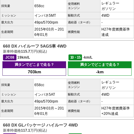
レギュラー
使用燃料
658cc
排気量
エンジン
ガソリン
インパネ5MT
4WD
ミッション
駆動方式
49ps/5700rpm
-
最大出力
過給器（ターボ）
2015年03月～201
H27年度燃費基準
生産期間
燃費性能
6年01月
達成
660 DX ハイルーフ 5AGS車 4WD
新車時価格
115.7
万円(税込)
JC08
19km/L
10・15
-km/L
満タンでどこまで走る？
満タンでどこまで走る？
703km
-km
レギュラー
使用燃料
658cc
排気量
エンジン
ガソリン
インパネ5AT
4WD
ミッション
駆動方式
49ps/5700rpm
-
最大出力
過給器（ターボ）
2015年03月～201
H27年度燃費基準
生産期間
燃費性能
6年01月
+20%達成
660 DX GLパッケージ ハイルーフ 4WD
新車時価格
117.1
万円(税込)