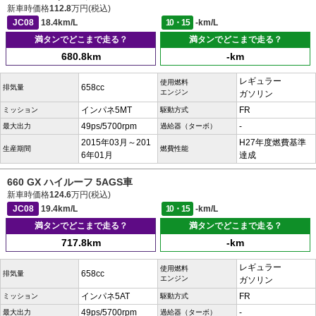
新車時価格
112.8
万円(税込)
JC08
18.4km/L
10・15
-km/L
満タンでどこまで走る？
満タンでどこまで走る？
680.8km
-km
レギュラー
使用燃料
658cc
排気量
エンジン
ガソリン
インパネ5MT
FR
ミッション
駆動方式
49ps/5700rpm
-
最大出力
過給器（ターボ）
2015年03月～201
H27年度燃費基準
生産期間
燃費性能
6年01月
達成
660 GX ハイルーフ 5AGS車
新車時価格
124.6
万円(税込)
JC08
19.4km/L
10・15
-km/L
満タンでどこまで走る？
満タンでどこまで走る？
717.8km
-km
レギュラー
使用燃料
658cc
排気量
エンジン
ガソリン
インパネ5AT
FR
ミッション
駆動方式
49ps/5700rpm
-
最大出力
過給器（ターボ）