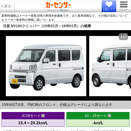
戻る
お気に入り
メニュー
新車時価格はメーカー発表当時の車両本体価格です。また基本情報など、その他の項目について
もメーカー発表時の情報に基いています。
日産 NV100クリッパー（15年03月～16年01月）の燃費
1/3
15年(H27)3月、FMC時のフロント。仕様はグレードにより異なります
JC08モード
10・15モード
15.4～20.2km/L
-km/L