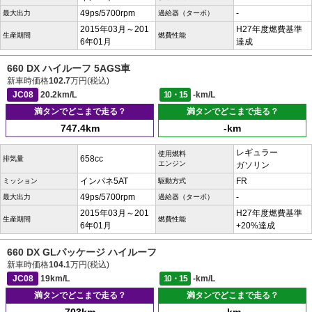
49ps/5700rpm
-
最大出力
過給器（ターボ）
2015年03月～201
H27年度燃費基準
生産期間
燃費性能
6年01月
達成
660 DX ハイルーフ 5AGS車
新車時価格
102.7
万円(税込)
JC08
20.2km/L
10・15
-km/L
満タンでどこまで走る？
満タンでどこまで走る？
747.4km
-km
レギュラー
使用燃料
658cc
排気量
エンジン
ガソリン
インパネ5AT
FR
ミッション
駆動方式
49ps/5700rpm
-
最大出力
過給器（ターボ）
2015年03月～201
H27年度燃費基準
生産期間
燃費性能
6年01月
+20%達成
660 DX GLパッケージ ハイルーフ
新車時価格
104.1
万円(税込)
JC08
19km/L
10・15
-km/L
満タンでどこまで走る？
満タンでどこまで走る？