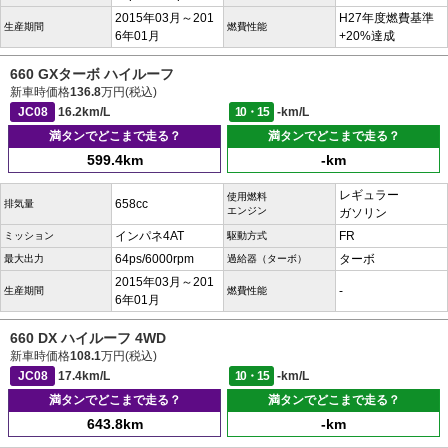
2015年03月～201
H27年度燃費基準
生産期間
燃費性能
6年01月
+20%達成
660 GXターボ ハイルーフ
新車時価格
136.8
万円(税込)
JC08
16.2km/L
10・15
-km/L
満タンでどこまで走る？
満タンでどこまで走る？
599.4km
-km
レギュラー
使用燃料
658cc
排気量
エンジン
ガソリン
インパネ4AT
FR
ミッション
駆動方式
64ps/6000rpm
ターボ
最大出力
過給器（ターボ）
2015年03月～201
-
生産期間
燃費性能
6年01月
660 DX ハイルーフ 4WD
新車時価格
108.1
万円(税込)
JC08
17.4km/L
10・15
-km/L
満タンでどこまで走る？
満タンでどこまで走る？
643.8km
-km