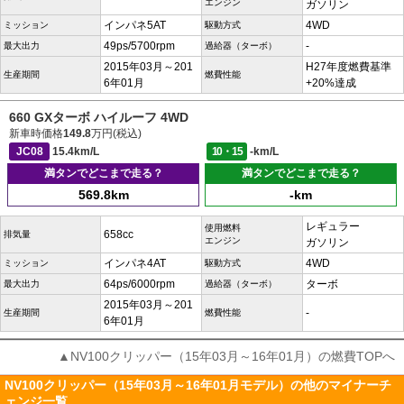
エンジン
ガソリン
インパネ5AT
4WD
ミッション
駆動方式
49ps/5700rpm
-
最大出力
過給器（ターボ）
2015年03月～201
H27年度燃費基準
生産期間
燃費性能
6年01月
+20%達成
660 GXターボ ハイルーフ 4WD
新車時価格
149.8
万円(税込)
JC08
15.4km/L
10・15
-km/L
満タンでどこまで走る？
満タンでどこまで走る？
569.8km
-km
レギュラー
使用燃料
658cc
排気量
エンジン
ガソリン
インパネ4AT
4WD
ミッション
駆動方式
64ps/6000rpm
ターボ
最大出力
過給器（ターボ）
2015年03月～201
-
生産期間
燃費性能
6年01月
▲NV100クリッパー（15年03月～16年01月）の燃費TOPへ
NV100クリッパー（15年03月～16年01月モデル）の他のマイナーチ
ェンジ一覧