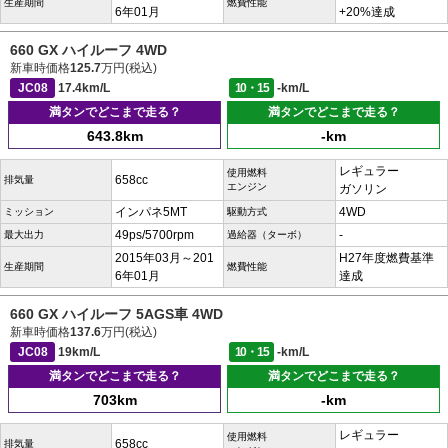
生産期間
燃費性能
6年01月
+20%達成
660 GX ハイルーフ 4WD
新車時価格
125.7
万円(税込)
JC08
17.4km/L
10・15
-km/L
満タンでどこまで走る？
満タンでどこまで走る？
643.8km
-km
レギュラー
使用燃料
658cc
排気量
エンジン
ガソリン
インパネ5MT
4WD
ミッション
駆動方式
49ps/5700rpm
-
最大出力
過給器（ターボ）
2015年03月～201
H27年度燃費基準
生産期間
燃費性能
6年01月
達成
660 GX ハイルーフ 5AGS車 4WD
新車時価格
137.6
万円(税込)
JC08
19km/L
10・15
-km/L
満タンでどこまで走る？
満タンでどこまで走る？
703km
-km
レギュラー
使用燃料
658cc
排気量