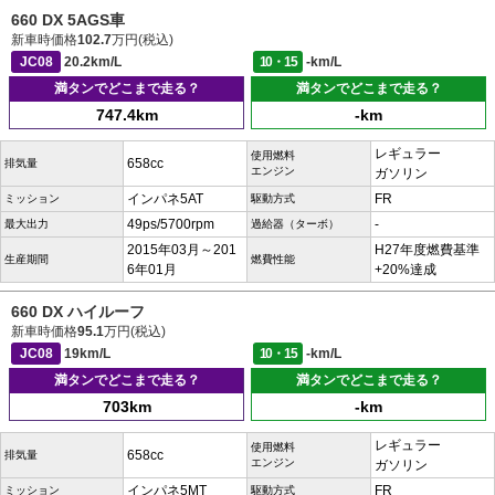
660 DX 5AGS車
新車時価格
102.7
万円(税込)
JC08
20.2km/L
10・15
-km/L
満タンでどこまで走る？
満タンでどこまで走る？
747.4km
-km
レギュラー
使用燃料
658cc
排気量
エンジン
ガソリン
インパネ5AT
FR
ミッション
駆動方式
49ps/5700rpm
-
最大出力
過給器（ターボ）
2015年03月～201
H27年度燃費基準
生産期間
燃費性能
6年01月
+20%達成
660 DX ハイルーフ
新車時価格
95.1
万円(税込)
JC08
19km/L
10・15
-km/L
満タンでどこまで走る？
満タンでどこまで走る？
703km
-km
レギュラー
使用燃料
658cc
排気量
エンジン
ガソリン
インパネ5MT
FR
ミッション
駆動方式