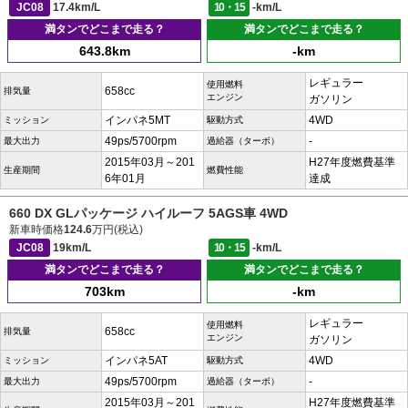
JC08
17.4km/L
10・15
-km/L
満タンでどこまで走る？
満タンでどこまで走る？
643.8km
-km
レギュラー
使用燃料
658cc
排気量
エンジン
ガソリン
インパネ5MT
4WD
ミッション
駆動方式
49ps/5700rpm
-
最大出力
過給器（ターボ）
2015年03月～201
H27年度燃費基準
生産期間
燃費性能
6年01月
達成
660 DX GLパッケージ ハイルーフ 5AGS車 4WD
新車時価格
124.6
万円(税込)
JC08
19km/L
10・15
-km/L
満タンでどこまで走る？
満タンでどこまで走る？
703km
-km
レギュラー
使用燃料
658cc
排気量
エンジン
ガソリン
インパネ5AT
4WD
ミッション
駆動方式
49ps/5700rpm
-
最大出力
過給器（ターボ）
2015年03月～201
H27年度燃費基準