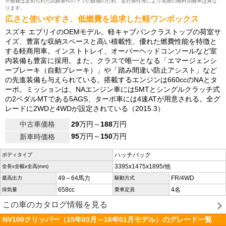
※燃費は定められた試験条件の下での数値のため、走行条件等により実際の燃料消費率は異な
ります。
広さと使いやすさ、低燃費を追求した軽ワンボックス
スズキ エブリイのOEMモデル。軽キャブバンクラストップの荷室サ
イズ、豊富な収納スペースと高い積載性、優れた燃費性能を特徴と
する軽商用車。インストトレイ、オーバーヘッドコンソールなど室
内装備も豊富に採用。また、クラスで唯一となる「エマージェンシ
ーブレーキ（自動ブレーキ）」や「踏み間違い防止アシスト」など
の先進装備も与えられている。搭載するエンジンは660ccのNAとタ
ーボ。ミッションは、NAエンジン車には5MTとシングルクラッチ式
の2ペダルMTである5AGS、ターボ車には4速ATが用意される。全グ
レードに2WDと4WDが設定されている（2015.3）
中古車価格
29
万円～
188
万円
95
万円～
150
万円
新車時価格
ハッチバック
ボディタイプ
3395x1475x1895/他
全長x全幅x全高(mm)
49～64馬力
FR/4WD
最高出力
駆動方式
658cc
4名
排気量
乗車定員
この車のカタログ情報を見る
NV100クリッパー（15年03月～16年01月モデル）のグレード一覧