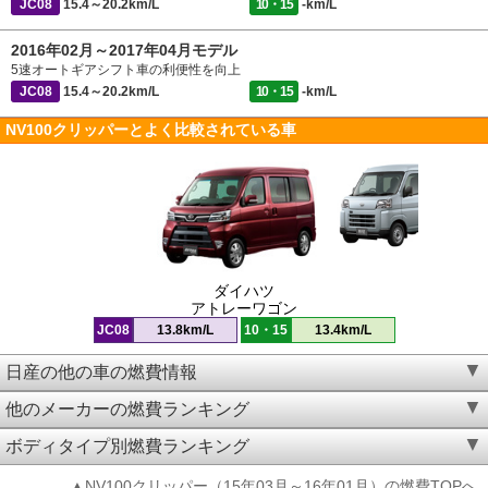
JC08
15.4～20.2km/L
10・15
-km/L
2016年02月～2017年04月モデル
5速オートギアシフト車の利便性を向上
JC08
15.4～20.2km/L
10・15
-km/L
NV100クリッパーとよく比較されている車
ダイハツ
アトレーワゴン
JC08
13.8km/L
10・15
13.4km/L
日産の他の車の燃費情報
他のメーカーの燃費ランキング
ボディタイプ別燃費ランキング
▲NV100クリッパー（15年03月～16年01月）の燃費TOPへ