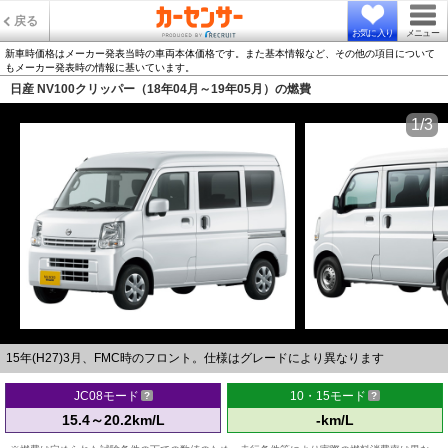
戻る
お気に入り
メニュー
新車時価格はメーカー発表当時の車両本体価格です。また基本情報など、その他の項目について
もメーカー発表時の情報に基いています。
日産 NV100クリッパー（18年04月～19年05月）の燃費
1/3
15年(H27)3月、FMC時のフロント。仕様はグレードにより異なります
JC08モード
10・15モード
15.4～20.2km/L
-km/L