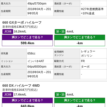
49ps/5700rpm
-
最大出力
過給器（ターボ）
2018年04月～201
H27年度燃費基準
生産期間
燃費性能
9年05月
+10%達成
660 GXターボ ハイルーフ
新車時価格
136.8
万円(税込)
JC08
16.2km/L
10・15
-km/L
満タンでどこまで走る？
満タンでどこまで走る？
599.4km
-km
レギュラー
使用燃料
658cc
排気量
エンジン
ガソリン
インパネ4AT
FR
ミッション
駆動方式
64ps/6000rpm
ターボ
最大出力
過給器（ターボ）
2018年04月～201
-
生産期間
燃費性能
9年05月
660 DX ハイルーフ 4WD
新車時価格
114.6
万円(税込)
JC08
17.4km/L
10・15
-km/L
満タンでどこまで走る？
満タンでどこまで走る？
643.8km
-km