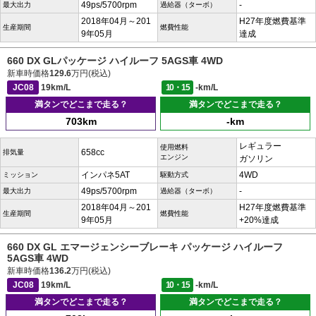
49ps/5700rpm
-
最大出力
過給器（ターボ）
2018年04月～201
H27年度燃費基準
生産期間
燃費性能
9年05月
達成
660 DX GLパッケージ ハイルーフ 5AGS車 4WD
新車時価格
129.6
万円(税込)
JC08
19km/L
10・15
-km/L
満タンでどこまで走る？
満タンでどこまで走る？
703km
-km
レギュラー
使用燃料
658cc
排気量
エンジン
ガソリン
インパネ5AT
4WD
ミッション
駆動方式
49ps/5700rpm
-
最大出力
過給器（ターボ）
2018年04月～201
H27年度燃費基準
生産期間
燃費性能
9年05月
+20%達成
660 DX GL エマージェンシーブレーキ パッケージ ハイルーフ
5AGS車 4WD
新車時価格
136.2
万円(税込)
JC08
19km/L
10・15
-km/L
満タンでどこまで走る？
満タンでどこまで走る？