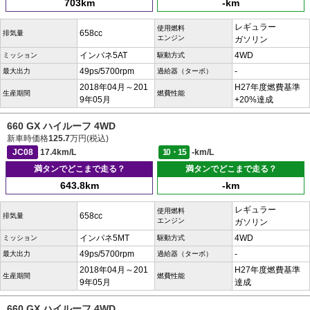
703km
-km
レギュラー
使用燃料
658cc
排気量
エンジン
ガソリン
インパネ5AT
4WD
ミッション
駆動方式
49ps/5700rpm
-
最大出力
過給器（ターボ）
2018年04月～201
H27年度燃費基準
生産期間
燃費性能
9年05月
+20%達成
660 GX ハイルーフ 4WD
新車時価格
125.7
万円(税込)
JC08
17.4km/L
10・15
-km/L
満タンでどこまで走る？
満タンでどこまで走る？
643.8km
-km
レギュラー
使用燃料
658cc
排気量
エンジン
ガソリン
インパネ5MT
4WD
ミッション
駆動方式
49ps/5700rpm
-
最大出力
過給器（ターボ）
2018年04月～201
H27年度燃費基準
生産期間
燃費性能
9年05月
達成
660 GX ハイルーフ 4WD