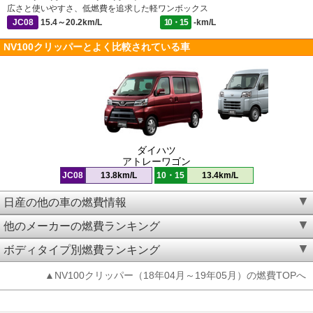
広さと使いやすさ、低燃費を追求した軽ワンボックス
JC08
15.4～20.2km/L
10・15
-km/L
NV100クリッパーとよく比較されている車
ダイハツ
アトレーワゴン
JC08
13.8km/L
10・15
13.4km/L
日産の他の車の燃費情報
他のメーカーの燃費ランキング
ボディタイプ別燃費ランキング
▲NV100クリッパー（18年04月～19年05月）の燃費TOPへ