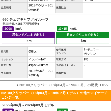
2018年04月～201
-
生産期間
燃費性能
9年05月
660 チェアキャブ ハイルーフ
新車時価格
166.7
万円(税抜)
JC08
-km/L
10・15
-km/L
満タンでどこまで走る？
満タンでどこまで走る？
-km
-km
レギュラー
使用燃料
658cc
排気量
エンジン
ガソリン
インパネ4AT
FR
ミッション
駆動方式
49ps/5700rpm
-
最大出力
過給器（ターボ）
2018年06月～201
-
生産期間
燃費性能
9年05月
▲NV100クリッパー（18年04月～19年05月）の燃費TOPへ
NV100クリッパー（18年04月～19年05月モデル）の他のマイナーチ
ェンジ一覧
2022年04月～2024年03月モデル