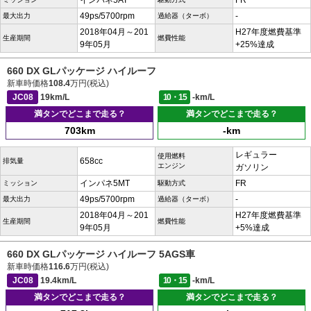
インパネ5AT
FR
49ps/5700rpm
-
最大出力
過給器（ターボ）
2018年04月～201
H27年度燃費基準
生産期間
燃費性能
9年05月
+25%達成
660 DX GLパッケージ ハイルーフ
新車時価格
108.4
万円(税込)
JC08
19km/L
10・15
-km/L
満タンでどこまで走る？
満タンでどこまで走る？
703km
-km
レギュラー
使用燃料
658cc
排気量
エンジン
ガソリン
インパネ5MT
FR
ミッション
駆動方式
49ps/5700rpm
-
最大出力
過給器（ターボ）
2018年04月～201
H27年度燃費基準
生産期間
燃費性能
9年05月
+5%達成
660 DX GLパッケージ ハイルーフ 5AGS車
新車時価格
116.6
万円(税込)
JC08
19.4km/L
10・15
-km/L
満タンでどこまで走る？
満タンでどこまで走る？