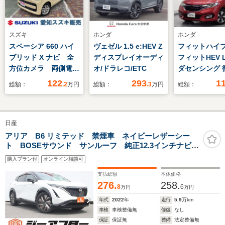
スズキ
ホンダ
ホンダ
スペーシア 660 ハイ
ヴェゼル 1.5 e:HEV Z
フィットハイ
ブリッド X ナビ 全
ディスプレイオーディ
フィットHEV 
方位カメラ 両側電動
オ/ドラレコ/ETC
ダセンシング 
スライド ETC シー
避/被害軽減 
122
293
1
総額：
.2
万円
総額：
.3
万円
総額：
トヒーター オートラ
カメラ ETC
イト DVD再生
コ スマート
ビ
日産
アリア B6 リミテッド 禁煙車 ネイビーレザーシー
ト BOSEサウンド サンルーフ 純正12.3インチナビ
フルセグTV 全周囲カメラ プロパイロット LEDヘッ
購入プラン付
オンライン相談可
ドライト アダプティブクルーズコントロール ETC2.0
支払総額
本体価格
276.
258.
8
6
万円
万円
年式
2022
年
走行
5.9
万km
車検
車検整備無
修復
なし
保証
保証無
整備
法定整備無