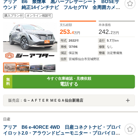
アリア B6 禁煙車 黒ハーフレザーシート BOSEサ
ウンド 純正14インチナビ フルセグTV 全周囲カメ
ラ プロパイロット 衝突軽減ブレーキ LEDヘッドラ
購入プラン付
オンライン相談可
イト オートマチックハイビーム パワーシート
支払総額
本体価格
253.
242.
4
2
万円
万円
年式
2022
年
走行
5.7
万km
車検
'27/06
修復
なし
保証
保証無
整備
法定整備無
住所
宮城県仙台市宮城野区
今すぐ在庫確認・見積依頼
無
電話する
料
販売店：
Ｇ－ＡＦＴＥＲ ＭＥＧＡ仙台新港店
日産
アリア B6 e-4ORCE 4WD 日産コネクトナビ・プロパ
イロット2.0・アラウンドビューモニター・プロパイロッ