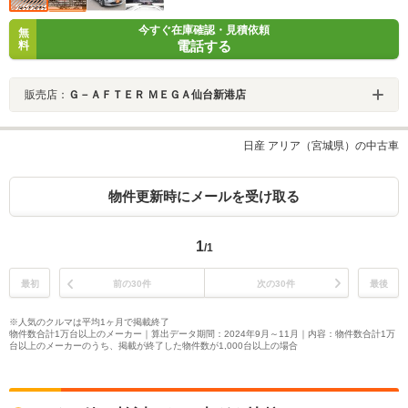
今すぐ在庫確認・見積依頼
無
電話する
料
販売店：
Ｇ－ＡＦＴＥＲ ＭＥＧＡ仙台新港店
日産 アリア（宮城県）の中古車
物件更新時にメールを受け取る
1
/1
最初
前の30件
次の30件
最後
※人気のクルマは平均1ヶ月で掲載終了
物件数合計1万台以上のメーカー｜算出データ期間：2024年9月～11月｜内容：物件数合計1万
台以上のメーカーのうち、掲載が終了した物件数が1,000台以上の場合