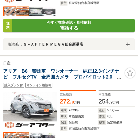
住所
宮城県仙台市宮城野区
今すぐ在庫確認・見積依頼
無
電話する
料
販売店：
Ｇ－ＡＦＴＥＲ ＭＥＧＡ仙台新港店
日産
アリア B6 禁煙車 ワンオーナー 純正12.3インチナ
ビ フルセグTV 全周囲カメラ プロパイロット2.0
ETC2.0 パワーシート パワーバックドア クリアラン
購入プラン付
オンライン相談可
スソナー ブラインドスポットモニター BT接続
支払総額
本体価格
272.
254.
8
9
万円
万円
年式
2023
年
走行
5.9
万km
車検
車検整備無
修復
なし
保証
保証無
整備
法定整備無
住所
宮城県仙台市宮城野区