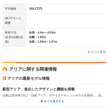
平均価格
398.2万円
WLTCモード
-
燃費
車体寸法
全長：4.6m～4.65m
(全長x全幅x全
全幅：1.85m
高)
全高：1.65m～1.67m
もっと見る
アリアに関する関連情報
アリアの最新モデル情報
新型アリア、進化したデザインと機能を搭載
日産は2026年2月に「日産 アリア」のマイナーチェンジモデルを発売し、続いて3月に「日産 アリアNISMO」を発売した。「日産 アリア」は2021年に登場したフラッグシップEVで、加速や静粛性、快適な室内空間が好評を得ている。今回の改良ではフロントデザインを一新し、快適な乗り心地を提供する新サスペンションを採用した。さらに、Google搭載のNissanConnectインフォテインメントシステムで多彩な情報をシームレスに利用できるようになり、充電ポートに専用コネクターを接続することで電力を取り出すV2L機能も搭載。加えて、乗り心地の向上や運転支援機能の強化により、より快適なEVライフを提供することを目指している。日産EVモデルのフラッグシップである「日産 アリアNISMO」も同様のアップデートが施されている。（2026.2）
全てを表示する