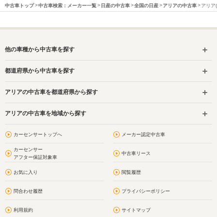
中古車トップ
中古車検索：メーカー一覧
日産の中古車
全国の日産
アリアの中古車
アリア
他の車種から中古車を探す
都道府県から中古車を探す
アリアの中古車を都道府県から探す
アリアの中古車を地域から探す
カーセンサートップへ
メーカー認定中古車
カーセンサー
中古車リース
アフター保証対象車
お気に入り
閲覧履歴
問合わせ履歴
プライバシーポリシー
利用規約
サイトマップ