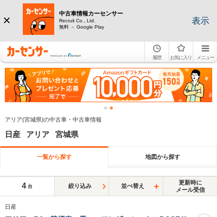
中古車情報カーセンサー
表示
Recruit Co., Ltd.
無料 － Google Play
履歴
お気に入り
メニュー
アリア(宮城県)の中古車・中古車情報
日産 アリア 宮城県
一覧から探す
地図から探す
更新時に
4
絞り込み
並べ替え
台
メール受信
日産