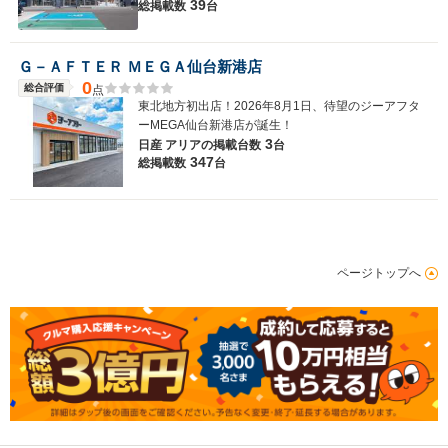
39
総掲載数
台
Ｇ－ＡＦＴＥＲ ＭＥＧＡ仙台新港店
0
総合評価
点
東北地方初出店！2026年8月1日、待望のジーアフタ
ーMEGA仙台新港店が誕生！
3
日産 アリアの
掲載台数
台
347
総掲載数
台
ページトップへ