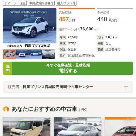
トパーキング・シートヒーター・サンルーフ・ETC2.0・
ディーラー保証
車両品質評価書付
購入プラン付
インテリジェントルームミラー・ワイヤレス充電器・オ
ートバックドア
支払総額
本体価格
457
448.
0
万円
万円
76,600
通常ローン
月々
円
年式
2024
年
走行
1.6
万km
車検
'27/04
修復
なし
保証
保証付
整備
法定整備付
住所
宮城県仙台市若林区
今すぐ在庫確認・見積依頼
無
電話する
料
販売店：
日産プリンス宮城販売 卸町中古車センター
あなたにおすすめの中古車
［PR］