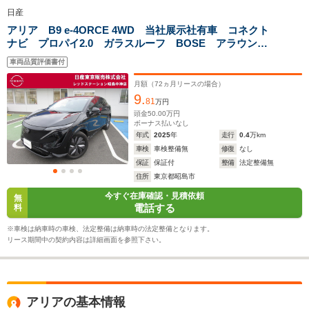
排気量
-
-
-
日産
駆動方式
FF、4WD
FF、4WD
FF、4WD
アリア B9 e-4ORCE 4WD 当社展示社有車 コネクト
ナビ プロパイ2.0 ガラスルーフ BOSE アラウンド
ビューモニター
車両品質評価書付
月額（
72
ヵ月リースの場合）
9.
81
万円
頭金
50.00
万円
ボーナス払いなし
年式
2025
年
走行
0.4
万km
車検
車検整備無
修復
なし
保証
保証付
整備
法定整備無
住所
東京都昭島市
今すぐ在庫確認・見積依頼
無
電話する
料
※車検は納車時の車検、法定整備は納車時の法定整備となります。
リース期間中の契約内容は詳細画面を参照下さい。
アリアの基本情報