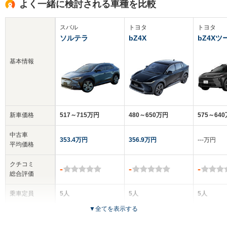
よく一緒に検討される車種を比較
スバル
トヨタ
トヨタ
ソルテラ
bZ4X
bZ4X
基本情報
新車価格
517～715万円
480～650万円
575～64
中古車
353.4万円
356.9万円
‐‐‐万円
平均価格
クチコミ
-
-
-
総合評価
乗車定員
5人
5人
5人
▼
全てを表示する
ドア数
5ドア
5ドア
5ドア