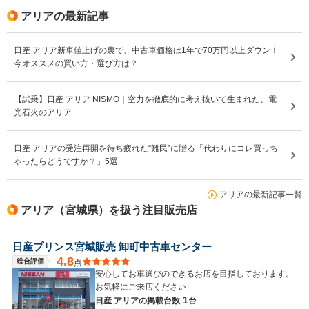
アリアの最新記事
日産 アリア新車値上げの裏で、中古車価格は1年で70万円以上ダウン！
今オススメの買い方・選び方は？
【試乗】日産 アリア NISMO｜空力を徹底的に考え抜いて生まれた、電
光石火のアリア
日産 アリアの受注再開を待ち疲れた“難民”に贈る「代わりにコレ買っち
ゃったらどうですか？」5選
アリアの最新記事一覧
アリア（宮城県）を扱う注目販売店
日産プリンス宮城販売 卸町中古車センター
4.8
総合評価
点
安心してお車選びのできるお店を目指しております。
お気軽にご来店ください
1
日産 アリアの
掲載台数
台