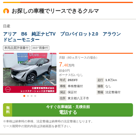
全高
全高
全
お探しの車種でリースできるクルマ
1.65m
1.65m
1.
日産
アリア B6 純正ナビTV プロパイロット2.0 アラウン
全幅
全幅
全
サイズ
ドビューモニター
1.86m
1.86m
1.
全長
全長
(全長x全幅x全高)
4.69m
4.69m
4.
車両品質評価書付
360°画像付
月額（
60
ヵ月リースの場合）
7.
46
万円
ホイールベース
ホイールベース
ホイー
頭金
0
円
-m
-m
ボーナス払いなし
年式
2023
年
走行
1.0
万km
車検
車検整備付
修復
なし
保証
保証付
整備
法定整備付
住所
東京都八王子市
WLTCモード
今すぐ在庫確認・見積依頼
-
-
-
無
燃費
電話する
料
※車検は納車時の車検、法定整備は納車時の法定整備となります。
リース期間中の契約内容は詳細画面を参照下さい。