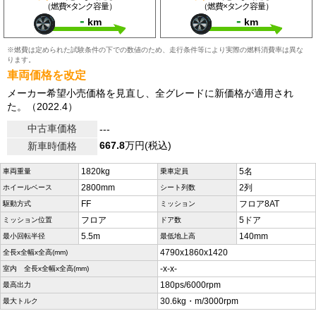
（燃費×タンク容量）
（燃費×タンク容量）
-
-
km
km
※燃費は定められた試験条件の下での数値のため、走行条件等により実際の燃料消費率は異な
ります。
車両価格を改定
メーカー希望小売価格を見直し、全グレードに新価格が適用され
た。（2022.4）
中古車価格
---
667.8
万円(税込)
新車時価格
1820kg
5名
車両重量
乗車定員
2800mm
2列
ホイールベース
シート列数
FF
フロア8AT
駆動方式
ミッション
フロア
5ドア
ミッション位置
ドア数
5.5m
140mm
最小回転半径
最低地上高
4790x1860x1420
全長x全幅x全高(mm)
-x-x-
室内 全長x全幅x全高(mm)
180ps/6000rpm
最高出力
30.6kg・m/3000rpm
最大トルク