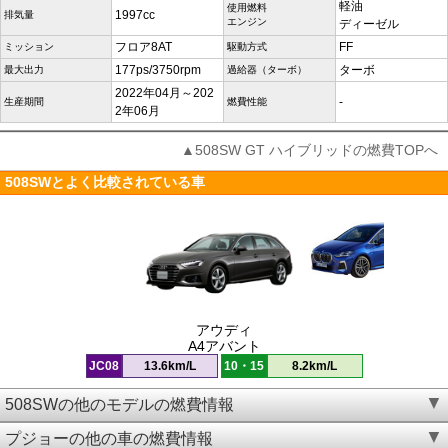
軽油
使用燃料
1997cc
排気量
エンジン
ディーゼル
フロア8AT
FF
ミッション
駆動方式
177ps/3750rpm
ターボ
最大出力
過給器（ターボ）
2022年04月～202
-
生産期間
燃費性能
2年06月
▲508SW GT ハイブリッドの燃費TOPへ
508SWとよく比較されている車
アウディ
A4アバント
JC08
13.6km/L
10・15
8.2km/L
508SWの他のモデルの燃費情報
プジョーの他の車の燃費情報