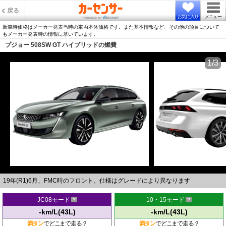
戻る
お気に入り
メニュー
新車時価格はメーカー発表当時の車両本体価格です。また基本情報など、その他の項目について
もメーカー発表時の情報に基いています。
プジョー 508SW GT ハイブリッドの燃費
1/3
19年(R1)6月、FMC時のフロント。仕様はグレードにより異なります
JC08モード
10・15モード
-km/L(43L)
-km/L(43L)
満タン
でどこまで走る？
満タン
でどこまで走る？