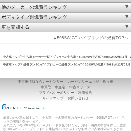
他のメーカーの燃費ランキング
ボディタイプ別燃費ランキング
車を売却する
▲508SW GT ハイブリッドの燃費TOPへ
中古車トップ
中古車メーカー一覧
プジョーの中古車
508SWの中古車
508SW(22年04月
中古車トップ
燃費ランキング
プジョーの燃費ランキング
508SWの燃費
508SW(22年04
中古車情報ならカーセンサー
カーセンサーエッジ・輸入車
車買取・車査定
中古車リース
プライバシーポリシー
利用規約
サイトマップ
お問い合わせ
燃費のいい車を探すなら、中古車・中古車情報のカーセンサー！508SW GT ハイブリ
ッドの燃費が分かります。
お気に入りの508SWモデルやグレードを見つけたら、お得・納得の中古車探し。豊富
な508SW GT ハイブリッド中古車情報の中から様々な条件で中古車検索ができます。