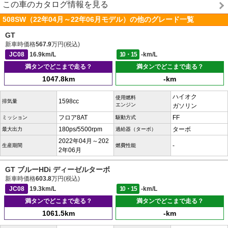
この車のカタログ情報を見る
508SW（22年04月～22年06月モデル）の他のグレード一覧
GT
新車時価格
567.9
万円(税込)
JC08
16.9km/L
10・15
-km/L
満タンでどこまで走る？
満タンでどこまで走る？
1047.8km
-km
ハイオク
使用燃料
1598cc
排気量
エンジン
ガソリン
フロア8AT
FF
ミッション
駆動方式
180ps/5500rpm
ターボ
最大出力
過給器（ターボ）
2022年04月～202
-
生産期間
燃費性能
2年06月
GT ブルーHDi ディーゼルターボ
新車時価格
603.8
万円(税込)
JC08
19.3km/L
10・15
-km/L
満タンでどこまで走る？
満タンでどこまで走る？
1061.5km
-km