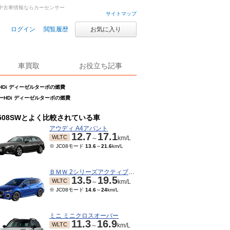
車・中古車情報ならカーセンサー
サイトマップ
ログイン
閲覧履歴
お気に入り
車買取
お役立ち記事
ルーHDi ディーゼルターボの燃費
ブルーHDi ディーゼルターボの燃費
508SWとよく比較されている車
アウディ A4アバント
12.7
17.1
WLTC
～
km/L
※ JC08モード
13.6
～
21.6
km/L
ＢＭＷ 2シリーズアクティブツアラー
13.5
19.5
WLTC
～
km/L
※ JC08モード
14.6
～
24
km/L
ミニ ミニクロスオーバー
11.3
16.9
WLTC
～
km/L