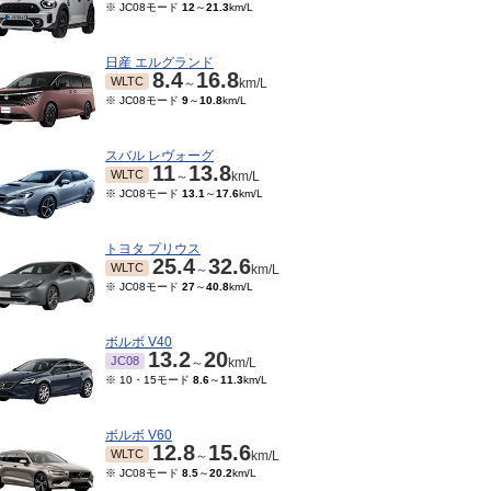
※ JC08モード
12
～
21.3
km/L
日産 エルグランド
8.4
16.8
WLTC
～
km/L
※ JC08モード
9
～
10.8
km/L
スバル レヴォーグ
11
13.8
WLTC
～
km/L
※ JC08モード
13.1
～
17.6
km/L
トヨタ プリウス
25.4
32.6
WLTC
～
km/L
※ JC08モード
27
～
40.8
km/L
ボルボ V40
13.2
20
JC08
～
km/L
※ 10・15モード
8.6
～
11.3
km/L
ボルボ V60
12.8
15.6
WLTC
～
km/L
※ JC08モード
8.5
～
20.2
km/L