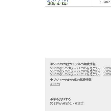
GT ハイブリッド
1598cc
15.5km/L (43L)
◆508SWの他のモデルの燃費情報
508SW(20年08月～21年05月モデル)
508
508SW(22年01月～22年03月モデル)
508
508SW(23年04月～23年12月モデル)
508
◆プジョーの他の車の燃費情報
308SW
◆車を売却する
508SWの車買取・車査定