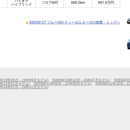
ハイオク
フロア8AT
666.5km
667.8
万円
ハイブリッド
508SW GT ブルーHDi ディーゼルターボの燃費・トップヘ
SW(19年06月～19年09月モデル)
508SW(19年10月～20年07月モデル)
508SW(
SW(22年07月モデル)
508SW(22年08月～22年09月モデル)
508SW(22年10月～
SW(24年01月～24年02月モデル)