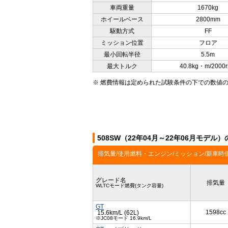
車両重量
1670kg
ホイールベース
2800mm
駆動方式
FF
ミッション位置
フロア
最小回転半径
5.5m
最大トルク
40.8kg・m/2000
※ 燃費情報は定められた試験条件の下での数値
508SW（22年04月～22年06月モデル
排気量/使用燃料・エンジン/ミッション/新車時
グレード名
排気量
WLTCモード燃費(タンク容量)
GT
1598cc
15.6km/L (62L)
※JC08モード 16.9km/L