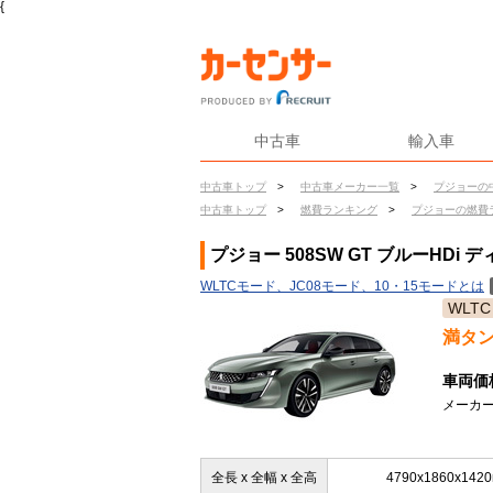
{
中古車
輸入車
中古車トップ
>
中古車メーカー一覧
>
プジョーの
中古車トップ
>
燃費ランキング
>
プジョーの燃費
プジョー 508SW GT ブルーHDi
WLTCモード、JC08モード、10・15モードとは
WLTC
満タ
車両価
メーカー
全長 x 全幅 x 全高
4790x1860x142