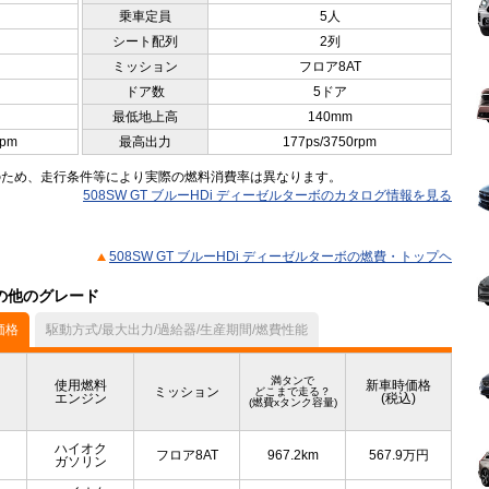
乗車定員
5人
シート配列
2列
ミッション
フロア8AT
ドア数
5ドア
最低地上高
140mm
rpm
最高出力
177ps/3750rpm
のため、走行条件等により実際の燃料消費率は異なります。
508SW GT ブルーHDi ディーゼルターボのカタログ情報を見る
508SW GT ブルーHDi ディーゼルターボの燃費・トップヘ
）の他のグレード
価格
駆動方式/最大出力/過給器/生産期間/燃費性能
満タンで
使用燃料
新車時価格
ミッション
どこまで走る？
エンジン
(税込)
(燃費xタンク容量)
ハイオク
フロア8AT
967.2km
567.9
万円
ガソリン