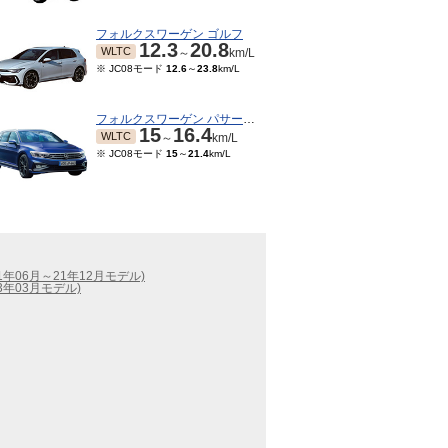
フォルクスワーゲン ゴルフ
12.3
20.8
WLTC
～
km/L
※ JC08モード
12.6
～
23.8
km/L
フォルクスワーゲン パサートヴァリアント
15
16.4
WLTC
～
km/L
※ JC08モード
15
～
21.4
km/L
21年06月～21年12月モデル)
23年03月モデル)