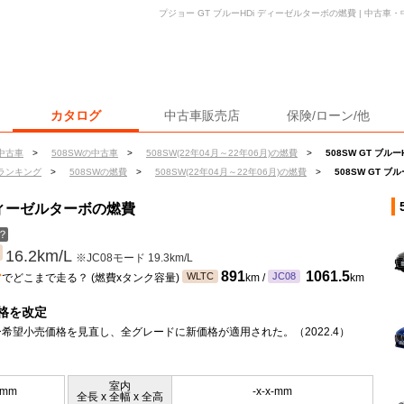
プジョー GT ブルーHDi ディーゼルターボの燃費 | 中古
カタログ
中古車販売店
保険/ローン/他
中古車
>
508SWの中古車
>
508SW(22年04月～22年06月)の燃費
>
508SW GT ブ
ランキング
>
508SWの燃費
>
508SW(22年04月～22年06月)の燃費
>
508SW GT 
 ディーゼルターボの燃費
？
16.2km/L
※JC08モード 19.3km/L
ン
891
1061.5
WLTC
JC08
でどこまで走る？ (燃費xタンク容量)
km /
km
格を改定
希望小売価格を見直し、全グレードに新価格が適用された。（2022.4）
室内
0mm
-x-x-mm
全長 x 全幅 x 全高