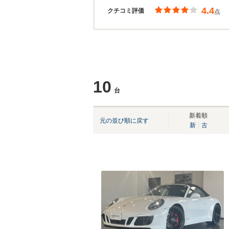
4.4
クチコミ評価
点
10
台
新着順
元の並び順に戻す
新
古