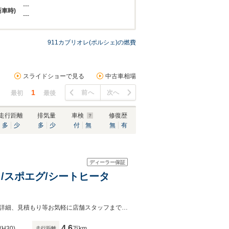
---
新車時)
---
911カブリオレ(ポルシェ)の燃費
スライドショーで見る
中古車相場
1
前へ
次へ
最初
最後
走行距離
排気量
車検
修復歴
多
少
多
少
付
無
無
有
ディーラー保証
クロ/スポエグ/シートヒータ
ポルシェセンター柏の葉では、全国北海道から沖縄までご納車が可能です。車両詳細、見積もり等お気軽に店舗スタッフまでお問い合わせください。
4.6
(H30)
万km
走行距離