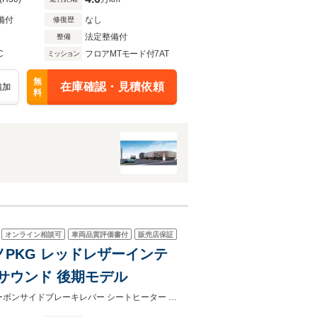
備付
なし
修復歴
法定整備付
整備
C
フロアMTモード付7AT
ミッション
無
在庫確認・見積依頼
追加
料
オンライン相談可
車両品質評価書付
販売店保証
ロノPKG レッドレザーインテ
Eサウンド 後期モデル
ボディ同色エアロ下部 スポーツデザインステアリング クルーズコントロールカーボンサイドブレーキレバー シートヒーター PASM ターボ用エクステリア ワイドボディ オートエアコン