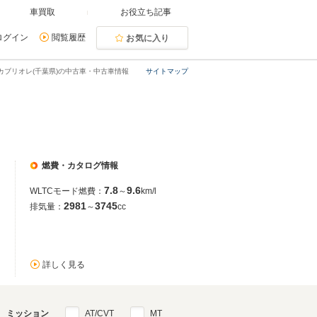
車買取
お役立ち記事
ログイン
閲覧履歴
お気に入り
1カブリオレ(千葉県)の中古車・中古車情報
サイトマップ
燃費・カタログ情報
7.8
9.6
WLTCモード燃費：
～
km/l
2981
3745
排気量：
～
cc
詳しく見る
ミッション
AT/CVT
MT