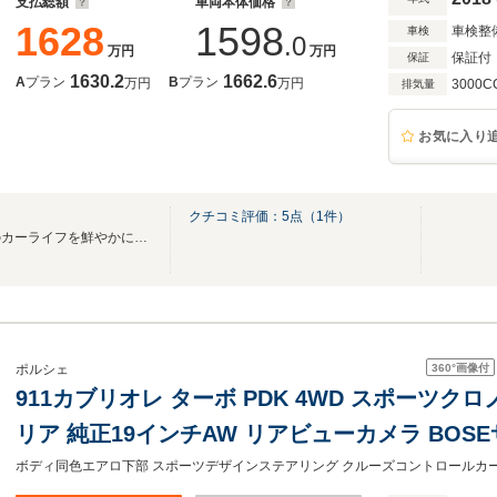
支払総額
車両本体価格
1628
1598
車検整
車検
.0
万円
万円
保証付
保証
1630.2
1662.6
A
プラン
B
プラン
万円
万円
3000C
排気量
お気に入り
クチコミ評価：
5
点（
1
件）
良質な認定中古車が、お客様のカーライフを鮮やかに彩ります
360°
画像付
ポルシェ
911カブリオレ ターボ PDK 4WD スポーツク
リア 純正19インチAW リアビューカメラ BOS