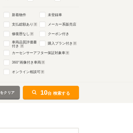
新着物件
未登録車
3代目
支払総額あり
メーカー系販売店
1994年1月～1998年3月
生産モデル
修復歴なし
クーポン付き
車両品質評価書
購入プラン付き
付き
カーセンサーアフター保証対象車
360
°画像付き車両
オンライン相談可
10
件をクリア
台 検索する