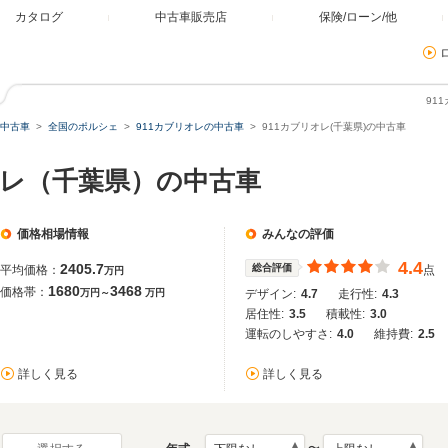
カタログ
中古車販売店
保険/ローン/他
91
中古車
全国のポルシェ
911カブリオレの中古車
911カブリオレ(千葉県)の中古車
オレ（千葉県）の中古車
価格相場情報
みんなの評価
4.4
2405.7
総合評価
平均価格：
点
万円
1680
3468
価格帯：
万円～
万円
デザイン:
4.7
走行性:
4.3
居住性:
3.5
積載性:
3.0
運転のしやすさ:
4.0
維持費:
2.5
詳しく見る
詳しく見る