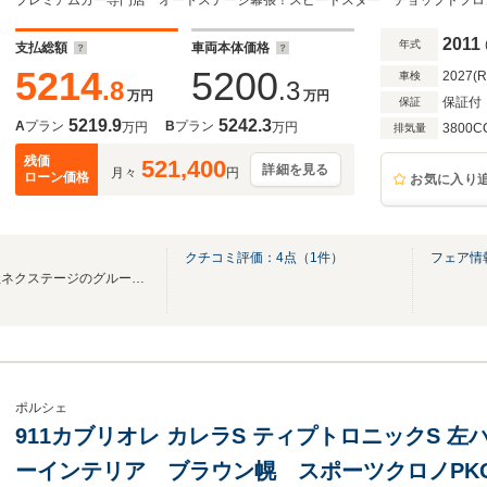
ドフロントウィンドー(-6センチ) PCCB PA
2011
年式
支払総額
車両本体価格
5214
5200
2027(
車検
.8
.3
万円
万円
保証付
保証
5219.9
5242.3
A
プラン
B
プラン
万円
万円
3800C
排気量
残価
521,400
詳細を見る
月々
円
ローン価格
お気に入り
クチコミ評価：
4
点（
1
件）
フェア情
東証プライム上場企業株式会社ネクステージのグループ会社です。
ポルシェ
911カブリオレ カレラS ティプトロニックS 
ーインテリア ブラウン幌 スポーツクロノPK