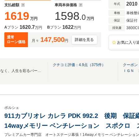
2010
年式
支払総額
車両本体価格
1619
1598
車検整
車検
.0
万円
万円
保証付
保証
1620.7
1622
A
プラン
B
プラン
万円
万円
3800C
排気量
通常
147,500
詳細を見る
月々
円
ローン価格
お気に入り
クチコミ評価：
4.9
点（
375
件）
クーポン
クルマは、ただの移動手段ではなく、人生を彩るパートナー
ＩＧＮ 
ポルシェ
911カブリオレ カレラ PDK 992.2 後期 保
14wayメモリー ベンチレーション スポクロ
BOSE ヒーター付GTスポーツステアリング(Rac