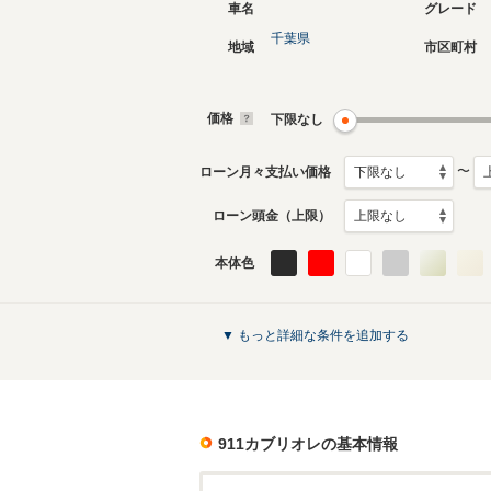
車名
グレード
千葉県
地域
市区町村
現行
6代目
2019年7月～生産中
2011年1
生産モデ
価格
下限なし
911カブリオレのカタログを見る
〜
ローン月々支払い価格
ローン頭金（上限）
本体色
▼ もっと詳細な条件を追加する
911カブリオレ
の基本情報