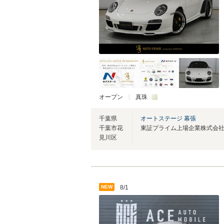
オープン
真珠
千葉県
オートステージ 幕張
千葉市花
見川区
NEW
8/1