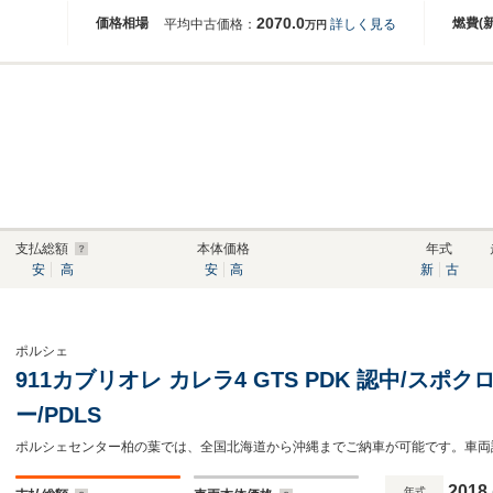
2070.0
価格相場
燃費(
平均中古価格：
詳しく見る
万円
支払総額
本体価格
年式
安
高
安
高
新
古
ポルシェ
911カブリオレ カレラ4 GTS PDK 認中/スポ
ー/PDLS
2018
年式