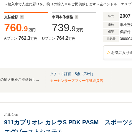
ーシート シートヒーター スポーツデザインス
チAW 社外ナビ バックカメラ
2007
年式
支払総額
車両本体価格
760
739
車検整
車検
.9
.9
万円
万円
保証付
保証
762.3
764.2
A
プラン
B
プラン
万円
万円
3800C
排気量
お気に入り
クチコミ評価：
5
点（
73
件）
～輸入車で人生に彩りを。拘りの輸入車をご提供致します～
カーセンサーアフター保証取扱店
ポルシェ
911カブリオレ カレラS PDK PASM スポー
エグゾーストシステム