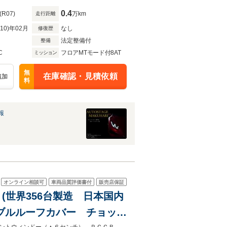
0.4
(R07)
万km
走行距離
R10)年02月
なし
修復歴
法定整備付
整備
C
フロアMTモード付8AT
ミッション
無
在庫確認・見積依頼
追加
料
報
オンライン相談可
車両品質評価書付
販売店保証
 (世界356台製造 日本国内
ダブルルーフカバー チョップ