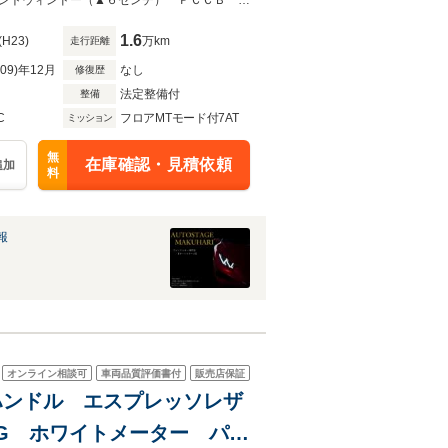
SM LSD フックス社製AW
プレミアムカー専門店 オートステージ幕張！スピードスター チョップドフロントウィンドー（▲６センチ） ＰＣＣＢ ＰＡＳＭ ＬＳＤ ダブルルーフ
1.6
(H23)
万km
走行距離
R09)年12月
なし
修復歴
法定整備付
整備
C
フロアMTモード付7AT
ミッション
無
在庫確認・見積依頼
追加
料
報
オンライン相談可
車両品質評価書付
販売店保証
左ハンドル エスプレッソレザ
G ホワイトメーター パワ