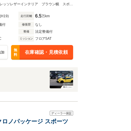
テアリング ターボ19イン
～輸入車で人生に彩りを。拘りの輸入車をご提供致します～左ハンドル エスプレッソレザーインテリア ブラウン幌 スポーツクロノＰＫＧ ホワイトメーター
6.5
(H19)
万km
走行距離
備付
なし
修復歴
法定整備付
整備
C
フロア5AT
ミッション
無
在庫確認・見積依頼
追加
料
ディーラー保証
ツクロノパッケージ スポーツ