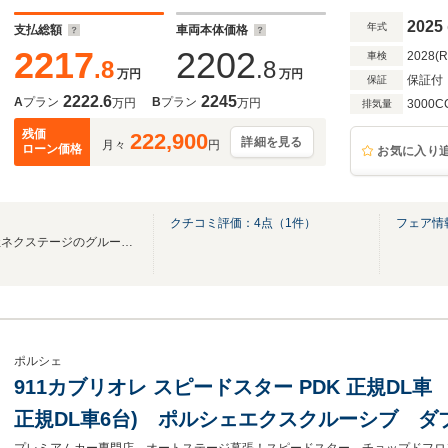
ークAS
2025
年式
支払総額
車両本体価格
2217
2202
2028(
車検
.8
.8
万円
万円
保証付
保証
2222.6
2245
A
プラン
B
プラン
万円
万円
3000C
排気量
残価
222,900
詳細を見る
月々
円
ローン価格
お気に入り
クチコミ評価：
4
点（
1
件）
フェア情
東証プライム上場企業株式会社ネクステージのグループ会社です。
ポルシェ
911カブリオレ スピードスター PDK 正規DL車
正規DL車6台) ポルシェエクスクルーシブ 