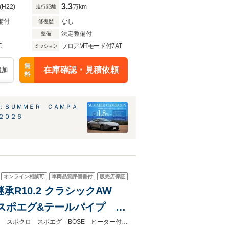
3.3
(H22)
万km
走行距離
備付
なし
修復歴
法定整備付
整備
C
フロアMTモード付7AT
ミッション
無
在庫確認・見積依頼
追加
料
：ＳＵＭＭＥＲ ＣＡＭＰＡ
２０２６
オンライン相談可
車両品質評価書付
販売店保証
証継承R10.2 クラシックAW
 スポエグ&テールパイプ
e-Texリム) リモートパ
プレミアムカー専門店 オートステージ幕張！14wayメモリー ベンチレーション スポクロ スポエグ BOSE ヒーター付GTスポーツステアリング