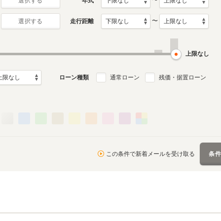
〜
年式
選択する
〜
走行距離
選択する
5代目
4代目
1月～2019年6月
2005年2月～2011年10月
1998年4月～2005年1月
ル
生産モデル
生産モデル
上限なし
ローン種類
通常ローン
残価・据置ローン
この条件で新着メールを受け取る
条