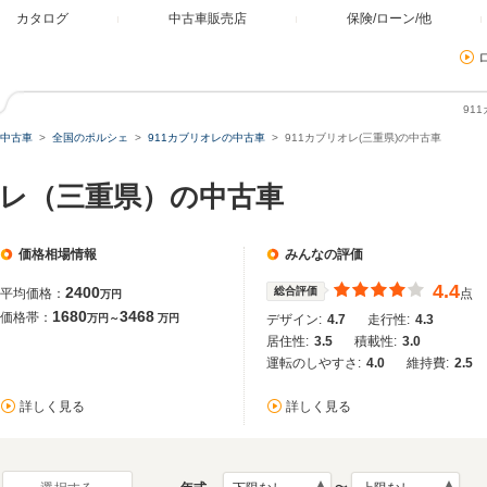
カタログ
中古車販売店
保険/ローン/他
91
中古車
全国のポルシェ
911カブリオレの中古車
911カブリオレ(三重県)の中古車
オレ（三重県）の中古車
価格相場情報
みんなの評価
4.4
2400
総合評価
平均価格：
点
万円
1680
3468
価格帯：
万円～
万円
デザイン:
4.7
走行性:
4.3
居住性:
3.5
積載性:
3.0
運転のしやすさ:
4.0
維持費:
2.5
詳しく見る
詳しく見る