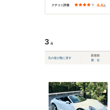
4.4
クチコミ評価
点
3
台
新着順
元の並び順に戻す
新
古