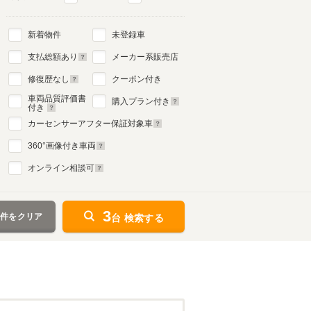
新着物件
未登録車
3代目
支払総額あり
メーカー系販売店
1994年1月～1998年3月
生産モデル
修復歴なし
クーポン付き
車両品質評価書
購入プラン付き
付き
カーセンサーアフター保証対象車
360
°画像付き車両
オンライン相談可
3
条件をクリア
台 検索する