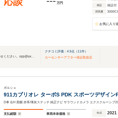
---
応談
万円
保証付
保証
3000C
排気量
お気に入り
クチコミ評価：
4.9
点（
11
件）
お気軽にメールでもお問い合わせください。opp@axel.ocn.ne.jp
カーセンサーアフター保証取扱店
ポルシェ
911カブリオレ ターボS PDK スポーツデザインP/
2021
年式
支払総額
車両本体価格