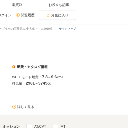
車買取
お役立ち記事
ログイン
閲覧履歴
お気に入り
1カブリオレ(三重県)の中古車・中古車情報
サイトマップ
燃費・カタログ情報
7.8
9.6
WLTCモード燃費：
～
km/l
2981
3745
排気量：
～
cc
詳しく見る
ミッション
AT/CVT
MT