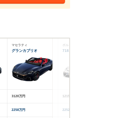
マセラティ
ポルシェ
メ
グランカブリオ
718スパイダー
G
3120万円
1215～2024万円
17
2258万円
2252.9万円
14