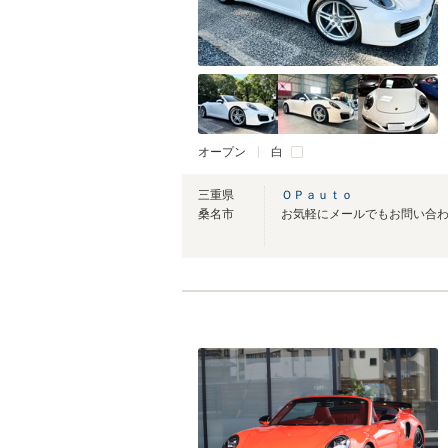
オープン
白
三重県
ＯＰａｕｔｏ
桑名市