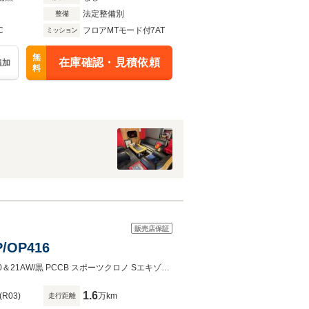
法定整備別
整備
C
フロアMTモード付7AT
ミッション
無
在庫確認・見積依頼
追加
料
販売店保証
OP416
D車 右H 黒幌 赤革/薄灰ステッチ 純正ナビ サラウンドカメラ エクスクルーシブ20＆21AW/黒 PCCB スポーツクロノ Sエキゾースト/黒 スポーツサス Burmester
1.6
(R03)
万km
走行距離