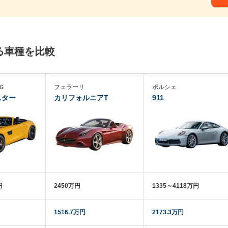
る車種を比較
Ｇ
フェラーリ
ポルシェ
スター
カリフォルニアT
911
円
2450万円
1335～4118万円
1516.7万円
2173.3万円