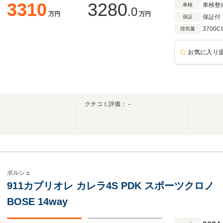
3310
3280
車検整
車検
.0
万円
万円
保証付
保証
3700C
排気量
お気に入り
クチコミ評価：－
ポルシェ
911カブリオレ カレラ4S PDK スポーツクロ
BOSE 14way