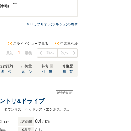
---
新車時)
---
911カブリオレ(ポルシェ)の燃費
スライドショーで見る
中古車相場
1
前へ
次へ
最初
最後
走行距離
排気量
車検
修復歴
多
少
多
少
付
無
無
有
販売店保証
エントリ&ドライブ
スポーツクロノ、SPステア、エントリ＆ドライブ、電格ミラ、地デジTVBカメラ、ダウンサス、ヘッドレストエンボス、スペアキー取説保証書
0.4
(H29)
万km
走行距離
備無
なし
修復歴