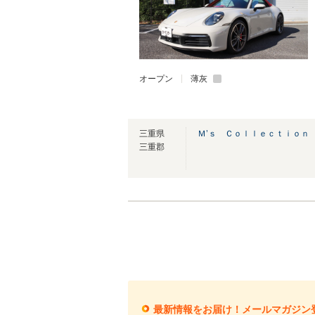
オープン
薄灰
三重県
Ｍ’ｓ Ｃｏｌｌｅｃｔｉｏｎ
三重郡
最新情報をお届け！メールマガジン