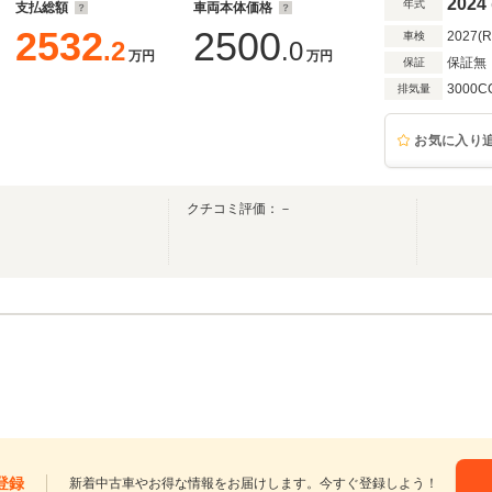
2024
年式
支払総額
車両本体価格
2532
2500
2027(
車検
.2
.0
万円
万円
保証無
保証
3000C
排気量
お気に入り
クチコミ評価：－
登録
新着中古車やお得な情報をお届けします。今すぐ登録しよう！