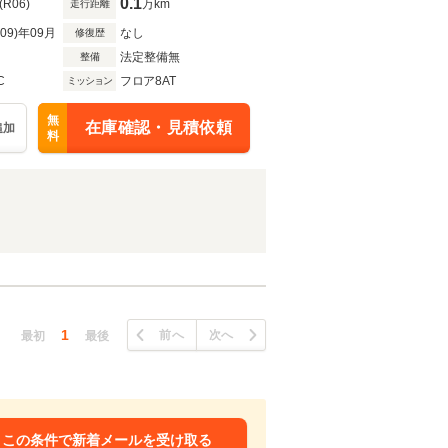
0.1
(R06)
万km
走行距離
R09)年09月
なし
修復歴
法定整備無
整備
C
フロア8AT
ミッション
無
在庫確認・見積依頼
追加
料
1
前へ
次へ
最初
最後
この条件で新着メールを受け取る