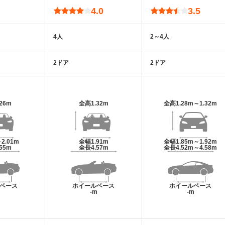
4.0
3.5
4人
2～4人
2ドア
2ドア
.26m
全高
1.32m
全高
1.28m～1.32m
2.01m
全幅
1.91m
全幅
1.85m～1.92m
.55m
全長
4.57m
全長
4.52m～4.58m
ベース
ホイールベース
ホイールベース
m
-m
-m