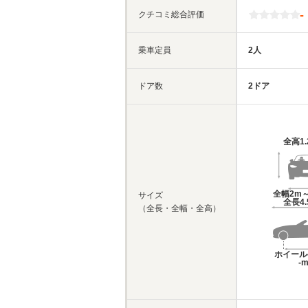
-
クチコミ総合評価
乗車定員
2人
ドア数
2ドア
全高
1
全幅
2m～
サイズ
全長
4
（全長・全幅・全高）
ホイール
-