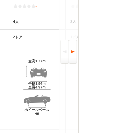
-
-
4人
2人
2
2ドア
2ドア
2
全高
1.37m
全高
1.25m～1.26m
全幅
1.96m
全幅
1.8m～1.83m
全長
4.97m
全長
4.42m～4.43m
ホイールベース
ホイールベース
-m
-m