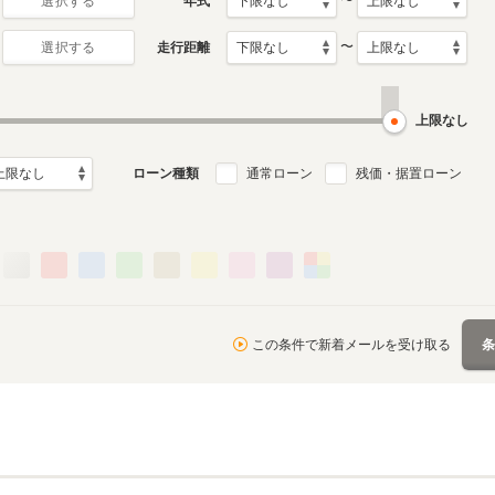
〜
年式
選択する
〜
走行距離
選択する
5代目
4代目
1月～2019年6月
2005年2月～2011年10月
1998年4月～2005年1月
ル
生産モデル
生産モデル
上限なし
ローン種類
通常ローン
残価・据置ローン
この条件で新着メールを受け取る