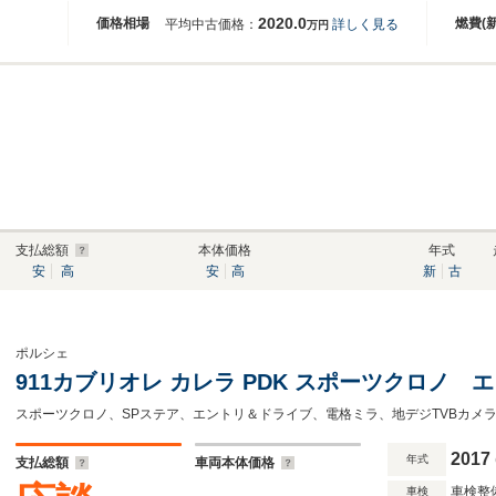
2020.0
価格相場
燃費(
平均中古価格：
詳しく見る
万円
支払総額
本体価格
年式
安
高
安
高
新
古
ポルシェ
911カブリオレ カレラ PDK スポーツクロノ 
2017
年式
支払総額
車両本体価格
車検整
車検