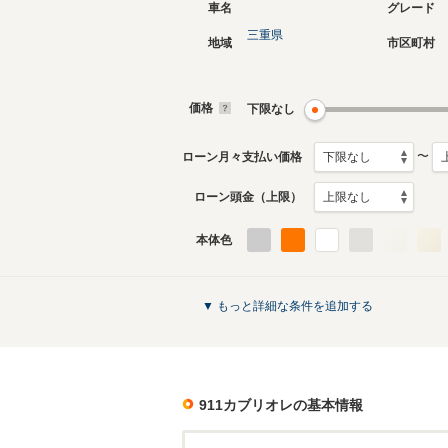
車名
グレード
三重県
地域
市区町村
現行
6代目
2019年7月～生産中
2011年1
生産モデ
価格
下限なし
911カブリオレのカタログを見る
〜
ローン月々支払い価格
ローン頭金（上限）
本体色
▼ もっと詳細な条件を追加する
911カブリオレ
の基本情報