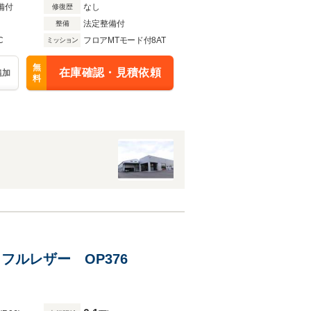
備付
なし
修復歴
法定整備付
整備
C
フロアMTモード付8AT
ミッション
無
在庫確認・見積依頼
追加
料
ノ フルレザー OP376