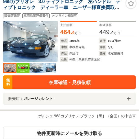
968カブリオレ 3.0 ティプトロニック 左ハンドル テ
ィプトロニック ディーラー車 ユーザー様直接買取車
輌 バリオカム トランスアクスル 手動幌 ファブリ
販売店保証
車両品質評価書付
オンライン相談可
ックシート 純正ホイール 純正ステアリング 純正シ
ート
支払総額
本体価格
464.
449.
9
0
万円
万円
年式
1994
年
走行
10.4
万km
車検
車検整備無
修復
なし
保証
保証付
整備
法定整備付
住所
神奈川県横浜市青葉区
無
在庫確認・見積依頼
料
販売店：
ガレージカレント
ポルシェ 968カブリオレ ブラック［黒］（全国）の中古車
物件更新時にメールを受け取る