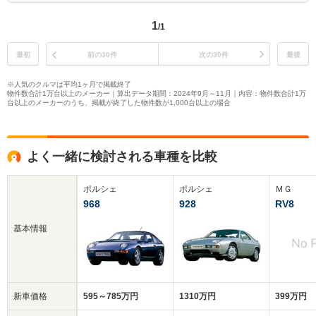
1
/1
最初
前の30件
次の30件
最後
※人気のクルマは平均1ヶ月で掲載終了
物件数合計1万台以上のメーカー｜算出データ期間：2024年9月～11月｜内容：物件数合計1万
台以上のメーカーのうち、掲載が終了した物件数が1,000台以上の場合
よく一緒に検討される車種を比較
ポルシェ
ポルシェ
ＭＧ
968
928
RV8
基本情報
新車価格
595～785万円
1310万円
399万円