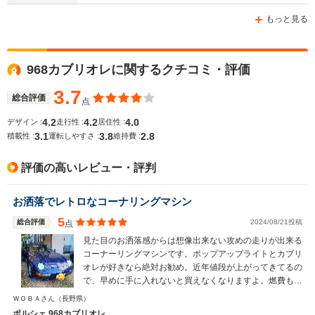
もっと見る
WLTCモード
968カブリオレに関するクチコミ・評価
-
-
-
燃費
3.7
総合評価
点
4.2
4.2
4.0
デザイン :
走行性 :
居住性 :
3.1
3.8
2.8
排気量
2990cc
5397cc
3947cc
積載性 :
運転しやすさ :
維持費 :
駆動方式
FR
FR
FR
評価の高いレビュー・評判
お洒落でレトロなコーナリングマシン
5
総合評価
2024/08/21投稿
点
見た目のお洒落感からは想像出来ない攻めの走りが出来る
コーナーリングマシンです。ポップアップライトとカブリ
オレが好きなら絶対お勧め。近年値段が上がってきてるの
で、早めに手に入れないと買えなくなりますよ。燃費も
10キロくらい走りますし、3000なので税金もそこそこ。
ＷＯＢＡさん
（長野県）
維持するにも手頃かと思います。
ポルシェ 968カブリオレ