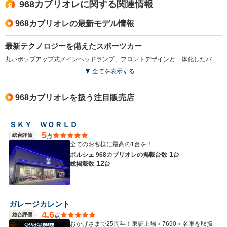
968カブリオレに関する関連情報
968カブリオレの最新モデル情報
最新テクノロジーを備えたスポーツカー
丸いポップアップ式メインヘッドランプ、フロントデザインと一体化したバンパー、カーブしたフェンダーの流線的フォームなど、ポルシェのアイデンティティを典型的に受け継いだデザインが特徴。エンジンは3Lの直4DOHCで176kwを発揮する。ミッションは6MTまたはティプトロニック。前席左右にエアバックを装備、ABSも標準装備とし、安全性も水準の高さを誇っている。(1994.10)
全てを表示する
968カブリオレを扱う注目販売店
ＳＫＹ ＷＯＲＬＤ
5
総合評価
点
全てのお客様に最高の1台を！
1
ポルシェ 968カブリオレの
掲載台数
台
12
総掲載数
台
ガレージカレント
4.6
総合評価
点
おかげさまで25周年！東証上場＜7690＞名車を取扱