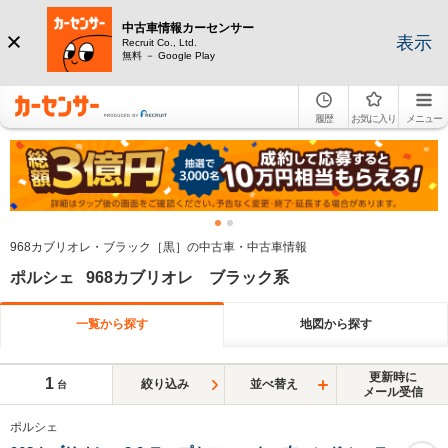
中古車情報カーセンサー
表示
Recruit Co., Ltd.
無料 － Google Play
履歴
お気に入り
メニュー
968カブリオレ・ブラック［黒］の中古車・中古車情報
ポルシェ 968カブリオレ ブラック系
一覧から探す
地図から探す
更新時に
1
絞り込み
並べ替え
台
メール受信
ポルシェ