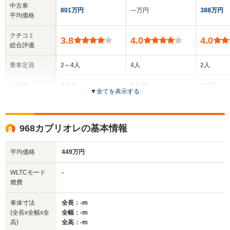
中古車
801万円
‐‐‐万円
388万円
平均価格
クチコミ
3.8
4.0
4.0
総合評価
乗車定員
2～4人
4人
2人
ドア数
3ドア
3ドア
2ドア
▼
全てを表示する
全高
全高
全
-m
1.28m
1.
968カブリオレの基本情報
平均価格
449万円
全幅
全幅
全
サイズ
-m
1.84m
1.
全長
全長
WLTCモード
-
(全長x全幅x全高)
-m
4.52m
4.
燃費
車体寸法
全長：-m
(全長x全幅x全
全幅：-m
ホイールベース
ホイールベース
ホイー
高)
全高：-m
-m
-m