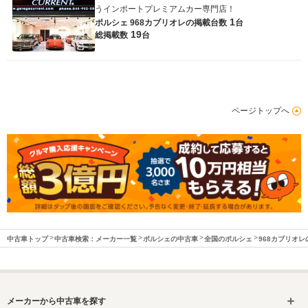
うインポートプレミアムカー専門店！
1
ポルシェ 968カブリオレの
掲載台数
台
19
総掲載数
台
ページトップへ
中古車トップ
中古車検索：メーカー一覧
ポルシェの中古車
全国のポルシェ
968カブリオレ
メーカーから中古車を探す