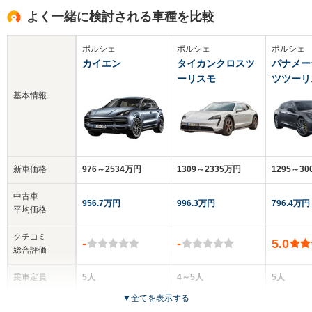
よく一緒に検討される車種を比較
ポルシェ
ポルシェ
ポルシェ
カイエン
タイカンクロスツ
パナメー
ーリスモ
ツツーリ
基本情報
新車価格
976～2534万円
1309～2335万円
1295～30
中古車
956.7万円
996.3万円
796.4万円
平均価格
クチコミ
-
-
5.0
総合評価
乗車定員
5人
4～5人
5人
▼
全てを表示する
ドア数
5ドア
5ドア
5ドア