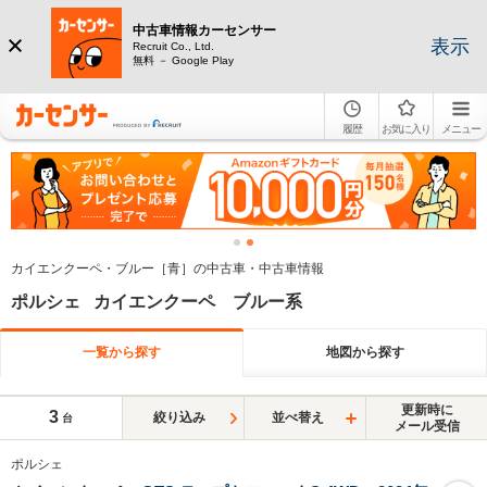
中古車情報カーセンサー
表示
Recruit Co., Ltd.
無料 － Google Play
履歴
お気に入り
メニュー
カイエンクーペ・ブルー［青］の中古車・中古車情報
ポルシェ カイエンクーペ ブルー系
一覧から探す
地図から探す
更新時に
3
絞り込み
並べ替え
台
メール受信
ポルシェ