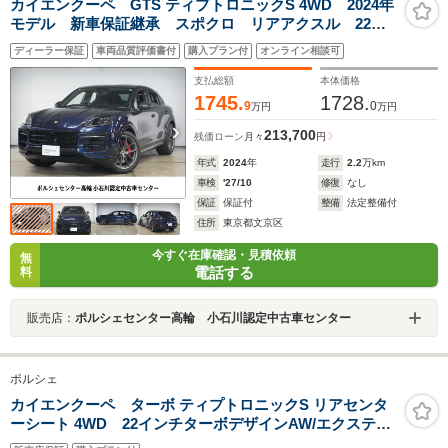
カイエンクーペ GTS ティプトロニックS 4WD 2024年
モデル 新車保証継承 スポクロ リアアクスル 22イ
ンチホイール パッセンジャーディスプレイ 18Wayシ
ディーラー保証
車両品質評価書付
購入プラン付
オンライン相談可
ート プライバシーガラス ソフトクローズドア
支払総額
本体価格
1745.
1728.
9
0
万円
万円
213,700
残価ローン
月々
円
年式
2024
年
走行
2.2
万km
車検
'27/10
修復
なし
保証
保証付
整備
法定整備付
住所
東京都文京区
今すぐ在庫確認・見積依頼
無
電話する
料
販売店：
ポルシェセンター高輪 小石川認定中古車センター
ポルシェ
カイエンクーペ ターボ ティプトロニックS リアセンタ
ーシート 4WD 22インチターボデザインAW/エクステリ
ア同色アーチエクステンダー スポーツエグゾースト