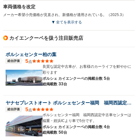
車両価格を改定
メーカー希望小売価格が見直され、新価格が適用されている。（2025.3）
全てを表示する
カイエンクーペを扱う注目販売店
ポルシェセンター柏の葉
5
総合評価
点
良質な認定中古車が、お客様のカーライフを鮮やかに
彩ります
5
ポルシェ カイエンクーペの
掲載台数
台
33
総掲載数
台
ヤナセプレストオート ポルシェセンター福岡 福岡西認定中古車センター
5
総合評価
点
ポルシェセンター福岡 福岡西認定中古車センターは
福重・姪浜ICより車で5分です。
4
ポルシェ カイエンクーペの
掲載台数
台
50
総掲載数
台