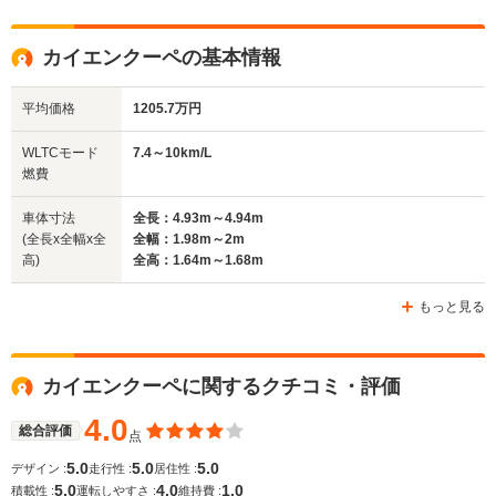
全高
全高
全高
カイエンクーペの基本情報
1.67m～1.7m
1.41m
1.42m
平均価格
1205.7万円
全幅
全幅
全
WLTCモード
7.4～10km/L
サイズ
1.98m～1.99m
1.97m
1.
燃費
全長
全長
(全長x全幅x全高)
4.92m～4.93m
4.97m～4.98m
5.
車体寸法
全長：4.93m～4.94m
(全長x全幅x全
全幅：1.98m～2m
高)
全高：1.64m～1.68m
ホイールベース
ホイールベース
ホイー
-m
-m
もっと見る
7.4～10.0km/L
7.9～10.3
└市街地:4.8～
└市街地:5
カイエンクーペに関するクチコミ・評価
WLTCモード
7.3km/L
7.2km/L
-
燃費
└郊外:7.7～11.0km/L
└郊外:8.2
4.0
総合評価
点
└高速道路:9.2～
└高速道路:
11.4km/L
12.2km/L
5.0
5.0
5.0
デザイン :
走行性 :
居住性 :
5.0
4.0
1.0
積載性 :
運転しやすさ :
維持費 :