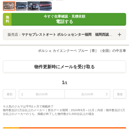
今すぐ在庫確認・見積依頼
無
電話する
料
販売店：
ヤナセプレストオート ポルシェセンター福岡 福岡西認定中古車センター
ポルシェ カイエンクーペ ブルー［青］（全国）の中古車
物件更新時にメールを受け取る
1
/1
最初
前の30件
次の30件
最後
※人気のクルマは平均1ヶ月で掲載終了
物件数合計1万台以上のメーカー｜算出データ期間：2024年9月～11月｜内容：物件数合計1万
台以上のメーカーのうち、掲載が終了した物件数が1,000台以上の場合