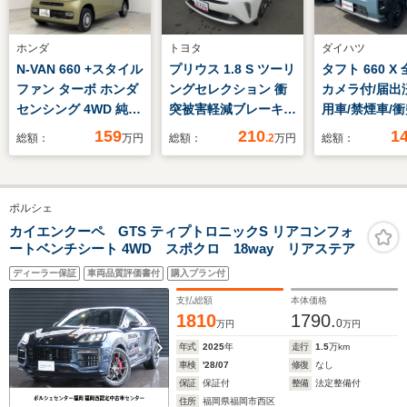
ホンダ
トヨタ
ダイハツ
N-VAN 660 +スタイル
プリウス 1.8 S ツーリ
タフト 660 X
ファン ターボ ホンダ
ングセレクション 衝
カメラ付/届出
センシング 4WD 純正
突被害軽減ブレーキ/
用車/禁煙車/
7型ナビ・純正エンジ
スマートキー/ETC/バ
軽減ブレーキ/
159
210
1
総額：
万円
総額：
.2
万円
総額：
ンスタータ・前後ドラ
ックモニター/ナビ/ワ
フィールトップ
イブレコーダ・
ンセグTV
ディオレス/オ
Honda SENSING・フ
イト/オートエ
ポルシェ
ルLEDヘッドライト・
ン 電子パーキ
プロジェクタータイ
コーナーセンサ
カイエンクーペ GTS ティプトロニックS リアコンフォ
ートベンチシート 4WD スポクロ 18way リアステア
プ オートレベリン
ルフラット/L
グ/オートライトコン
ドライト/スマ
ディーラー保証
車両品質評価書付
購入プラン付
トロール機構付
ー
支払総額
本体価格
USB
1810
1790.
0
万円
万円
年式
2025
年
走行
1.5
万km
車検
'28/07
修復
なし
保証
保証付
整備
法定整備付
住所
福岡県福岡市西区