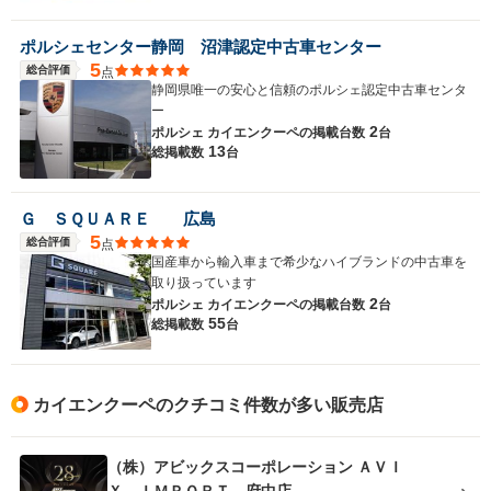
ポルシェセンター静岡 沼津認定中古車センター
5
総合評価
点
静岡県唯一の安心と信頼のポルシェ認定中古車センタ
ー
2
ポルシェ カイエンクーペの
掲載台数
台
13
総掲載数
台
Ｇ ＳＱＵＡＲＥ 広島
5
総合評価
点
国産車から輸入車まで希少なハイブランドの中古車を
取り扱っています
2
ポルシェ カイエンクーペの
掲載台数
台
55
総掲載数
台
カイエンクーペのクチコミ件数が多い販売店
（株）アビックスコーポレーション ＡＶＩ