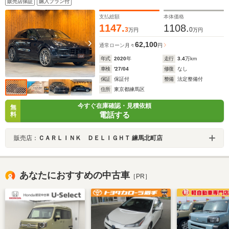
販売店保証
購入プラン付
スポーツクロノPKG PDLS+マトリックスLED コンフ
ォートアクセス 5人乗り
支払総額
本体価格
1147.
1108.
3
0
万円
万円
62,100
通常ローン
月々
円
年式
2020
年
走行
3.4
万km
車検
'27/04
修復
なし
保証
保証付
整備
法定整備付
住所
東京都練馬区
今すぐ在庫確認・見積依頼
無
電話する
料
販売店：
ＣＡＲＬＩＮＫ ＤＥＬＩＧＨＴ 練馬北町店
あなたにおすすめの中古車
［PR］