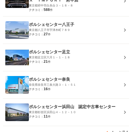
Ｘ ＩＭＰＯＲＴ 府中店
東京都府中市白糸台３－１８－８
588
クチコミ：
件
ポルシェセンター八王子
東京都八王子市宇津木町７８９
27
クチコミ：
件
ポルシェセンター足立
東京都足立区六月１－１－１８
21
クチコミ：
件
ポルシェセンター奈良
奈良県奈良市三条大路３－１－５１
16
クチコミ：
件
ポルシェセンター浜田山 認定中古車センター
東京都杉並区浜田山４－１２－１０
11
クチコミ：
件