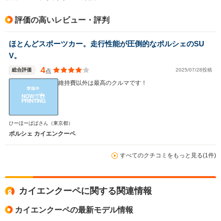
排気量
2893～3996cc
-
2893～39
評価の高いレビュー・評判
駆動方式
4WD
4WD
4WD
ほとんどスポーツカー。走行性能が圧倒的なポルシェのSU
V。
4
総合評価
2025/07/28投稿
点
維持費以外は最高のクルマです！
ひーほーぱぱさん
（東京都）
ポルシェ カイエンクーペ
すべてのクチコミをもっと見る(1件)
カイエンクーペに関する関連情報
カイエンクーペの最新モデル情報