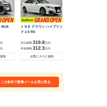
i WxB
トヨタ クラウン ハイブリッ
ド 2.5 RS
319.8
支払総額
円
万円
312.3
本体価格
円
万円
追加
お気に入りに追加
この条件で新着メールを受け取る