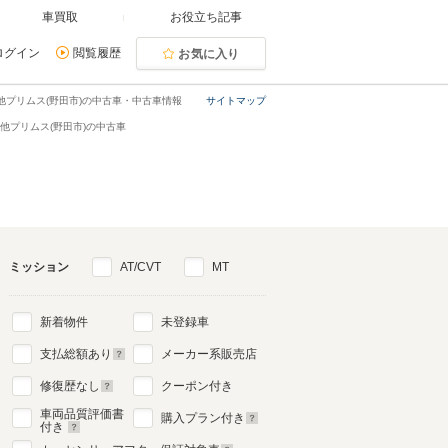
車買取
お役立ち記事
ログイン
閲覧履歴
お気に入り
他プリムス(野田市)の中古車・中古車情報
サイトマップ
他プリムス(野田市)の中古車
ミッション
AT/CVT
MT
新着物件
未登録車
支払総額あり
メーカー系販売店
修復歴なし
クーポン付き
車両品質評価書
購入プラン付き
付き