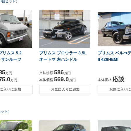
3台ヒット）
リムス 5.2
プリムス プロウラー 3.5L
プリムス ベルべ
r サンルーフ
オートマ 左ハンドル
II 426HEMI
85
586
支払総額
万円
万円
75.0
569.0
応談
本体価格
本体価格
万円
万円
に入りに追加
お気に入りに追加
お気に入りに
ヒット）