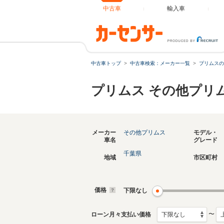
中古車
輸入車
中古車トップ
中古車検索：メーカー一覧
プリムスの
プリムス その他プリ
メーカー
その他プリムス
モデル・
車名
グレード
千葉県
地域
市区町村
価格
下限なし
〜
ローン月々支払い価格