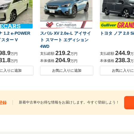
1.2 e-POWER
スバル XV 2.0e-L アイサイ
トヨタ ノア 2.0 S
スター V
ト スマート エディション
4WD
98.9
219.2
244.9
支払総額
支払総額
万円
万円
万
81.8
204.9
238.3
本体価格
本体価格
万円
万円
万
に入りに追加
お気に入りに追加
お気に入りに
登録
新着中古車やお得な情報をお届けします。今すぐ登録しよう！