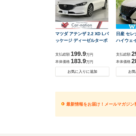
マツダ アテンザ 2.2 XD Lパ
日産 セレナ 
ッケージ ディーゼルターボ
ハイウェイ
199.9
2
支払総額
支払総額
万円
183.9
2
本体価格
本体価格
万円
お気に入りに追加
お気
最新情報をお届け！メールマガジン