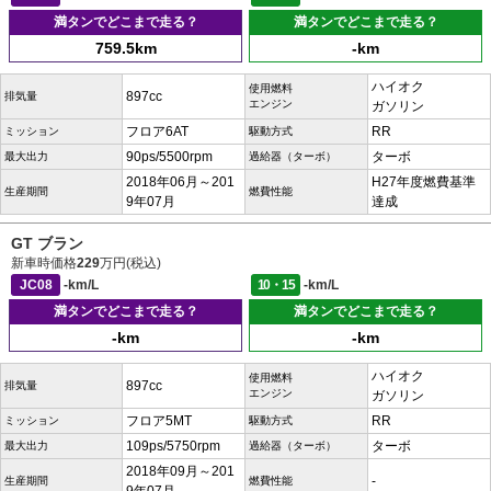
満タンでどこまで走る？
満タンでどこまで走る？
759.5km
-km
ハイオク
使用燃料
897cc
排気量
エンジン
ガソリン
フロア6AT
RR
ミッション
駆動方式
90ps/5500rpm
ターボ
最大出力
過給器（ターボ）
2018年06月～201
H27年度燃費基準
生産期間
燃費性能
9年07月
達成
GT ブラン
新車時価格
229
万円(税込)
JC08
-km/L
10・15
-km/L
満タンでどこまで走る？
満タンでどこまで走る？
-km
-km
ハイオク
使用燃料
897cc
排気量
エンジン
ガソリン
フロア5MT
RR
ミッション
駆動方式
109ps/5750rpm
ターボ
最大出力
過給器（ターボ）
2018年09月～201
-
生産期間
燃費性能