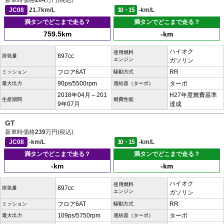
新車時価格
204
万円(税込)
JC08
21.7km/L
10・15
-km/L
満タンでどこまで走る？
満タンでどこまで走る？
759.5km
-km
ハイオク
使用燃料
897cc
排気量
エンジン
ガソリン
フロア6AT
RR
ミッション
駆動方式
90ps/5500rpm
ターボ
最大出力
過給器（ターボ）
2018年04月～201
H27年度燃費基準
生産期間
燃費性能
9年07月
達成
GT
新車時価格
239
万円(税込)
JC08
-km/L
10・15
-km/L
満タンでどこまで走る？
満タンでどこまで走る？
-km
-km
ハイオク
使用燃料
897cc
排気量
エンジン
ガソリン
フロア6AT
RR
ミッション
駆動方式
109ps/5750rpm
ターボ
最大出力
過給器（ターボ）