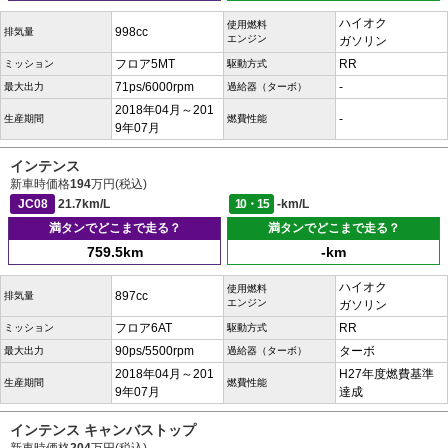
ハイオク
使用燃料
998cc
排気量
エンジン
ガソリン
フロア5MT
RR
ミッション
駆動方式
71ps/6000rpm
-
最大出力
過給器（ターボ）
2018年04月～201
-
生産期間
燃費性能
9年07月
インテンス
新車時価格
194
万円(税込)
JC08
21.7km/L
10・15
-km/L
満タンでどこまで走る？
満タンでどこまで走る？
759.5km
-km
ハイオク
使用燃料
897cc
排気量
エンジン
ガソリン
フロア6AT
RR
ミッション
駆動方式
90ps/5500rpm
ターボ
最大出力
過給器（ターボ）
2018年04月～201
H27年度燃費基準
生産期間
燃費性能
9年07月
達成
インテンス キャンバストップ