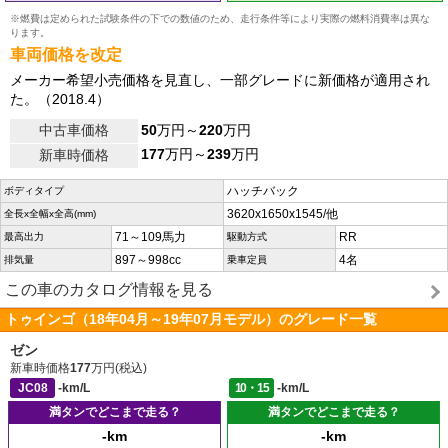
※燃費は定められた試験条件の下での数値のため、走行条件等により実際の燃料消費率は異な
ります。
車両価格を改定
メーカー希望小売価格を見直し、一部グレードに新価格が適用され
た。（2018.4）
中古車価格
50
万円～
220
万円
177
万円～
239
万円
新車時価格
ハッチバック
ボディタイプ
3620x1650x1545/他
全長x全幅x全高(mm)
71～109馬力
RR
最高出力
駆動方式
897～998cc
4名
排気量
乗車定員
この車のカタログ情報を見る
トゥインゴ（18年04月～19年07月モデル）のグレード一覧
ゼン
新車時価格
177
万円(税込)
JC08
-km/L
10・15
-km/L
満タンでどこまで走る？
満タンでどこまで走る？
-km
-km