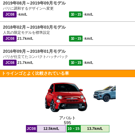
2019年08月～2019年09月モデル
パリに調和するデザインへ変更
JC08
-km/L
10・15
-km/L
2018年02月～2018年03月モデル
人気の限定モデルを標準設定
JC08
21.7km/L
10・15
-km/L
2016年09月～2018年01月モデル
パリが仕立てたコンパクトハッチバック
JC08
21.7km/L
10・15
-km/L
トゥインゴとよく比較されている車
アバルト
595
JC08
12.5km/L
10・15
13.7km/L