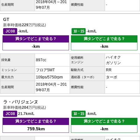
2018年04月～201
-
生産期間
燃費性能
9年07月
GT
新車時価格
229
万円(税込)
JC08
-km/L
10・15
-km/L
満タンでどこまで走る？
満タンでどこまで走る？
-km
-km
ハイオク
使用燃料
897cc
排気量
エンジン
ガソリン
フロア5MT
RR
ミッション
駆動方式
109ps/5750rpm
ターボ
最大出力
過給器（ターボ）
2018年04月～201
-
生産期間
燃費性能
9年07月
ラ・パリジェンヌ
新車時価格
204
万円(税込)
JC08
21.7km/L
10・15
-km/L
満タンでどこまで走る？
満タンでどこまで走る？
759.5km
-km
ハイオク