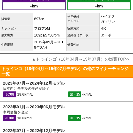
-km
-km
ハイオク
使用燃料
897cc
排気量
エンジン
ガソリン
フロア5MT
RR
ミッション
駆動方式
109ps/5750rpm
ターボ
最大出力
過給器（ターボ）
2019年05月～201
-
生産期間
燃費性能
9年07月
▲トゥインゴ（18年04月～19年07月）の燃費TOPへ
トゥインゴ（18年04月～19年07月モデル）の他のマイナーチェンジ
一覧
2023年07月～2024年12月モデル
日本向けモデルの生産が終了
JC08
18.6km/L
10・15
-km/L
2023年01月～2023年06月モデル
車両価格を改定
JC08
18.6km/L
10・15
-km/L
2022年07月～2022年12月モデル