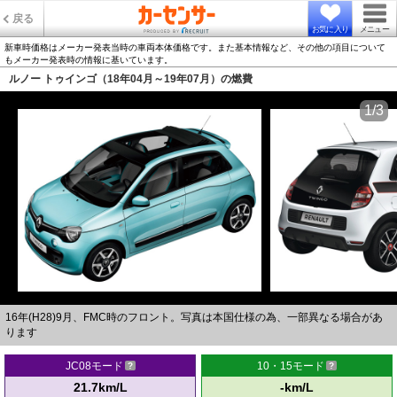
戻る
お気に入り
メニュー
新車時価格はメーカー発表当時の車両本体価格です。また基本情報など、その他の項目について
もメーカー発表時の情報に基いています。
ルノー トゥインゴ（18年04月～19年07月）の燃費
1/3
16年(H28)9月、FMC時のフロント。写真は本国仕様の為、一部異なる場合があ
ります
JC08モード
10・15モード
21.7km/L
-km/L