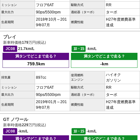
フロア6AT
RR
ミッション
駆動方式
90ps/5500rpm
ターボ
最大出力
過給器（ターボ）
2018年10月～201
H27年度燃費基準
生産期間
燃費性能
9年07月
達成
プレイ
新車時価格
179
万円(税込)
JC08
21.7km/L
10・15
-km/L
満タンでどこまで走る？
満タンでどこまで走る？
759.5km
-km
ハイオク
使用燃料
897cc
排気量
エンジン
ガソリン
フロア6AT
RR
ミッション
駆動方式
90ps/5500rpm
ターボ
最大出力
過給器（ターボ）
2019年01月～201
H27年度燃費基準
生産期間
燃費性能
9年07月
達成
GT ノワール
新車時価格
229
万円(税込)
JC08
-km/L
10・15
-km/L
満タンでどこまで走る？
満タンでどこまで走る？