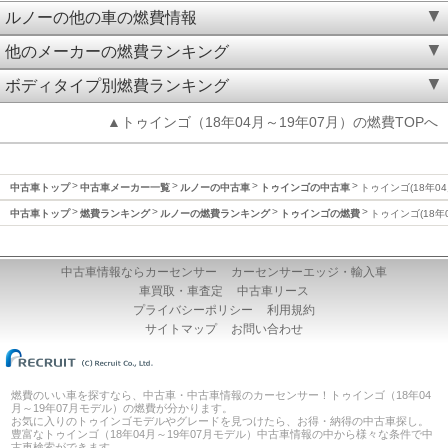
ルノーの他の車の燃費情報
他のメーカーの燃費ランキング
ボディタイプ別燃費ランキング
▲トゥインゴ（18年04月～19年07月）の燃費TOPへ
中古車トップ
中古車メーカー一覧
ルノーの中古車
トゥインゴの中古車
トゥインゴ(18年04
中古車トップ
燃費ランキング
ルノーの燃費ランキング
トゥインゴの燃費
トゥインゴ(18年
中古車情報ならカーセンサー
カーセンサーエッジ・輸入車
車買取・車査定
中古車リース
プライバシーポリシー
利用規約
サイトマップ
お問い合わせ
燃費のいい車を探すなら、中古車・中古車情報のカーセンサー！トゥインゴ（18年04
月～19年07月モデル）の燃費が分かります。
お気に入りのトゥインゴモデルやグレードを見つけたら、お得・納得の中古車探し。
豊富なトゥインゴ（18年04月～19年07月モデル）中古車情報の中から様々な条件で中
古車検索ができます。