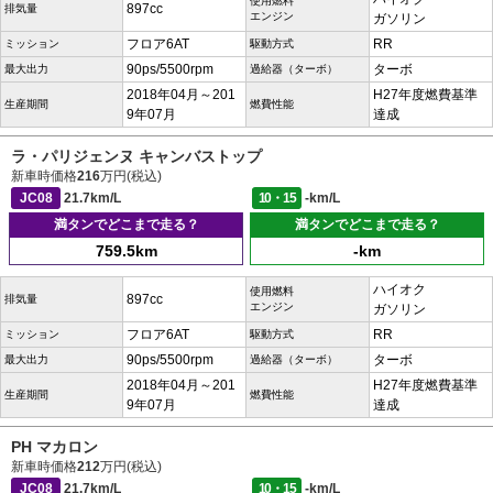
使用燃料
897cc
排気量
エンジン
ガソリン
フロア6AT
RR
ミッション
駆動方式
90ps/5500rpm
ターボ
最大出力
過給器（ターボ）
2018年04月～201
H27年度燃費基準
生産期間
燃費性能
9年07月
達成
ラ・パリジェンヌ キャンバストップ
新車時価格
216
万円(税込)
JC08
21.7km/L
10・15
-km/L
満タンでどこまで走る？
満タンでどこまで走る？
759.5km
-km
ハイオク
使用燃料
897cc
排気量
エンジン
ガソリン
フロア6AT
RR
ミッション
駆動方式
90ps/5500rpm
ターボ
最大出力
過給器（ターボ）
2018年04月～201
H27年度燃費基準
生産期間
燃費性能
9年07月
達成
PH マカロン
新車時価格
212
万円(税込)
JC08
21.7km/L
10・15
-km/L