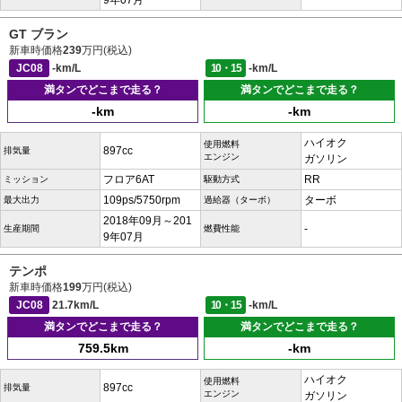
9年07月
GT ブラン
新車時価格
239
万円(税込)
JC08
-km/L
10・15
-km/L
満タンでどこまで走る？
満タンでどこまで走る？
-km
-km
ハイオク
使用燃料
897cc
排気量
エンジン
ガソリン
フロア6AT
RR
ミッション
駆動方式
109ps/5750rpm
ターボ
最大出力
過給器（ターボ）
2018年09月～201
-
生産期間
燃費性能
9年07月
テンポ
新車時価格
199
万円(税込)
JC08
21.7km/L
10・15
-km/L
満タンでどこまで走る？
満タンでどこまで走る？
759.5km
-km
ハイオク
使用燃料
897cc
排気量
エンジン
ガソリン