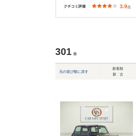
3.9
クチコミ評価
点
301
台
新着順
元の並び順に戻す
新
古