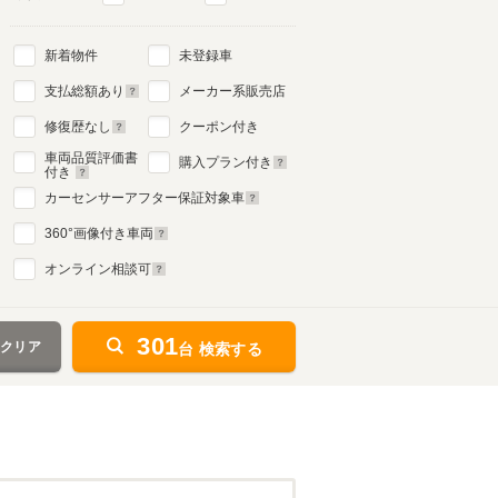
新着物件
未登録車
支払総額あり
メーカー系販売店
修復歴なし
クーポン付き
車両品質評価書
購入プラン付き
付き
カーセンサーアフター保証対象車
360
°画像付き車両
オンライン相談可
301
をクリア
台 検索する