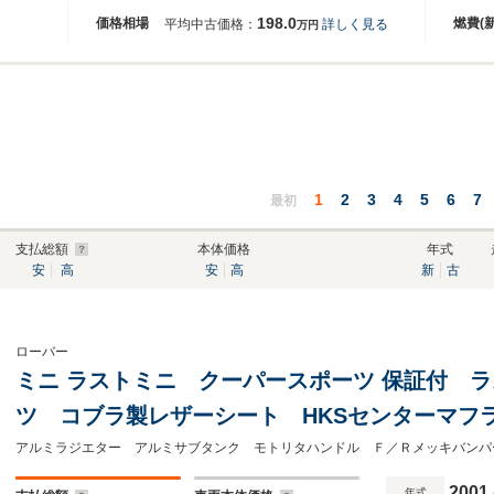
198.0
価格相場
燃費(
平均中古価格：
詳しく見る
万円
1
2
3
4
5
6
7
最初
支払総額
本体価格
年式
安
高
安
高
新
古
ローバー
ミニ ラストミニ クーパースポーツ 保証付 
ツ コブラ製レザーシート HKSセンターマフ
ー カヤバショック HKSエアクリーナー カ
ヤマ13インチアルミホイール
2001
年式