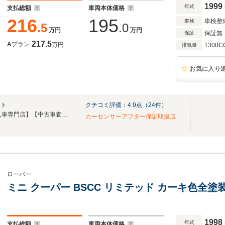
1999
年式
支払総額
車両本体価格
216
195
車検整
車検
.5
.0
万円
万円
保証無
保証
217.5
A
プラン
万円
1300C
排気量
お気に入り
ート
クチコミ評価：
4.9
点（
24
件）
【創業20年信頼と実績】【輸入車専門店】【中古車査定協会員】
カーセンサーアフター保証取扱店
ローバー
ミニ クーパー BSCC リミテッド カーキ色全
1998
年式
支払総額
車両本体価格