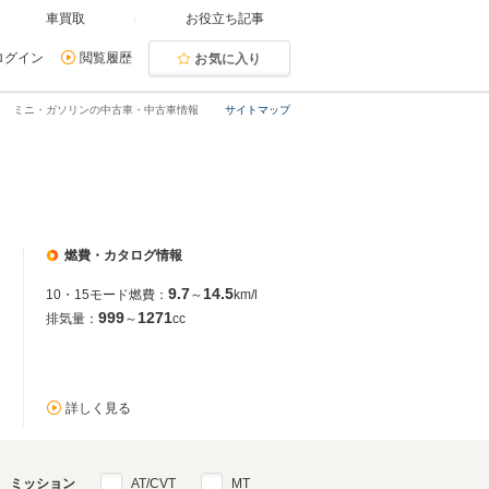
車買取
お役立ち記事
ログイン
閲覧履歴
お気に入り
ミニ・ガソリンの中古車・中古車情報
サイトマップ
燃費・カタログ情報
9.7
14.5
10・15モード燃費：
～
km/l
999
1271
排気量：
～
cc
詳しく見る
ミッション
AT/CVT
MT