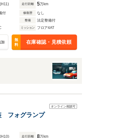
5
(H11)
万km
走行距離
備付
なし
修復歴
法定整備付
整備
C
フロア4AT
ミッション
無
在庫確認・見積依頼
追加
料
オンライン相談可
塗装 フォグランプ
8
(H10)
万km
走行距離