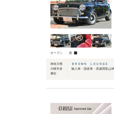
オープン
黒
神奈川県
ＢＲＯＷＮ ＬＯＵＮＧＥ
川崎市多
摩区