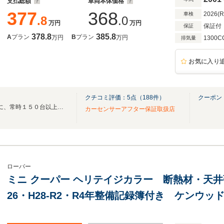
支払総額
車両本体価格
377
368
2026(
車検
.8
.0
万円
万円
保証付
保証
378.8
385.8
A
プラン
B
プラン
万円
万円
1300C
排気量
お気に入り
クチコミ評価：
5
点（
188
件）
クーポン
創業21年1800坪の広大な敷地に、常時１５０台以上の在庫車！高品質な車両のみ販売！
カーセンサーアフター保証取扱店
ローバー
ミニ クーパー ヘリテイジカラー 断熱材・天井張り
26・H28-R2・R4年整備記録簿付き ケンウ
ETC 新品リアエンブレム