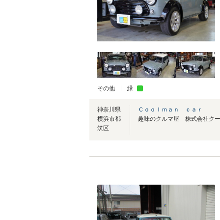
その他
緑
神奈川県
Ｃｏｏｌｍａｎ ｃａｒ
横浜市都
筑区