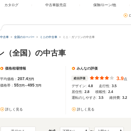
カタログ
中古車販売店
保険/ローン/他
中古車
全国のローバー
ミニの中古車
ミニ・ガソリンの中古車
リン（全国）の中古車
価格相場情報
みんなの評価
3.9
207.4
総合評価
平均価格：
点
万円
55
495
価格帯：
万円～
万円
デザイン:
4.8
走行性:
3.5
居住性:
2.8
積載性:
2.4
運転のしやすさ:
3.5
維持費:
3.2
詳しく見る
詳しく見る