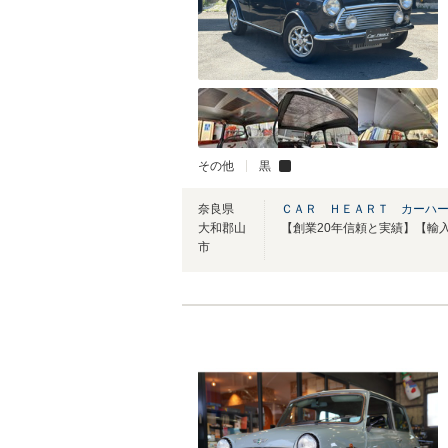
その他
黒
奈良県
ＣＡＲ ＨＥＡＲＴ カーハ
大和郡山
市