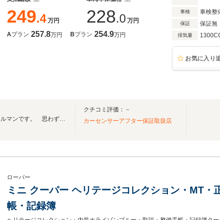
249
228
車検整
車検
.4
.0
万円
万円
保証無
保証
257.8
254.9
A
プラン
B
プラン
万円
万円
1300C
排気量
お気に入り
クチコミ評価：－
趣味のクルマ屋 株式会社クールマンです。 思わず笑顔になるクルマをご案内します。
カーセンサーアフター保証取扱店
ローバー
ミニ クーパー ヘリテージコレクション・MT
帳・記録簿