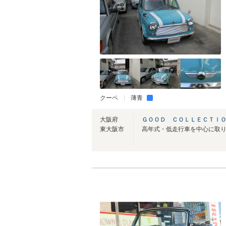
クーペ
薄青
大阪府
ＧＯＯＤ ＣＯＬＬＥＣＴＩ
東大阪市
高年式・低走行車を中心に取