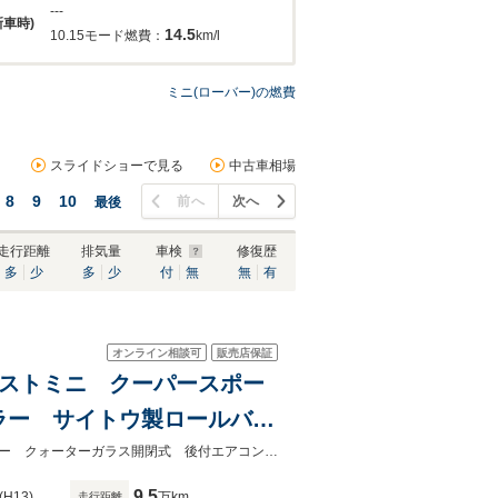
---
新車時)
14.5
10.15モード燃費：
km/l
ミニ(ローバー)の燃費
スライドショーで見る
中古車相場
8
9
10
前へ
次へ
最後
走行距離
排気量
車検
修復歴
多
少
多
少
付
無
無
有
オンライン相談可
販売店保証
ラストミニ クーパースポー
ラー サイトウ製ロールバ
ーボンボンネット ミニマル
アルミラジエター アルミサブタンク モトリタハンドル Ｆ／Ｒメッキバンパー クォーターガラス開閉式 後付エアコン ＥＴＣ ジョンローズサイドスカート ボンネット放熱仕様
9.5
(H13)
万km
走行距離