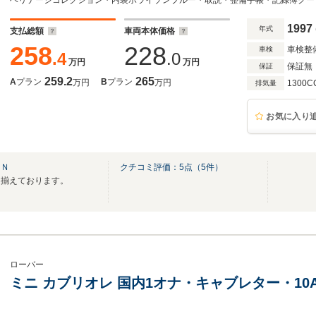
ヘリテージコレクション・内装ホライゾンブルー・取説・整備手帳・記録簿クーラ
1997
年式
支払総額
車両本体価格
258
228
車検整
車検
.4
.0
万円
万円
保証無
保証
259.2
265
A
プラン
B
プラン
万円
万円
1300C
排気量
お気に入り
ＯＮ
クチコミ評価：
5
点（
5
件）
り揃えております。
ローバー
ミニ カブリオレ 国内1オナ・キャブレター・10A