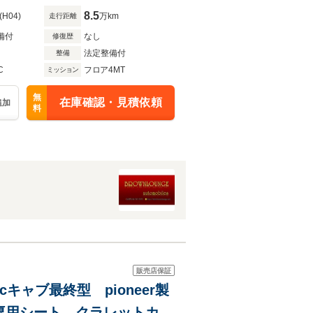
8.5
(H04)
万km
走行距離
備付
なし
修復歴
法定整備付
整備
C
フロア4MT
ミッション
無
在庫確認・見積依頼
追加
料
販売店保証
cキャブ最終型 pioneer製
専用シート クラレットカッ