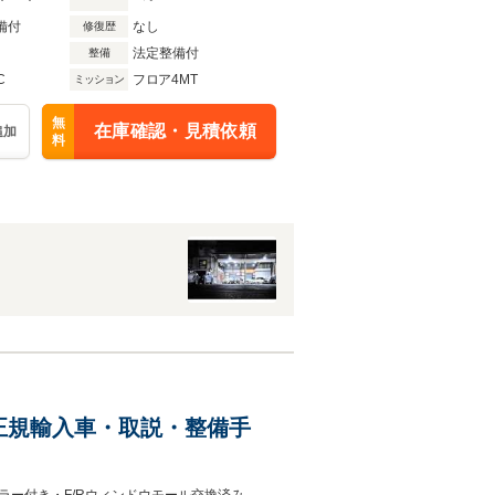
備付
なし
修復歴
法定整備付
整備
C
フロア4MT
ミッション
無
在庫確認・見積依頼
追加
料
・正規輸入車・取説・整備手