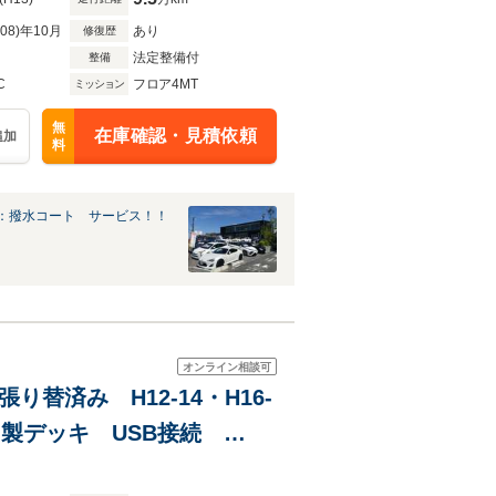
R08)年10月
あり
修復歴
法定整備付
整備
C
フロア4MT
ミッション
無
在庫確認・見積依頼
追加
料
：撥水コート サービス！！
オンライン相談可
替済み H12-14・H16-
ッド製デッキ USB接続