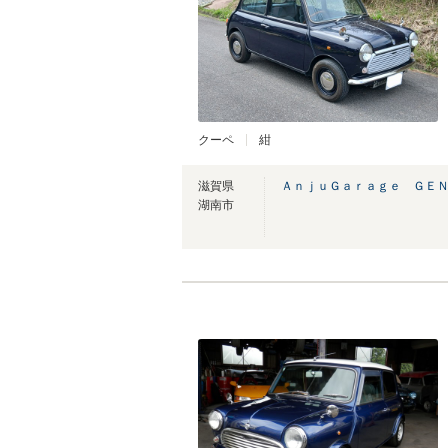
クーペ
紺
滋賀県
ＡｎｊｕＧａｒａｇｅ ＧＥ
湖南市