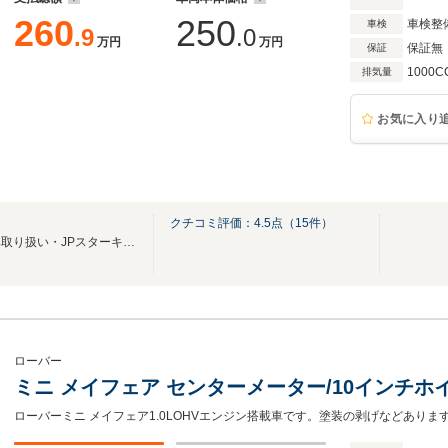
260
250
車検整
車検
.9
.0
万円
万円
保証無
保証
1000C
排気量
お気に入り
クチコミ評価：
4.5
点（
15
件）
全メーカー新車・中古車・旧車取り扱い・JPスターキャンピング正規代理店。
ローバー
ミニ メイフェア センターメーター/10インチホイ