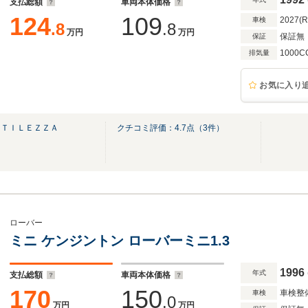
支払総額
車両本体価格
124
109
2027(
車検
.8
.8
万円
万円
保証無
保証
1000C
排気量
お気に入り
ＮＴＩＬＥＺＺＡ
クチコミ評価：
4.7
点（
3
件）
ローバー
ミニ ケンジントン ローバーミニ1.3
1996
年式
支払総額
車両本体価格
170
150
車検整
車検
.0
万円
万円