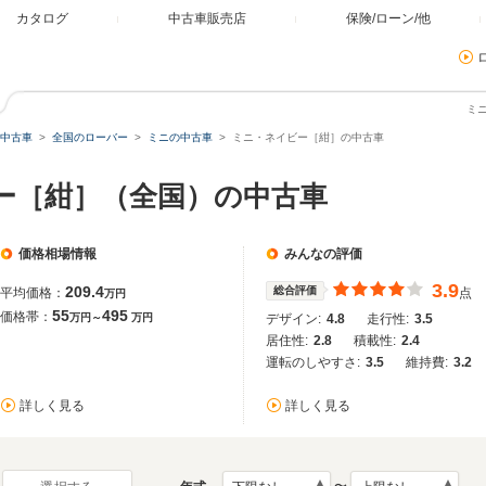
カタログ
中古車販売店
保険/ローン/他
ミ
中古車
全国のローバー
ミニの中古車
ミニ・ネイビー［紺］の中古車
ビー［紺］（全国）の中古車
価格相場情報
みんなの評価
3.9
209.4
総合評価
平均価格：
点
万円
55
495
価格帯：
万円～
万円
デザイン:
4.8
走行性:
3.5
居住性:
2.8
積載性:
2.4
運転のしやすさ:
3.5
維持費:
3.2
詳しく見る
詳しく見る