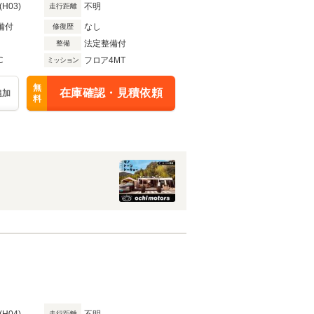
(H03)
不明
走行距離
備付
なし
修復歴
法定整備付
整備
C
フロア4MT
ミッション
無
在庫確認・見積依頼
追加
料
走行距離