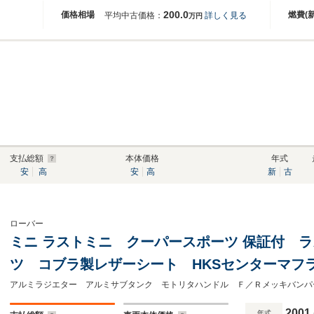
200.0
価格相場
燃費(
平均中古価格：
詳しく見る
万円
支払総額
本体価格
年式
安
高
安
高
新
古
ローバー
ミニ ラストミニ クーパースポーツ 保証付 
ツ コブラ製レザーシート HKSセンターマフ
ー カヤバショック HKSエアクリーナー カ
ヤマ13インチアルミホイール
2001
年式