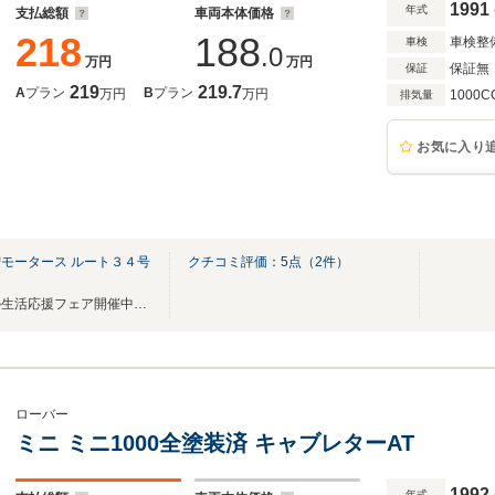
1991
年式
支払総額
車両本体価格
218
188
車検整
車検
.0
万円
万円
保証無
保証
219
219.7
A
プラン
B
プラン
万円
万円
1000C
排気量
お気に入り
モータース ルート３４号
クチコミ評価：
5
点（
2
件）
梅雨！！物価高の中みなさまの生活応援フェア開催中！！
ローバー
ミニ ミニ1000全塗装済 キャブレターAT
1992
年式