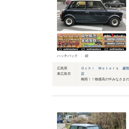
ハッチバック
紺
広島県
Ｏｃｈｉ Ｍｏｔｏｒｓ 越智
東広島市
店