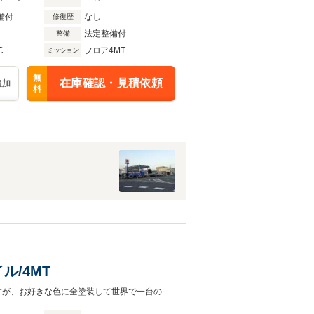
備付
なし
修復歴
法定整備付
整備
C
フロア4MT
ミッション
無
在庫確認・見積依頼
追加
料
ル/4MT
ローバーミニ メイフェア1.0LOHVエンジン搭載車です。塗装の剥げなどありますが、お好きな色に全塗装して世界で一台の自分好みのミニに育てていただきたいです。