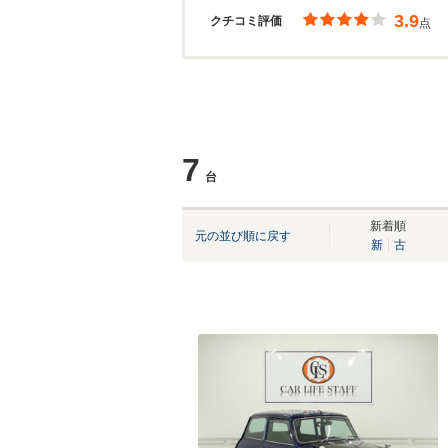
3.9
クチコミ評価
点
7
台
新着順
元の並び順に戻す
新
古