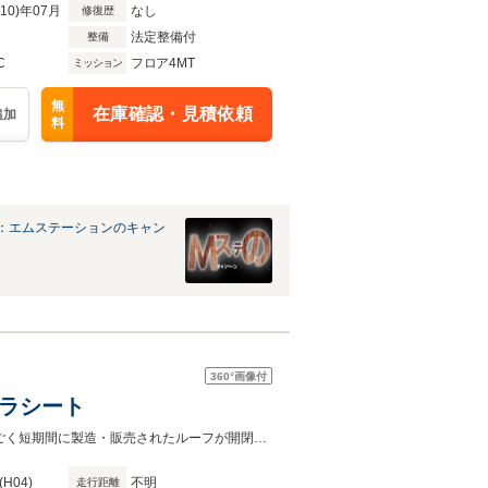
R10)年07月
なし
修復歴
法定整備付
整備
C
フロア4MT
ミッション
無
在庫確認・見積依頼
追加
料
：エムステーションのキャン
360°
画像付
ブラシート
大人4人とその手荷物が運べて、経済な最小サイズの乗用車キャンバストップはごく短期間に製造・販売されたルーフが開閉できるモデルで太陽光を感じられる車です。
(H04)
不明
走行距離