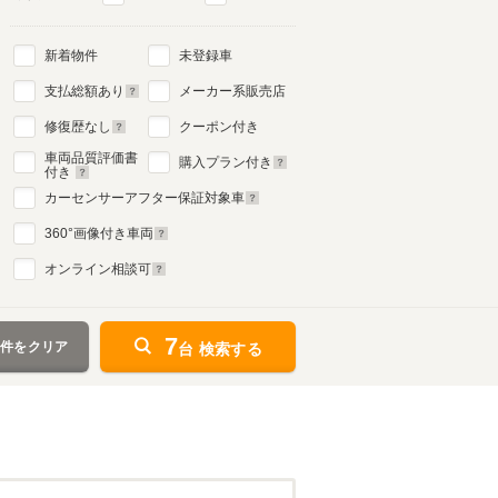
新着物件
未登録車
支払総額あり
メーカー系販売店
修復歴なし
クーポン付き
車両品質評価書
購入プラン付き
付き
カーセンサーアフター保証対象車
360
°画像付き車両
オンライン相談可
7
条件をクリア
台 検索する