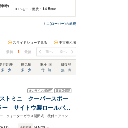
---
新車時)
14.5
10.15モード燃費：
km/l
ミニ(ローバー)の燃費
スライドショーで見る
中古車相場
1
前へ
次へ
最初
最後
走行距離
排気量
車検
修復歴
多
少
多
少
付
無
無
有
オンライン相談可
販売店保証
ラストミニ クーパースポー
ラー サイトウ製ロールバ
ーボンボンネット ミニマル
アルミラジエター アルミサブタンク モトリタハンドル Ｆ／Ｒメッキバンパー クォーターガラス開閉式 後付エアコン ＥＴＣ ジョンローズサイドスカート ボンネット放熱仕様
9.5
(H13)
万km
走行距離