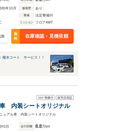
R08)年10月
あり
修復歴
法定整備付
整備
C
フロア4MT
ミッション
無
在庫確認・見積依頼
追加
料
：撥水コート サービス！！
360°
画像付
販売店保証
ル車 内装シートオリジナル
ニュアル車 内装シートオリジナル
8.8
(H10)
万km
走行距離