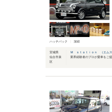
ハッチバック
深紺
宮城県
Ｍ ｓｔａｔｉｏｎ （エム
仙台市泉
区