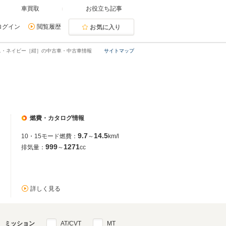
車買取
お役立ち記事
ログイン
閲覧履歴
お気に入り
ニ・ネイビー［紺］の中古車・中古車情報
サイトマップ
燃費・カタログ情報
9.7
14.5
10・15モード燃費：
～
km/l
999
1271
排気量：
～
cc
詳しく見る
ミッション
AT/CVT
MT