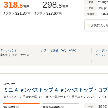
318
298
2028(
車検
.8
.8
万円
万円
保証付
保証
321.3
327.6
A
プラン
B
プラン
万円
万円
1300C
排気量
お気に入り
ステーション）
クチコミ評価：
5
点（
20
件）
クーポン
業界経験者のプロが愛車をご提案いたします。女性スタッフも多数在籍しております。
ペーン♪
ローバー
ミニ キャンバストップ キャンパストップ・コ
1992
年式
支払総額
車両本体価格