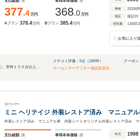
支払総額
車両本体価格
377
368
2026(
車検
.4
.0
万円
万円
保証付
保証
378.4
385.4
A
プラン
B
プラン
万円
万円
1300C
排気量
お気に入り
クチコミ評価：
5
点（
189
件）
クーポン
創業21年1800坪の広大な敷地に、常時１５０台以上の在庫車！高品質な車両のみ販売！
カーセンサーアフター保証取扱店
ローバー
ミニ ヘリテイジ 外装レストア済み マニュア
外装レストア済み マニュアル車 内装シートオリジナル外装レストア済み マ
1998
年式
支払総額
車両本体価格