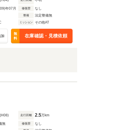
(H04)
不明
R09)年07月
なし
修復歴
法定整備無
整備
C
その他AT
ミッション
無
在庫確認・見積依頼
追加
料
2.5
(H08)
万km
走行距離
備無
なし
修復歴