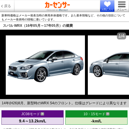
戻る
お気に入り
メニュー
新車時価格はメーカー発表当時の車両本体価格です。また基本情報など、その他の項目について
もメーカー発表時の情報に基いています。
スバル WRX（16年05月～17年05月）の燃費
1/4
14年(H26)8月、新型時のWRX S4のフロント。仕様はグレードにより異なります
JC08モード
10・15モード
9.4～13.2km/L
-km/L