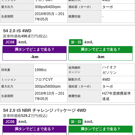
フロア6MT
4WD
308ps/6400rpm
ターボ
最大出力
過給器（ターボ）
2016年05月～201
-
生産期間
燃費性能
7年05月
S4 2.0 tS 4WD
新車時価格
496.8
万円(税込)
JC08
-km/L
10・15
-km/L
満タンでどこまで走る？
満タンでどこまで走る？
-km
-km
ハイオク
使用燃料
1998cc
排気量
エンジン
ガソリン
フロアCVT
4WD
ミッション
駆動方式
300ps/5600rpm
ターボ
最大出力
過給器（ターボ）
2016年10月～201
H27年度燃費基準
生産期間
燃費性能
7年05月
達成
S4 2.0 tS NBR チャレンジ パッケージ 4WD
新車時価格
529.2
万円(税込)
JC08
-km/L
10・15
-km/L
満タンでどこまで走る？
満タンでどこまで走る？