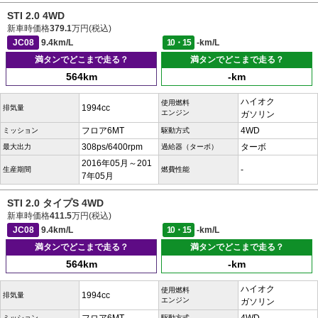
STI 2.0 4WD
新車時価格
379.1
万円(税込)
JC08
9.4km/L
10・15
-km/L
満タンでどこまで走る？
満タンでどこまで走る？
564km
-km
ハイオク
使用燃料
1994cc
排気量
エンジン
ガソリン
フロア6MT
4WD
ミッション
駆動方式
308ps/6400rpm
ターボ
最大出力
過給器（ターボ）
2016年05月～201
-
生産期間
燃費性能
7年05月
STI 2.0 タイプS 4WD
新車時価格
411.5
万円(税込)
JC08
9.4km/L
10・15
-km/L
満タンでどこまで走る？
満タンでどこまで走る？
564km
-km
ハイオク
使用燃料
1994cc
排気量
エンジン
ガソリン
ミッション
駆動方式