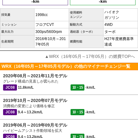
-km
-km
ハイオク
使用燃料
1998cc
排気量
エンジン
ガソリン
フロアCVT
4WD
ミッション
駆動方式
300ps/5600rpm
ターボ
最大出力
過給器（ターボ）
2016年10月～201
H27年度燃費基準
生産期間
燃費性能
7年05月
達成
▲WRX（16年05月～17年05月）の燃費TOPへ
WRX（16年05月～17年05月モデル）の他のマイナーチェンジ一覧
2020年08月～2021年11月モデル
グレード構成の見直しが図られた
JC08
11.8km/L
10・15
-km/L
2019年10月～2020年07月モデル
消費税の変更により価格を修正
JC08
9.4～13.2km/L
10・15
-km/L
2019年06月～2019年09月モデル
ハイビームアシスト作動領域を拡大
JC08
9.4～13.2km/L
10・15
-km/L