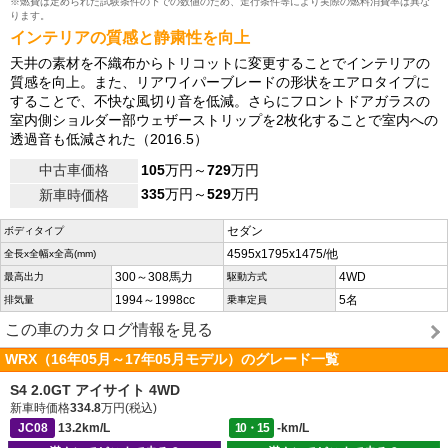
※燃費は定められた試験条件の下での数値のため、走行条件等により実際の燃料消費率は異な
ります。
インテリアの質感と静粛性を向上
天井の素材を不織布からトリコットに変更することでインテリアの
質感を向上。また、リアワイパーブレードの形状をエアロタイプに
することで、不快な風切り音を低減。さらにフロントドアガラスの
室内側ショルダー部ウェザーストリップを2枚化することで室内への
透過音も低減された（2016.5）
中古車価格
105
万円～
729
万円
335
万円～
529
万円
新車時価格
セダン
ボディタイプ
4595x1795x1475/他
全長x全幅x全高(mm)
300～308馬力
4WD
最高出力
駆動方式
1994～1998cc
5名
排気量
乗車定員
この車のカタログ情報を見る
WRX（16年05月～17年05月モデル）のグレード一覧
S4 2.0GT アイサイト 4WD
新車時価格
334.8
万円(税込)
JC08
13.2km/L
10・15
-km/L