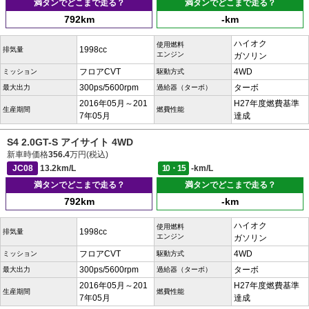
満タンでどこまで走る？
満タンでどこまで走る？
792km
-km
ハイオク
使用燃料
1998cc
排気量
エンジン
ガソリン
フロアCVT
4WD
ミッション
駆動方式
300ps/5600rpm
ターボ
最大出力
過給器（ターボ）
2016年05月～201
H27年度燃費基準
生産期間
燃費性能
7年05月
達成
S4 2.0GT-S アイサイト 4WD
新車時価格
356.4
万円(税込)
JC08
13.2km/L
10・15
-km/L
満タンでどこまで走る？
満タンでどこまで走る？
792km
-km
ハイオク
使用燃料
1998cc
排気量
エンジン
ガソリン
フロアCVT
4WD
ミッション
駆動方式
300ps/5600rpm
ターボ
最大出力
過給器（ターボ）
2016年05月～201
H27年度燃費基準
生産期間
燃費性能
7年05月
達成