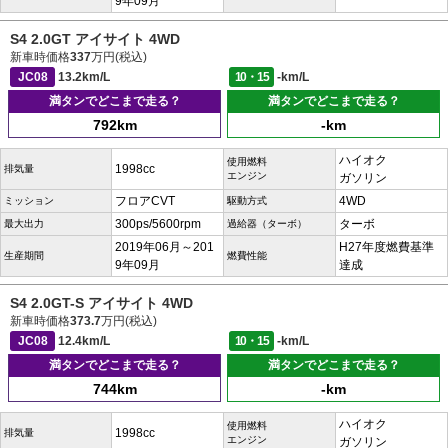
9年09月
S4 2.0GT アイサイト 4WD
新車時価格
337
万円(税込)
JC08
13.2km/L
10・15
-km/L
満タンでどこまで走る？
満タンでどこまで走る？
792km
-km
ハイオク
使用燃料
1998cc
排気量
エンジン
ガソリン
フロアCVT
4WD
ミッション
駆動方式
300ps/5600rpm
ターボ
最大出力
過給器（ターボ）
2019年06月～201
H27年度燃費基準
生産期間
燃費性能
9年09月
達成
S4 2.0GT-S アイサイト 4WD
新車時価格
373.7
万円(税込)
JC08
12.4km/L
10・15
-km/L
満タンでどこまで走る？
満タンでどこまで走る？
744km
-km
ハイオク
使用燃料
1998cc
排気量
エンジン
ガソリン