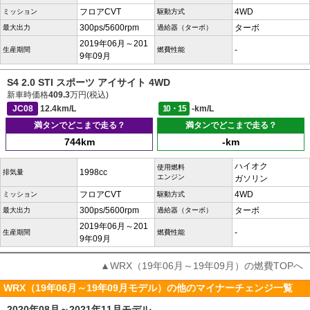
フロアCVT
4WD
ミッション
駆動方式
300ps/5600rpm
ターボ
最大出力
過給器（ターボ）
2019年06月～201
-
生産期間
燃費性能
9年09月
S4 2.0 STI スポーツ アイサイト 4WD
新車時価格
409.3
万円(税込)
JC08
12.4km/L
10・15
-km/L
満タンでどこまで走る？
満タンでどこまで走る？
744km
-km
ハイオク
使用燃料
1998cc
排気量
エンジン
ガソリン
フロアCVT
4WD
ミッション
駆動方式
300ps/5600rpm
ターボ
最大出力
過給器（ターボ）
2019年06月～201
-
生産期間
燃費性能
9年09月
▲WRX（19年06月～19年09月）の燃費TOPへ
WRX（19年06月～19年09月モデル）の他のマイナーチェンジ一覧
2020年08月～2021年11月モデル