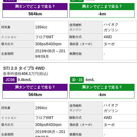
満タンでどこまで走る？
満タンでどこまで走る？
564km
-km
ハイオク
使用燃料
1994cc
排気量
エンジン
ガソリン
フロア6MT
4WD
ミッション
駆動方式
308ps/6400rpm
ターボ
最大出力
過給器（ターボ）
2019年06月～201
-
生産期間
燃費性能
9年09月
STI 2.0 タイプS 4WD
新車時価格
406.1
万円(税込)
JC08
9.4km/L
10・15
-km/L
満タンでどこまで走る？
満タンでどこまで走る？
564km
-km
ハイオク
使用燃料
1994cc
排気量
エンジン
ガソリン
フロア6MT
4WD
ミッション
駆動方式
308ps/6400rpm
ターボ
最大出力
過給器（ターボ）
2019年06月～201
-
生産期間
燃費性能