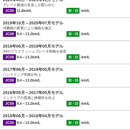
グレード構成の見直しが図られた
JC08
11.8km/L
10・15
-km/L
2019年10月～2020年07月モデル
消費税の変更により価格を修正
JC08
9.4～13.2km/L
10・15
-km/L
2018年06月～2019年05月モデル
S4のプリクラッシュブレーキ制御を改良
JC08
9.4～13.2km/L
10・15
-km/L
2017年06月～2018年05月モデル
ハンドリング性能が向上
JC08
9.4～13.2km/L
10・15
-km/L
2016年05月～2017年05月モデル
インテリアの質感と静粛性を向上
JC08
9.4～13.2km/L
10・15
-km/L
2015年06月～2016年04月モデル
JC08
9.4～13.2km/L
10・15
-km/L