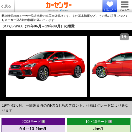
戻る
お気に入り
メニュー
新車時価格はメーカー発表当時の車両本体価格です。また基本情報など、その他の項目について
もメーカー発表時の情報に基いています。
スバル WRX（19年06月～19年09月）の燃費
1/6
19年(R1)6月、一部改良時のWRX STI系のフロント。仕様はグレードにより異な
ります
JC08モード
10・15モード
9.4～13.2km/L
-km/L