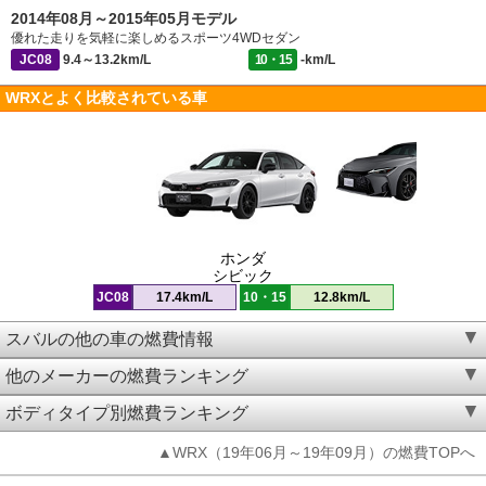
2014年08月～2015年05月モデル
優れた走りを気軽に楽しめるスポーツ4WDセダン
JC08
9.4～13.2km/L
10・15
-km/L
WRXとよく比較されている車
ホンダ
シビック
JC08
17.4km/L
10・15
12.8km/L
スバルの他の車の燃費情報
他のメーカーの燃費ランキング
ボディタイプ別燃費ランキング
▲WRX（19年06月～19年09月）の燃費TOPへ