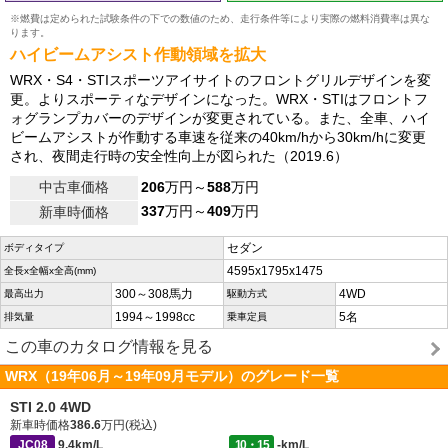
※燃費は定められた試験条件の下での数値のため、走行条件等により実際の燃料消費率は異な
ります。
ハイビームアシスト作動領域を拡大
WRX・S4・STIスポーツアイサイトのフロントグリルデザインを変
更。よりスポーティなデザインになった。WRX・STIはフロントフ
ォグランプカバーのデザインが変更されている。また、全車、ハイ
ビームアシストが作動する車速を従来の40km/hから30km/hに変更
され、夜間走行時の安全性向上が図られた（2019.6）
中古車価格
206
万円～
588
万円
337
万円～
409
万円
新車時価格
セダン
ボディタイプ
4595x1795x1475
全長x全幅x全高(mm)
300～308馬力
4WD
最高出力
駆動方式
1994～1998cc
5名
排気量
乗車定員
この車のカタログ情報を見る
WRX（19年06月～19年09月モデル）のグレード一覧
STI 2.0 4WD
新車時価格
386.6
万円(税込)
JC08
9.4km/L
10・15
-km/L