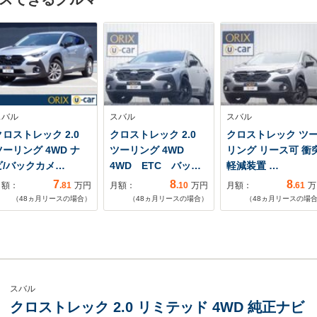
スバル
スバル
スバル
クロストレック 2.0
クロストレック 2.0
クロストレック ツ
ツーリング 4WD ナ
ツーリング 4WD
リング リース可 衝
ビ/バックカメ…
4WD ETC バッ…
軽減装置 …
7
8
8
月額：
.81
万円
月額：
.10
万円
月額：
.61
万
（
48
ヵ月リースの場合）
（
48
ヵ月リースの場合）
（
48
ヵ月リースの場
スバル
クロストレック 2.0 リミテッド 4WD 純正