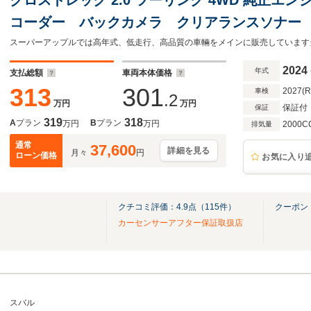
コーダー バックカメラ クリアランスソナー
ル レーンアシスト パワーシート 衝突被害軽
ドランプ
2024
年式
支払総額
車両本体価格
313
301
2027(
車検
.2
万円
万円
保証付
保証
319
318
A
プラン
B
プラン
万円
万円
2000C
排気量
通常
37,600
詳細を見る
月々
円
ローン価格
お気に入り
クチコミ評価：
4.9
点（
115
件）
クーポン
カーセンサーアフター保証取扱店
スバル