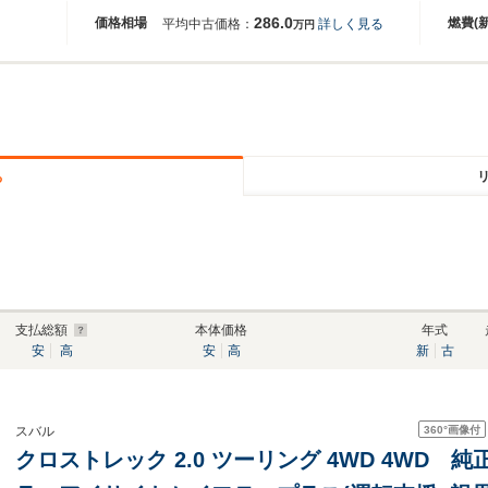
286.0
価格相場
燃費(
平均中古価格：
詳しく見る
万円
る
支払総額
本体価格
年式
安
高
安
高
新
古
360°
画像付
スバル
クロストレック 2.0 ツーリング 4WD 4WD 