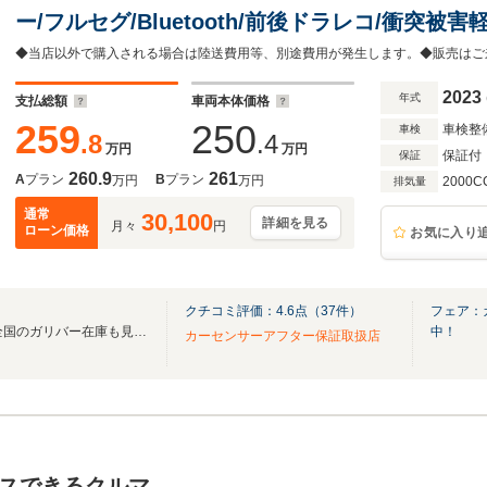
ー/フルセグ/Bluetooth/前後ドラレコ/衝突
シスト/レーダークルーズコントロール/LEDヘッ
ト(前席) /シートヒーター
2023
年式
支払総額
車両本体価格
259
250
車検整
車検
.8
.4
万円
万円
保証付
保証
260.9
261
A
プラン
B
プラン
万円
万円
2000C
排気量
通常
30,100
詳細を見る
月々
円
ローン価格
お気に入り
クチコミ評価：
4.6
点（
37
件）
フェア：
無料電話は24時間ご案内！！全国のガリバー在庫も見たい方は一括照会が可能です！
中！
カーセンサーアフター保証取扱店
スできるクルマ