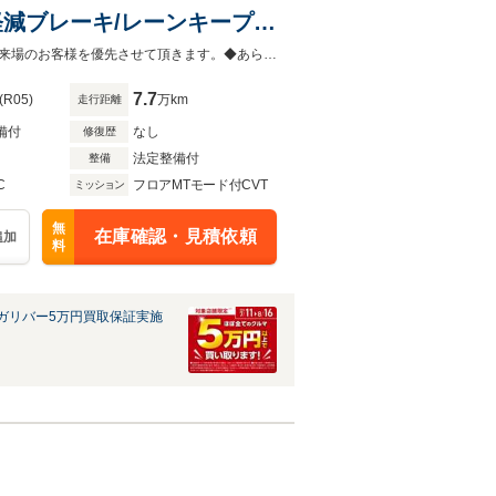
被害軽減ブレーキ/レーンキープア
ド/フォグランプ/パワーシー
◆当店以外で購入される場合は陸送費用等、別途費用が発生します。◆販売はご来場のお客様を優先させて頂きます。◆あらかじめご確認下さい※販売は一般のお客様に限ります。
7.7
(R05)
万km
走行距離
備付
なし
修復歴
法定整備付
整備
C
フロアMTモード付CVT
ミッション
無
在庫確認・見積依頼
追加
料
ガリバー5万円買取保証実施