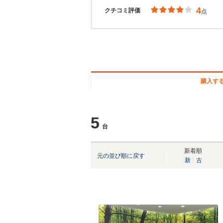
4
クチコミ評価
点
購入す
5
台
新着順
元の並び順に戻す
新
古