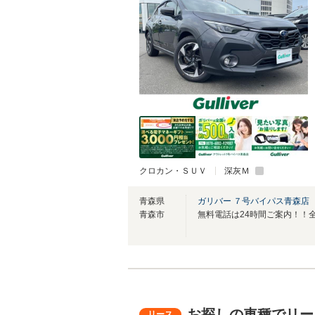
クロカン・ＳＵＶ
深灰Ｍ
青森県
ガリバー ７号バイパス青森店
青森市
お探しの車種でリー