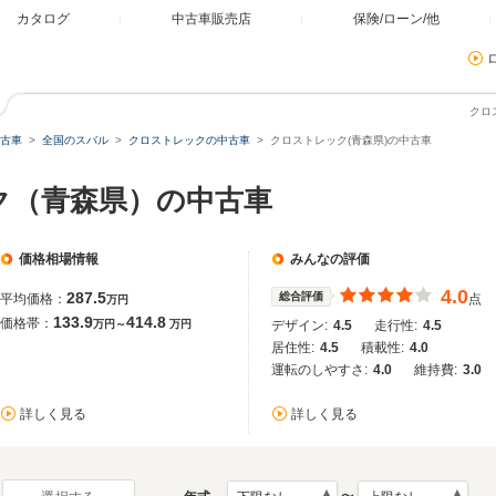
カタログ
中古車販売店
保険/ローン/他
クロ
古車
全国のスバル
クロストレックの中古車
クロストレック(青森県)の中古車
ク（青森県）の中古車
価格相場情報
みんなの評価
4.0
287.5
総合評価
平均価格：
点
万円
133.9
414.8
価格帯：
万円～
万円
デザイン:
4.5
走行性:
4.5
居住性:
4.5
積載性:
4.0
運転のしやすさ:
4.0
維持費:
3.0
詳しく見る
詳しく見る