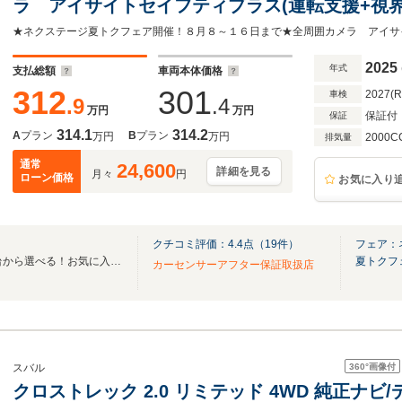
ラ アイサイトセイフティプラス(運転支援+視
ター シートヒーター ETC LEDヘッド スマート
生 禁煙車
2025
年式
支払総額
車両本体価格
312
301
2027(
車検
.9
.4
万円
万円
保証付
保証
314.1
314.2
A
プラン
B
プラン
万円
万円
2000C
排気量
通常
24,600
詳細を見る
月々
円
ローン価格
お気に入り
クチコミ評価：
4.4
点（
19
件）
フェア：
全国のグループ総在庫30,000台から選べる！お気に入りの愛車がきっと見つかります！
夏トクフ
カーセンサーアフター保証取扱店
360°
画像付
スバル
クロストレック 2.0 リミテッド 4WD 純正ナ