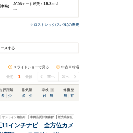
19.3
JC08モード燃費：
km/l
新車時)
---
クロストレック(スバル)の燃費
リースする
スライドショーで見る
中古車相場
1
前へ
次へ
最初
最後
走行距離
排気量
車検
修復歴
多
少
多
少
付
無
無
有
オンライン相談可
車両品質評価書付
販売店保証
純正11インチナビ 全方位カメ