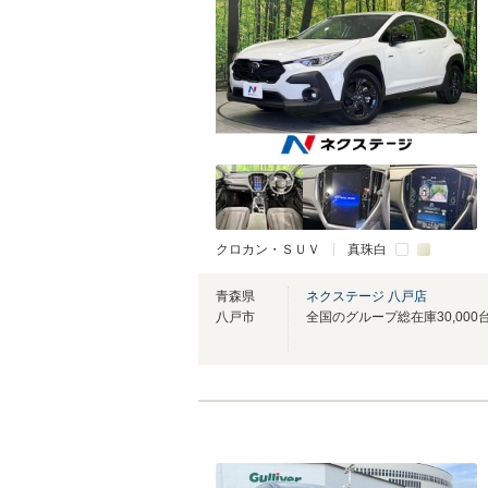
クロカン・ＳＵＶ
真珠白
青森県
ネクステージ 八戸店
八戸市