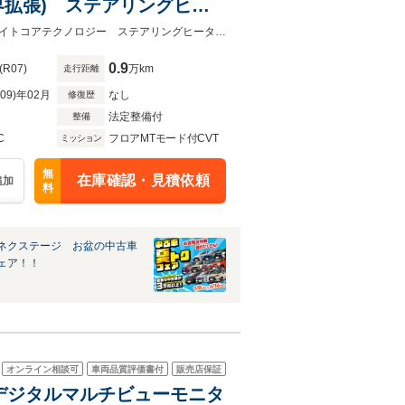
界拡張) ステアリングヒー
キー Bluetooth再
★ネクステージ夏トクフェア開催！８月８～１６日まで★全周囲カメラ アイサイトコアテクノロジー ステアリングヒーター バックカメラ レーダークルーズ
0.9
(R07)
万km
走行距離
R09)年02月
なし
修復歴
法定整備付
整備
C
フロアMTモード付CVT
ミッション
無
在庫確認・見積依頼
追加
料
ネクステージ お盆の中古車
ェア！！
オンライン相談可
車両品質評価書付
販売店保証
ビ/デジタルマルチビューモニタ