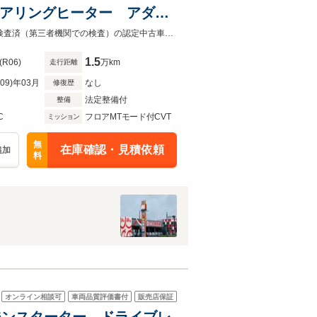
テアリングヒーター アダプ
LEDヘッドライト アイサ
スーパーアップル青森店、スーパーアップル弘前店を展開！当店は、全車両AIS検査済（第三者機関での検査）の認定中古車となっております。
1.5
(R06)
万km
走行距離
R09)年03月
なし
修復歴
法定整備付
整備
C
フロアMTモード付CVT
ミッション
無
在庫確認・見積依頼
追加
料
オンライン相談可
車両品質評価書付
販売店保証
ンジンスターター ドライブレ