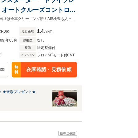
 オートクルーズコントロー
減システム TV LEDヘッ
スーパーアップルでは高年式、低走行、高品質の車輛をメインに販売しています当社は全車クリーニング済！AIS検査も入っておりますので事故歴の心配もない！安心して購入が出来ます！
1.4
(R06)
万km
走行距離
R09)年05月
なし
修復歴
法定整備付
整備
C
フロアMTモード付CVT
ミッション
無
在庫確認・見積依頼
追加
料
：★来場プレゼント★
販売店保証