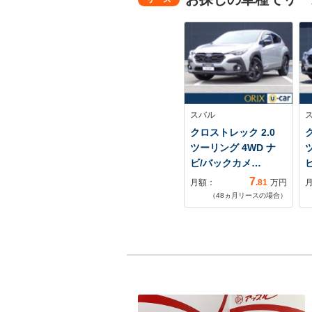
スバル
クロストレック 2.0
ツーリング 4WD ナ
ビ/バックカメ…
7
月額：
.81
万円
（
48
ヵ月リースの場合）