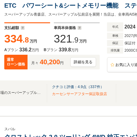
ETC パワーシート&シートメモリー機能 ス
ティブクルーズコントロール シートヒーター 
イト
2024
年式
支払総額
車両本体価格
334
321
2027(
車検
.8
.9
万円
万円
保証付
保証
336.2
339.8
A
プラン
B
プラン
万円
万円
2000C
排気量
通常
40,200
詳細を見る
月々
円
ローン価格
お気に入り
クチコミ評価：
4.9
点（
337
件）
青森県最大級１５０台総合展示場のスーパーアップル青森店です！
カーセンサーアフター保証取扱店
スバル
クロストレック 2.0 ツーリング 4WD 純正エ