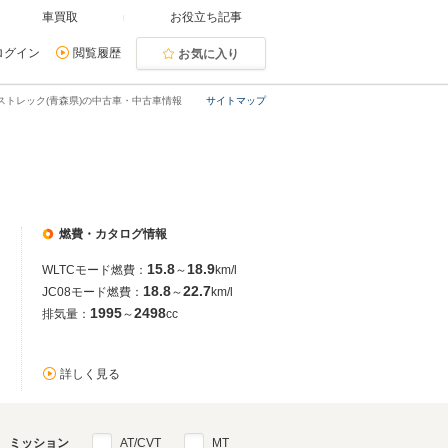
車買取
お役立ち記事
ログイン
閲覧履歴
お気に入り
ストレック(青森県)の中古車・中古車情報
サイトマップ
燃費・カタログ情報
15.8
18.9
WLTCモード燃費：
～
km/l
18.8
22.7
JC08モード燃費：
～
km/l
1995
2498
排気量：
～
cc
詳しく見る
ミッション
AT/CVT
MT