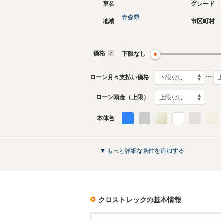
車名
グレード
青森県
地域
市区町村
価格
下限なし
〜
ローン月々支払い価格
ローン頭金（上限）
本体色
▼ もっと詳細な条件を追加する
クロストレック
の基本情報