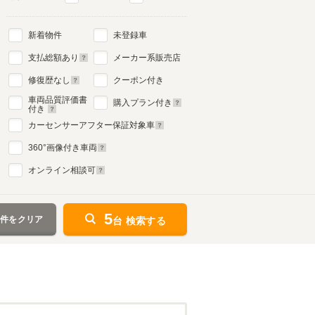
新着物件
未登録車
支払総額あり
メーカー系販売店
修復歴なし
クーポン付き
車両品質評価書
購入プラン付き
付き
カーセンサーアフター保証対象車
360
°画像付き車両
オンライン相談可
5
条件をクリア
台 検索する