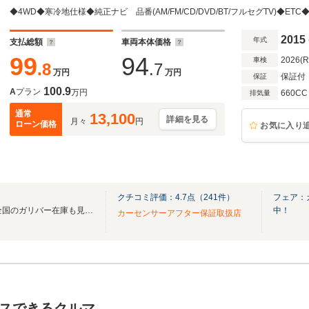
2015
年式
支払総額
車両本体価格
99
94
2026(
車検
.8
.7
万円
万円
保証付
保証
100.9
A
プラン
万円
660CC
排気量
通常
13,100
詳細を見る
月々
円
ローン価格
お気に入り
クチコミ評価：
4.7
点（
241
件）
フェア：
無料電話は24時間ご案内！！全国のガリバー在庫も見たい方は一括照会が可能です！
中！
カーセンサーアフター保証取扱店
スできるクルマ