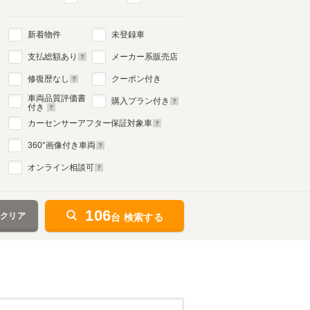
新着物件
未登録車
支払総額あり
メーカー系販売店
修復歴なし
クーポン付き
車両品質評価書
購入プラン付き
付き
カーセンサーアフター保証対象車
360
°画像付き車両
オンライン相談可
106
をクリア
台 検索する