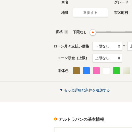
車名
グレード
地域
市区町村
選択する
現行
2代目
2015年6月～生産中
2008年1
生産モデ
価格
下限なし
アルトラパンのカタログを見る
〜
ローン月々支払い価格
ローン頭金（上限）
本体色
▼ もっと詳細な条件を追加する
アルトラパン
の基本情報