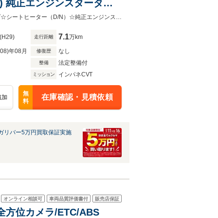
N) 純正エンジンスターター
ート スマートキー×2 純正フ
☆ワンオーナー☆4WD☆衝突軽減ブレーキ☆横滑り防止☆アイドリングストップ☆シートヒーター（D/N）☆純正エンジンスターター☆純正オーディオ☆CD/AUX/FM/AM☆プッシュスタート☆ス
7.1
(H29)
万km
走行距離
R08)年08月
なし
修復歴
法定整備付
整備
インパネCVT
ミッション
無
在庫確認・見積依頼
追加
料
ガリバー5万円買取保証実施
オンライン相談可
車両品質評価書付
販売店保証
全方位カメラ/ETC/ABS