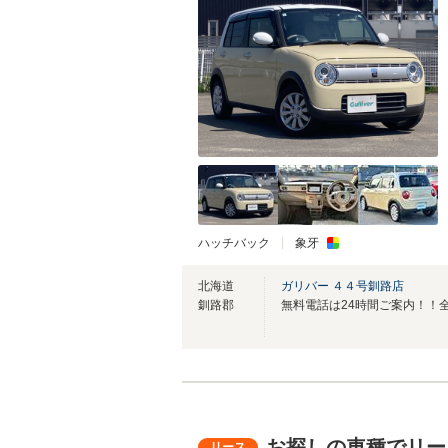
ハッチバック
象牙
北海道
ガリバー ４４号釧路店
釧路郡
お探しの車種でリー