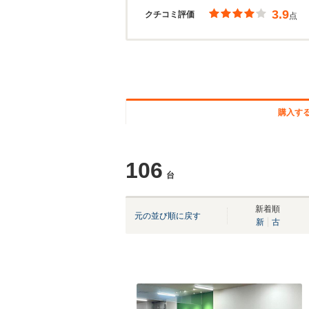
3.9
クチコミ評価
点
購入す
106
台
新着順
元の並び順に戻す
新
古