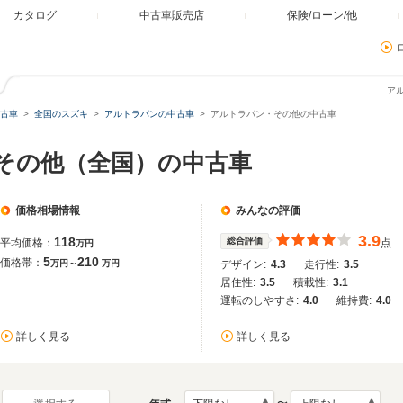
カタログ
中古車販売店
保険/ローン/他
ア
古車
全国のスズキ
アルトラパンの中古車
アルトラパン・その他の中古車
 その他（全国）の中古車
価格相場情報
みんなの評価
3.9
118
総合評価
平均価格：
点
万円
5
210
価格帯：
万円～
万円
デザイン:
4.3
走行性:
3.5
居住性:
3.5
積載性:
3.1
運転のしやすさ:
4.0
維持費:
4.0
詳しく見る
詳しく見る