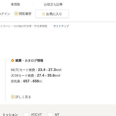
車買取
お役立ち記事
ログイン
閲覧履歴
お気に入り
ルトラパン・その他の中古車・中古車情報
サイトマップ
燃費・カタログ情報
23.4
27.3
WLTCモード燃費：
～
km/l
27.4
35.6
JC08モード燃費：
～
km/l
657
658
排気量：
～
cc
詳しく見る
ミッション
AT/CVT
MT