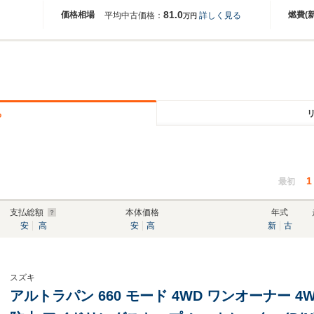
81.0
価格相場
燃費(
平均中古価格：
詳しく見る
万円
る
1
最初
支払総額
本体価格
年式
安
高
安
高
新
古
スズキ
アルトラパン 660 モード 4WD ワンオーナー 