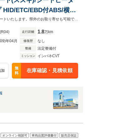
D/ETC/EBD付ABS/横滑
お客様が安心してカーライフをお楽しみいただけるよう社員一同心を込めてサポートいたします。県外のお取り寄せも可能です！是非お気軽にご相談ください。
1.8
(R04)
万km
走行距離
R09)年04月
なし
修復歴
法定整備付
整備
インパネCVT
ミッション
無
在庫確認・見積依頼
追加
料
報
オンライン相談可
車両品質評価書付
販売店保証