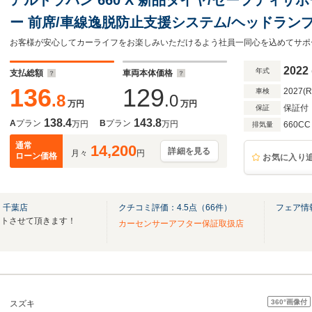
ー 前席/車線逸脱防止支援システム/ヘッドランプ HI
り防止装置/アイドリングストップ
2022
年式
支払総額
車両本体価格
136
129
2027(
車検
.8
.0
万円
万円
保証付
保証
138.4
143.8
A
プラン
B
プラン
万円
万円
660CC
排気量
通常
14,200
詳細を見る
月々
円
ローン価格
お気に入り
 千葉店
クチコミ評価：
4.5
点（
66
件）
フェア情
ートさせて頂きます！
カーセンサーアフター保証取扱店
360°
画像付
スズキ