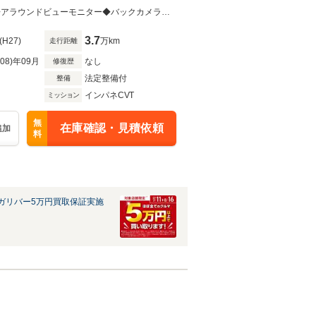
◆4WD◆寒冷地仕様◆純正ナビ 品番(AM/FM/CD/DVD/BT/フルセグTV)◆ETC◆アラウンドビューモニター◆バックカメラ◆前席シートヒーター◆純正14インチAW◆純正フロアマット◆ドアバイザ
3.7
(H27)
万km
走行距離
R08)年09月
なし
修復歴
法定整備付
整備
インパネCVT
ミッション
無
在庫確認・見積依頼
追加
料
ガリバー5万円買取保証実施