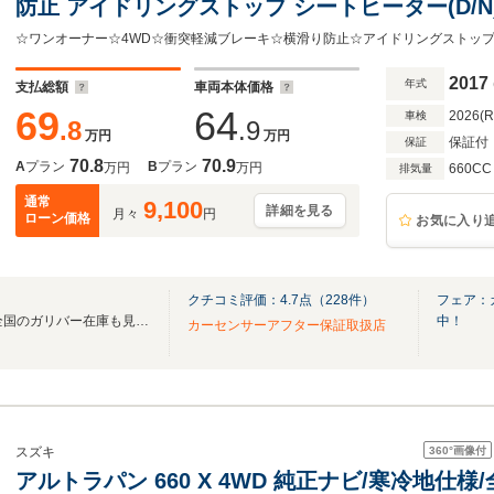
防止 アイドリングストップ シートヒーター(D/
純正オーディオ CD/AUX/FM/AM プッシュスタ
ロアマット
2017
年式
支払総額
車両本体価格
69
64
2026(
車検
.8
.9
万円
万円
保証付
保証
70.8
70.9
A
プラン
B
プラン
万円
万円
660CC
排気量
通常
9,100
詳細を見る
月々
円
ローン価格
お気に入り
クチコミ評価：
4.7
点（
228
件）
フェア：
無料電話は24時間ご案内！！全国のガリバー在庫も見たい方は一括照会が可能です！
中！
カーセンサーアフター保証取扱店
360°
画像付
スズキ
アルトラパン 660 X 4WD 純正ナビ/寒冷地仕様/