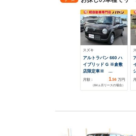
スズキ
アルトラパン 660 ハ
イブリッド G ※倉敷
店限定車※ …
1
月額：
.56
万円
（
84
ヵ月リースの場合）