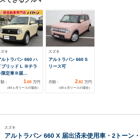
スズキ
スズキ
アルトラパン 660 ハ
アルトラパン 660 S
イブリッド L ※チラ
リース可
シ限定車※届…
1
2
月額：
.68
万円
月額：
.82
万円
（
84
ヵ月リースの場合）
（
48
ヵ月リースの場合）
スズキ
アルトラパン 660 X 届出済未使用車・2トーン