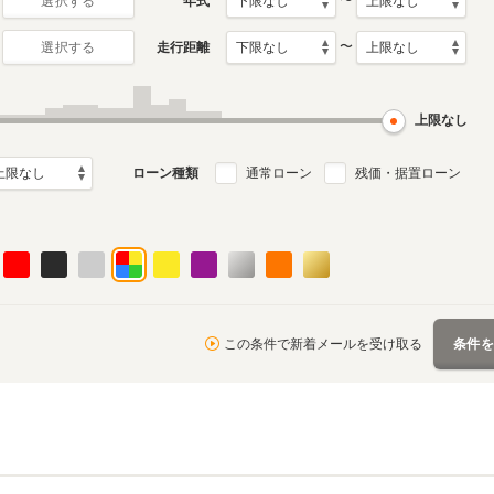
〜
年式
選択する
〜
走行距離
選択する
初代
1月～2015年5月
2002年1月～2008年10月
ル
生産モデル
上限なし
ローン種類
通常ローン
残価・据置ローン
この条件で新着メールを受け取る
条件