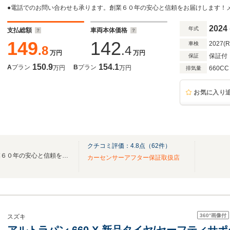
2024
年式
支払総額
車両本体価格
149
142
2027(
車検
.8
.4
万円
万円
保証付
保証
150.9
154.1
A
プラン
B
プラン
万円
万円
660CC
排気量
お気に入り
クチコミ評価：
4.8
点（
62
件）
在庫保有台数１５００台！創業６０年の安心と信頼をお届けします！
カーセンサーアフター保証取扱店
360°
画像付
スズキ
アルトラパン 660 X 新品タイヤ/セーフティサ