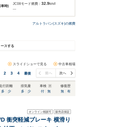
32.9
JC08モード燃費：
km/l
新車時)
---
アルトラパン(スズキ)の燃費
リースする
スライドショーで見る
中古車相場
2
3
4
前へ
次へ
最後
走行距離
排気量
車検
修復歴
多
少
多
少
付
無
無
有
オンライン相談可
販売店保証
4WD 衝突軽減ブレーキ 横滑り