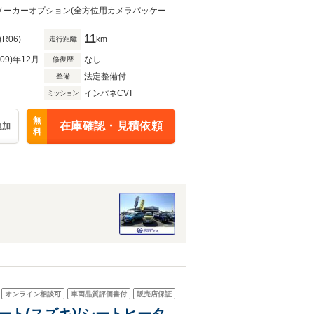
●電話でのお問い合わせも承ります。創業６０年の安心と信頼をお届けします！メーカーオプション(全方位用カメラパッケージ) スズキセーフティサポート シートヒーター
11
(R06)
km
走行距離
R09)年12月
なし
修復歴
法定整備付
整備
インパネCVT
ミッション
無
在庫確認・見積依頼
追加
料
オンライン相談可
車両品質評価書付
販売店保証
ポート(スズキ)/シートヒータ