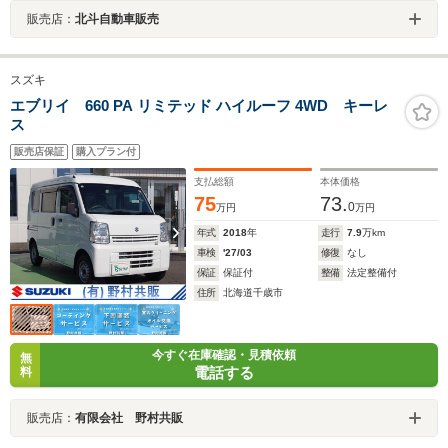
販売店：
北斗自動車販売
スズキ
エブリイ 660 PA リミテッド ハイルーフ 4WD キーレ
ス
販売店保証
購入プラン付
支払総額
本体価格
75
73.
0
万円
万円
年式
2018
年
走行
7.9
万km
車検
'27/03
修復
なし
保証
保証付
整備
法定整備付
住所
北海道千歳市
今すぐ在庫確認・見積依頼
無
電話する
料
販売店：
有限会社 野村共販