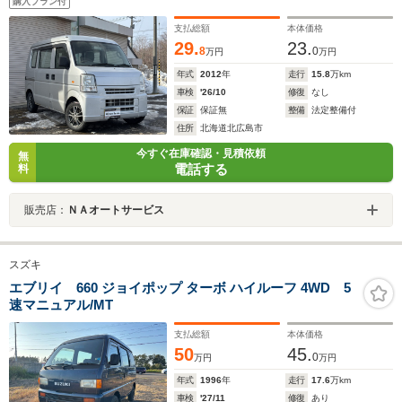
購入プラン付
支払総額
本体価格
29.
23.
8
0
万円
万円
年式
2012
年
走行
15.8
万km
車検
'26/10
修復
なし
保証
保証無
整備
法定整備付
住所
北海道北広島市
今すぐ在庫確認・見積依頼
無
電話する
料
販売店：
ＮＡオートサービス
スズキ
エブリイ 660 ジョイポップ ターボ ハイルーフ 4WD 5
速マニュアル/MT
支払総額
本体価格
50
45.
0
万円
万円
年式
1996
年
走行
17.6
万km
車検
'27/11
修復
あり