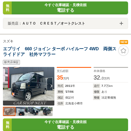
今すぐ在庫確認・見積依頼
無
電話する
料
販売店：
ＡＵＴＯ ＣＲＥＳＴ／オートクレスト
スズキ
NEW
エブリイ 660 ジョイン ターボ ハイルーフ 4WD 両側ス
ライドドア 社外マフラー
販売店保証
支払総額
本体価格
35
32.
0
万円
万円
年式
2011
年
走行
7.7
万km
車検
'27/06
修復
あり
保証
保証付
整備
法定整備無
住所
北海道小樽市
今すぐ在庫確認・見積依頼
無
電話する
料