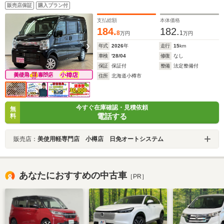
ウィンドウ 電動格納ミラー 横滑り防止 PW PS アイドリ
販売店保証
購入プラン付
ングストップ フルオートエアコン プッシュエンジンスタ
ート
支払総額
本体価格
184.
182.
8
1
万円
万円
年式
2026
年
走行
15
km
車検
'28/04
修復
なし
保証
保証付
整備
法定整備付
住所
北海道小樽市
今すぐ在庫確認・見積依頼
無
電話する
料
販売店：
美使用軽専門店 小樽店 日免オートシステム
あなたにおすすめの中古車
［PR］