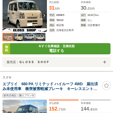
支払総額
本体価格
31
30.
0
万円
万円
年式
2008
年
走行
13.6
万km
車検
'26/12
修復
なし
保証
保証無
整備
法定整備付
住所
北海道北広島市
今すぐ在庫確認・見積依頼
無
電話する
料
販売店：
ＧＬＯＳＳ ＳＨＯＰ
スズキ
エブリイ 660 PA リミテッド ハイルーフ 4WD 届出済
み未使用車 衝突被害軽減ブレーキ キーレスエントリ
ー パートタイム4WD マニュアルエアコン オートハ
販売店保証
購入プラン付
イビーム クリアランスソナー アイドリングストッ
プ 横滑り防止 スピーカー一体型ラジオ
支払総額
本体価格
152.
144.
7
8
万円
万円