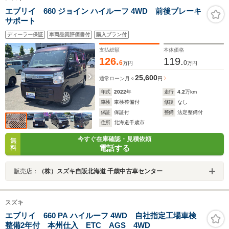
エブリイ 660 ジョイン ハイルーフ 4WD 前後ブレーキ
サポート
ディーラー保証
車両品質評価書付
購入プラン付
支払総額
本体価格
126.
119.
6
0
万円
万円
25,600
通常ローン
月々
円
年式
2022
年
走行
4.2
万km
車検
車検整備付
修復
なし
保証
保証付
整備
法定整備付
住所
北海道千歳市
今すぐ在庫確認・見積依頼
無
電話する
料
販売店：
（株）スズキ自販北海道 千歳中古車センター
スズキ
エブリイ 660 PA ハイルーフ 4WD 自社指定工場車検
整備2年付 本州仕入 ETC AGS 4WD