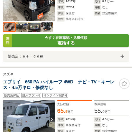
年式
2017
年
走行
8.1
万km
車検
'27/04
修復
なし
保証
保証付
整備
法定整備付
住所
北海道石狩市
今すぐ在庫確認・見積依頼
無
電話する
料
販売店：
ｓｅｌｄｏｍ
スズキ
エブリイ 660 PA ハイルーフ 4WD ナビ・TV・キーレ
ス・4.5万キロ・修復なし
販売店保証
購入プラン付
オンライン相談可
支払総額
本体価格
65.
55.
9
0
万円
万円
年式
2014
年
走行
4.5
万km
車検
車検整備付
修復
なし
保証
保証付
整備
法定整備付