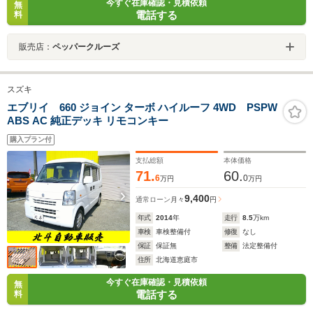
今すぐ在庫確認・見積依頼
無
電話する
料
販売店：
ペッパークルーズ
スズキ
エブリイ 660 ジョイン ターボ ハイルーフ 4WD PSPW
ABS AC 純正デッキ リモコンキー
購入プラン付
支払総額
本体価格
71.
60.
6
0
万円
万円
9,400
通常ローン
月々
円
年式
2014
年
走行
8.5
万km
車検
車検整備付
修復
なし
保証
保証無
整備
法定整備付
住所
北海道恵庭市
今すぐ在庫確認・見積依頼
無
電話する
料