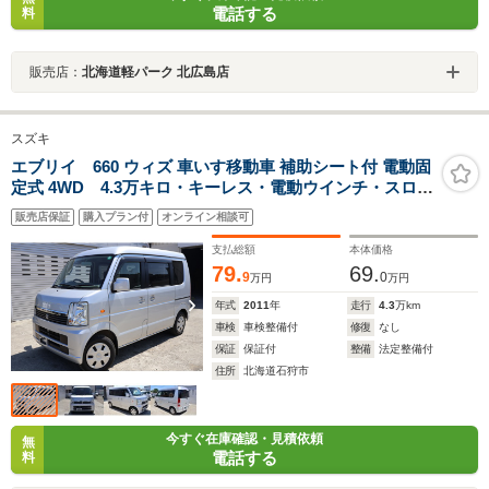
電話する
料
販売店：
北海道軽パーク 北広島店
スズキ
エブリイ 660 ウィズ 車いす移動車 補助シート付 電動固
定式 4WD 4.3万キロ・キーレス・電動ウインチ・スロー
パー・後部電動固定リアシート・リアヒーター
販売店保証
購入プラン付
オンライン相談可
支払総額
本体価格
79.
69.
9
0
万円
万円
年式
2011
年
走行
4.3
万km
車検
車検整備付
修復
なし
保証
保証付
整備
法定整備付
住所
北海道石狩市
今すぐ在庫確認・見積依頼
無
電話する
料