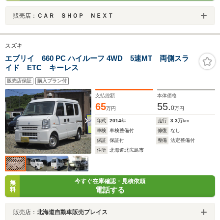
販売店：
ＣＡＲ ＳＨＯＰ ＮＥＸＴ
スズキ
エブリイ 660 PC ハイルーフ 4WD 5速MT 両側スラ
イド ETC キーレス
販売店保証
購入プラン付
支払総額
本体価格
65
55.
0
万円
万円
年式
2014
年
走行
3.3
万km
車検
車検整備付
修復
なし
保証
保証付
整備
法定整備付
住所
北海道北広島市
今すぐ在庫確認・見積依頼
無
電話する
料
販売店：
北海道自動車販売プレイス