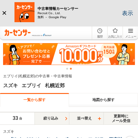
中古車情報カーセンサー
表示
Recruit Co., Ltd.
無料 － Google Play
履歴
お気に入り
メニュー
エブリイ(札幌近郊)の中古車・中古車情報
スズキ エブリイ 札幌近郊
一覧から探す
地図から探す
更新時に
33
絞り込み
並べ替え
台
メール受信
スズキ