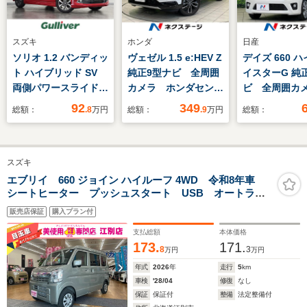
スズキ
ホンダ
日産
ソリオ 1.2 バンディッ
ヴェゼル 1.5 e:HEV Z
デイズ 660 
ト ハイブリッド SV
純正9型ナビ 全周囲
イスターG 純
両側パワースライドド
カメラ ホンダセンシ
ビ 全周囲カ
ア/8インチナビ/バッ
ング 禁煙車 電動リ
煙車 フル
92
349
総額：
.8
万円
総額：
.9
万円
総額：
クモニター/ドライブ
アゲート ドラレコ
ETC HIDヘ
レコーダー/ETC/デュ
コーナーセンサー シ
ト オートラ
アルカメラブレーキサ
ートヒーター スマー
ートエアコン
スズキ
ポート/車線逸脱警報/
トキー LEDヘッド
リジェントキ
クルーズコントロー
ETC2.0 純正18イン
シュスタート
エブリイ 660 ジョイン ハイルーフ 4WD 令和8年車
シートヒーター プッシュスタート USB オートライ
ル/シートヒーター/オ
チアルミ 車線逸脱警
リングストッ
ト 両側スライドドア
ートライト/LEDヘッ
報
販売店保証
購入プラン付
ドライト
支払総額
本体価格
173.
171.
8
3
万円
万円
年式
2026
年
走行
5
km
車検
'28/04
修復
なし
保証
保証付
整備
法定整備付