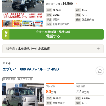
16,500
通常ローン
月々
円
年式
2024
年
走行
5
km
車検
'26/12
修復
なし
保証
保証付
整備
法定整備無
住所
北海道北広島市
今すぐ在庫確認・見積依頼
無
電話する
料
販売店：
北海道軽パーク 北広島店
スズキ
エブリイ 660 PA ハイルーフ 4WD
販売店保証
購入プラン付
支払総額
本体価格
80
72.
0
万円
万円
年式
2012
年
走行
6.8
万km
車検
車検整備付
修復
なし