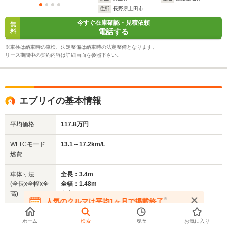
住所
長野県上田市
今すぐ在庫確認・見積依頼
無
電話する
料
※車検は納車時の車検、法定整備は納車時の法定整備となります。
リース期間中の契約内容は詳細画面を参照下さい。
エブリイの基本情報
平均価格
117.8万円
WLTCモード
13.1～17.2km/L
燃費
車体寸法
全長：3.4m
(全長x全幅x全
全幅：1.48m
高)
全高：1.8m～1.9m
※
人気のクルマは平均1ヶ月で掲載終了
在庫が無くなる前にお問い合わせください
もっと見る
ホーム
検索
履歴
お気に入り