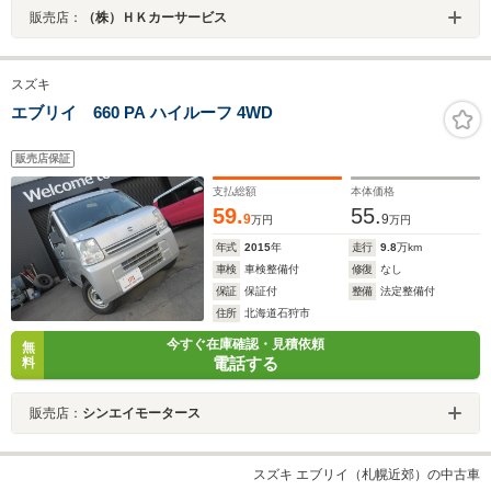
販売店：
（株）ＨＫカーサービス
スズキ
エブリイ 660 PA ハイルーフ 4WD
販売店保証
支払総額
本体価格
59.
55.
9
9
万円
万円
年式
2015
年
走行
9.8
万km
車検
車検整備付
修復
なし
保証
保証付
整備
法定整備付
住所
北海道石狩市
今すぐ在庫確認・見積依頼
無
電話する
料
販売店：
シンエイモータース
スズキ エブリイ（札幌近郊）の中古車