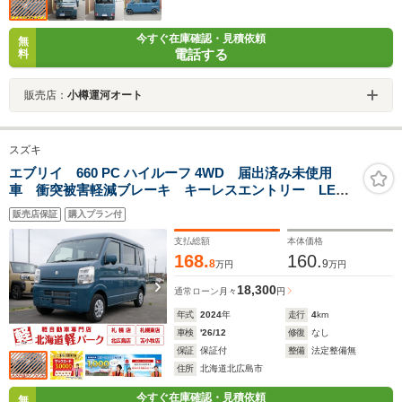
今すぐ在庫確認・見積依頼
無
電話する
料
販売店：
小樽運河オート
スズキ
エブリイ 660 PC ハイルーフ 4WD 届出済み未使用
車 衝突被害軽減ブレーキ キーレスエントリー LED
ヘッドライト パートタイム4WD 電動格納ミラー パ
販売店保証
購入プラン付
ワーウィンドウ パワーステアリング クリアランスソ
ナー アイドリングストップ
支払総額
本体価格
168.
160.
8
9
万円
万円
18,300
通常ローン
月々
円
年式
2024
年
走行
4
km
車検
'26/12
修復
なし
保証
保証付
整備
法定整備無
住所
北海道北広島市
今すぐ在庫確認・見積依頼
無