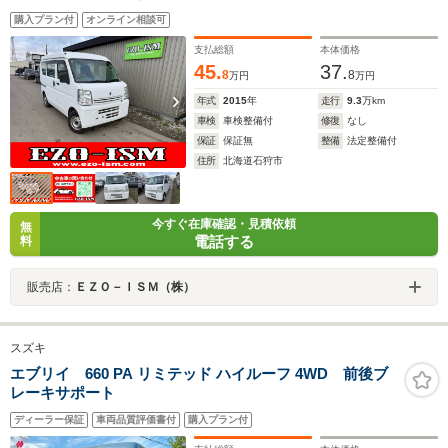
購入プラン付
オンライン相談可
支払総額
本体価格
45.
37.
8
8
万円
万円
年式
2015
年
走行
9.3
万km
車検
車検整備付
修復
なし
保証
保証無
整備
法定整備付
住所
北海道石狩市
今すぐ在庫確認・見積依頼
無
電話する
料
販売店：
ＥＺＯ－ＩＳＭ（株）
スズキ
エブリイ 660 PA リミテッド ハイルーフ 4WD 前後ブ
レーキサポート
ディーラー保証
車両品質評価書付
購入プラン付