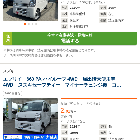
-m
-m
ボーナス払い
3.30
万円（年
2
回）
年式
2026
年
走行
10
km
車検
車検整備付
修復
なし
13.8～17.2km/L
13.1～17.2km/L
13.1～17.
保証
保証付
整備
法定整備付
└市街地:11.7～
└市街地:11.1～
└市街地:1
住所
兵庫県姫路市
15.4km/L
15.4km/L
15.4km/L
WLTCモード
今すぐ在庫確認・見積依頼
└郊外:14.4～
└郊外:13.8～
└郊外:13.
無
燃費
電話する
料
18.3km/L
18.1km/L
18.3km/L
└高速道路:14.5～
└高速道路:13.7～
└高速道路:
※車検は納車時の車検、法定整備は納車時の法定整備となります。
17.7km/L
17.7km/L
17.7km/L
リース期間中の契約内容は詳細画面を参照下さい。
排気量
658cc
658cc
658cc
スズキ
駆動方式
FR、4WD
FR、4WD
FR、4WD
エブリイ 660 PA ハイルーフ 4WD 届出済未使用車
4WD スズキセーフティー マイナーチェンジ後 コー
ナーセンサー パワーウィドウ ルーフトップシェル
360°画像付
フ CVT
月額（
60
ヵ月リースの場合）
2.
92
万円
頭金
0
円
ボーナス払いなし
年式
2026
年
走行
4
km
車検
'28/05
修復
なし
保証
保証付
整備
法定整備付