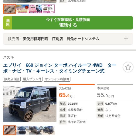
住所
北海道江別市
今すぐ在庫確認・見積依頼
無
電話する
料
販売店：
美使用軽専門店 江別店 日免オートシステム
スズキ
エブリイ 660 ジョイン ターボ ハイルーフ 4WD ター
ボ・ナビ・TV・キーレス・タイミングチェーン式
販売店保証
購入プラン付
オンライン相談可
支払総額
本体価格
65.
55.
9
0
万円
万円
年式
2014
年
走行
6.8
万km
車検
車検整備付
修復
なし
保証
保証付
整備
法定整備付
住所
北海道石狩市