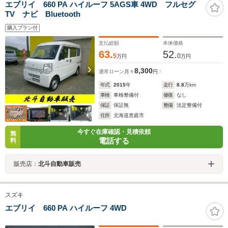
エブリイ 660 PA ハイルーフ 5AGS車 4WD フルセグ
TV ナビ Bluetooth
購入プラン付
支払総額
本体価格
63.
52.
5
0
万円
万円
8,300
通常ローン
月々
円
年式
2015
年
走行
8.8
万km
車検
車検整備付
修復
なし
保証
保証無
整備
法定整備付
住所
北海道恵庭市
今すぐ在庫確認・見積依頼
無
電話する
料
販売店：
北斗自動車販売
スズキ
エブリイ 660 PA ハイルーフ 4WD