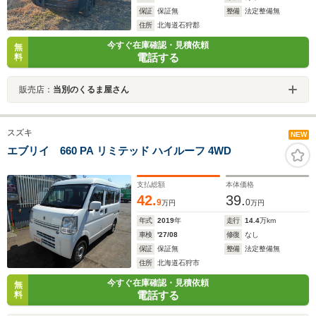
保証
保証無
整備
法定整備無
住所
北海道石狩郡
今すぐ在庫確認・見積依頼
無
電話する
料
販売店：
当別のくるま屋さん
スズキ
NEW
エブリイ 660 PA リミテッド ハイルーフ 4WD
支払総額
本体価格
42.
39.
9
0
万円
万円
年式
2019
年
走行
14.4
万km
車検
'27/08
修復
なし
保証
保証無
整備
法定整備無
住所
北海道石狩市
今すぐ在庫確認・見積依頼
無
電話する
料