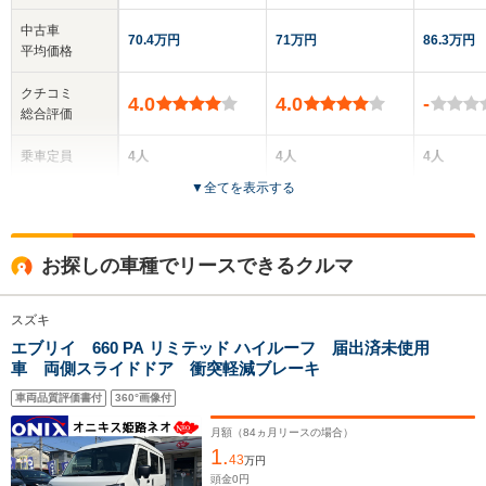
中古車
70.4万円
71万円
86.3万円
平均価格
クチコミ
4.0
4.0
-
総合評価
乗車定員
4人
4人
4人
▼
全てを表示する
ドア数
5ドア
5ドア
5ドア
全高
全高
全
お探しの車種でリースできるクルマ
1.9m
1.8m～1.9m
1
スズキ
エブリイ 660 PA リミテッド ハイルーフ 届出済未使用
全幅
全幅
全
サイズ
車 両側スライドドア 衝突軽減ブレーキ
1.48m
1.48m
1.
全長
全長
(全長x全幅x全高)
3.4m
3.4m
3
車両品質評価書付
360°画像付
月額（
84
ヵ月リースの場合）
1.
43
万円
ホイールベース
ホイールベース
ホイー
頭金
0
円