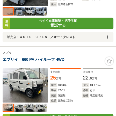
住所
北海道石狩市
今すぐ在庫確認・見積依頼
無
電話する
料
販売店：
ＡＵＴＯ ＣＲＥＳＴ／オートクレスト
スズキ
エブリイ 660 PA ハイルーフ 4WD
支払総額
本体価格
25
22.
0
万円
万円
年式
2006
年
走行
13.2
万km
車検
'26/11
修復
あり
保証
保証無
整備
法定整備無
住所
北海道江別市