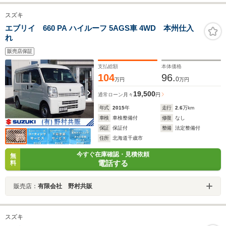
スズキ
エブリイ 660 PA ハイルーフ 5AGS車 4WD 本州仕入
れ
販売店保証
支払総額
本体価格
104
96.
0
万円
万円
19,500
通常ローン
月々
円
年式
2015
年
走行
2.6
万km
車検
車検整備付
修復
なし
保証
保証付
整備
法定整備付
住所
北海道千歳市
今すぐ在庫確認・見積依頼
無
電話する
料
販売店：
有限会社 野村共販
スズキ