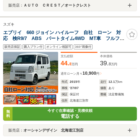
販売店：
ＡＵＴＯ ＣＲＥＳＴ／オートクレスト
スズキ
エブリイ 660 ジョイン ハイルーフ 自社 ローン 対
応 検R9/7 ABS パートタイム4WD MT車 フルフラ
ットシート 両側スライドドア スペリアホワイト 全
販売店保証
購入プラン付
オンライン相談可
360°画像付
国 対応
支払総額
本体価格
44.
39.
8
8
万円
万円
10,900
通常ローン
月々
円
年式
2015
年
走行
12.1
万km
車検
'27/07
修復
あり
保証
保証付
整備
法定整備無
住所
北海道江別市
今すぐ在庫確認・見積依頼
無
電話する
料
販売店：
オーシャンデザイン 北海道江別店