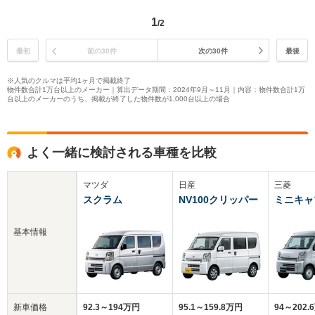
1
/2
最初
前の30件
次の30件
最後
※人気のクルマは平均1ヶ月で掲載終了
物件数合計1万台以上のメーカー｜算出データ期間：2024年9月～11月｜内容：物件数合計1万
台以上のメーカーのうち、掲載が終了した物件数が1,000台以上の場合
よく一緒に検討される車種を比較
マツダ
日産
三菱
スクラム
NV100クリッパー
ミニキャ
基本情報
新車価格
92.3～194万円
95.1～159.8万円
94～202.