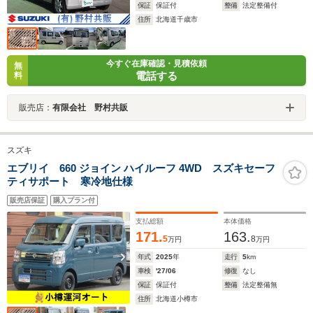
保証
保証付
整備
法定整備付
住所
北海道千歳市
今すぐ在庫確認・見積依頼
無
電話する
料
販売店：
有限会社 野村共販
スズキ
エブリイ 660 ジョイン ハイルーフ 4WD スズキセーフ
ティサポート 寒冷地仕様
販売店保証
購入プラン付
支払総額
本体価格
171.
163.
5
8
万円
万円
年式
2025
年
走行
5
km
車検
'27/06
修復
なし
保証
保証付
整備
法定整備無
住所
北海道小樽市