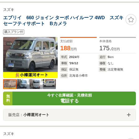
スズキ
エブリイ 660 ジョイン ターボ ハイルーフ 4WD スズキ
セーフティサポート Bカメラ
購入プラン付
支払総額
本体価格
188
175.
0
万円
万円
年式
2024
年
走行
5
km
車検
'26/12
修復
なし
保証
保証無
整備
法定整備無
住所
北海道小樽市
今すぐ在庫確認・見積依頼
無
電話する
料
販売店：
小樽運河オート
スズキ