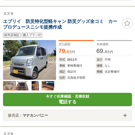
スズキ
エブリイ 防災特化型軽キャン 防災グッズ全コミ カー
プロデュースニシモ提携作成
販売店保証
購入プラン付
支払総額
本体価格
79.
69.
8
8
万円
万円
年式
2011
年
走行
不明
車検
車検整備付
修復
なし
保証
保証付
整備
法定整備付
住所
北海道夕張郡
今すぐ在庫確認・見積依頼
電話する
販売店：
マナカンパニー
スズキ