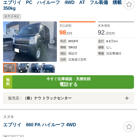
エブリイ PC ハイルーフ 4WD AT フル装備 積載
350kg
販売店保証
支払総額
本体価格
98
92.
0
万円
万円
年式
2015
年
走行
4.2
万km
車検
'26/12
修復
なし
保証
保証付
整備
法定整備付
住所
北海道江別市
今すぐ在庫確認・見積依頼
無
電話する
料
販売店：
（株）ナウ トラックセンター
スズキ
エブリイ 660 PA ハイルーフ 4WD