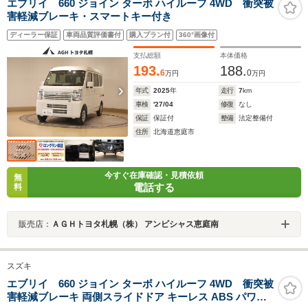
エブリイ 660 ジョイン ターボ ハイルーフ 4WD 衝突被
害軽減ブレーキ・スマートキー付き
ディーラー保証
車両品質評価書付
購入プラン付
360°画像付
支払総額
本体価格
193.
188.
6
0
万円
万円
年式
2025
年
走行
7
km
車検
'27/04
修復
なし
保証
保証付
整備
法定整備付
住所
北海道恵庭市
今すぐ在庫確認・見積依頼
無
電話する
料
販売店：
ＡＧＨトヨタ札幌（株） アンビシャス恵庭南
スズキ
エブリイ 660 ジョイン ターボ ハイルーフ 4WD 衝突被
害軽減ブレーキ 両側スライドドア キーレス ABS パワー