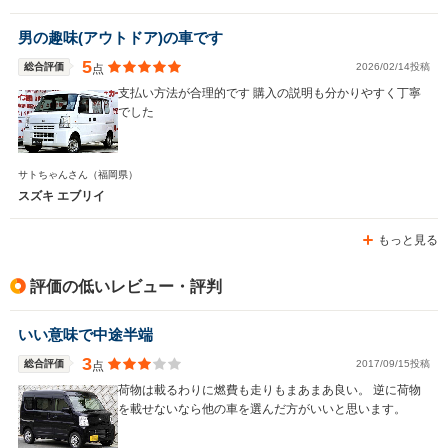
男の趣味(アウトドア)の車です
5
総合評価
2026/02/14投稿
点
支払い方法が合理的です 購入の説明も分かりやすく丁寧
でした
サトちゃんさん
（福岡県）
スズキ エブリイ
もっと見る
評価の低いレビュー・評判
いい意味で中途半端
3
総合評価
2017/09/15投稿
点
荷物は載るわりに燃費も走りもまあまあ良い。 逆に荷物
を載せないなら他の車を選んだ方がいいと思います。