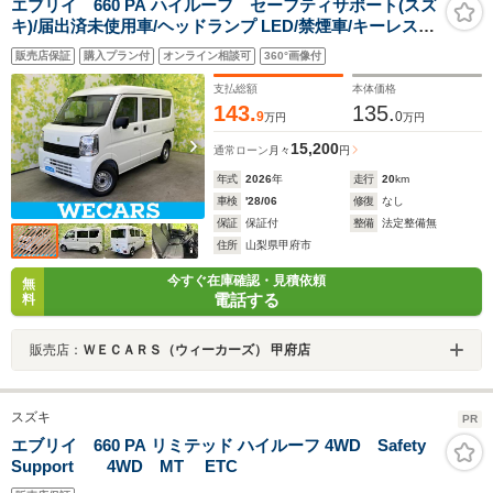
エブリイ 660 PA ハイルーフ セーフティサポート(スズ
キ)/届出済未使用車/ヘッドランプ LED/禁煙車/キーレス/
オートライト/ハイビームアシスト/プライバシーガラス
販売店保証
購入プラン付
オンライン相談可
360°画像付
支払総額
本体価格
143.
135.
9
0
万円
万円
15,200
通常ローン
月々
円
年式
2026
年
走行
20
km
車検
'28/06
修復
なし
保証
保証付
整備
法定整備無
住所
山梨県甲府市
今すぐ在庫確認・見積依頼
無
電話する
料
販売店：
ＷＥＣＡＲＳ（ウィーカーズ） 甲府店
スズキ
PR
エブリイ 660 PA リミテッド ハイルーフ 4WD Safety
Support 4WD MT ETC