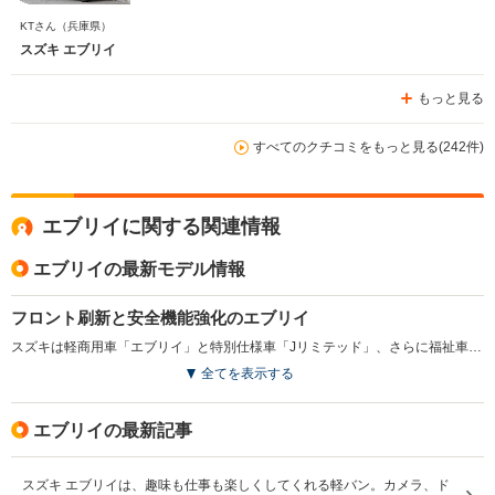
KTさん
（兵庫県）
スズキ エブリイ
もっと見る
すべてのクチコミをもっと見る(242件)
エブリイに関する関連情報
エブリイの最新モデル情報
フロント刷新と安全機能強化のエブリイ
スズキは軽商用車「エブリイ」と特別仕様車「Jリミテッド」、さらに福祉車両の車いす移動車をマイナーチェンジし、2026年5月以降順次発売した。外観は堅牢さをテーマにフロントデザインを変更し、存在感を高めた。内装はブラック基調とし、デジタルメーターや9インチナビの採用で視認性と利便性を向上。安全面では衝突被害軽減ブレーキに加え、全車速追従式ACCや車線逸脱抑制機能、パーキングセンサーなどを導入し、機能を拡充して幅広い用途に対応する改良としている。（2026.5）
全てを表示する
エブリイの最新記事
スズキ エブリイは、趣味も仕事も楽しくしてくれる軽バン。カメラ、ド