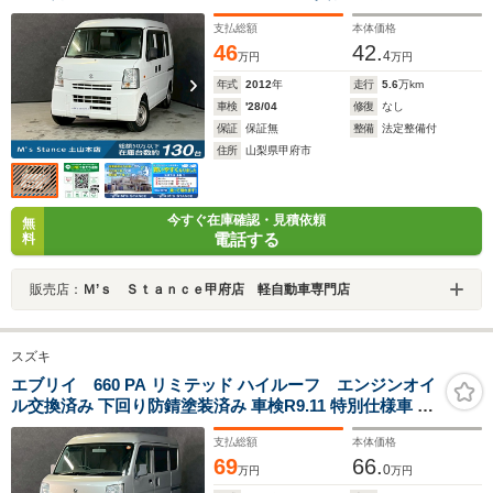
ー 事業者登録可 Wエアバッグパワステ パワーウィンドウ
支払総額
本体価格
ヘッドライトレベライザー 2WD 3AT 取扱説明書 エアコ
46
42.
ン
4
万円
万円
年式
2012
年
走行
5.6
万km
車検
'28/04
修復
なし
保証
保証無
整備
法定整備付
住所
山梨県甲府市
今すぐ在庫確認・見積依頼
無
電話する
料
販売店：
Ｍ’ｓ Ｓｔａｎｃｅ甲府店 軽自動車専門店
スズキ
エブリイ 660 PA リミテッド ハイルーフ エンジンオイ
ル交換済み 下回り防錆塗装済み 車検R9.11 特別仕様車 貨
物車 4ナンバー キーレス ラジオ ABS SRSエアバッグ ヘ
支払総額
本体価格
ッドライトレベライザー パワステ 4AT
69
66.
0
万円
万円