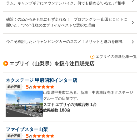
ラム、キャンプギアにマウンテンバイク、何でも積める“いなたい”相棒
磯近くのぬかるみも気にせず走れる！ プロアングラー 山田ヒロヒトに
聞いた、“アゲ”仕様のエブリイがベストな選択な理由
今こそ検討したいキャンピングカーのススメ！メリットと魅力を解説
エブリイの最新記事一覧
エブリイ（山梨県）を扱う注目販売店
ネクステージ 甲府昭和インター店
5
総合評価
点
山梨県甲斐市にある、新車・中古車販売ネクステージ
グループの店舗です。
1
スズキ エブリイの
掲載台数
台
188
総掲載数
台
ファイブスター山梨
5
総合評価
点