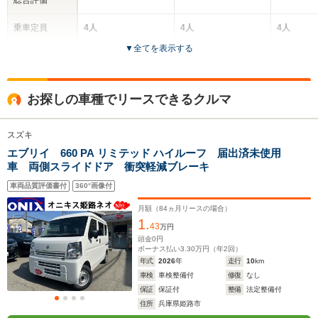
乗車定員
4人
4人
4人
▼
全てを表示する
ドア数
5ドア
5ドア
5ドア
全高
全高
全
お探しの車種でリースできるクルマ
1.9m
1.8m～1.9m
1
スズキ
エブリイ 660 PA リミテッド ハイルーフ 届出済未使用
全幅
全幅
全
サイズ
車 両側スライドドア 衝突軽減ブレーキ
1.48m
1.48m
1.
全長
全長
(全長x全幅x全高)
3.4m
3.4m
3
車両品質評価書付
360°画像付
月額（
84
ヵ月リースの場合）
1.
43
万円
ホイールベース
ホイールベース
ホイー
頭金
0
円
-m
-m
ボーナス払い
3.30
万円（年
2
回）
年式
2026
年
走行
10
km
車検
車検整備付
修復
なし
13.8～17.2km/L
13.1～17.2km/L
13.1～17.
保証
保証付
整備
法定整備付
└市街地:11.7～
└市街地:11.1～
└市街地:1
住所
兵庫県姫路市
15.4km/L
15.4km/L
15.4km/L