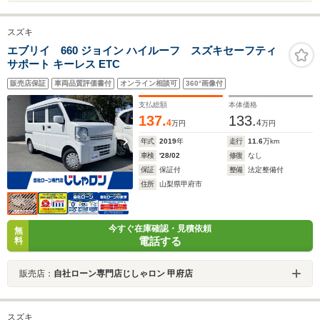
スズキ
エブリイ 660 ジョイン ハイルーフ スズキセーフティ
サポート キーレス ETC
販売店保証
車両品質評価書付
オンライン相談可
360°画像付
支払総額
本体価格
137.
133.
4
4
万円
万円
年式
2019
年
走行
11.6
万km
車検
'28/02
修復
なし
保証
保証付
整備
法定整備付
住所
山梨県甲府市
今すぐ在庫確認・見積依頼
無
電話する
料
販売店：
自社ローン専門店じしゃロン 甲府店
スズキ