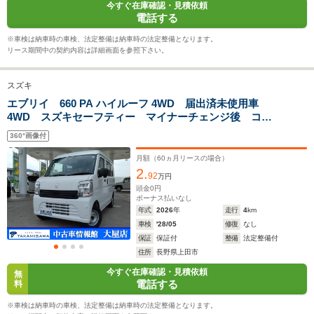
WLTCモード
今すぐ在庫確認・見積依頼
└郊外:14.4～
└郊外:13.8～
└郊外:13.
燃費
電話する
18.3km/L
18.1km/L
18.3km/L
└高速道路:14.5～
└高速道路:13.7～
└高速道路:
※車検は納車時の車検、法定整備は納車時の法定整備となります。
17.7km/L
17.7km/L
17.7km/L
リース期間中の契約内容は詳細画面を参照下さい。
排気量
658cc
658cc
658cc
スズキ
駆動方式
FR、4WD
FR、4WD
FR、4WD
エブリイ 660 PA ハイルーフ 4WD 届出済未使用車
4WD スズキセーフティー マイナーチェンジ後 コー
ナーセンサー パワーウィドウ ルーフトップシェル
360°画像付
フ CVT
月額（
60
ヵ月リースの場合）
2.
92
万円
頭金
0
円
ボーナス払いなし
年式
2026
年
走行
4
km
車検
'28/05
修復
なし
保証
保証付
整備
法定整備付
住所
長野県上田市
今すぐ在庫確認・見積依頼
無
電話する
料
※車検は納車時の車検、法定整備は納車時の法定整備となります。