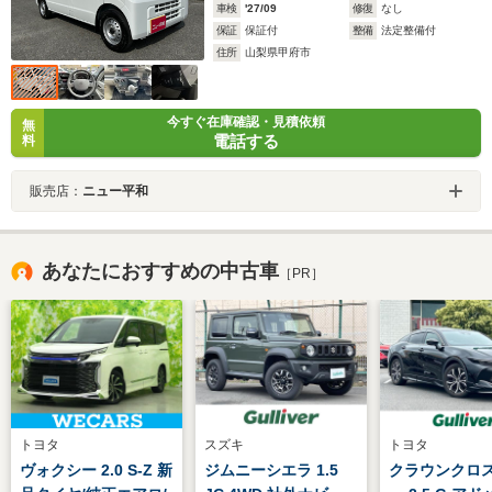
車検
'27/09
修復
なし
保証
保証付
整備
法定整備付
住所
山梨県甲府市
今すぐ在庫確認・見積依頼
無
電話する
料
販売店：
ニュー平和
あなたにおすすめの中古車
［PR］
トヨタ
スズキ
トヨタ
ヴォクシー 2.0 S-Z 新
ジムニーシエラ 1.5
クラウンクロ