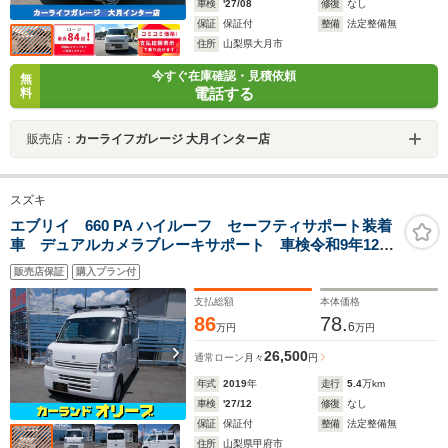
車検
'27/08
修復
なし
保証
保証付
整備
法定整備無
住所
山梨県大月市
今すぐ在庫確認・見積依頼
無
電話する
料
販売店：
カーライフガレージ 大月インター店
スズキ
エブリイ 660 PA ハイルーフ セーフティサポート装着
車 デュアルカメラブレーキサポート 車検令和9年12
月 走行54000キロ ブルートゥース ルーフキャリア付
販売店保証
購入プラン付
き メモリーナビ フルセグTV DVD再生 CD ETC
エアコン パワステ 横滑り
支払総額
本体価格
86
78.
6
万円
万円
26,500
通常ローン
月々
円
年式
2019
年
走行
5.4
万km
車検
'27/12
修復
なし
保証
保証付
整備
法定整備無
住所
山梨県甲府市