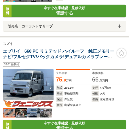
今すぐ在庫確認・見積依頼
無
電話する
料
販売店：
カーランドオリーブ
スズキ
エブリイ 660 PC リミテッド ハイルーフ 純正メモリー
ナビ!フルセグTV!バックカメラ!デュアルカメラブレーキ
S!リアパーキングセンサー!オートハイビーム!ESP!キー
360°画像付
レス!オーバーヘッドシェルフ!電格ミラー!Pガラス!ABS!
支払総額
本体価格
75.
66.
9
9
万円
万円
年式
2021
年
走行
4.6
万km
車検
車検整備無
修復
あり
保証
保証無
整備
法定整備無
住所
山梨県笛吹市
今すぐ在庫確認・見積依頼
無
電話する
料