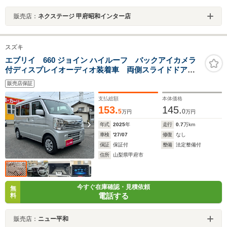
販売店：
ネクステージ 甲府昭和インター店
スズキ
エブリイ 660 ジョイン ハイルーフ バックアイカメラ
付ディスプレイオーディオ装着車 両側スライドドア
シートヒーター LEDヘッドライト
販売店保証
支払総額
本体価格
153.
145.
5
0
万円
万円
年式
2025
年
走行
0.7
万km
車検
'27/07
修復
なし
保証
保証付
整備
法定整備付
住所
山梨県甲府市
今すぐ在庫確認・見積依頼
無
電話する
料
販売店：
ニュー平和