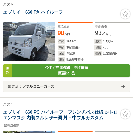
スズキ
エブリイ 660 PA ハイルーフ
支払総額
本体価格
98
93.
0
万円
万円
年式
2021
年
走行
1.7
万km
車検
車検整備付
修復
なし
保証
保証無
整備
法定整備付
住所
山梨県甲府市
今すぐ在庫確認・見積依頼
無
電話する
料
販売店：
ファルコニーカーズ
スズキ
エブリイ 660 PC ハイルーフ フレンチバス仕様 シトロ
エンマスク 内装フルレザー調 外・中フルカスタム
販売店保証