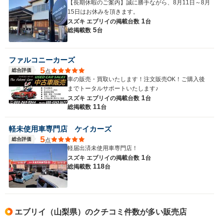
【長期休暇のご案内】誠に勝手ながら、8月11日～8月
15日はお休みを頂きます。
1
スズキ エブリイの
掲載台数
台
5
総掲載数
台
ファルコニーカーズ
5
総合評価
点
車の販売・買取いたします！注文販売OK！ご購入後
までトータルサポートいたします♪
1
スズキ エブリイの
掲載台数
台
11
総掲載数
台
軽未使用車専門店 ケイカーズ
5
総合評価
点
軽届出済未使用車専門店！
1
スズキ エブリイの
掲載台数
台
118
総掲載数
台
エブリイ（山梨県）のクチコミ件数が多い販売店