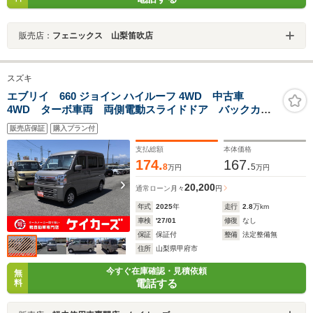
販売店：
フェニックス 山梨笛吹店
スズキ
エブリイ 660 ジョイン ハイルーフ 4WD 中古車
4WD ターボ車両 両側電動スライドドア バックカメ
ラアイ付ディスプレイオーディオ装着車 フルオートエ
販売店保証
購入プラン付
アコン 運転席シートヒーター搭載 スズキセーフティ
ーサポート搭載
支払総額
本体価格
174.
167.
8
5
万円
万円
20,200
通常ローン
月々
円
年式
2025
年
走行
2.8
万km
車検
'27/01
修復
なし
保証
保証付
整備
法定整備無
住所
山梨県甲府市
今すぐ在庫確認・見積依頼
無
電話する
料