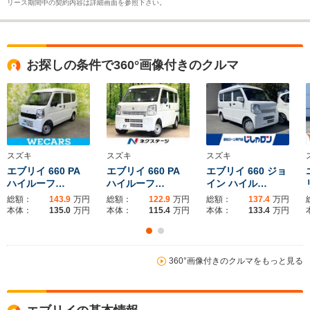
リース期間中の契約内容は詳細画面を参照下さい。
お探しの条件で360°画像付きのクルマ
スズキ
スズキ
スズキ
エブリイ 660 PA
エブリイ 660 PA
エブリイ 660 ジョ
ハイルーフ…
ハイルーフ…
イン ハイル…
総額：
143.9
万円
総額：
122.9
万円
総額：
137.4
万円
本体：
135.0
万円
本体：
115.4
万円
本体：
133.4
万円
360°画像付きのクルマをもっと見る