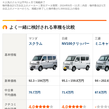
※人気のクルマは平均1ヶ月で掲載終了
物件数合計1万台以上のメーカー｜算出データ期間：2024年9月～11月｜内容：物件数合計1万
台以上のメーカーのうち、掲載が終了した物件数が1,000台以上の場合
よく一緒に検討される車種を比較
マツダ
日産
三菱
スクラム
NV100クリッパー
ミニキャ
基本情報
新車価格
92.3～194万円
95.1～159.8万円
94～202.
中古車
70.7万円
71.4万円
87.6万円
平均価格
クチコミ
4.0
4.0
-
総合評価