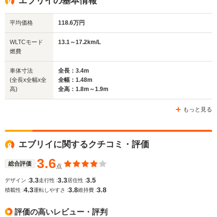
エブリイの基本情報
平均価格
118.6万円
WLTCモード
13.1～17.2km/L
燃費
車体寸法
全長：3.4m
(全長x全幅x全
全幅：1.48m
高)
全高：1.8m～1.9m
もっと見る
エブリイに関するクチコミ・評価
3.6
総合評価
点
3.3
3.3
3.5
デザイン :
走行性 :
居住性 :
4.3
3.8
3.8
積載性 :
運転しやすさ :
維持費 :
評価の高いレビュー・評判