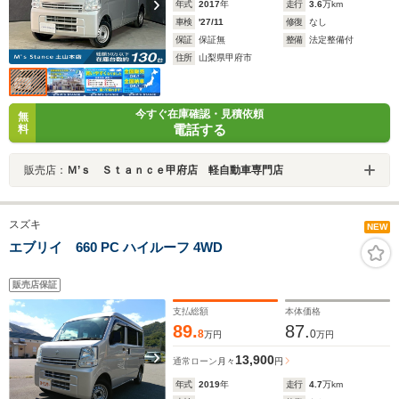
年式
2017
年
走行
3.6
万km
車検
'27/11
修復
なし
保証
保証無
整備
法定整備付
住所
山梨県甲府市
今すぐ在庫確認・見積依頼
無
電話する
料
販売店：
Ｍ’ｓ Ｓｔａｎｃｅ甲府店 軽自動車専門店
スズキ
NEW
エブリイ 660 PC ハイルーフ 4WD
販売店保証
支払総額
本体価格
89.
87.
8
0
万円
万円
13,900
通常ローン
月々
円
年式
2019
年
走行
4.7
万km