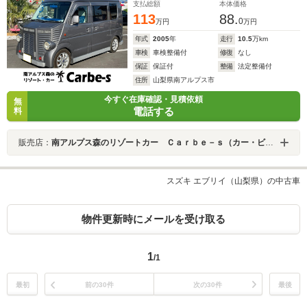
支払総額
本体価格
113
88.
0
万円
万円
年式
2005
年
走行
10.5
万km
車検
車検整備付
修復
なし
保証
保証付
整備
法定整備付
住所
山梨県南アルプス市
今すぐ在庫確認・見積依頼
無
電話する
料
販売店：
南アルプス森のリゾートカー Ｃａｒｂｅ－ｓ（カー・ビーズ）
スズキ エブリイ（山梨県）の中古車
物件更新時にメールを受け取る
1
/1
最初
前の30件
次の30件
最後