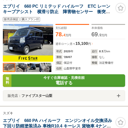
エブリイ 660 PC リミテッド ハイルーフ ETC レーン
キープアシスト 横滑り防止 障害物センサー 衝突軽
減ブレーキ Bluetooth
販売店保証
購入プラン付
支払総額
本体価格
78.
69.
4
9
万円
万円
15,100
通常ローン
月々
円
年式
2020
年
走行
8.5
万km
車検
'28/07
修復
なし
保証
保証付
整備
法定整備付
住所
山梨県甲斐市
今すぐ在庫確認・見積依頼
無
電話する
料
販売店：
ファイブスター山梨
スズキ
エブリイ 660 PA ハイルーフ エンジンオイル交換済み
下回り防錆塗装済み 車検R10.4 キーレス 貨物車 4ナンバ