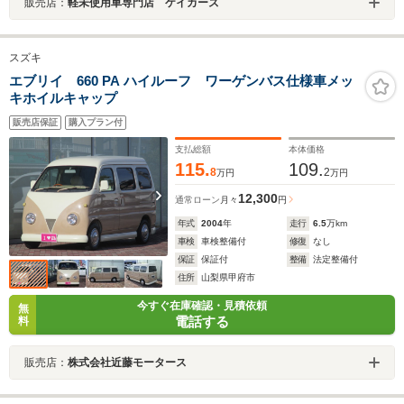
販売店：
軽未使用車専門店 ケイカーズ
スズキ
エブリイ 660 PA ハイルーフ ワーゲンバス仕様車メッ
キホイルキャップ
販売店保証
購入プラン付
支払総額
本体価格
115.
109.
8
2
万円
万円
12,300
通常ローン
月々
円
年式
2004
年
走行
6.5
万km
車検
車検整備付
修復
なし
保証
保証付
整備
法定整備付
住所
山梨県甲府市
今すぐ在庫確認・見積依頼
無
電話する
料
販売店：
株式会社近藤モータース