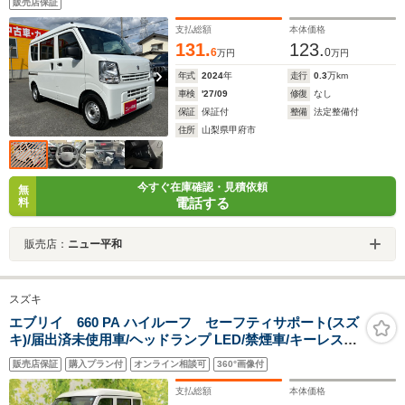
販売店保証
支払総額
本体価格
131.
123.
6
0
万円
万円
年式
2024
年
走行
0.3
万km
車検
'27/09
修復
なし
保証
保証付
整備
法定整備付
住所
山梨県甲府市
今すぐ在庫確認・見積依頼
無
電話する
料
販売店：
ニュー平和
スズキ
エブリイ 660 PA ハイルーフ セーフティサポート(スズ
キ)/届出済未使用車/ヘッドランプ LED/禁煙車/キーレス/
オートライト/ハイビームアシスト/プライバシーガラス
販売店保証
購入プラン付
オンライン相談可
360°画像付
支払総額
本体価格