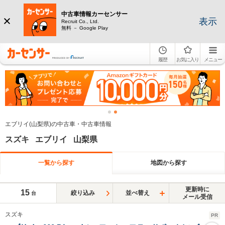
中古車情報カーセンサー
表示
Recruit Co., Ltd.
無料 － Google Play
履歴
お気に入り
メニュー
エブリイ(山梨県)の中古車・中古車情報
スズキ エブリイ 山梨県
一覧から探す
地図から探す
更新時に
15
絞り込み
並べ替え
台
メール受信
スズキ
PR