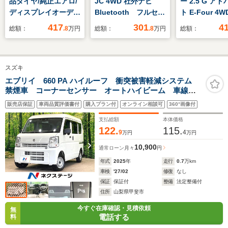
品タイヤ/純正エアロ/
JC 4WD 社外ナビ
ー 2.5 G ア
ディスプレイオーディ
Bluetooth フルセグ
ト E-Four 4
オ10.5インチ/フリッ
TV FM AM シー
リスタ 12.3型
417
301
4
総額：
.8
万円
総額：
.8
万円
総額：
プダウンモニター/デ
トヒーター クルーズ
AC100V フル
ジタルインナーミラ
コントロールシステ
ETC
ー/トヨタセーフティ
ム ステアリングスイ
スズキ
センス/両側電動スラ
ッチ 純正フロアマッ
イドドア/シートヒー
ト 純正アルミホイー
エブリイ 660 PA ハイルーフ 衝突被害軽減システム
禁煙車 コーナーセンサー オートハイビーム 車線逸
ター
ル 純正LED
脱警報 オートライト CD アイドリングストップ プ
ABS 横滑り防止装
販売店保証
車両品質評価書付
購入プラン付
オンライン相談可
360°画像付
ライバシーガラス ドアバイザー
置
支払総額
本体価格
122.
115.
9
4
万円
万円
10,900
通常ローン
月々
円
年式
2025
年
走行
0.7
万km
車検
'27/02
修復
なし
保証
保証付
整備
法定整備付
住所
山梨県甲斐市
今すぐ在庫確認・見積依頼
無
電話する
料