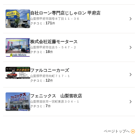
自社ローン専門店じしゃロン 甲府店
山梨県甲府市国母８丁目１１－３６
171
クチコミ：
件
株式会社近藤モータース
山梨県甲府市住吉５－５４７－２
18
クチコミ：
件
ファルコニーカーズ
山梨県甲府市向町７１７－１
12
クチコミ：
件
フェニックス 山梨笛吹店
山梨県笛吹市一宮町東原３０４－１
7
クチコミ：
件
ページトップへ