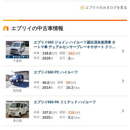
エブリイのカタログを見る
エブリイの中古車情報
エブリイ660 ジョイン ハイルーフ届出済未使用車 オ
ートマ車 デュアルセンサーブレーキサポート クリア
ランスソナー シートヒーター USB充電 LEDヘッドラ
本体：
158.8
総額：
162
万円
万円
イト プッシュスタート スマートキー アイドリングス
年式：
2026
走行：
2
年
km
トップ 電動ドアミラー
千葉県
エブリイ660 PC ハイルーフ
本体：
46.0
総額：
50
万円
万円
年式：
2014
走行：
10.3
年
万km
群馬県
エブリイ660 PA リミテッド ハイルーフ
本体：
107.0
総額：
116
万円
万円
年式：
2025
走行：
0.1
年
万km
東京都