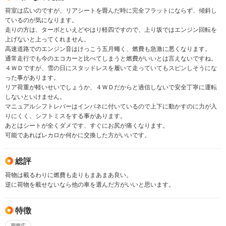
荷室は広いのですが、リアシートを畳んだ時に完全フラットにならず、傾斜し
ているのが気になります。
走りの方は、ターボといえどやはり軽四ですので、上り坂ではエンジン回転を
上げないと上ってくれません。
高速道路でのエンジン音はけっこう五月蠅く、燃費も急激に悪くなります。
通常走行でも今のエコカーと比べてしまうと燃費がいいとは言えないですね。
４ＷＤですが、雪の日にスタッドレスを履いて走っていてもスピンしそうにな
った事があります。
リア荷重が軽いせいでしょうか、４ＷＤだからと過信しないで安全丁寧に運転
しないといけません。
マニュアルシフトレバーはインパネに付いているので上下に動かすのに力が入
りにくく、シフトミスをする事があります。
あとはシートが全くダメです、すぐにお尻が痛くなります。
可能であればレカロか何かに交換した方がいいです。
総評
荷物は載るわりに燃費も走りもまあまあ良い。
逆に荷物を載せないなら他の車を選んだ方がいいと思います。
特徴
荷室広