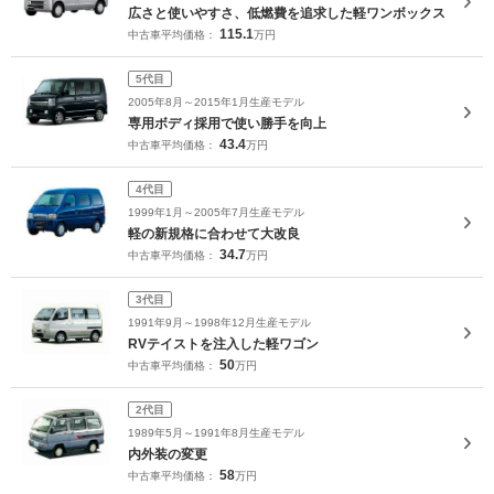
広さと使いやすさ、低燃費を追求した軽ワンボックス
115.1
中古車平均価格：
万円
5代目
2005年8月～2015年1月生産モデル
専用ボディ採用で使い勝手を向上
43.4
中古車平均価格：
万円
4代目
1999年1月～2005年7月生産モデル
軽の新規格に合わせて大改良
34.7
中古車平均価格：
万円
3代目
1991年9月～1998年12月生産モデル
RVテイストを注入した軽ワゴン
50
中古車平均価格：
万円
2代目
1989年5月～1991年8月生産モデル
内外装の変更
58
中古車平均価格：
万円