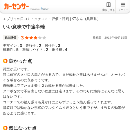
比較リスト
メニュー
エブリイの口コミ・クチコミ・評価・評判 | KTさん（兵庫県）
いい意味で中途半端
3
総合評価
投稿日：
2017
年
09
月
15
日
3
2
3
デザイン :
走行性 :
居住性 :
5
2
4
積載性 :
運転しやすさ :
維持費 :
良かった点
荷室が広いです。
特に荷室の入り口の高さがあるので、まだ載せた事はありませんが、オートバ
イを載せるのに良さそうです。
自転車は立てたまま楽々２台載せる事が出来ました。
ターボなので不自由しない程度には走ります、そのわりに燃費はそんなに悪く
はないです。
コーナーでの踏ん張りも見かけによらずけっこう踏ん張ってくれます。
舗装路では効かない形式のフルタイム４ＷＤという事ですが、４ＷＤの効果が
あるように感じます。
気になった点