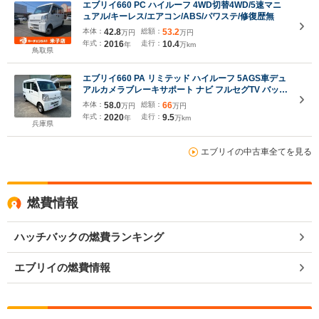
エブリイ660 PC ハイルーフ 4WD切替4WD/5速マニ
ュアル/キーレス/エアコン/ABS/パワステ/修復歴無
本体：
42.8
総額：
53.2
万円
万円
年式：
2016
走行：
10.4
年
万km
鳥取県
エブリイ660 PA リミテッド ハイルーフ 5AGS車デュ
アルカメラブレーキサポート ナビ フルセグTV バック
カメラ ETC 前後カメラドラレコ Bluetooth ブルート
本体：
58.0
総額：
66
万円
万円
ゥースキーレス
年式：
2020
走行：
9.5
年
万km
兵庫県
エブリイの中古車全てを見る
燃費情報
ハッチバックの燃費ランキング
エブリイの燃費情報