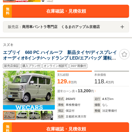
無
在庫確認・見積依頼
料
販売店：
商用車バントラ専門店 くるまのアップル京都店
スズキ
エブリイ 660 PC ハイルーフ 新品タイヤ/ディスプレイ
オーディオ8インチ/ヘッドランプ LED/エアバッグ 運転席/
エアバッグ 助手席/パワーウインドウ/キーレスエントリ
販売店保証
購入プラン付
オンライン相談可
360°画像付
ー/パワーステアリング/ワンオーナー
支払総額
本体価格
129.
118.
9
4
万円
万円
13,200
通常ローン
月々
円
年式
2024
年
走行
4.5
万km
車検
車検整備付
修復
なし
保証
保証付
整備
法定整備付
住所
京都府木津川市
無
在庫確認・見積依頼
料