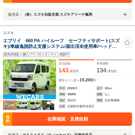
販売店：
（株）スズキ自販京都 スズキアリーナ亀岡
スズキ
エブリイ 660 PA ハイルーフ セーフティサポート(スズ
キ)/車線逸脱防止支援システム/届出済未使用車/ヘッドラ
ンプ LED/EBD付ABS/横滑り防止装置/アイドリングスト
販売店保証
購入プラン付
オンライン相談可
ップ/パワーウインドウ/キーレス
支払総額
本体価格
143.
134.
8
9
万円
万円
15,200
通常ローン
月々
円
年式
2026
年
走行
10
km
車検
'28/06
修復
なし
保証
保証付
整備
法定整備無
住所
京都府京都市伏見区
無
在庫確認・見積依頼
料
販売店：
ＷＥＣＡＲＳ（ウィーカーズ） 京都伏見店