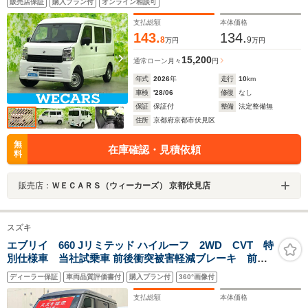
販売店保証
購入プラン付
オンライン相談可
ップ/パワーウインドウ/キーレス
支払総額
本体価格
143.
134.
8
9
万円
万円
15,200
通常ローン
月々
円
年式
2026
年
走行
10
km
車検
'28/06
修復
なし
保証
保証付
整備
法定整備無
住所
京都府京都市伏見区
無
在庫確認・見積依頼
料
販売店：
ＷＥＣＡＲＳ（ウィーカーズ） 京都伏見店
スズキ
エブリイ 660 Jリミテッド ハイルーフ 2WD CVT 特
別仕様車 当社試乗車 前後衝突被害軽減ブレーキ 前後
誤発進抑制機能 車線逸脱警報機能 パーキングセンサ
ディーラー保証
車両品質評価書付
購入プラン付
360°画像付
ー オーディオスイッチ オートライト オートハイビ
ーム アイドリングストップ
支払総額
本体価格