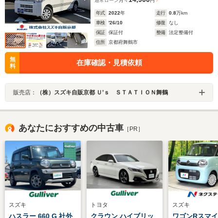
通常ローン
月々
円
年式
2022
年
走行
0.8
万km
車検
'26/10
修復
なし
保証
保証付
整備
法定整備付
住所
京都府舞鶴市
無
在庫確認・見積依頼
料
販売店：
（株）スズキ自販京都 Ｕ’ｓ ＳＴＡＴＩＯＮ舞鶴
あなたにおすすめの中古車
［PR］
スズキ
トヨタ
スズキ
ハスラー 660 G 社外
クラウン ハイブリッ
ワゴンRスマイル