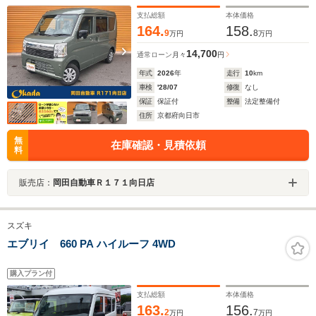
ンドウ USB電源 LED室内灯 フロアマット
支払総額
本体価格
164.
158.
9
8
万円
万円
14,700
通常ローン
月々
円
年式
2026
年
走行
10
km
車検
'28/07
修復
なし
保証
保証付
整備
法定整備付
住所
京都府向日市
無
在庫確認・見積依頼
料
販売店：
岡田自動車Ｒ１７１向日店
スズキ
エブリイ 660 PA ハイルーフ 4WD
購入プラン付
支払総額
本体価格
163.
156.
2
7
万円
万円