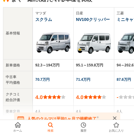
マツダ
日産
三菱
スクラム
NV100クリッパー
ミニキャ
基本情報
新車価格
92.3～194万円
95.1～159.8万円
94～202.
中古車
70.7万円
71.4万円
87.6万円
平均価格
クチコミ
4.0
4.0
-
総合評価
乗車定員
4人
4人
4人
※
人気のクルマは平均1ヶ月で掲載終了
▼
全てを表示する
ドア数
5ドア
5ドア
5ドア
在庫が無くなる前にお問い合わせください
ホーム
検索
履歴
お気に入り