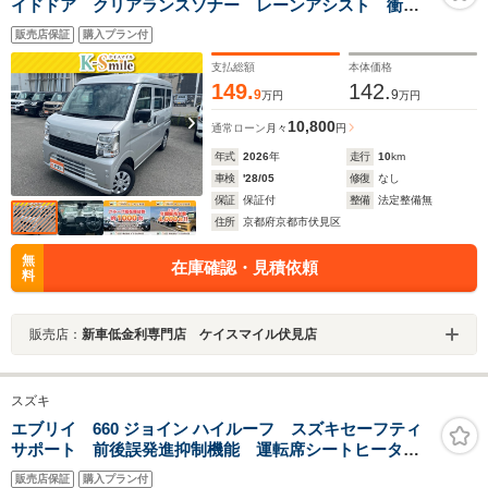
イドドア クリアランスソナー レーンアシスト 衝突
被害軽減システム オートライト LEDヘッドランプ
販売店保証
購入プラン付
キーレスエントリー アイドリングストップ 電動格納
ミラー シートヒーター
支払総額
本体価格
149.
142.
9
9
万円
万円
10,800
通常ローン
月々
円
年式
2026
年
走行
10
km
車検
'28/05
修復
なし
保証
保証付
整備
法定整備無
住所
京都府京都市伏見区
無
在庫確認・見積依頼
料
販売店：
新車低金利専門店 ケイスマイル伏見店
スズキ
エブリイ 660 ジョイン ハイルーフ スズキセーフティ
サポート 前後誤発進抑制機能 運転席シートヒータ
ー プッシュスタート LEDヘッドライト パワーウィ
販売店保証
購入プラン付