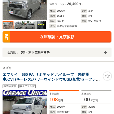
29,400
通常ローン
月々
円
年式
2026
年
走行
4
km
車検
'28/08
修復
なし
保証
保証付
整備
法定整備付
住所
京都府京都市南区
無
在庫確認・見積依頼
料
販売店：
（株）木下自動車商事
スズキ
エブリイ 660 PA リミテッド ハイルーフ 未使用
車/CVT/キーレス/パワーウインドウ/USB充電/セーフティ
サポート/プライバシーガラス
販売店保証
購入プラン付
支払総額
本体価格
108
100.
0
万円
万円
年式
2025
年
走行
30
km
車検
車検整備付
修復
なし