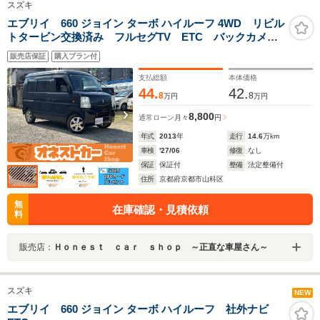
スズキ
エブリイ 660 ジョイン ターボ ハイルーフ 4WD リビル
トタービン交換済み フルセグTV ETC バックカメ
ラ ナビ LEDヘッドライト 革調シートカバー 4WD
販売店保証
購入プラン付
支払総額
本体価格
44.
42.
8
8
万円
万円
8,800
通常ローン
月々
円
年式
2013
年
走行
14.6
万km
車検
'27/06
修復
なし
保証
保証付
整備
法定整備付
住所
京都府京都市山科区
無
在庫確認・見積依頼
料
販売店：
Ｈｏｎｅｓｔ ｃａｒ ｓｈｏｐ ～正直な車屋さん～
スズキ
NEW
エブリイ 660 ジョイン ターボ ハイルーフ 社外ナビ