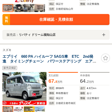
保証
保証付
整備
法定整備無
住所
京都府福知山市
無
在庫確認・見積依頼
料
販売店：
リバティ ドリーム福知山店
スズキ
エブリイ 660 PA ハイルーフ 5AGS車 ETC 2nd発
進 タイミングチェーン パワーステアリング エアバ
ック エアコン 走行距離42300km 軽バン 軽箱 ハ
販売店保証
イルーフ 積載量350kg 乗車定員4名
支払総額
本体価格
67.
64.
8
2
万円
万円
年式
2016
年
走行
4.3
万km
車検
車検整備付
修復
あり
保証
保証付
整備
法定整備付
住所
京都府京都市南区