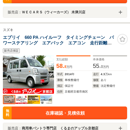
販売店：
ＷＥＣＡＲＳ（ウィーカーズ） 木津川店
スズキ
エブリイ 660 PA ハイルーフ タイミングチェーン パ
ワーステアリング エアバック エアコン 走行距離
42800km 軽バン 軽箱 ハイルーフ 積載量350kg 乗
販売店保証
車定員4名
支払総額
本体価格
58.
55.
8
0
万円
万円
年式
2014
年
走行
4.3
万km
車検
車検整備付
修復
あり
保証
保証付
整備
法定整備付
住所
京都府京都市南区
無
在庫確認・見積依頼
料
販売店：
商用車バントラ専門店 くるまのアップル京都店