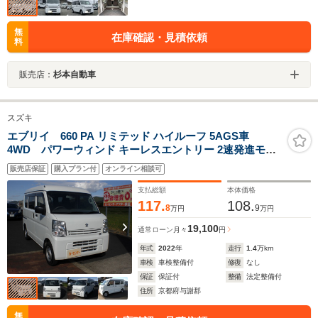
無
在庫確認・見積依頼
料
販売店：
杉本自動車
スズキ
エブリイ 660 PA リミテッド ハイルーフ 5AGS車
4WD パワーウィンド キーレスエントリー 2速発進モー
ド付
販売店保証
購入プラン付
オンライン相談可
支払総額
本体価格
117.
108.
8
9
万円
万円
19,100
通常ローン
月々
円
年式
2022
年
走行
1.4
万km
車検
車検整備付
修復
なし
保証
保証付
整備
法定整備付
住所
京都府与謝郡
無