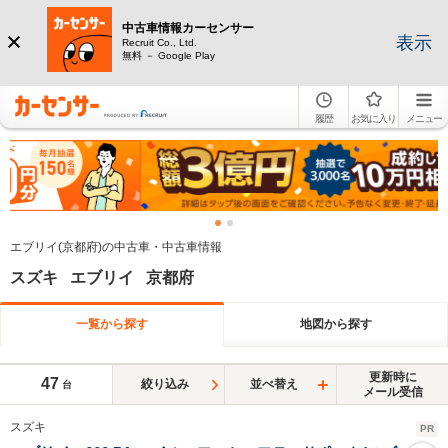
中古車情報カーセンサー
表示
Recruit Co., Ltd.
無料 － Google Play
履歴
お気に入り
メニュー
エブリイ(京都府)の中古車・中古車情報
スズキ エブリイ 京都府
一覧から探す
地図から探す
更新時に
47
絞り込み
並べ替え
台
メール受信
スズキ
PR