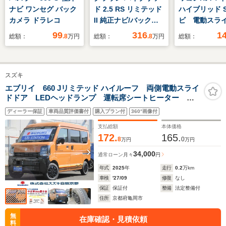
ナビ ワンセグ バック
ド 2.5 RS リミテッド
ハイブリッド S
カメラ ドラレコ
II 純正ナビ/バックカ
ビ 電動スラ
メラビ/ルトインETC/
ア 衝突被害
99
316
1
総額：
.8
万円
総額：
.8
万円
総額：
レザーシート/シート
テム 禁煙車
ヒーター/ベンチレー
ヒーター コ
ション/パワーシート/
ンサー スマ
スズキ
社外ハーフリップエア
ー LEDヘッ
ロ/レーダークルーズ
逸脱警報 オ
エブリイ 660 Jリミテッド ハイルーフ 両側電動スライ
ドドア LEDヘッドランプ 運転席シートヒーター ア
コントロール/LEDヘ
ト オートエ
イドリングストップ 衝突被害軽減ブレーキ 後退時ブ
ッドライト/LEDフォ
ディーラー保証
車両品質評価書付
購入プラン付
360°画像付
レーキサポート
グライト
支払総額
本体価格
172.
165.
8
0
万円
万円
34,000
通常ローン
月々
円
年式
2025
年
走行
0.2
万km
車検
'27/09
修復
なし
保証
保証付
整備
法定整備付
住所
京都府亀岡市
無
在庫確認・見積依頼
料