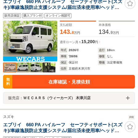
エブリイ 660 PA ハイルーフ セーフティサポート(スズ
キ)/車線逸脱防止支援システム/届出済未使用車/ヘッドラ
ンプ LED/EBD付ABS/横滑り防止装置/アイドリングスト
販売店保証
購入プラン付
オンライン相談可
ップ/パワーウインドウ/キーレス
支払総額
本体価格
143.
134.
8
9
万円
万円
15,200
通常ローン
月々
円
年式
2026
年
走行
10
km
車検
'28/06
修復
なし
保証
保証付
整備
法定整備無
住所
京都府木津川市
無
在庫確認・見積依頼
料
販売店：
ＷＥＣＡＲＳ（ウィーカーズ） 木津川店
スズキ
PR
エブリイ 660 PA ハイルーフ セーフティサポート(スズ
キ)/車線逸脱防止支援システム/届出済未使用車/ヘッドラ
ンプ LED/EBD付ABS/横滑り防止装置/アイドリングスト