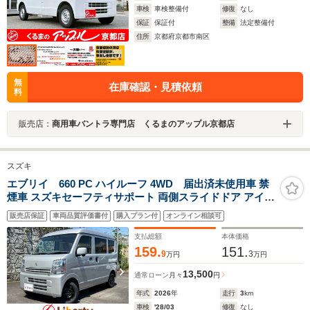
車検
車検整備付
修復
なし
保証
保証付
整備
法定整備付
住所
京都府京都市南区
無
在庫確認・見積依頼
料
販売店：
商用車バントラ専門店 くるまのアップル京都店
スズキ
エブリイ 660 PC ハイルーフ 4WD 届出済未使用車 禁
煙車 スズキセーフティサポート 両側スライドドア アイド
リングストップ 障害物センサー 運転席シートヒーター
販売店保証
車両品質評価書付
購入プラン付
オンライン相談可
支払総額
本体価格
159.
151.
9
3
万円
万円
13,500
通常ローン
月々
円
年式
2026
年
走行
3
km
車検
'28/03
修復
なし