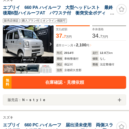
エブリイ 660 PA ハイルーフ 大型ヘッドレスト 最終
後期6型ハイルーフAT パワステ付 衝突安全ボディ
ETC付き 両席エアバック
販売店保証
購入プラン付
オンライン相談可
支払総額
本体価格
37.
34.
7
7
万円
万円
2,100
通常ローン
月々
円
年式
2014
年
走行
12.0
万km
車検
車検整備付
修復
なし
保証
保証付
整備
法定整備付
住所
京都府久世郡
無
在庫確認・見積依頼
料
販売店：
Ｎ－ｓｔｙｌｅ
スズキ
エブリイ 660 PC ハイルーフ 届出済未使用 両側スラ