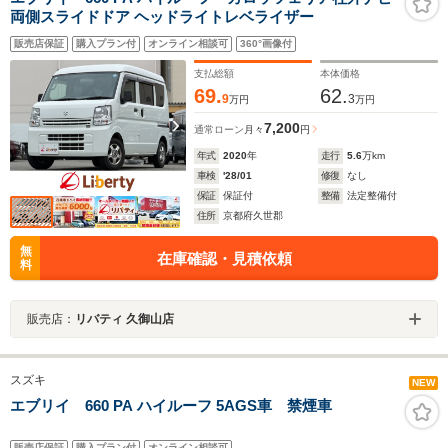
両側スライドドア ヘッドライトレベライザー
販売店保証
購入プラン付
オンライン相談可
360°画像付
支払総額
本体価格
69.
62.
9
3
万円
万円
7,200
通常ローン
月々
円
年式
2020
年
走行
5.6
万km
車検
'28/01
修復
なし
保証
保証付
整備
法定整備付
住所
京都府久世郡
無
在庫確認・見積依頼
料
販売店：
リバティ 久御山店
スズキ
NEW
エブリイ 660 PA ハイルーフ 5AGS車 禁煙車
販売店保証
購入プラン付
オンライン相談可