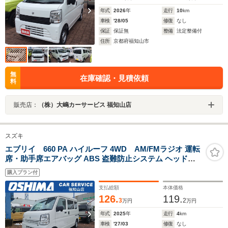
年式
2026
年
走行
10
km
車検
'28/05
修復
なし
保証
保証無
整備
法定整備付
住所
京都府福知山市
無
在庫確認・見積依頼
料
販売店：
（株）大嶋カーサービス 福知山店
スズキ
エブリイ 660 PA ハイルーフ 4WD AM/FMラジオ 運転
席・助手席エアバッグ ABS 盗難防止システム ヘッドラ
イトレベライザー エアコン パワステ
購入プラン付
支払総額
本体価格
126.
119.
3
2
万円
万円
年式
2025
年
走行
4
km
車検
'27/03
修復
なし