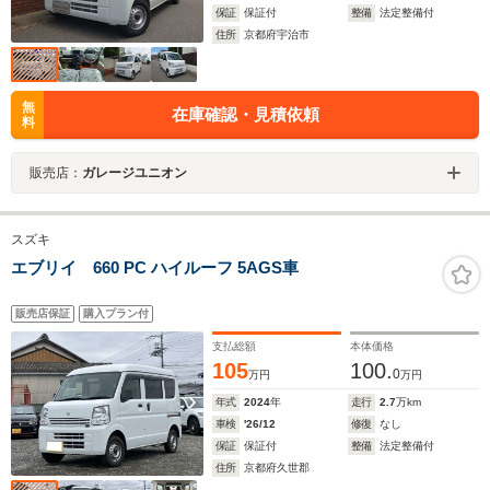
保証
保証付
整備
法定整備付
住所
京都府宇治市
無
在庫確認・見積依頼
料
販売店：
ガレージユニオン
スズキ
エブリイ 660 PC ハイルーフ 5AGS車
販売店保証
購入プラン付
支払総額
本体価格
105
100.
0
万円
万円
年式
2024
年
走行
2.7
万km
車検
'26/12
修復
なし
保証
保証付
整備
法定整備付
住所
京都府久世郡