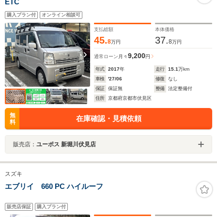
ETC
購入プラン付
オンライン相談可
支払総額
本体価格
45.
37.
8
8
万円
万円
9,200
通常ローン
月々
円
年式
2017
年
走行
15.1
万km
車検
'27/06
修復
なし
保証
保証無
整備
法定整備付
住所
京都府京都市伏見区
無
在庫確認・見積依頼
料
販売店：
ユーポス 新堀川伏見店
スズキ
エブリイ 660 PC ハイルーフ
販売店保証
購入プラン付