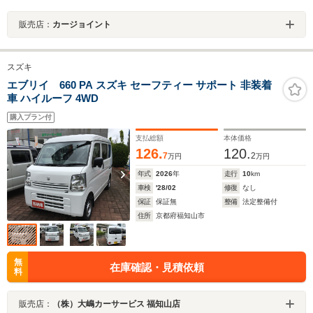
販売店：
カージョイント
スズキ
エブリイ 660 PA スズキ セーフティー サポート 非装着
車 ハイルーフ 4WD
購入プラン付
支払総額
本体価格
126.
120.
7
2
万円
万円
年式
2026
年
走行
10
km
車検
'28/02
修復
なし
保証
保証無
整備
法定整備付
住所
京都府福知山市
無
在庫確認・見積依頼
料
販売店：
（株）大嶋カーサービス 福知山店