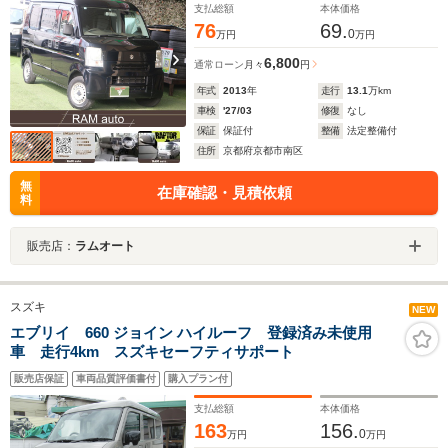
支払総額
本体価格
76
69.
0
万円
万円
6,800
通常ローン
月々
円
年式
2013
年
走行
13.1
万km
車検
'27/03
修復
なし
保証
保証付
整備
法定整備付
住所
京都府京都市南区
無
在庫確認・見積依頼
料
販売店：
ラムオート
スズキ
NEW
エブリイ 660 ジョイン ハイルーフ 登録済み未使用
車 走行4km スズキセーフティサポート
販売店保証
車両品質評価書付
購入プラン付
支払総額
本体価格
163
156.
0
万円
万円