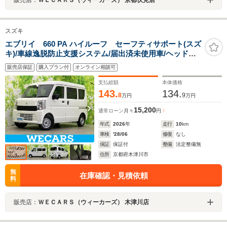
スズキ
エブリイ 660 PA ハイルーフ セーフティサポート(スズ
キ)/車線逸脱防止支援システム/届出済未使用車/ヘッドラ
ンプ LED/EBD付ABS/横滑り防止装置/アイドリングスト
販売店保証
購入プラン付
オンライン相談可
ップ/パワーウインドウ/キーレス
支払総額
本体価格
143.
134.
8
9
万円
万円
15,200
通常ローン
月々
円
年式
2026
年
走行
10
km
車検
'28/06
修復
なし
保証
保証付
整備
法定整備無
住所
京都府木津川市
無
在庫確認・見積依頼
料
販売店：
ＷＥＣＡＲＳ（ウィーカーズ） 木津川店