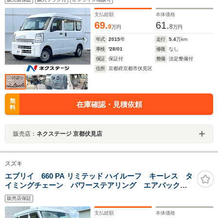
支払総額
本体価格
69.
61.
9
8
万円
万円
年式
2015
年
走行
5.4
万km
車検
'28/01
修復
なし
保証
保証付
整備
法定整備付
住所
京都府京都市伏見区
無
在庫確認・見積依頼
料
販売店：
ネクステージ 京都伏見店
スズキ
エブリイ 660 PA リミテッド ハイルーフ キーレス タ
イミングチェーン パワーステアリング エアバック
エアコン 走行距離70100km 軽バン 軽箱 ハイルー
販売店保証
フ 積載量350kg 乗車定員4名
支払総額
本体価格