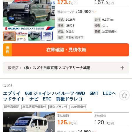
173.
167.
7
0
万円
万円
19,400
通常ローン
月々
円
年式
2026
年
走行
0.2
万km
車検
'28/03
修復
なし
保証
保証付
整備
法定整備付
住所
京都府城陽市
無
在庫確認・見積依頼
料
販売店：
（株）スズキ自販京都 スズキアリーナ城陽
スズキ
エブリイ 660 ジョイン ハイルーフ 4WD 5MT LEDヘ
ッドライト ナビ ETC 前後ドラレコ
販売店保証
車両品質評価書付
購入プラン付
360°画像付
支払総額
本体価格
125.
120.
9
0
万円
万円
14,900