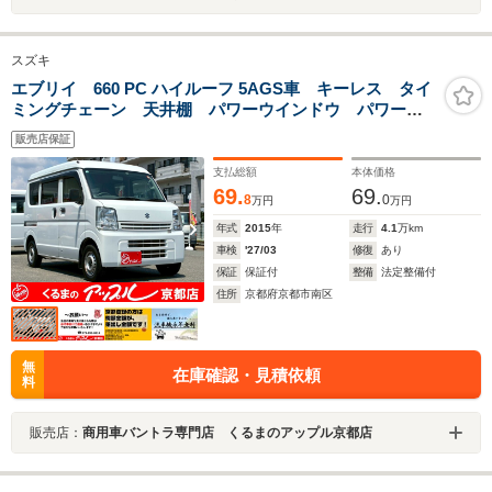
スズキ
エブリイ 660 PC ハイルーフ 5AGS車 キーレス タイ
ミングチェーン 天井棚 パワーウインドウ パワース
テアリング エアバック エアコン 走行距離
販売店保証
40700km 軽バン 軽箱 ハイルーフ 積載量350kg 乗
車定員4名
支払総額
本体価格
69.
69.
8
0
万円
万円
年式
2015
年
走行
4.1
万km
車検
'27/03
修復
あり
保証
保証付
整備
法定整備付
住所
京都府京都市南区
無
在庫確認・見積依頼
料
販売店：
商用車バントラ専門店 くるまのアップル京都店