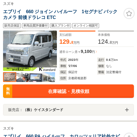
スズキ
エブリイ 660 ジョイン ハイルーフ 1セグナビ バック
カメラ 前後ドラレコ ETC
販売店保証
車両品質評価書付
購入プラン付
オンライン相談可
支払総額
本体価格
129.
124.
8
8
万円
万円
9,100
通常ローン
月々
円
年式
2023
年
走行
0.6
万km
車検
'27/06
修復
なし
保証
保証付
整備
法定整備付
住所
京都府相楽郡
無
在庫確認・見積依頼
料
販売店：
（株）ケイスタンダード
スズキ
エブリイ 660 PA ハイルーフ カロッツェリア社外ナビ