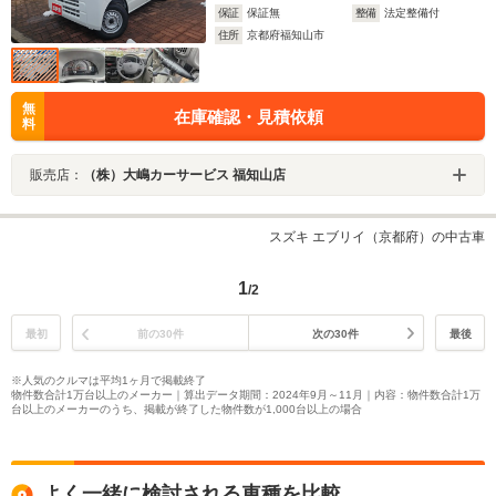
保証
保証無
整備
法定整備付
住所
京都府福知山市
無
在庫確認・見積依頼
料
販売店：
（株）大嶋カーサービス 福知山店
スズキ エブリイ（京都府）の中古車
1
/2
最初
前の30件
次の30件
最後
※人気のクルマは平均1ヶ月で掲載終了
物件数合計1万台以上のメーカー｜算出データ期間：2024年9月～11月｜内容：物件数合計1万
台以上のメーカーのうち、掲載が終了した物件数が1,000台以上の場合
よく一緒に検討される車種を比較