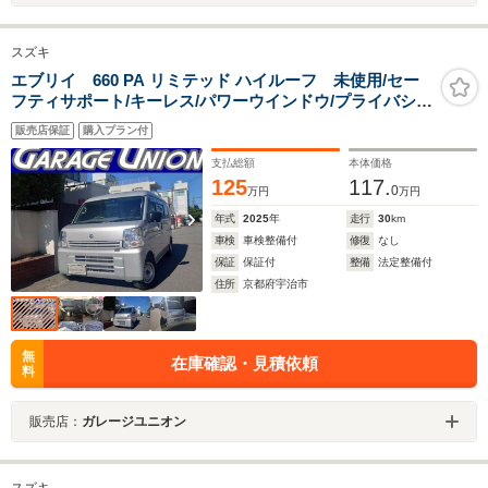
スズキ
エブリイ 660 PA リミテッド ハイルーフ 未使用/セー
フティサポート/キーレス/パワーウインドウ/プライバシー
ガラス/ドアバイザー/CVT/メーカー保証
販売店保証
購入プラン付
支払総額
本体価格
125
117.
0
万円
万円
年式
2025
年
走行
30
km
車検
車検整備付
修復
なし
保証
保証付
整備
法定整備付
住所
京都府宇治市
無
在庫確認・見積依頼
料
販売店：
ガレージユニオン
スズキ