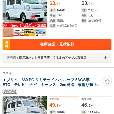
63.
63.
8
0
万円
万円
年式
2018
年
走行
7.1
万km
車検
'26/11
修復
なし
保証
保証付
整備
法定整備付
住所
京都府京都市南区
無
在庫確認・見積依頼
料
販売店：
商用車バントラ専門店 くるまのアップル京都店
スズキ
エブリイ 660 PC リミテッド ハイルーフ 5AGS車
ETC テレビ ナビ キーレス 2nd発進 横滑り防止装
置 電格ミラー ABS タイミングチェーン パワーウ
販売店保証
インドウ パワーステアリング エアバック エアコ
ン 走行距離114200km 軽バン 積載量350kg
支払総額
本体価格
49.
46.
8
2
万円
万円
年式
2018
年
走行
11.5
万km