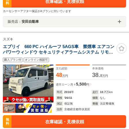
在庫確認・見積依頼
料
カーセンサーアフター保証がAプランに付いています
販売店：
安田自動車
スズキ
エブリイ 660 PC ハイルーフ 5AGS車 禁煙車 エアコン
パワーウィンドウ セキュリティアラームシステム リモコ
ンキー
購入プラン付
オンライン相談可
支払総額
本体価格
48
38.
8
万円
万円
5,500
通常ローン
月々
円
年式
2016
年
走行
10.7
万km
車検
'26/11
修復
なし
保証
保証無
整備
法定整備無
住所
京都府京都市伏見区
無
在庫確認・見積依頼
料