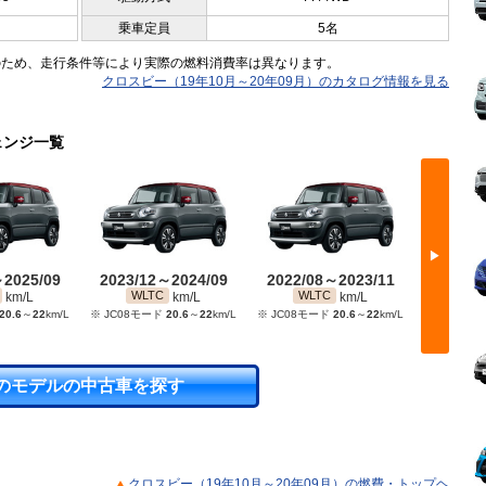
乗車定員
5名
のため、走行条件等により実際の燃料消費率は異なります。
クロスビー（19年10月～20年09月）のカタログ情報を見る
ェンジ一覧
▶
～2025/09
2023/12～2024/09
2022/08～2023/11
2020/
WLTC
WLTC
WL
km/L
km/L
km/L
20.6
～
22
km/L
※ JC08モード
20.6
～
22
km/L
※ JC08モード
20.6
～
22
km/L
※ JC08
のモデルの中古車を探す
クロスビー（19年10月～20年09月）の燃費・トップヘ