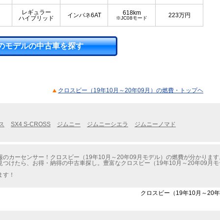
レギュラー
618km
インパネ6AT
223
万円
ハイブリッド
※JC08モード
のモデルの中古車を探す
クロスビー（19年10月～20年09月）の燃費・トップヘ
ス
SX4 S-CROSS
ジムニー
ジムニーシエラ
ジムニーノマド
のカーセンサー！クロスビー（19年10月～20年09月モデル）の燃費が分かります
つけたら、お得・納得の中古車探し。豊富なクロスビー（19年10月～20年09月
ます！
クロスビー（19年10月～20