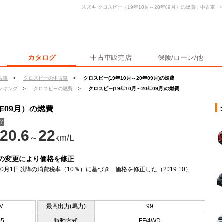
スズキ クロスビー（19年10月～20年09月）の燃費 | 中古
カタログ
中古車販売店
保険/ローン/他
古車
>
クロスビーの中古車
>
クロスビー(19年10月～20年09月)の燃費
ンキング
>
クロスビーの燃費
>
クロスビー(19年10月～20年09月)の燃費
年09月）の燃費
？
20.6
22
～
km/L
の変更により価格を修正
年10月1日以降の消費税率（10％）に基づき、価格を修正した（2019.10）
Ｖ
最高出力(馬力)
99
05
駆動方式
FF/4WD