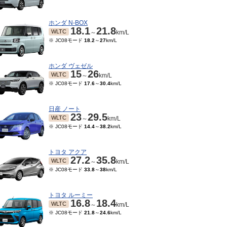
ホンダ N-BOX
18.1
21.8
WLTC
～
km/L
※ JC08モード
18.2
～
27
km/L
ホンダ ヴェゼル
15
26
WLTC
～
km/L
※ JC08モード
17.6
～
30.4
km/L
日産 ノート
23
29.5
WLTC
～
km/L
※ JC08モード
14.4
～
38.2
km/L
10～2022/07
2017/12～2019/09
20.6
22
TC
JC08
km/L
～
km/L
モード
20.6
～
22
km/L
トヨタ アクア
27.2
35.8
WLTC
～
km/L
※ JC08モード
33.8
～
38
km/L
トヨタ ルーミー
16.8
18.4
WLTC
～
km/L
※ JC08モード
21.8
～
24.6
km/L