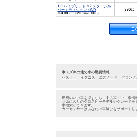
1.0 ハイブリッド MZ スターシル
996cc
バーエディション 4WD
※JC08モード20.6km/L (30L)
こ
◆スズキの他の車の燃費情報
ハスラー
イグニス
エスクード
フロンク
燃費のいい車を探すなら、中古車・中古車情報
お気に入りのクロスビーモデルやグレードを見
車検索ができます。
カーセンサーはあなたの車選びをサポートし