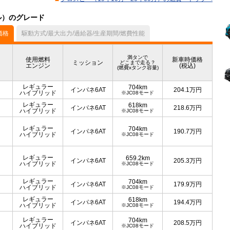
デル）のグレード
価格
駆動方式/最大出力/過給器/生産期間/燃費性能
満タンで
使用燃料
新車時価格
ミッション
どこまで走る？
エンジン
(税込)
(燃費xタンク容量)
レギュラー
704km
インパネ6AT
204.1
万円
ハイブリッド
※JC08モード
レギュラー
618km
インパネ6AT
218.6
万円
ハイブリッド
※JC08モード
レギュラー
704km
インパネ6AT
190.7
万円
ハイブリッド
※JC08モード
レギュラー
659.2km
インパネ6AT
205.3
万円
ハイブリッド
※JC08モード
レギュラー
704km
インパネ6AT
179.9
万円
ハイブリッド
※JC08モード
レギュラー
618km
インパネ6AT
194.4
万円
ハイブリッド
※JC08モード
レギュラー
704km
インパネ6AT
208.5
万円
ハイブリッド
※JC08モード