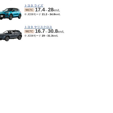
トヨタ ライズ
17.4
28
WLTC
～
km/L
※ JC08モード
21.2
～
34.8
km/L
トヨタ ヤリスクロス
16.7
30.8
WLTC
～
km/L
※ JC08モード
29
～
31.3
km/L