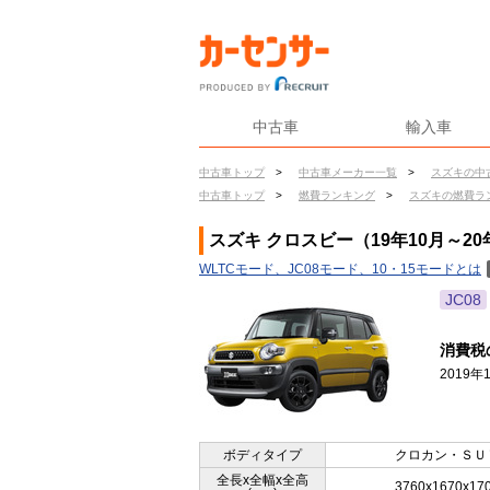
中古車
輸入車
中古車トップ
>
中古車メーカー一覧
>
スズキの中
中古車トップ
>
燃費ランキング
>
スズキの燃費ラ
スズキ クロスビー（19年10月～20
WLTCモード、JC08モード、10・15モードとは
JC08
消費税
2019
ボディタイプ
クロカン・ＳＵ
全長x全幅x全高
3760x1670x17