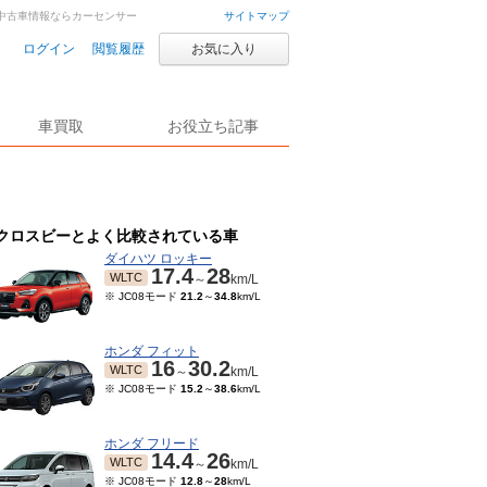
車・中古車情報ならカーセンサー
サイトマップ
ログイン
閲覧履歴
お気に入り
車買取
お役立ち記事
クロスビーとよく比較されている車
ダイハツ ロッキー
17.4
28
WLTC
～
km/L
※ JC08モード
21.2
～
34.8
km/L
ホンダ フィット
16
30.2
WLTC
～
km/L
※ JC08モード
15.2
～
38.6
km/L
ホンダ フリード
14.4
26
WLTC
～
km/L
※ JC08モード
12.8
～
28
km/L