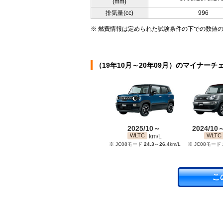
(mm)
排気量(cc)
996
※ 燃費情報は定められた試験条件の下での数値
（19年10月～20年09月）のマイナーチ
2025/10～
2024/10
WLTC
WLTC
km/L
※ JC08モード
24.3
～
26.4
km/L
※ JC08モード
こ