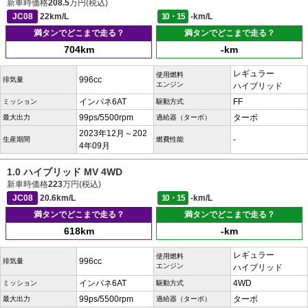
新車時価格
208.5
万円(税込)
JC08
22km/L
10・15
-km/L
満タンでどこまで走る？
満タンでどこまで走る？
704km
-km
レギュラー
使用燃料
996cc
排気量
エンジン
ハイブリッド
インパネ6AT
FF
ミッション
駆動方式
99ps/5500rpm
ターボ
最大出力
過給器（ターボ）
2023年12月～202
-
生産期間
燃費性能
4年09月
1.0 ハイブリッド MV 4WD
新車時価格
223
万円(税込)
JC08
20.6km/L
10・15
-km/L
満タンでどこまで走る？
満タンでどこまで走る？
618km
-km
レギュラー
使用燃料
996cc
排気量
エンジン
ハイブリッド
インパネ6AT
4WD
ミッション
駆動方式
99ps/5500rpm
ターボ
最大出力
過給器（ターボ）