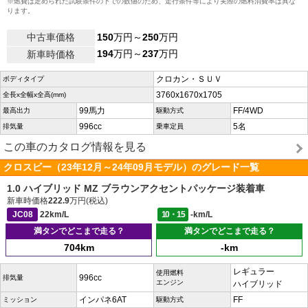
※燃費は定められた試験条件の下での数値のため、走行条件等により実際の燃料消費率は異な
ります。
中古車価格
150
万円～
250
万円
194
万円～
237
万円
新車時価格
クロカン・ＳＵＶ
ボディタイプ
3760x1670x1705
全長x全幅x全高(mm)
99馬力
FF/4WD
最高出力
駆動方式
996cc
5名
排気量
乗車定員
この車のカタログ情報を見る
クロスビー（23年12月～24年09月モデル）のグレード一覧
1.0 ハイブリッド MZ ブラウンアクセントパッケージ装着車
新車時価格
222.9
万円(税込)
JC08
22km/L
10・15
-km/L
満タンでどこまで走る？
満タンでどこまで走る？
704km
-km
レギュラー
使用燃料
996cc
排気量
エンジン
ハイブリッド
インパネ6AT
FF
ミッション
駆動方式