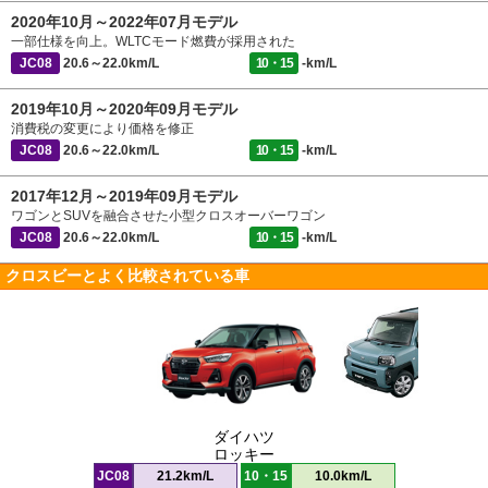
2020年10月～2022年07月モデル
一部仕様を向上。WLTCモード燃費が採用された
JC08
20.6～22.0km/L
10・15
-km/L
2019年10月～2020年09月モデル
消費税の変更により価格を修正
JC08
20.6～22.0km/L
10・15
-km/L
2017年12月～2019年09月モデル
ワゴンとSUVを融合させた小型クロスオーバーワゴン
JC08
20.6～22.0km/L
10・15
-km/L
クロスビーとよく比較されている車
ダイハツ
ロッキー
JC08
21.2km/L
10・15
10.0km/L