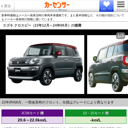
戻る
お気に入り
メニュー
新車時価格はメーカー発表当時の車両本体価格です。また基本情報など、その他の項目について
もメーカー発表時の情報に基いています。
スズキ クロスビー（23年12月～24年09月）の燃費
1/3
22年(R4)8月、一部改良時のフロント。仕様はグレードにより異なります
JC08モード
10・15モード
20.6～22.0km/L
-km/L