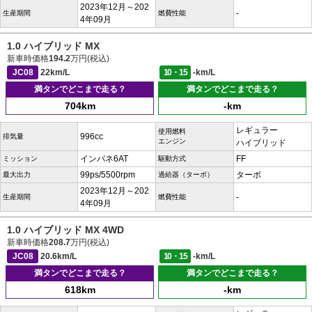
2023年12月～202
-
生産期間
燃費性能
4年09月
1.0 ハイブリッド MX
新車時価格
194.2
万円(税込)
JC08
22km/L
10・15
-km/L
満タンでどこまで走る？
満タンでどこまで走る？
704km
-km
レギュラー
使用燃料
996cc
排気量
エンジン
ハイブリッド
インパネ6AT
FF
ミッション
駆動方式
99ps/5500rpm
ターボ
最大出力
過給器（ターボ）
2023年12月～202
-
生産期間
燃費性能
4年09月
1.0 ハイブリッド MX 4WD
新車時価格
208.7
万円(税込)
JC08
20.6km/L
10・15
-km/L
満タンでどこまで走る？
満タンでどこまで走る？
618km
-km