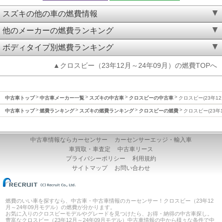
スズキの他の車の燃費情報
他のメーカーの燃費ランキング
ボディタイプ別燃費ランキング
▲クロスビー（23年12月～24年09月）の燃費TOPへ
中古車トップ
中古車メーカー一覧
スズキの中古車
クロスビーの中古車
クロスビー(23年12
中古車トップ
燃費ランキング
スズキの燃費ランキング
クロスビーの燃費
クロスビー(23年
中古車情報ならカーセンサー
カーセンサーエッジ・輸入車
車買取・車査定
中古車リース
プライバシーポリシー
利用規約
サイトマップ
お問い合わせ
燃費のいい車を探すなら、中古車・中古車情報のカーセンサー！クロスビー（23年12
月～24年09月モデル）の燃費が分かります。
お気に入りのクロスビーモデルやグレードを見つけたら、お得・納得の中古車探し。
豊富なクロスビー（23年12月～24年09月モデル）中古車情報の中から様々な条件で中