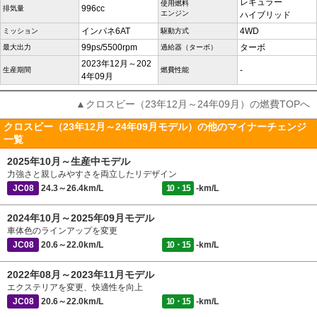
レギュラー
使用燃料
996cc
排気量
エンジン
ハイブリッド
インパネ6AT
4WD
ミッション
駆動方式
99ps/5500rpm
ターボ
最大出力
過給器（ターボ）
2023年12月～202
-
生産期間
燃費性能
4年09月
▲クロスビー（23年12月～24年09月）の燃費TOPへ
クロスビー（23年12月～24年09月モデル）の他のマイナーチェンジ
一覧
2025年10月～生産中モデル
力強さと親しみやすさを両立したリデザイン
JC08
24.3～26.4km/L
10・15
-km/L
2024年10月～2025年09月モデル
車体色のラインアップを変更
JC08
20.6～22.0km/L
10・15
-km/L
2022年08月～2023年11月モデル
エクステリアを変更、快適性を向上
JC08
20.6～22.0km/L
10・15
-km/L