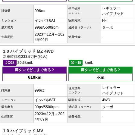
レギュラー
使用燃料
996cc
排気量
エンジン
ハイブリッド
インパネ6AT
FF
ミッション
駆動方式
99ps/5500rpm
ターボ
最大出力
過給器（ターボ）
2023年12月～202
-
生産期間
燃費性能
4年09月
1.0 ハイブリッド MZ 4WD
新車時価格
233.5
万円(税込)
JC08
20.6km/L
10・15
-km/L
満タンでどこまで走る？
満タンでどこまで走る？
618km
-km
レギュラー
使用燃料
996cc
排気量
エンジン
ハイブリッド
インパネ6AT
4WD
ミッション
駆動方式
99ps/5500rpm
ターボ
最大出力
過給器（ターボ）
2023年12月～202
-
生産期間
燃費性能
4年09月
1.0 ハイブリッド MV