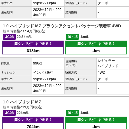
99ps/5500rpm
ターボ
最大出力
過給器（ターボ）
2023年12月～202
-
生産期間
燃費性能
4年09月
1.0 ハイブリッド MZ ブラウンアクセントパッケージ装着車 4WD
新車時価格
237.4
万円(税込)
JC08
20.6km/L
10・15
-km/L
満タンでどこまで走る？
満タンでどこまで走る？
618km
-km
レギュラー
使用燃料
996cc
排気量
エンジン
ハイブリッド
インパネ6AT
4WD
ミッション
駆動方式
99ps/5500rpm
ターボ
最大出力
過給器（ターボ）
2023年12月～202
-
生産期間
燃費性能
4年09月
1.0 ハイブリッド MZ
新車時価格
219
万円(税込)
JC08
22km/L
10・15
-km/L
満タンでどこまで走る？
満タンでどこまで走る？
704km
-km