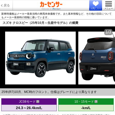
戻る
お気に入り
メニュー
新車時価格はメーカー発表当時の車両本体価格です。また基本情報など、その他の項目について
もメーカー発表時の情報に基いています。
スズキ クロスビー（25年10月～生産中モデル）の燃費
1/3
25年(R7)10月、MC時のフロント。仕様はグレードにより異なります
JC08モード
10・15モード
24.3～26.4km/L
-km/L