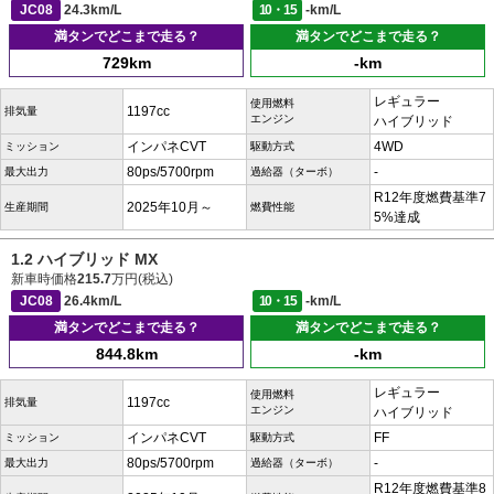
JC08
24.3km/L
10・15
-km/L
満タンでどこまで走る？
満タンでどこまで走る？
729km
-km
レギュラー
使用燃料
1197cc
排気量
エンジン
ハイブリッド
インパネCVT
4WD
ミッション
駆動方式
80ps/5700rpm
-
最大出力
過給器（ターボ）
R12年度燃費基準7
2025年10月～
生産期間
燃費性能
5%達成
1.2 ハイブリッド MX
新車時価格
215.7
万円(税込)
JC08
26.4km/L
10・15
-km/L
満タンでどこまで走る？
満タンでどこまで走る？
844.8km
-km
レギュラー
使用燃料
1197cc
排気量
エンジン
ハイブリッド
インパネCVT
FF
ミッション
駆動方式
80ps/5700rpm
-
最大出力
過給器（ターボ）
R12年度燃費基準8