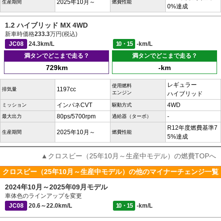
2025年10月～
生産期間
燃費性能
0%達成
1.2 ハイブリッド MX 4WD
新車時価格
233.3
万円(税込)
JC08
24.3km/L
10・15
-km/L
満タンでどこまで走る？
満タンでどこまで走る？
729km
-km
レギュラー
使用燃料
1197cc
排気量
エンジン
ハイブリッド
インパネCVT
4WD
ミッション
駆動方式
80ps/5700rpm
-
最大出力
過給器（ターボ）
R12年度燃費基準7
2025年10月～
生産期間
燃費性能
5%達成
▲クロスビー（25年10月～生産中モデル）の燃費TOPへ
クロスビー（25年10月～生産中モデル）の他のマイナーチェンジ一覧
2024年10月～2025年09月モデル
車体色のラインアップを変更
JC08
20.6～22.0km/L
10・15
-km/L