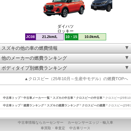
ダイハツ
ロッキー
JC08
21.2km/L
10・15
10.0km/L
スズキの他の車の燃費情報
他のメーカーの燃費ランキング
ボディタイプ別燃費ランキング
▲クロスビー（25年10月～生産中モデル）の燃費TOPへ
中古車トップ
中古車メーカー一覧
スズキの中古車
クロスビーの中古車
クロスビー(25年1
中古車トップ
燃費ランキング
スズキの燃費ランキング
クロスビーの燃費
クロスビー(25
中古車情報ならカーセンサー
カーセンサーエッジ・輸入車
車買取・車査定
中古車リース