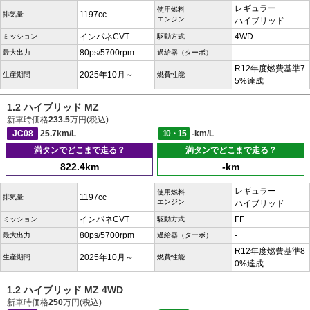
レギュラー
使用燃料
1197cc
排気量
エンジン
ハイブリッド
インパネCVT
4WD
ミッション
駆動方式
80ps/5700rpm
-
最大出力
過給器（ターボ）
R12年度燃費基準7
2025年10月～
生産期間
燃費性能
5%達成
1.2 ハイブリッド MZ
新車時価格
233.5
万円(税込)
JC08
25.7km/L
10・15
-km/L
満タンでどこまで走る？
満タンでどこまで走る？
822.4km
-km
レギュラー
使用燃料
1197cc
排気量
エンジン
ハイブリッド
インパネCVT
FF
ミッション
駆動方式
80ps/5700rpm
-
最大出力
過給器（ターボ）
R12年度燃費基準8
2025年10月～
生産期間
燃費性能
0%達成
1.2 ハイブリッド MZ 4WD
新車時価格
250
万円(税込)