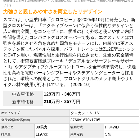
※燃費は定められた試験条件の下での数値のため、走行条件等により実際の燃料消費率は異な
ります。
力強さと親しみやすさを両立したリデザイン
スズキは、小型乗用車「クロスビー」を2025年10月に発売した。新
型クロスビーは、「アクティブシーンに似合う個性的なデザインと
広い室内空間」をコンセプトに、愛着のわく外観と使いやすい内部
空間を備えたコンパクトクロスオーバーである。エクステリアは力
強さを感じさせる角を丸めた四角をモチーフにし、内装では革とス
テッチを模したパネルを採用。パワートレインにはZ12E型エンジン
とCVTを用い、燃費性能と走行性能を両立させた。先進の安全装備
として、衝突被害軽減ブレーキ「デュアルセンサーブレーキサポー
トII」やアダプティブクルーズコントロールを全車標準装備し、快適
性を高める電動パーキングブレーキやステアリングヒーターも採用
された。環境への配慮として、フロントグリルのメッキ廃止やリサ
イクル材の使用が行われている。（2025.10）
中古車価格
129
万円～
348
万円
216
万円～
257
万円
新車時価格
クロカン・ＳＵＶ
ボディタイプ
3760x1670x1705
全長x全幅x全高(mm)
80馬力
FF/4WD
最高出力
駆動方式
1197cc
5名
排気量
乗車定員