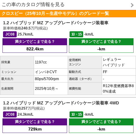
この車のカタログ情報を見る
クロスビー（25年10月～生産中モデル）のグレード一覧
1.2 ハイブリッド MZ アップグレードパッケージ装着車
新車時価格
240.5
万円(税込)
JC08
25.7km/L
10・15
-km/L
満タンでどこまで走る？
満タンでどこまで走る？
822.4km
-km
レギュラー
使用燃料
1197cc
排気量
エンジン
ハイブリッド
インパネCVT
FF
ミッション
駆動方式
80ps/5700rpm
-
最大出力
過給器（ターボ）
R12年度燃費基準8
2025年10月～
生産期間
燃費性能
0%達成
1.2 ハイブリッド MZ アップグレードパッケージ装着車 4WD
新車時価格
257
万円(税込)
JC08
24.3km/L
10・15
-km/L
満タンでどこまで走る？
満タンでどこまで走る？
729km
-km