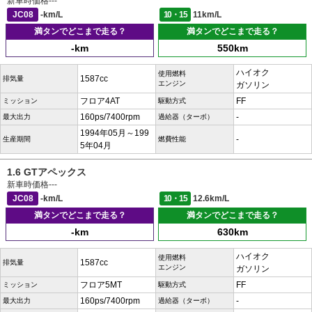
新車時価格
---
JC08
-km/L
10・15
11km/L
満タンでどこまで走る？
満タンでどこまで走る？
-km
550km
ハイオク
使用燃料
1587cc
排気量
エンジン
ガソリン
フロア4AT
FF
ミッション
駆動方式
160ps/7400rpm
-
最大出力
過給器（ターボ）
1994年05月～199
-
生産期間
燃費性能
5年04月
1.6 GTアペックス
新車時価格
---
JC08
-km/L
10・15
12.6km/L
満タンでどこまで走る？
満タンでどこまで走る？
-km
630km
ハイオク
使用燃料
1587cc
排気量
エンジン
ガソリン
フロア5MT
FF
ミッション
駆動方式
160ps/7400rpm
-
最大出力
過給器（ターボ）