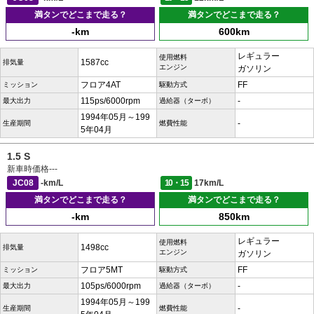
満タンでどこまで走る？
満タンでどこまで走る？
-km
600km
レギュラー
使用燃料
1587cc
排気量
エンジン
ガソリン
フロア4AT
FF
ミッション
駆動方式
115ps/6000rpm
-
最大出力
過給器（ターボ）
1994年05月～199
-
生産期間
燃費性能
5年04月
1.5 S
新車時価格
---
JC08
-km/L
10・15
17km/L
満タンでどこまで走る？
満タンでどこまで走る？
-km
850km
レギュラー
使用燃料
1498cc
排気量
エンジン
ガソリン
フロア5MT
FF
ミッション
駆動方式
105ps/6000rpm
-
最大出力
過給器（ターボ）
1994年05月～199
-
生産期間
燃費性能