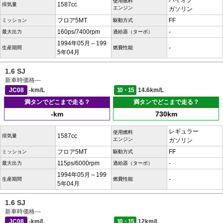
ハイオク
使用燃料
1587cc
排気量
エンジン
ガソリン
フロア5MT
FF
ミッション
駆動方式
160ps/7400rpm
-
最大出力
過給器（ターボ）
1994年05月～199
-
生産期間
燃費性能
5年04月
1.6 SJ
新車時価格
---
JC08
-km/L
10・15
14.6km/L
満タンでどこまで走る？
満タンでどこまで走る？
-km
730km
レギュラー
使用燃料
1587cc
排気量
エンジン
ガソリン
フロア5MT
FF
ミッション
駆動方式
115ps/6000rpm
-
最大出力
過給器（ターボ）
1994年05月～199
-
生産期間
燃費性能
5年04月
1.6 SJ
新車時価格
---
JC08
-km/L
10・15
12km/L