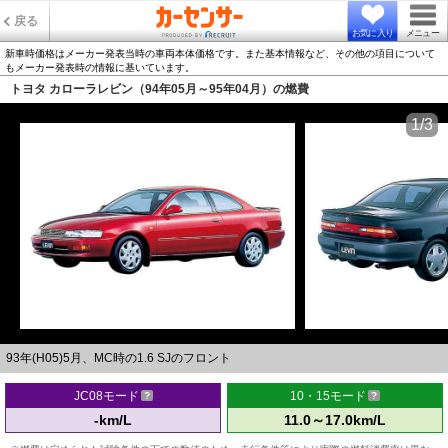
戻る
お気に入り
メニュー
新車時価格はメーカー発表当時の車両本体価格です。また基本情報など、その他の項目について
もメーカー発表時の情報に基いています。
トヨタ カローラレビン（94年05月～95年04月）の燃費
1/3
93年(H05)5月、MC時の1.6 SJのフロント
JC08モード
10・15モード
-km/L
11.0～17.0km/L