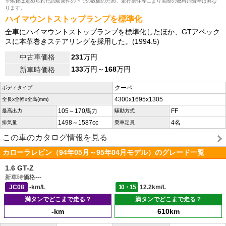
※燃費は定められた試験条件の下での数値のため、走行条件等により実際の燃料消費率は異な
ります。
ハイマウントストップランプを標準化
全車にハイマウントストップランプを標準化したほか、GTアペック
スに本革巻きステアリングを採用した。(1994.5)
中古車価格
231
万円
133
万円～
168
万円
新車時価格
クーペ
ボディタイプ
4300x1695x1305
全長x全幅x全高(mm)
105～170馬力
FF
最高出力
駆動方式
1498～1587cc
4名
排気量
乗車定員
この車のカタログ情報を見る
カローラレビン（94年05月～95年04月モデル）のグレード一覧
1.6 GT-Z
新車時価格
---
JC08
-km/L
10・15
12.2km/L
満タンでどこまで走る？
満タンでどこまで走る？
-km
610km