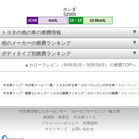
ホンダ
S2000
JC08
-km/L
10・15
10.6km/L
トヨタの他の車の燃費情報
他のメーカーの燃費ランキング
ボディタイプ別燃費ランキング
▲カローラレビン（94年05月～95年04月）の燃費TOPへ
中古車トップ
中古車メーカー一覧
トヨタの中古車
カローラレビンの中古車
カローラレビン(
中古車トップ
燃費ランキング
トヨタの燃費ランキング
カローラレビンの燃費
カローラレビン
中古車情報ならカーセンサー
カーセンサーエッジ・輸入車
車買取・車査定
中古車リース
プライバシーポリシー
利用規約
サイトマップ
お問い合わせ