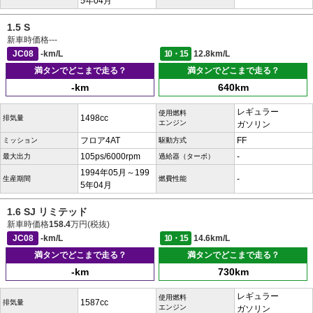
5年04月
1.5 S
新車時価格
---
JC08
-km/L
10・15
12.8km/L
満タンでどこまで走る？
満タンでどこまで走る？
-km
640km
レギュラー
使用燃料
1498cc
排気量
エンジン
ガソリン
フロア4AT
FF
ミッション
駆動方式
105ps/6000rpm
-
最大出力
過給器（ターボ）
1994年05月～199
-
生産期間
燃費性能
5年04月
1.6 SJ リミテッド
新車時価格
158.4
万円(税抜)
JC08
-km/L
10・15
14.6km/L
満タンでどこまで走る？
満タンでどこまで走る？
-km
730km
レギュラー
使用燃料
1587cc
排気量
エンジン
ガソリン