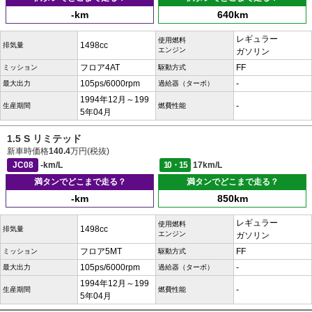
-km
640km
レギュラー
使用燃料
1498cc
排気量
エンジン
ガソリン
フロア4AT
FF
ミッション
駆動方式
105ps/6000rpm
-
最大出力
過給器（ターボ）
1994年12月～199
-
生産期間
燃費性能
5年04月
1.5 S リミテッド
新車時価格
140.4
万円(税抜)
JC08
-km/L
10・15
17km/L
満タンでどこまで走る？
満タンでどこまで走る？
-km
850km
レギュラー
使用燃料
1498cc
排気量
エンジン
ガソリン
フロア5MT
FF
ミッション
駆動方式
105ps/6000rpm
-
最大出力
過給器（ターボ）
1994年12月～199
-
生産期間
燃費性能
5年04月