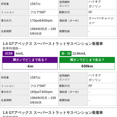
ハイオク
使用燃料
1587cc
排気量
エンジン
ガソリン
フロア5MT
FF
ミッション
駆動方式
スーパーチャージ
170ps/6400rpm
最大出力
過給器（ターボ）
ャー
1994年05月～199
-
生産期間
燃費性能
5年04月
1.6 GTアペックス スーパーストラットサスペンション装着車
新車時価格
---
JC08
-km/L
10・15
12.6km/L
満タンでどこまで走る？
満タンでどこまで走る？
-km
630km
ハイオク
使用燃料
1587cc
排気量
エンジン
ガソリン
フロア5MT
FF
ミッション
駆動方式
160ps/7400rpm
-
最大出力
過給器（ターボ）
1994年05月～199
-
生産期間
燃費性能
5年04月
1.6 GTアペックス スーパーストラットサスペンション装着車