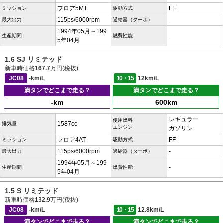
フロア5MT
FF
ミッション
駆動方式
115ps/6000rpm
-
最大出力
過給器（ターボ）
1994年05月～199
-
生産期間
燃費性能
5年04月
1.6 SJ リミテッド
新車時価格
167.7
万円(税抜)
JC08
-km/L
10・15
12km/L
満タンでどこまで走る？
満タンでどこまで走る？
-km
600km
レギュラー
使用燃料
1587cc
排気量
エンジン
ガソリン
フロア4AT
FF
ミッション
駆動方式
115ps/6000rpm
-
最大出力
過給器（ターボ）
1994年05月～199
-
生産期間
燃費性能
5年04月
1.5 S リミテッド
新車時価格
132.9
万円(税抜)
JC08
-km/L
10・15
12.8km/L
満タンでどこまで走る？
満タンでどこまで走る？