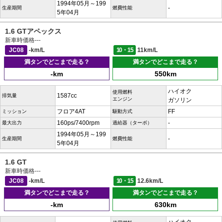
1994年05月～199
-
生産期間
燃費性能
5年04月
1.6 GTアペックス
新車時価格
---
JC08
-km/L
10・15
11km/L
満タンでどこまで走る？
満タンでどこまで走る？
-km
550km
ハイオク
使用燃料
1587cc
排気量
エンジン
ガソリン
フロア4AT
FF
ミッション
駆動方式
160ps/7400rpm
-
最大出力
過給器（ターボ）
1994年05月～199
-
生産期間
燃費性能
5年04月
1.6 GT
新車時価格
---
JC08
-km/L
10・15
12.6km/L
満タンでどこまで走る？
満タンでどこまで走る？
-km
630km