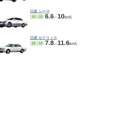
日産 シーマ
6.6
10
10・15
～
km/L
日産 セドリック
7.8
11.6
10・15
～
km/L