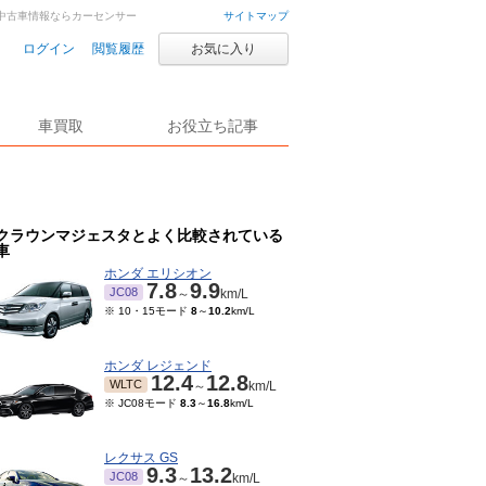
車・中古車情報ならカーセンサー
サイトマップ
ログイン
閲覧履歴
お気に入り
車買取
お役立ち記事
クラウンマジェスタとよく比較されている
車
ホンダ エリシオン
7.8
9.9
JC08
～
km/L
※ 10・15モード
8
～
10.2
km/L
ホンダ レジェンド
12.4
12.8
WLTC
～
km/L
※ JC08モード
8.3
～
16.8
km/L
レクサス GS
9.3
13.2
JC08
～
km/L