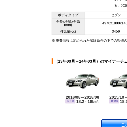
る。JC0
ボディタイプ
セダン
全長x全幅x全高
4970x1800x14
(mm)
排気量(cc)
3456
※ 燃費情報は定められた試験条件の下での数値
（13年09月～14年03月）のマイナーチ
2016/08～2018/06
2015/10
18.2
19
18.
JC08
JC08
～
km/L
こ