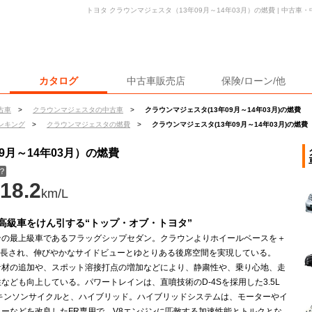
トヨタ クラウンマジェスタ（13年09月～14年03月）の燃費 | 中古
カタログ
中古車販売店
保険/ローン/他
古車
>
クラウンマジェスタの中古車
>
クラウンマジェスタ(13年09月～14年03月)の燃費
ンキング
>
クラウンマジェスタの燃費
>
クラウンマジェスタ(13年09月～14年03月)の燃費
9月～14年03月）の燃費
？
18.2
km/L
高級車をけん引する“トップ・オブ・トヨタ”
ンの最上級車であるフラッグシップセダン。クラウンよりホイールベースを＋
m延長され、伸びやかなサイドビューとゆとりある後席空間を実現している。
音材の追加や、スポット溶接打点の増加などにより、静粛性や、乗り心地、走
なども向上している。パワートレインは、直噴技術のD-4Sを採用した3.5L
トキンソンサイクルと、ハイブリッド。ハイブリッドシステムは、モーターやイ
ターなどを改良したFR専用で、V8エンジンに匹敵する加速性能とトルクとな