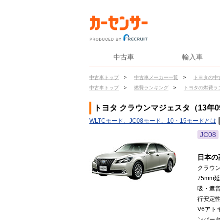
中古車
輸入車
中古車トップ
>
中古車メーカー一覧
>
トヨタの中
中古車トップ
>
燃費ランキング
>
トヨタの燃費ラ
トヨタ クラウンマジェスタ（13年0
WLTCモード、JC08モード、10・15モードとは
JC08
日本の
クラウ
75m
吸・遮
行安定性
V6ア
ンバー