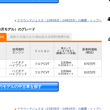
クラウンマジェスタ（13年09月～14年03月）の燃費・トップヘ
03月モデル）のグレード
価格
駆動方式/最大出力/過給器/生産期間/燃費性能
満タンで
使用燃料
新車時価格
ミッション
どこまで走る？
エンジン
(税込)
(燃費xタンク容量)
ハイオク
1183km
フロアCVT
670
万円
ハイブリッド
※JC08モード
ハイオク
1183km
フロアCVT
610
万円
ハイブリッド
※JC08モード
のモデルの中古車を探す
クラウンマジェスタ（13年09月～14年03月）の燃費・トップヘ