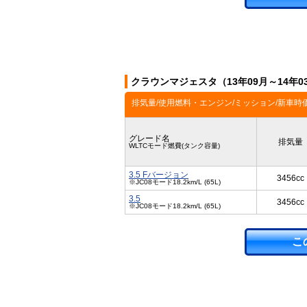
クラウンマジェスタ（13年09月～14年
排気量/使用燃料・エンジン/ミッション/新車時
グレード名
排気量
WLTCモード燃費(タンク容量)
3.5 Fバージョン
3456cc
※JC08モード18.2km/L (65L)
3.5
3456cc
※JC08モード18.2km/L (65L)
こ