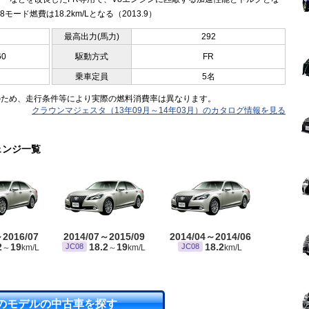
8モード燃費は18.2km/Lとなる（2013.9）
最高出力(馬力)
292
60
駆動方式
FR
乗車定員
5名
のため、走行条件等により実際の燃料消費率は異なります。
クラウンマジェスタ（13年09月～14年03月）のカタログ情報を見る
ェンジ一覧
～2016/07
2014/07～2015/09
2014/04～2014/06
2
19
18.2
19
18.2
JC08
JC08
～
km/L
～
km/L
km/L
のモデルの中古車を探す