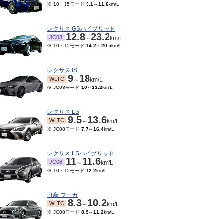
※ 10・15モード
9.1
～
11.6
km/L
レクサス GSハイブリッド
12.8
23.2
JC08
～
km/L
※ 10・15モード
14.2
～
20.5
km/L
レクサス IS
9
18
WLTC
～
km/L
※ JC08モード
10
～
23.2
km/L
レクサス LS
9.5
13.6
WLTC
～
km/L
※ JC08モード
7.7
～
16.4
km/L
レクサス LSハイブリッド
11
11.6
JC08
～
km/L
※ 10・15モード
12.2
km/L
日産 フーガ
8.3
10.2
WLTC
～
km/L
※ JC08モード
8.9
～
11.2
km/L