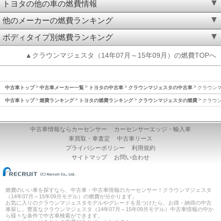
トヨタの他の車の燃費情報
他のメーカーの燃費ランキング
ボディタイプ別燃費ランキング
▲クラウンマジェスタ（14年07月～15年09月）の燃費TOPへ
中古車トップ
中古車メーカー一覧
トヨタの中古車
クラウンマジェスタの中古車
クラウンマ
中古車トップ
燃費ランキング
トヨタの燃費ランキング
クラウンマジェスタの燃費
クラウン
中古車情報ならカーセンサー
カーセンサーエッジ・輸入車
車買取・車査定
中古車リース
プライバシーポリシー
利用規約
サイトマップ
お問い合わせ
燃費のいい車を探すなら、中古車・中古車情報のカーセンサー！クラウンマジェスタ
（14年07月～15年09月モデル）の燃費が分かります。
お気に入りのクラウンマジェスタモデルやグレードを見つけたら、お得・納得の中古
車探し。豊富なクラウンマジェスタ（14年07月～15年09月モデル）中古車情報の中か
ら様々な条件で中古車検索ができます。