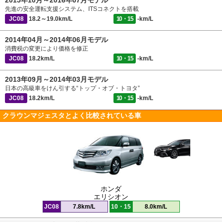
2015年10月～2016年07月モデル
先進の安全運転支援システム、ITSコネクトを搭載
JC08
18.2～19.0km/L
10・15
-km/L
2014年04月～2014年06月モデル
消費税の変更により価格を修正
JC08
18.2km/L
10・15
-km/L
2013年09月～2014年03月モデル
日本の高級車をけん引する“トップ・オブ・トヨタ”
JC08
18.2km/L
10・15
-km/L
クラウンマジェスタとよく比較されている車
ホンダ
エリシオン
JC08
7.8km/L
10・15
8.0km/L