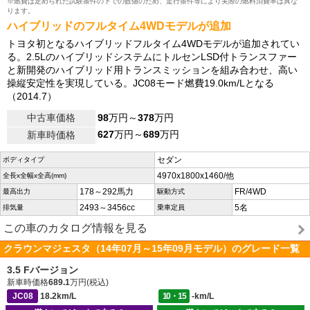
※燃費は定められた試験条件の下での数値のため、走行条件等により実際の燃料消費率は異な
ります。
ハイブリッドのフルタイム4WDモデルが追加
トヨタ初となるハイブリッドフルタイム4WDモデルが追加されてい
る。2.5LのハイブリッドシステムにトルセンLSD付トランスファー
と新開発のハイブリッド用トランスミッションを組み合わせ、高い
操縦安定性を実現している。JC08モード燃費19.0km/Lとなる
（2014.7）
中古車価格
98
万円～
378
万円
627
万円～
689
万円
新車時価格
セダン
ボディタイプ
4970x1800x1460/他
全長x全幅x全高(mm)
178～292馬力
FR/4WD
最高出力
駆動方式
2493～3456cc
5名
排気量
乗車定員
この車のカタログ情報を見る
クラウンマジェスタ（14年07月～15年09月モデル）のグレード一覧
3.5 Fバージョン
新車時価格
689.1
万円(税込)
JC08
18.2km/L
10・15
-km/L