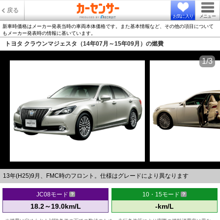
戻る
お気に入り
メニュー
新車時価格はメーカー発表当時の車両本体価格です。また基本情報など、その他の項目について
もメーカー発表時の情報に基いています。
トヨタ クラウンマジェスタ（14年07月～15年09月）の燃費
1/3
13年(H25)9月、FMC時のフロント。仕様はグレードにより異なります
JC08モード
10・15モード
18.2～19.0km/L
-km/L