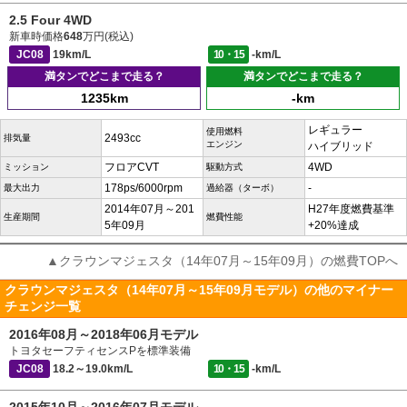
2.5 Four 4WD
新車時価格
648
万円(税込)
JC08
19km/L
10・15
-km/L
満タンでどこまで走る？
満タンでどこまで走る？
1235km
-km
レギュラー
使用燃料
2493cc
排気量
エンジン
ハイブリッド
フロアCVT
4WD
ミッション
駆動方式
178ps/6000rpm
-
最大出力
過給器（ターボ）
2014年07月～201
H27年度燃費基準
生産期間
燃費性能
5年09月
+20%達成
▲クラウンマジェスタ（14年07月～15年09月）の燃費TOPへ
クラウンマジェスタ（14年07月～15年09月モデル）の他のマイナー
チェンジ一覧
2016年08月～2018年06月モデル
トヨタセーフティセンスPを標準装備
JC08
18.2～19.0km/L
10・15
-km/L