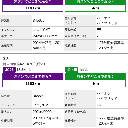
満タンでどこまで走る？
満タンでどこまで走る？
1183km
-km
ハイオク
使用燃料
3456cc
排気量
エンジン
ハイブリッド
フロアCVT
FR
ミッション
駆動方式
292ps/6000rpm
-
最大出力
過給器（ターボ）
2014年07月～201
H27年度燃費基準
生産期間
燃費性能
5年09月
+20%達成
3.5
新車時価格
627.4
万円(税込)
JC08
18.2km/L
10・15
-km/L
満タンでどこまで走る？
満タンでどこまで走る？
1183km
-km
ハイオク
使用燃料
3456cc
排気量
エンジン
ハイブリッド
フロアCVT
FR
ミッション
駆動方式
292ps/6000rpm
-
最大出力
過給器（ターボ）
2014年07月～201
H27年度燃費基準
生産期間
燃費性能
5年09月
+20%達成