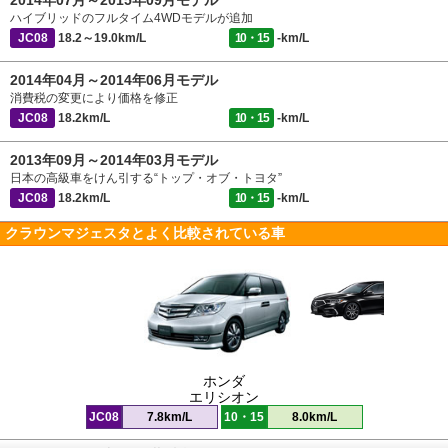
2014年07月～2015年09月モデル
ハイブリッドのフルタイム4WDモデルが追加
JC08
18.2～19.0km/L
10・15
-km/L
2014年04月～2014年06月モデル
消費税の変更により価格を修正
JC08
18.2km/L
10・15
-km/L
2013年09月～2014年03月モデル
日本の高級車をけん引する“トップ・オブ・トヨタ”
JC08
18.2km/L
10・15
-km/L
クラウンマジェスタとよく比較されている車
ホンダ
エリシオン
JC08
7.8km/L
10・15
8.0km/L