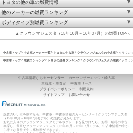
トヨタの他の車の燃費情報
他のメーカーの燃費ランキング
ボディタイプ別燃費ランキング
▲クラウンマジェスタ（15年10月～16年07月）の燃費TOPへ
中古車トップ
中古車メーカー一覧
トヨタの中古車
クラウンマジェスタの中古車
クラウンマ
中古車トップ
燃費ランキング
トヨタの燃費ランキング
クラウンマジェスタの燃費
クラウン
中古車情報ならカーセンサー
カーセンサーエッジ・輸入車
車買取・車査定
中古車リース
プライバシーポリシー
利用規約
サイトマップ
お問い合わせ
燃費のいい車を探すなら、中古車・中古車情報のカーセンサー！クラウンマジェスタ
（15年10月～16年07月モデル）の燃費が分かります。
お気に入りのクラウンマジェスタモデルやグレードを見つけたら、お得・納得の中古
車探し。豊富なクラウンマジェスタ（15年10月～16年07月モデル）中古車情報の中か
ら様々な条件で中古車検索ができます。