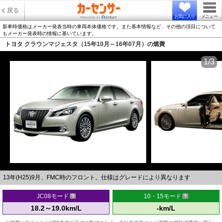
戻る
お気に入り
メニュー
新車時価格はメーカー発表当時の車両本体価格です。また基本情報など、その他の項目について
もメーカー発表時の情報に基いています。
トヨタ クラウンマジェスタ（15年10月～16年07月）の燃費
1/3
13年(H25)9月、FMC時のフロント。仕様はグレードにより異なります
JC08モード
10・15モード
18.2～19.0km/L
-km/L