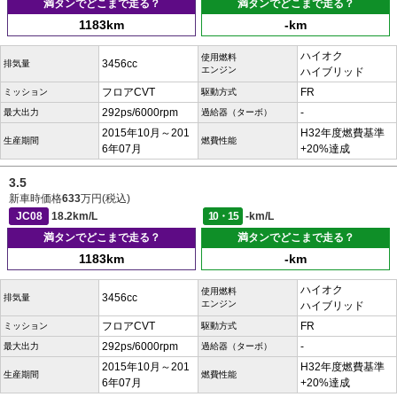
満タンでどこまで走る？
満タンでどこまで走る？
1183km
-km
ハイオク
使用燃料
3456cc
排気量
エンジン
ハイブリッド
フロアCVT
FR
ミッション
駆動方式
292ps/6000rpm
-
最大出力
過給器（ターボ）
2015年10月～201
H32年度燃費基準
生産期間
燃費性能
6年07月
+20%達成
3.5
新車時価格
633
万円(税込)
JC08
18.2km/L
10・15
-km/L
満タンでどこまで走る？
満タンでどこまで走る？
1183km
-km
ハイオク
使用燃料
3456cc
排気量
エンジン
ハイブリッド
フロアCVT
FR
ミッション
駆動方式
292ps/6000rpm
-
最大出力
過給器（ターボ）
2015年10月～201
H32年度燃費基準
生産期間
燃費性能
6年07月
+20%達成