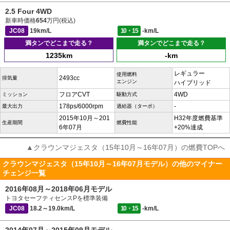
2.5 Four 4WD
新車時価格
654
万円(税込)
JC08
19km/L
10・15
-km/L
満タンでどこまで走る？
満タンでどこまで走る？
1235km
-km
レギュラー
使用燃料
2493cc
排気量
エンジン
ハイブリッド
フロアCVT
4WD
ミッション
駆動方式
178ps/6000rpm
-
最大出力
過給器（ターボ）
2015年10月～201
H32年度燃費基準
生産期間
燃費性能
6年07月
+20%達成
▲クラウンマジェスタ（15年10月～16年07月）の燃費TOPへ
クラウンマジェスタ（15年10月～16年07月モデル）の他のマイナー
チェンジ一覧
2016年08月～2018年06月モデル
トヨタセーフティセンスPを標準装備
JC08
18.2～19.0km/L
10・15
-km/L