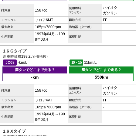
ハイオク
使用燃料
1587cc
排気量
エンジン
ガソリン
フロア6MT
FF
ミッション
駆動方式
165ps/7800rpm
-
最大出力
過給器（ターボ）
1997年04月～199
-
生産期間
燃費性能
8年03月
1.6 Gタイプ
新車時価格
198.2
万円(税抜)
JC08
-km/L
10・15
11km/L
満タンでどこまで走る？
満タンでどこまで走る？
-km
550km
ハイオク
使用燃料
1587cc
排気量
エンジン
ガソリン
フロア4AT
FF
ミッション
駆動方式
165ps/7800rpm
-
最大出力
過給器（ターボ）
1997年04月～199
-
生産期間
燃費性能
8年03月
1.6 Xタイプ