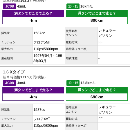
新車時価格
162.2
万円(税抜)
JC08
-km/L
10・15
16km/L
満タンでどこまで走る？
満タンでどこまで走る？
-km
800km
レギュラー
使用燃料
1587cc
排気量
エンジン
ガソリン
フロア5MT
FF
ミッション
駆動方式
110ps/5800rpm
-
最大出力
過給器（ターボ）
1997年04月～199
-
生産期間
燃費性能
8年03月
1.6 Xタイプ
新車時価格
171.5
万円(税抜)
JC08
-km/L
10・15
13.8km/L
満タンでどこまで走る？
満タンでどこまで走る？
-km
690km
レギュラー
使用燃料
1587cc
排気量
エンジン
ガソリン
フロア4AT
FF
ミッション
駆動方式
110ps/5800rpm
-
最大出力
過給器（ターボ）