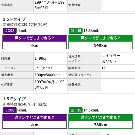
1997年04月～199
-
生産期間
燃費性能
8年03月
1.5 Fタイプ
新車時価格
139.4
万円(税抜)
JC08
-km/L
10・15
18.8km/L
満タンでどこまで走る？
満タンでどこまで走る？
-km
940km
レギュラー
使用燃料
1498cc
排気量
エンジン
ガソリン
フロア5MT
FF
ミッション
駆動方式
100ps/5600rpm
-
最大出力
過給器（ターボ）
1997年04月～199
-
生産期間
燃費性能
8年03月
1.5 Fタイプ
新車時価格
146.9
万円(税抜)
JC08
-km/L
10・15
14.6km/L
満タンでどこまで走る？
満タンでどこまで走る？
-km
730km