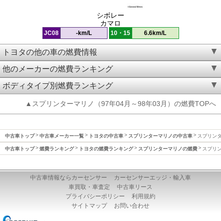
シボレー
カマロ
JC08
-km/L
10・15
6.6km/L
トヨタの他の車の燃費情報
他のメーカーの燃費ランキング
ボディタイプ別燃費ランキング
▲スプリンターマリノ（97年04月～98年03月）の燃費TOPへ
中古車トップ
中古車メーカー一覧
トヨタの中古車
スプリンターマリノの中古車
スプリンタ
中古車トップ
燃費ランキング
トヨタの燃費ランキング
スプリンターマリノの燃費
スプリン
中古車情報ならカーセンサー
カーセンサーエッジ・輸入車
車買取・車査定
中古車リース
プライバシーポリシー
利用規約
サイトマップ
お問い合わせ