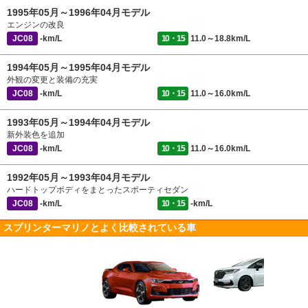
1995年05月～1996年04月モデル
エンジンの改良
JC08
-km/L
10・15
11.0～18.8km/L
1994年05月～1995年04月モデル
外観の変更と装備の充実
JC08
-km/L
10・15
11.0～16.0km/L
1993年05月～1994年04月モデル
新外装色を追加
JC08
-km/L
10・15
11.0～16.0km/L
1992年05月～1993年04月モデル
ハードトップボディをまとったスポーティセダン
JC08
-km/L
10・15
-km/L
スプリンターマリノとよく比較されている車