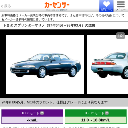
戻る
お気に入り
メニュー
新車時価格はメーカー発表当時の車両本体価格です。また基本情報など、その他の項目について
もメーカー発表時の情報に基いています。
トヨタ スプリンターマリノ（97年04月～98年03月）の燃費
1/3
94年(H06)5月、MC時のフロント。仕様はグレードにより異なります
JC08モード
10・15モード
-km/L
11.0～18.8km/L