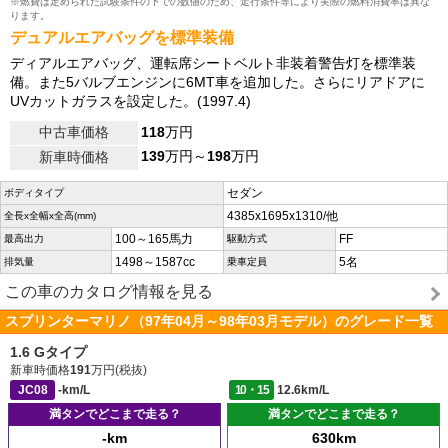
※燃費は定められた試験条件の下での数値のため、走行条件等により実際の燃料消費率は異な
ります。
デュアルエアバッグを標準装備
ディアルエアバッグ、運転席シートベルト非装着警告灯を標準装
備。また5バルブエンジンに6MT車を追加した。さらにリアドアに
UVカットガラスを設定した。(1997.4)
中古車価格
118
万円
139
万円～
198
万円
新車時価格
セダン
ボディタイプ
4385x1695x1310/他
全長x全幅x全高(mm)
100～165馬力
FF
最高出力
駆動方式
1498～1587cc
5名
排気量
乗車定員
この車のカタログ情報を見る
スプリンターマリノ（97年04月～98年03月モデル）のグレード一覧
1.6 Gタイプ
新車時価格
191
万円(税抜)
JC08
-km/L
10・15
12.6km/L
満タンでどこまで走る？
満タンでどこまで走る？
-km
630km