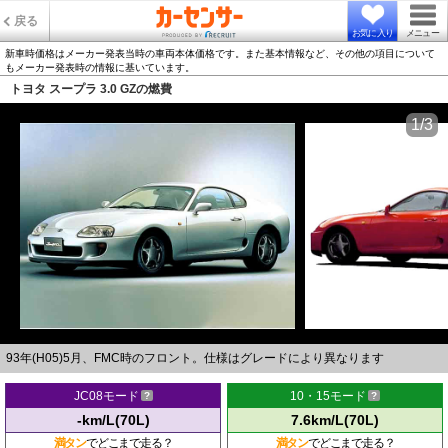
戻る
お気に入り
メニュー
新車時価格はメーカー発表当時の車両本体価格です。また基本情報など、その他の項目について
もメーカー発表時の情報に基いています。
トヨタ スープラ 3.0 GZの燃費
1/3
93年(H05)5月、FMC時のフロント。仕様はグレードにより異なります
JC08モード
10・15モード
-km/L(70L)
7.6km/L(70L)
満タン
でどこまで走る？
満タン
でどこまで走る？