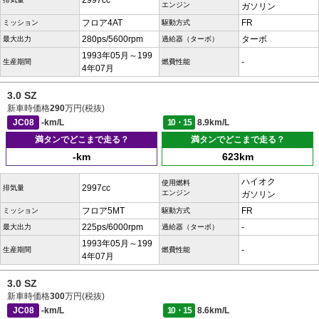
2997cc
エンジン
ガソリン
フロア4AT
FR
ミッション
駆動方式
280ps/5600rpm
ターボ
最大出力
過給器（ターボ）
1993年05月～199
-
生産期間
燃費性能
4年07月
3.0 SZ
新車時価格
290
万円(税抜)
JC08
-km/L
10・15
8.9km/L
満タンでどこまで走る？
満タンでどこまで走る？
-km
623km
ハイオク
使用燃料
2997cc
排気量
エンジン
ガソリン
フロア5MT
FR
ミッション
駆動方式
225ps/6000rpm
-
最大出力
過給器（ターボ）
1993年05月～199
-
生産期間
燃費性能
4年07月
3.0 SZ
新車時価格
300
万円(税抜)
JC08
-km/L
10・15
8.6km/L