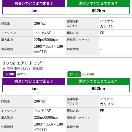
満タンでどこまで走る？
満タンでどこまで走る？
-km
602km
ハイオク
使用燃料
2997cc
排気量
エンジン
ガソリン
フロア4AT
FR
ミッション
駆動方式
225ps/6000rpm
-
最大出力
過給器（ターボ）
1993年05月～199
-
生産期間
燃費性能
4年07月
3.0 SZ エアロトップ
新車時価格
317
万円(税抜)
JC08
-km/L
10・15
8.6km/L
満タンでどこまで走る？
満タンでどこまで走る？
-km
602km
ハイオク
使用燃料
2997cc
排気量
エンジン
ガソリン
フロア4AT
FR
ミッション
駆動方式
225ps/6000rpm
-
最大出力
過給器（ターボ）
1993年05月～199
-
生産期間
燃費性能
4年07月