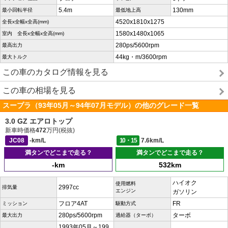
5.4m
130mm
最小回転半径
最低地上高
4520x1810x1275
全長x全幅x全高(mm)
1580x1480x1065
室内 全長x全幅x全高(mm)
280ps/5600rpm
最高出力
44kg・m/3600rpm
最大トルク
この車のカタログ情報を見る
この車の相場を見る
スープラ（93年05月～94年07月モデル）の他のグレード一覧
3.0 GZ エアロトップ
新車時価格
472
万円(税抜)
JC08
-km/L
10・15
7.6km/L
満タンでどこまで走る？
満タンでどこまで走る？
-km
532km
ハイオク
使用燃料
2997cc
排気量
エンジン
ガソリン
フロア4AT
FR
ミッション
駆動方式
280ps/5600rpm
ターボ
最大出力
過給器（ターボ）
1993年05月～199