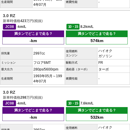
-
生産期間
燃費性能
4年07月
3.0 RZ
新車時価格
423
万円(税抜)
JC08
-km/L
10・15
8.2km/L
満タンでどこまで走る？
満タンでどこまで走る？
-km
574km
ハイオク
使用燃料
2997cc
排気量
エンジン
ガソリン
フロア6MT
FR
ミッション
駆動方式
280ps/5600rpm
ターボ
最大出力
過給器（ターボ）
1993年05月～199
-
生産期間
燃費性能
4年07月
3.0 RZ
新車時価格
298
万円(税抜)
JC08
-km/L
10・15
7.6km/L
満タンでどこまで走る？
満タンでどこまで走る？
-km
532km
ハイオク
使用燃料
排気量