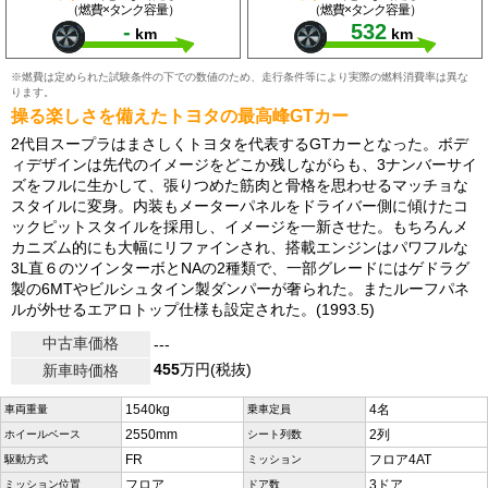
（燃費×タンク容量）
（燃費×タンク容量）
-
532
km
km
※燃費は定められた試験条件の下での数値のため、走行条件等により実際の燃料消費率は異な
ります。
操る楽しさを備えたトヨタの最高峰GTカー
2代目スープラはまさしくトヨタを代表するGTカーとなった。ボデ
ィデザインは先代のイメージをどこか残しながらも、3ナンバーサイ
ズをフルに生かして、張りつめた筋肉と骨格を思わせるマッチョな
スタイルに変身。内装もメーターパネルをドライバー側に傾けたコ
ックピットスタイルを採用し、イメージを一新させた。もちろんメ
カニズム的にも大幅にリファインされ、搭載エンジンはパワフルな
3L直６のツインターボとNAの2種類で、一部グレードにはゲドラグ
製の6MTやビルシュタイン製ダンパーが奢られた。またルーフパネ
ルが外せるエアロトップ仕様も設定された。(1993.5)
中古車価格
---
455
万円(税抜)
新車時価格
1540kg
4名
車両重量
乗車定員
2550mm
2列
ホイールベース
シート列数
FR
フロア4AT
駆動方式
ミッション
フロア
3ドア
ミッション位置
ドア数