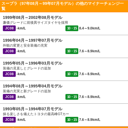
スープラ（97年08月～99年07月モデル）の他のマイナーチェンジ一
覧
1999年08月～2002年08月モデル
廉価グレードに前後異サイズタイヤを採用
JC08
-km/L
10・15
8.4～9.0km/L
1996年04月～1997年07月モデル
外観の変更と安全装備の充実
JC08
-km/L
10・15
7.6～8.9km/L
1995年05月～1996年03月モデル
装備の見直しとグレードの追加
JC08
-km/L
10・15
7.6～8.9km/L
1994年08月～1995年04月モデル
装備の充実と新グレードの追加
JC08
-km/L
10・15
7.6～8.9km/L
1993年05月～1994年07月モデル
操る楽しさを備えたトヨタの最高峰GTカー
JC08
-km/L
10・15
7.6～8.9km/L