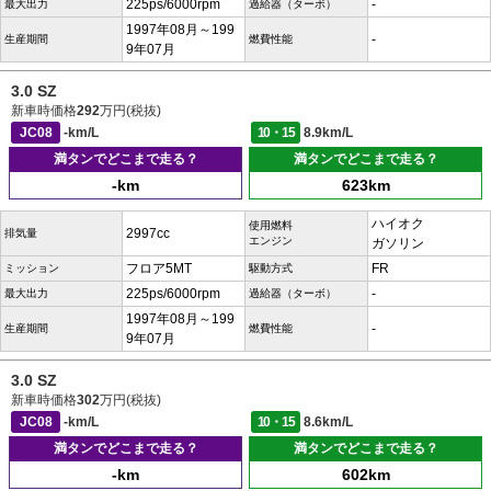
225ps/6000rpm
-
最大出力
過給器（ターボ）
1997年08月～199
-
生産期間
燃費性能
9年07月
3.0 SZ
新車時価格
292
万円(税抜)
JC08
-km/L
10・15
8.9km/L
満タンでどこまで走る？
満タンでどこまで走る？
-km
623km
ハイオク
使用燃料
2997cc
排気量
エンジン
ガソリン
フロア5MT
FR
ミッション
駆動方式
225ps/6000rpm
-
最大出力
過給器（ターボ）
1997年08月～199
-
生産期間
燃費性能
9年07月
3.0 SZ
新車時価格
302
万円(税抜)
JC08
-km/L
10・15
8.6km/L
満タンでどこまで走る？
満タンでどこまで走る？
-km
602km