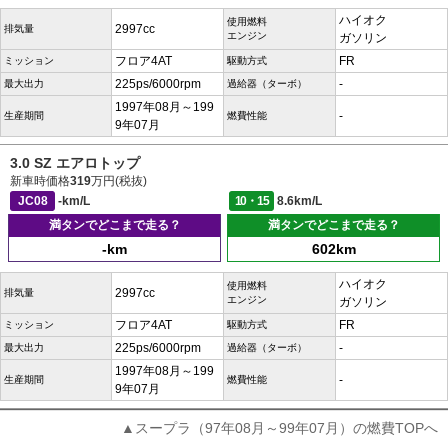
ハイオク
使用燃料
2997cc
排気量
エンジン
ガソリン
フロア4AT
FR
ミッション
駆動方式
225ps/6000rpm
-
最大出力
過給器（ターボ）
1997年08月～199
-
生産期間
燃費性能
9年07月
3.0 SZ エアロトップ
新車時価格
319
万円(税抜)
JC08
-km/L
10・15
8.6km/L
満タンでどこまで走る？
満タンでどこまで走る？
-km
602km
ハイオク
使用燃料
2997cc
排気量
エンジン
ガソリン
フロア4AT
FR
ミッション
駆動方式
225ps/6000rpm
-
最大出力
過給器（ターボ）
1997年08月～199
-
生産期間
燃費性能
9年07月
▲スープラ（97年08月～99年07月）の燃費TOPへ