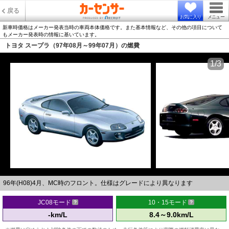
戻る
お気に入り
メニュー
新車時価格はメーカー発表当時の車両本体価格です。また基本情報など、その他の項目について
もメーカー発表時の情報に基いています。
トヨタ スープラ（97年08月～99年07月）の燃費
1/3
96年(H08)4月、MC時のフロント。仕様はグレードにより異なります
JC08モード
10・15モード
-km/L
8.4～9.0km/L