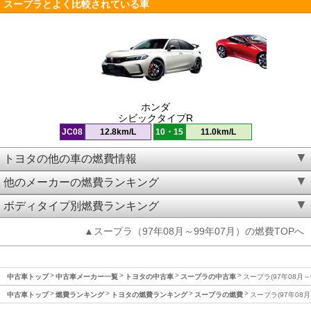
スープラとよく比較されている車
ホンダ
シビックタイプR
JC08
12.8km/L
10・15
11.0km/L
トヨタの他の車の燃費情報
他のメーカーの燃費ランキング
ボディタイプ別燃費ランキング
▲スープラ（97年08月～99年07月）の燃費TOPへ
中古車トップ
中古車メーカー一覧
トヨタの中古車
スープラの中古車
スープラ(97年08月～
中古車トップ
燃費ランキング
トヨタの燃費ランキング
スープラの燃費
スープラ(97年08月