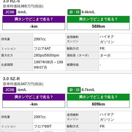
3.0 RZ-S
新車時価格
365
万円(税抜)
JC08
-km/L
10・15
8.4km/L
満タンでどこまで走る？
満タンでどこまで走る？
-km
588km
ハイオク
使用燃料
2997cc
排気量
エンジン
ガソリン
フロア4AT
FR
ミッション
駆動方式
280ps/5600rpm
ターボ
最大出力
過給器（ターボ）
1997年08月～199
-
生産期間
燃費性能
9年07月
3.0 SZ-R
新車時価格
347
万円(税抜)
JC08
-km/L
10・15
8.7km/L
満タンでどこまで走る？
満タンでどこまで走る？
-km
609km
ハイオク
使用燃料
2997cc
排気量
エンジン
ガソリン
フロア6MT
FR
ミッション
駆動方式