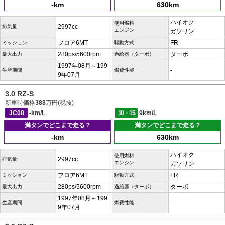
-km
630km
ハイオク
使用燃料
2997cc
排気量
エンジン
ガソリン
フロア6MT
FR
ミッション
駆動方式
280ps/5600rpm
ターボ
最大出力
過給器（ターボ）
1997年08月～199
-
生産期間
燃費性能
9年07月
3.0 RZ-S
新車時価格
388
万円(税抜)
JC08
-km/L
10・15
9km/L
満タンでどこまで走る？
満タンでどこまで走る？
-km
630km
ハイオク
使用燃料
2997cc
排気量
エンジン
ガソリン
フロア6MT
FR
ミッション
駆動方式
280ps/5600rpm
ターボ
最大出力
過給器（ターボ）
1997年08月～199
-
生産期間
燃費性能
9年07月