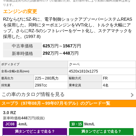
※燃費は定められた試験条件の下での数値のため、走行条件等により実際の燃料消費率は異な
ります。
エンジンの変更
RZならびにSZ-Rに、電子制御ショックアブソーバーシステムREAS
を採用した。同時にターボエンジンをVVTi化し、トルクを大幅にア
ップ。さらにRZ-Sのシフトレバーをゲート化し、ステアマチックを
採用した。(1997.8)
中古車価格
625
万円～
1567
万円
292
万円～
448
万円
新車時価格
クーペ
ボディタイプ
4520x1810x1275
全長x全幅x全高(mm)
225～280馬力
FR
最高出力
駆動方式
2997cc
4名
排気量
乗車定員
この車のカタログ情報を見る
スープラ（97年08月～99年07月モデル）のグレード一覧
3.0 RZ
新車時価格
448
万円(税抜)
JC08
-km/L
10・15
9km/L
満タンでどこまで走る？
満タンでどこまで走る？