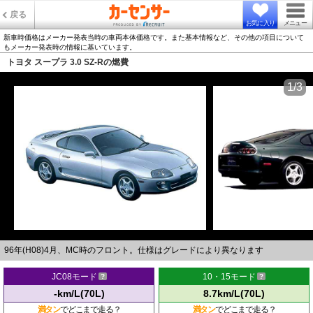
戻る
お気に入り
メニュー
新車時価格はメーカー発表当時の車両本体価格です。また基本情報など、その他の項目について
もメーカー発表時の情報に基いています。
トヨタ スープラ 3.0 SZ-Rの燃費
1/3
96年(H08)4月、MC時のフロント。仕様はグレードにより異なります
JC08モード
10・15モード
-km/L(70L)
8.7km/L(70L)
満タン
でどこまで走る？
満タン
でどこまで走る？