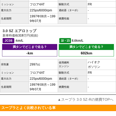
フロア4AT
FR
ミッション
駆動方式
225ps/6000rpm
-
最大出力
過給器（ターボ）
1997年08月～199
-
生産期間
燃費性能
9年07月
3.0 SZ エアロトップ
新車時価格
319
万円(税抜)
JC08
-km/L
10・15
8.6km/L
満タンでどこまで走る？
満タンでどこまで走る？
-km
602km
ハイオク
使用燃料
2997cc
排気量
エンジン
ガソリン
フロア4AT
FR
ミッション
駆動方式
225ps/6000rpm
-
最大出力
過給器（ターボ）
1997年08月～199
-
生産期間
燃費性能
9年07月
▲スープラ 3.0 SZ-Rの燃費TOPへ
スープラとよく比較されている車