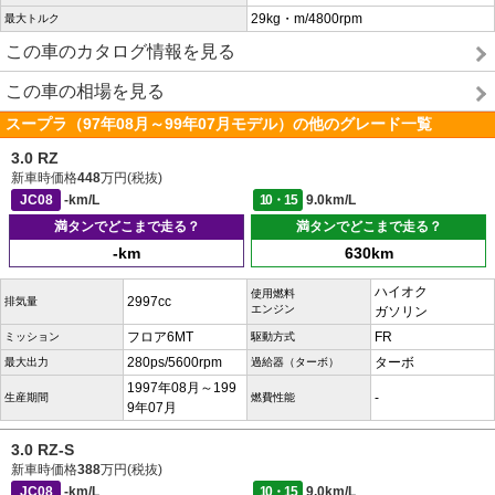
29kg・m/4800rpm
最大トルク
この車のカタログ情報を見る
この車の相場を見る
スープラ（97年08月～99年07月モデル）の他のグレード一覧
3.0 RZ
新車時価格
448
万円(税抜)
JC08
-km/L
10・15
9.0km/L
満タンでどこまで走る？
満タンでどこまで走る？
-km
630km
ハイオク
使用燃料
2997cc
排気量
エンジン
ガソリン
フロア6MT
FR
ミッション
駆動方式
280ps/5600rpm
ターボ
最大出力
過給器（ターボ）
1997年08月～199
-
生産期間
燃費性能
9年07月
3.0 RZ-S
新車時価格
388
万円(税抜)
JC08
-km/L
10・15
9.0km/L