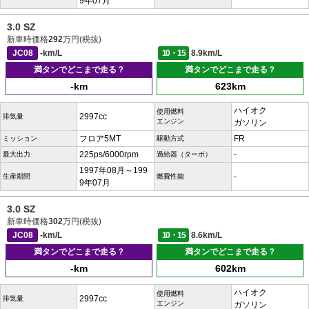
9年07月
3.0 SZ
新車時価格
292
万円(税抜)
JC08
-km/L
10・15
8.9km/L
満タンでどこまで走る？
満タンでどこまで走る？
-km
623km
ハイオク
使用燃料
2997cc
排気量
エンジン
ガソリン
フロア5MT
FR
ミッション
駆動方式
225ps/6000rpm
-
最大出力
過給器（ターボ）
1997年08月～199
-
生産期間
燃費性能
9年07月
3.0 SZ
新車時価格
302
万円(税抜)
JC08
-km/L
10・15
8.6km/L
満タンでどこまで走る？
満タンでどこまで走る？
-km
602km
ハイオク
使用燃料
2997cc
排気量
エンジン
ガソリン