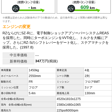
（燃費×タンク容量）
（燃費×タンク容量）
-
609
km
km
※燃費は定められた試験条件の下での数値のため、走行条件等により実際の燃料消費率は異な
ります。
エンジンの変更
RZならびにSZ-Rに、電子制御ショックアブソーバーシステムREAS
を採用した。同時にターボエンジンをVVTi化し、トルクを大幅にア
ップ。さらにRZ-Sのシフトレバーをゲート化し、ステアマチックを
採用した。(1997.8)
中古車価格
---
347
万円(税抜)
新車時価格
1450kg
4名
車両重量
乗車定員
2550mm
2列
ホイールベース
シート列数
FR
フロア6MT
駆動方式
ミッション
フロア
3ドア
ミッション位置
ドア数
5.4m
130mm
最小回転半径
最低地上高
4520x1810x1275
全長x全幅x全高(mm)
1580x1480x1065
室内 全長x全幅x全高(mm)
225ps/6000rpm
最高出力