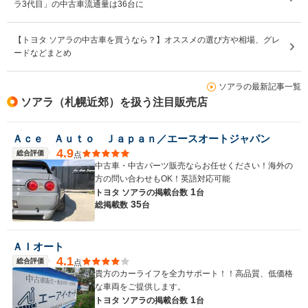
ラ3代目」の中古車流通量は36台に
【トヨタ ソアラの中古車を買うなら？】オススメの選び方や相場、グレ
ードなどまとめ
ソアラの最新記事一覧
ソアラ（札幌近郊）を扱う注目販売店
Ａｃｅ Ａｕｔｏ Ｊａｐａｎ／エースオートジャパン
4.9
総合評価
点
中古車・中古パーツ販売ならお任せください！海外の
方の問い合わせもOK！英語対応可能
1
トヨタ ソアラの
掲載台数
台
35
総掲載数
台
ＡＩオート
4.1
総合評価
点
貴方のカーライフを全力サポート！！高品質、低価格
な車両をご提供します。
1
トヨタ ソアラの
掲載台数
台