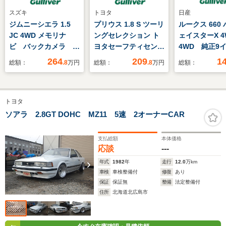
スズキ
トヨタ
日産
ジムニーシエラ 1.5
プリウス 1.8 S ツーリ
ルークス 660
JC 4WD メモリナ
ングセレクション ト
ェイスターX 4
ビ バックカメラ 前
ヨタセーフティセン
4WD 純正9
席シートヒーター フ
ス トヨタ純正7イン
ビ フルセグ
264
209
1
総額：
.8
万円
総額：
.8
万円
総額：
ルセグTV ビルトイ
チナビ 純正フロアマ
TV/Bluetoot
ンETC クルーズコン
ット 純正17インチ
左側パワース
トロール Bluetooth
アルミホイール シー
ア アイドリ
トヨタ
接続 純正フロアマッ
トヒーター 純正ETC
ップ 全周囲
ト 衝突軽減ブレー
プッシュスタート ク
衝突被害軽減
ソアラ 2.8GT DOHC MZ11 5速 2オーナーCAR
キ ミラーヒーター
ルーズコントロール
キ プッシュ
純正AW付き夏タイヤ
バックカメラ
ト シートヒ
支払総額
本体価格
車載
応談
---
年式
1982
年
走行
12.0
万km
車検
車検整備付
修復
あり
保証
保証無
整備
法定整備付
住所
北海道北広島市