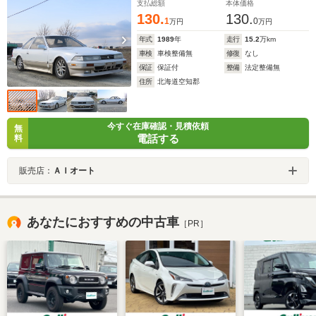
支払総額
本体価格
130.
130.
1
0
万円
万円
年式
1989
年
走行
15.2
万km
車検
車検整備無
修復
なし
保証
保証付
整備
法定整備無
住所
北海道空知郡
今すぐ在庫確認・見積依頼
無
電話する
料
販売店：
ＡＩオート
あなたにおすすめの中古車
［PR］