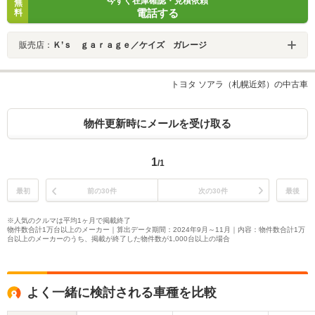
今すぐ在庫確認・見積依頼
無
電話する
料
販売店：
Ｋ’ｓ ｇａｒａｇｅ／ケイズ ガレージ
トヨタ ソアラ（札幌近郊）の中古車
物件更新時にメールを受け取る
1
/1
最初
前の30件
次の30件
最後
※人気のクルマは平均1ヶ月で掲載終了
物件数合計1万台以上のメーカー｜算出データ期間：2024年9月～11月｜内容：物件数合計1万
台以上のメーカーのうち、掲載が終了した物件数が1,000台以上の場合
よく一緒に検討される車種を比較