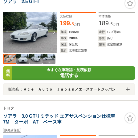
ソアラ 2.5 GT-T
支払総額
本体価格
199.
189.
5
5
万円
万円
年式
1996
年
走行
12.2
万km
車検
'28/04
修復
あり
保証
保証無
整備
法定整備無
住所
北海道江別市
今すぐ在庫確認・見積依頼
無
電話する
料
販売店：
Ａｃｅ Ａｕｔｏ Ｊａｐａｎ／エースオートジャパン
トヨタ
ソアラ 3.0 GTリミテッド エアサスペンション仕様車
7M ターボ AT ベース車
販売店保証