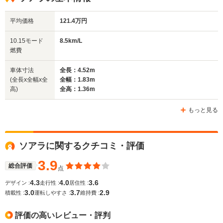
平均価格
121.4万円
全幅
全幅
全
10.15モード
8.5km/L
サイズ
1.83m
1.7m～1.71m
1.
燃費
全長
全長
(全長x全幅x全高)
4.54m
4.6m～4.73m
4.
車体寸法
全長：4.52m
(全長x全幅x全
全幅：1.83m
高)
全高：1.36m
ホイールベース
ホイールベース
ホイー
-m
-m
もっと見る
ソアラに関するクチコミ・評価
WLTCモード
-
-
-
燃費
3.9
総合評価
点
4.3
4.0
3.6
デザイン :
走行性 :
居住性 :
3.0
3.7
2.9
積載性 :
運転しやすさ :
維持費 :
排気量
4292cc
1838～2954cc
1988～27
評価の高いレビュー・評判