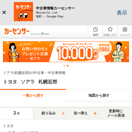
中古車情報カーセンサー
表示
Recruit Co., Ltd.
無料 － Google Play
履歴
お気に入り
メニュー
ソアラ(札幌近郊)の中古車・中古車情報
トヨタ ソアラ 札幌近郊
一覧から探す
地図から探す
更新時に
3
絞り込み
並べ替え
台
メール受信
トヨタ