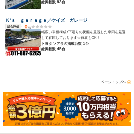
93
総掲載数
台
Ｋ’ｓ ｇａｒａｇｅ／ケイズ ガレージ
0
総合評価
点
幅広い車種構成♪下廻りの状態を重視した車両を厳選
して在庫しております☆買取もOK！
1
トヨタ ソアラの
掲載台数
台
45
総掲載数
台
ページトップへ