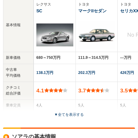
レクサス
トヨタ
トヨタ
SC
マークIIセダン
セリカX
基本情報
新車価格
680～750万円
111.9～314.5万円
‐‐‐万円
中古車
138.1万円
202.3万円
426万円
平均価格
クチコミ
4.1
3.7
3.5
総合評価
乗車定員
4人
5人
5人
▼
全てを表示する
ドア数
2ドア
4ドア
3ドア
全高
全高
全
ソアラの基本情報
1.36m
1.38m～1.41m
1.