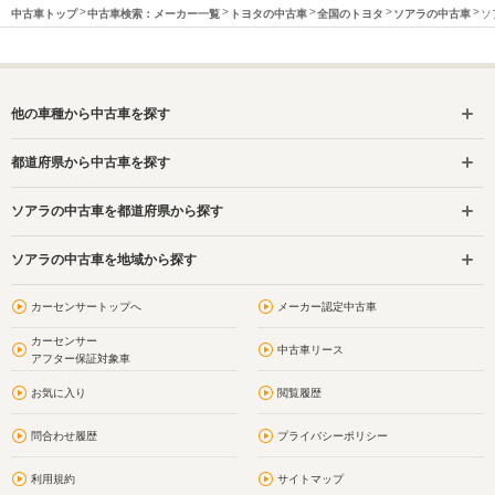
中古車トップ
中古車検索：メーカー一覧
トヨタの中古車
全国のトヨタ
ソアラの中古車
ソ
他の車種から中古車を探す
都道府県から中古車を探す
ソアラの中古車を都道府県から探す
ソアラの中古車を地域から探す
カーセンサートップへ
メーカー認定中古車
カーセンサー
中古車リース
アフター保証対象車
お気に入り
閲覧履歴
問合わせ履歴
プライバシーポリシー
利用規約
サイトマップ