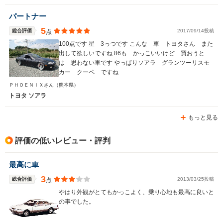
駆動方式
FR
FR
FR
パートナー
5
総合評価
2017/09/14投稿
点
100点です 星 3っつです こんな 車 トヨタさん また
出して欲しいですね 86も かっこいいけど 買おうと
は 思わない車です やっぱりソアラ グランツーリスモ
カー クーペ ですね
ＰＨＯＥＮＩＸさん
（熊本県）
トヨタ ソアラ
もっと見る
評価の低いレビュー・評判
最高に車
3
総合評価
2013/03/25投稿
点
やはり外観がとてもかっこよく、乗り心地も最高に良いと
の事でした。