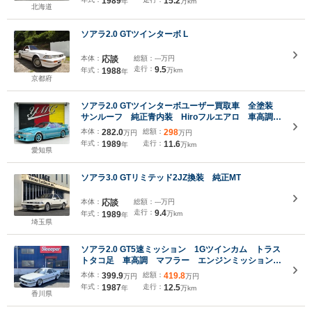
1989
15.2
年
万km
北海道
ソアラ2.0 GTツインターボ L
本体：
応談
総額：
---万円
走行：
9.5
年式：
1988
万km
年
京都府
ソアラ2.0 GTツインターボユーザー買取車 全塗装
サンルーフ 純正青内装 Hiroフルエアロ 車高調
一文字テール MOMOハンドル ブーメランアンテ
本体：
282.0
総額：
298
万円
万円
ナ Endlessリアウイング 社外17インチAW 社外
年式：
1989
走行：
11.6
年
万km
ナビ バックカメラ
愛知県
ソアラ3.0 GTリミテッド2JZ換装 純正MT
本体：
応談
総額：
---万円
走行：
9.4
年式：
1989
万km
年
埼玉県
ソアラ2.0 GT5速ミッション 1Gツインカム トラス
トタコ足 車高調 マフラー エンジンミッションス
ペーサー上 外装同色全塗装済 トランクスポイラ
本体：
399.9
総額：
419.8
万円
万円
ー ミラーベースカバー ザウバーディッシュリバレ
年式：
1987
走行：
12.5
年
万km
ル
香川県