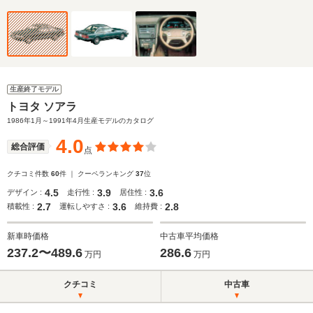
生産終了モデル
トヨタ ソアラ
1986年1月～1991年4月生産モデルのカタログ
4.0
総合評価
点
クチコミ件数
60
件 ｜ クーペランキング
37
位
4.5
3.9
3.6
デザイン :
走行性 :
居住性 :
2.7
3.6
2.8
積載性 :
運転しやすさ :
維持費 :
新車時価格
中古車平均価格
237.2〜489.6
286.6
万円
万円
クチコミ
中古車