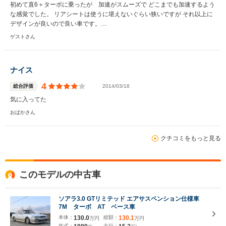
初めて直6＋ターボに乗ったが 加速がスムーズで どこまでも加速するよう
な感覚でした。 リアシートは使うに堪えないぐらい狭いですが それ以上に
デザインが良いので良い車です。…
ゲストさん
ナイス
4
総合評価
2014/03/18
気に入ってた
おばかさん
クチコミをもっと見る
このモデルの中古車
ソアラ3.0 GTリミテッド エアサスペンション仕様車
7M ターボ AT ベース車
本体：
130.0
総額：
130.1
万円
万円
年式：
走行：