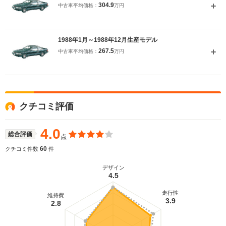
304.9
中古車平均価格：
万円
1988年1月～1988年12月生産モデル
267.5
中古車平均価格：
万円
クチコミ評価
4.0
総合評価
点
60
クチコミ件数
件
デザイン
4.5
走行性
維持費
3.9
2.8