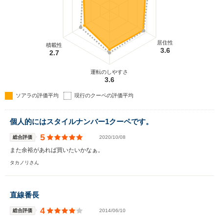
居住性
積載性
3.6
2.7
運転のしやすさ
3.6
ソアラの評価平均
現行のクーペの評価平均
個人的にはスタイルナンバー1クーペです。
5
総合評価
2020/10/08
また余裕があれば買いたいかなぁ。
タカノリさん
直線番長
4
総合評価
2014/06/10