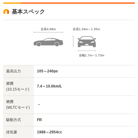
基本スペック
全長4.68m
全高1.34m～1.35m
全幅1.7m～1.73m
最高出力
105～240ps
燃費
7.4～10.0km/L
(10.15モード)
燃費
－
(WLTCモード)
駆動方式
FR
排気量
1988～2954cc