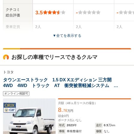
クチコミ
3.5
-
-
総合評価
乗車定員
2人
2人
2人
▼
全てを表示する
ドア数
2ドア
2ドア
2ドア
全高
全高
全
お探しの車種でリースできるクルマ
1.89m
1.92m
1.
トヨタ
タウンエーストラック 1.5 DX Xエディション 三方開
全幅
全幅
全
サイズ
4WD 4WD トラック AT 衝突被害軽減システム キ
1.68m
1.68m
1.
全長
全長
(全長x全幅x全高)
ーレスエントリー アイドリングストップ ABS
4.28m
4.3m
4
オンライン相談可
ESC パワーステアリング パワーウィンドウ 運転席
エアバッグ 助手席エアバッグ
月額（
48
ヵ月リースの場合）
8.
76
万円
ホイールベース
ホイールベース
ホイー
頭金
0
円
-m
-m
ボーナス払いなし
年式
2023
年
走行
0.5
万km
車検
車検整備付
修復
なし