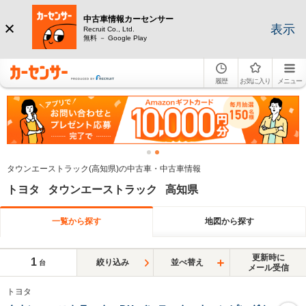
中古車情報カーセンサー
表示
Recruit Co., Ltd.
無料 － Google Play
履歴
お気に入り
メニュー
タウンエーストラック(高知県)の中古車・中古車情報
トヨタ タウンエーストラック 高知県
一覧から探す
地図から探す
更新時に
1
絞り込み
並べ替え
台
メール受信
トヨタ