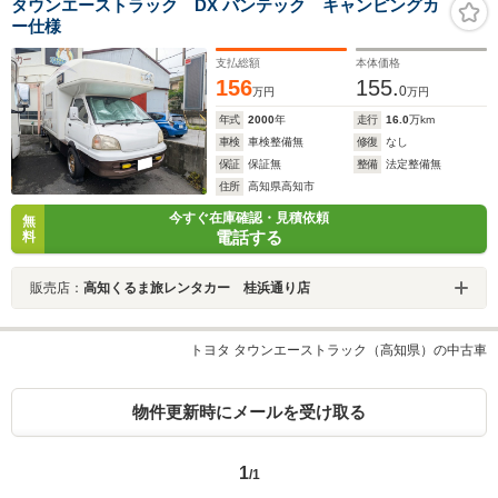
タウンエーストラック DX バンテック キャンピングカ
ー仕様
支払総額
本体価格
156
155.
0
万円
万円
年式
2000
年
走行
16.0
万km
車検
車検整備無
修復
なし
保証
保証無
整備
法定整備無
住所
高知県高知市
今すぐ在庫確認・見積依頼
無
電話する
料
販売店：
高知くるま旅レンタカー 桂浜通り店
トヨタ タウンエーストラック（高知県）の中古車
物件更新時にメールを受け取る
1
/1