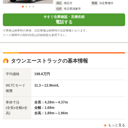
11.3～12.9km/L
11.3～12.
保証
保証付
整備
法定整備付
└市街地:9.6～
└市街地:9
住所
埼玉県鴻巣市
10.9km/L
10.9km/L
WLTCモード
今すぐ在庫確認・見積依頼
-
└郊外:11.6～
└郊外:11.
燃費
電話する
13.6km/L
13.6km/L
└高速道路:12.1～
└高速道路:
※車検は納車時の車検、法定整備は納車時の法定整備となります。
13.5km/L
13.5km/L
リース期間中の契約内容は詳細画面を参照下さい。
排気量
1495cc
1496cc
1496cc
駆動方式
FR、4WD
FR、4WD
FR、4WD
タウンエーストラックの基本情報
平均価格
198.6万円
WLTCモード
11.3～12.9km/L
燃費
車体寸法
全長：4.28m～4.37m
(全長x全幅x全
全幅：1.68m
高)
全高：1.89m～1.96m
もっと見る