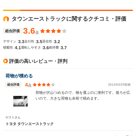
タウンエーストラックに関するクチコミ・評価
3.6
総合評価
点
3.3
3.5
3.2
デザイン :
走行性 :
居住性 :
4.1
3.6
3.7
積載性 :
運転しやすさ :
維持費 :
評価の高いレビュー・評判
荷物が積める
4
総合評価
2013/03/25投稿
点
荷物が沢山つめるので、物を運ぶのに便利です。後ろが広
いので、大きな荷物も余裕で積めます。
ゲストさん
トヨタ タウンエーストラック