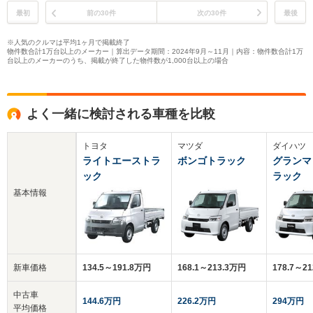
最初
前の30件
次の30件
最後
※人気のクルマは平均1ヶ月で掲載終了
物件数合計1万台以上のメーカー｜算出データ期間：2024年9月～11月｜内容：物件数合計1万
台以上のメーカーのうち、掲載が終了した物件数が1,000台以上の場合
よく一緒に検討される車種を比較
トヨタ
マツダ
ダイハツ
ライトエーストラ
ボンゴトラック
グランマ
ック
ラック
基本情報
新車価格
134.5～191.8万円
168.1～213.3万円
178.7～2
中古車
144.6万円
226.2万円
294万円
平均価格