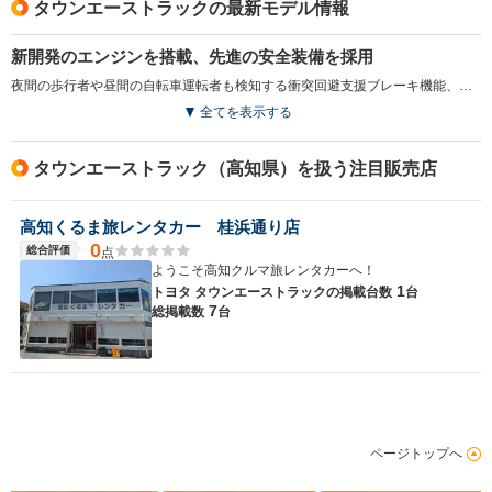
タウンエーストラックの最新モデル情報
新開発のエンジンを搭載、先進の安全装備を採用
夜間の歩行者や昼間の自転車運転者も検知する衝突回避支援ブレーキ機能、ペダルの踏み間違いによる誤発進抑制機能などをパッケージした、「スマートアシスト」が採用された。また、優れた低燃費と低排出ガス性能が実現された、新開発の1.5Lエンジンが新たに採用されている。（2020.9）
全てを表示する
タウンエーストラック（高知県）を扱う注目販売店
高知くるま旅レンタカー 桂浜通り店
0
総合評価
点
ようこそ高知クルマ旅レンタカーへ！
1
トヨタ タウンエーストラックの
掲載台数
台
7
総掲載数
台
ページトップへ