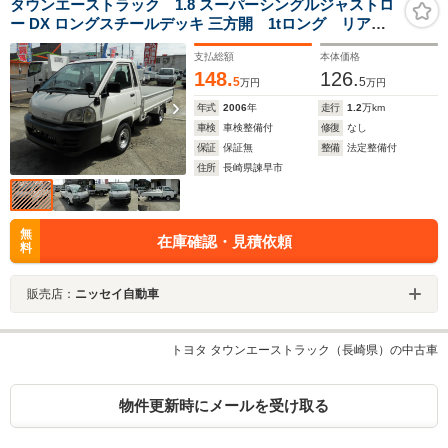
タウンエーストラック 1.8 スーパーシングルジャストロ
ー DX ロングスチールデッキ 三方開 1tロング リアシ
ングルタイヤ
支払総額
本体価格
148.
126.
5
5
万円
万円
年式
2006
年
走行
1.2
万km
車検
車検整備付
修復
なし
保証
保証無
整備
法定整備付
住所
長崎県諫早市
無
在庫確認・見積依頼
料
販売店：
ニッセイ自動車
トヨタ タウンエーストラック（長崎県）の中古車
物件更新時にメールを受け取る