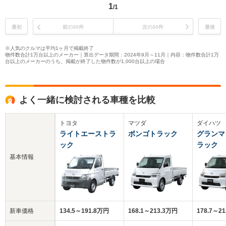
1
/1
最初
前の30件
次の30件
最後
※人気のクルマは平均1ヶ月で掲載終了
物件数合計1万台以上のメーカー｜算出データ期間：2024年9月～11月｜内容：物件数合計1万
台以上のメーカーのうち、掲載が終了した物件数が1,000台以上の場合
よく一緒に検討される車種を比較
トヨタ
マツダ
ダイハツ
ライトエーストラ
ボンゴトラック
グランマ
ック
ラック
基本情報
新車価格
134.5～191.8万円
168.1～213.3万円
178.7～2