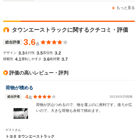
もっと見る
タウンエーストラックに関するクチコミ・評価
3.6
総合評価
点
3.3
3.5
3.2
デザイン :
走行性 :
居住性 :
4.1
3.6
3.7
積載性 :
運転しやすさ :
維持費 :
評価の高いレビュー・評判
荷物が積める
4
総合評価
2013/03/25投稿
点
荷物が沢山つめるので、物を運ぶのに便利です。後ろが広
いので、大きな荷物も余裕で積めます。
ゲストさん
トヨタ タウンエーストラック