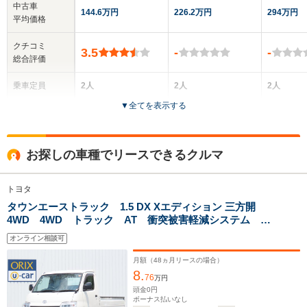
中古車
144.6万円
226.2万円
294万円
平均価格
クチコミ
3.5
-
-
総合評価
乗車定員
2人
2人
2人
▼
全てを表示する
ドア数
2ドア
2ドア
2ドア
全高
全高
全
お探しの車種でリースできるクルマ
1.89m
1.92m
1.
トヨタ
タウンエーストラック 1.5 DX Xエディション 三方開
全幅
全幅
全
サイズ
4WD 4WD トラック AT 衝突被害軽減システム キ
1.68m
1.68m
1.
全長
全長
(全長x全幅x全高)
ーレスエントリー アイドリングストップ ABS
4.28m
4.3m
4
オンライン相談可
ESC パワーステアリング パワーウィンドウ 運転席
エアバッグ 助手席エアバッグ
月額（
48
ヵ月リースの場合）
8.
76
万円
ホイールベース
ホイールベース
ホイー
頭金
0
円
-m
-m
ボーナス払いなし