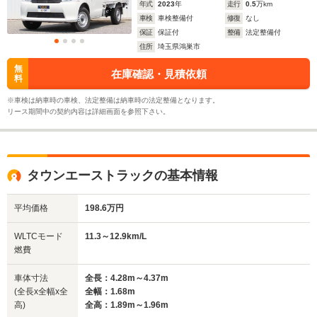
年式
2023
年
走行
0.5
万km
車検
車検整備付
修復
なし
11.3～12.9km/L
11.3～12.
保証
保証付
整備
法定整備付
└市街地:9.6～
└市街地:9
住所
埼玉県鴻巣市
10.9km/L
10.9km/L
WLTCモード
-
└郊外:11.6～
└郊外:11.
無
在庫確認・見積依頼
燃費
料
13.6km/L
13.6km/L
└高速道路:12.1～
└高速道路:
※車検は納車時の車検、法定整備は納車時の法定整備となります。
13.5km/L
13.5km/L
リース期間中の契約内容は詳細画面を参照下さい。
排気量
1495cc
1496cc
1496cc
駆動方式
FR、4WD
FR、4WD
FR、4WD
タウンエーストラックの基本情報
平均価格
198.6万円
WLTCモード
11.3～12.9km/L
燃費
車体寸法
全長：4.28m～4.37m
(全長x全幅x全
全幅：1.68m
高)
全高：1.89m～1.96m