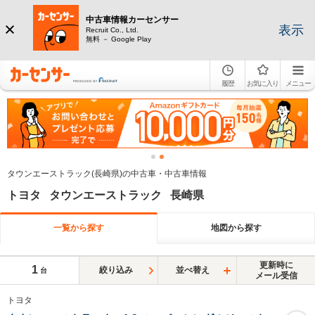
中古車情報カーセンサー
表示
Recruit Co., Ltd.
無料 － Google Play
履歴
お気に入り
メニュー
タウンエーストラック(長崎県)の中古車・中古車情報
トヨタ タウンエーストラック 長崎県
一覧から探す
地図から探す
更新時に
1
絞り込み
並べ替え
台
メール受信
トヨタ