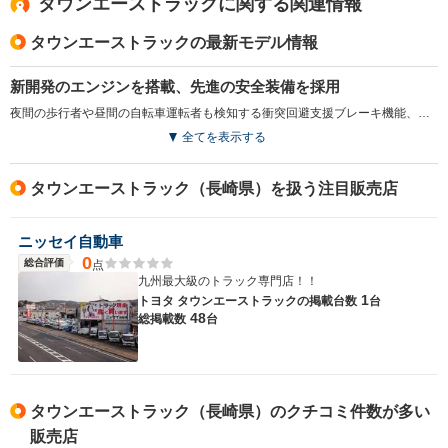
タウンエーストラックに関する関連情報
タウンエーストラックの最新モデル情報
新開発のエンジンを搭載、先進の安全装備を採用
夜間の歩行者や昼間の自転車運転者も検知する衝突回避支援ブレーキ機能、ペダルの踏み間違いによる誤発進抑制機能などをパッケージした、「スマートアシスト」が採用された。また、優れた低燃費と低排出ガス性能が実現された、新開発の1.5Lエンジンが新たに採用されている。（2020.9）
全てを表示する
タウンエーストラック（長崎県）を扱う注目販売店
ニッセイ自動車
0
総合評価
点
九州最大級のトラック専門店！！
1
トヨタ タウンエーストラックの
掲載台数
台
48
総掲載数
台
タウンエーストラック（長崎県）のクチコミ件数が多い
販売店