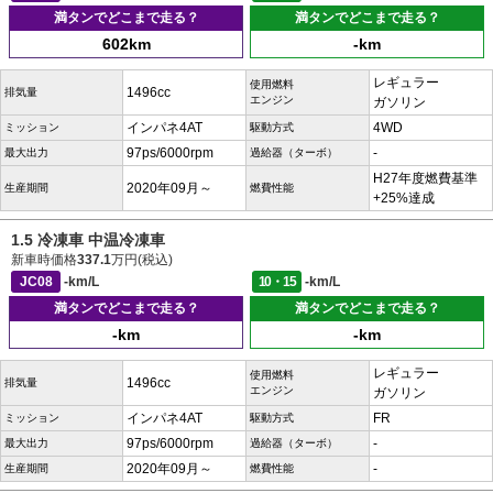
満タンでどこまで走る？
満タンでどこまで走る？
602km
-km
レギュラー
使用燃料
1496cc
排気量
エンジン
ガソリン
インパネ4AT
4WD
ミッション
駆動方式
97ps/6000rpm
-
最大出力
過給器（ターボ）
H27年度燃費基準
2020年09月～
生産期間
燃費性能
+25%達成
1.5 冷凍車 中温冷凍車
新車時価格
337.1
万円(税込)
JC08
-km/L
10・15
-km/L
満タンでどこまで走る？
満タンでどこまで走る？
-km
-km
レギュラー
使用燃料
1496cc
排気量
エンジン
ガソリン
インパネ4AT
FR
ミッション
駆動方式
97ps/6000rpm
-
最大出力
過給器（ターボ）
2020年09月～
-
生産期間
燃費性能