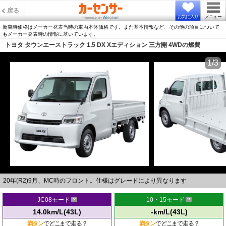
戻る
お気に入り
メニュー
新車時価格はメーカー発表当時の車両本体価格です。また基本情報など、その他の項目について
もメーカー発表時の情報に基いています。
トヨタ タウンエーストラック 1.5 DX Xエディション 三方開 4WDの燃費
1/3
20年(R2)9月、MC時のフロント。仕様はグレードにより異なります
JC08モード
10・15モード
14.0km/L(43L)
-km/L(43L)
満タン
でどこまで走る？
満タン
でどこまで走る？