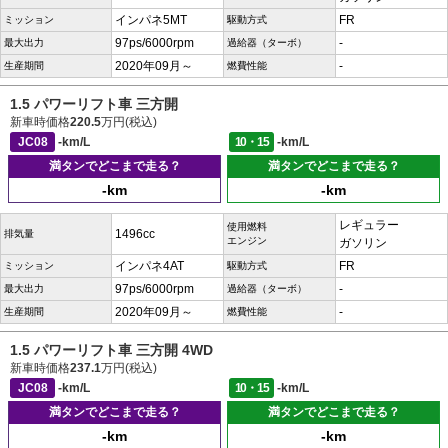
インパネ5MT
FR
ミッション
駆動方式
97ps/6000rpm
-
最大出力
過給器（ターボ）
2020年09月～
-
生産期間
燃費性能
1.5 パワーリフト車 三方開
新車時価格
220.5
万円(税込)
JC08
-km/L
10・15
-km/L
満タンでどこまで走る？
満タンでどこまで走る？
-km
-km
レギュラー
使用燃料
1496cc
排気量
エンジン
ガソリン
インパネ4AT
FR
ミッション
駆動方式
97ps/6000rpm
-
最大出力
過給器（ターボ）
2020年09月～
-
生産期間
燃費性能
1.5 パワーリフト車 三方開 4WD
新車時価格
237.1
万円(税込)
JC08
-km/L
10・15
-km/L
満タンでどこまで走る？
満タンでどこまで走る？
-km
-km