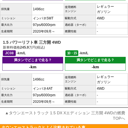
レギュラー
使用燃料
1496cc
排気量
エンジン
ガソリン
インパネ5MT
4WD
ミッション
駆動方式
97ps/6000rpm
-
最大出力
過給器（ターボ）
2020年09月～
-
生産期間
燃費性能
1.5 パワーリフト車 三方開 4WD
新車時価格
245.9
万円(税込)
JC08
-km/L
10・15
-km/L
満タンでどこまで走る？
満タンでどこまで走る？
-km
-km
レギュラー
使用燃料
1496cc
排気量
エンジン
ガソリン
インパネ4AT
4WD
ミッション
駆動方式
97ps/6000rpm
-
最大出力
過給器（ターボ）
2020年09月～
-
生産期間
燃費性能
▲タウンエーストラック 1.5 DX Xエディション 三方開 4WDの燃費
TOPへ
タウンエーストラックとよく比較されている車