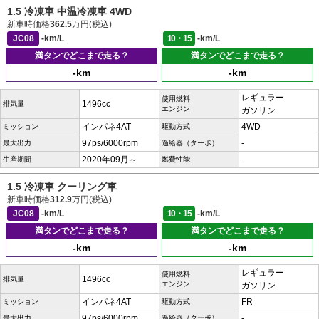
1.5 冷凍車 中温冷凍車 4WD
新車時価格
362.5
万円(税込)
JC08
-km/L
10・15
-km/L
満タンでどこまで走る？
満タンでどこまで走る？
-km
-km
レギュラー
使用燃料
1496cc
排気量
エンジン
ガソリン
インパネ4AT
4WD
ミッション
駆動方式
97ps/6000rpm
-
最大出力
過給器（ターボ）
2020年09月～
-
生産期間
燃費性能
1.5 冷凍車 クーリング車
新車時価格
312.9
万円(税込)
JC08
-km/L
10・15
-km/L
満タンでどこまで走る？
満タンでどこまで走る？
-km
-km
レギュラー
使用燃料
1496cc
排気量
エンジン
ガソリン
インパネ4AT
FR
ミッション
駆動方式
97ps/6000rpm
-
最大出力
過給器（ターボ）