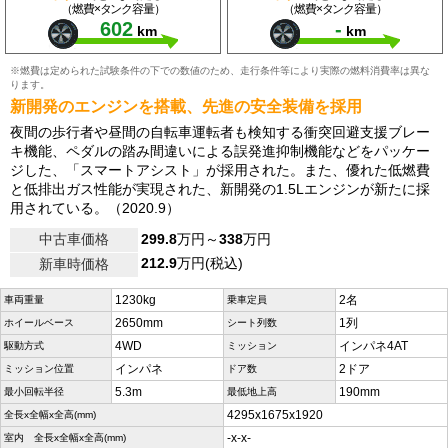
（燃費×タンク容量）
（燃費×タンク容量）
602
-
km
km
※燃費は定められた試験条件の下での数値のため、走行条件等により実際の燃料消費率は異な
ります。
新開発のエンジンを搭載、先進の安全装備を採用
夜間の歩行者や昼間の自転車運転者も検知する衝突回避支援ブレー
キ機能、ペダルの踏み間違いによる誤発進抑制機能などをパッケー
ジした、「スマートアシスト」が採用された。また、優れた低燃費
と低排出ガス性能が実現された、新開発の1.5Lエンジンが新たに採
用されている。（2020.9）
中古車価格
299.8
万円～
338
万円
212.9
万円(税込)
新車時価格
1230kg
2名
車両重量
乗車定員
2650mm
1列
ホイールベース
シート列数
4WD
インパネ4AT
駆動方式
ミッション
インパネ
2ドア
ミッション位置
ドア数
5.3m
190mm
最小回転半径
最低地上高
4295x1675x1920
全長x全幅x全高(mm)
-x-x-
室内 全長x全幅x全高(mm)