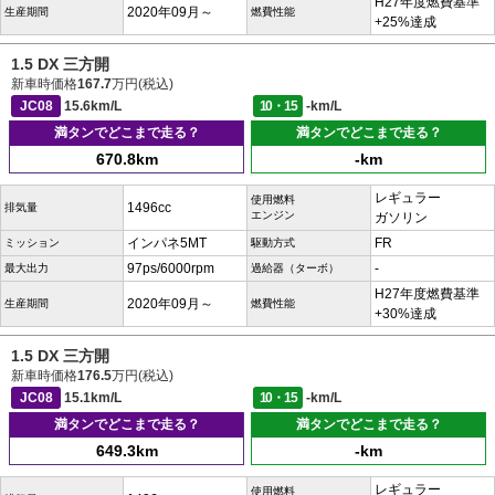
H27年度燃費基準
2020年09月～
生産期間
燃費性能
+25%達成
1.5 DX 三方開
新車時価格
167.7
万円(税込)
JC08
15.6km/L
10・15
-km/L
満タンでどこまで走る？
満タンでどこまで走る？
670.8km
-km
レギュラー
使用燃料
1496cc
排気量
エンジン
ガソリン
インパネ5MT
FR
ミッション
駆動方式
97ps/6000rpm
-
最大出力
過給器（ターボ）
H27年度燃費基準
2020年09月～
生産期間
燃費性能
+30%達成
1.5 DX 三方開
新車時価格
176.5
万円(税込)
JC08
15.1km/L
10・15
-km/L
満タンでどこまで走る？
満タンでどこまで走る？
649.3km
-km
レギュラー
使用燃料