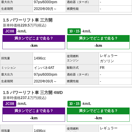
97ps/6000rpm
-
最大出力
過給器（ターボ）
2020年09月～
-
生産期間
燃費性能
1.5 パワーリフト車 三方開
新車時価格
220.5
万円(税込)
JC08
-km/L
10・15
-km/L
満タンでどこまで走る？
満タンでどこまで走る？
-km
-km
レギュラー
使用燃料
1496cc
排気量
エンジン
ガソリン
インパネ4AT
FR
ミッション
駆動方式
97ps/6000rpm
-
最大出力
過給器（ターボ）
2020年09月～
-
生産期間
燃費性能
1.5 パワーリフト車 三方開 4WD
新車時価格
237.1
万円(税込)
JC08
-km/L
10・15
-km/L
満タンでどこまで走る？
満タンでどこまで走る？
-km
-km
レギュラー
使用燃料
1496cc
排気量