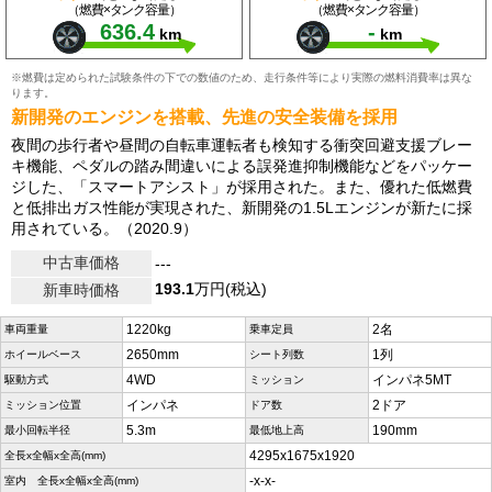
（燃費×タンク容量）
（燃費×タンク容量）
636.4
-
km
km
※燃費は定められた試験条件の下での数値のため、走行条件等により実際の燃料消費率は異な
ります。
新開発のエンジンを搭載、先進の安全装備を採用
夜間の歩行者や昼間の自転車運転者も検知する衝突回避支援ブレー
キ機能、ペダルの踏み間違いによる誤発進抑制機能などをパッケー
ジした、「スマートアシスト」が採用された。また、優れた低燃費
と低排出ガス性能が実現された、新開発の1.5Lエンジンが新たに採
用されている。（2020.9）
中古車価格
---
193.1
万円(税込)
新車時価格
1220kg
2名
車両重量
乗車定員
2650mm
1列
ホイールベース
シート列数
4WD
インパネ5MT
駆動方式
ミッション
インパネ
2ドア
ミッション位置
ドア数
5.3m
190mm
最小回転半径
最低地上高
4295x1675x1920
全長x全幅x全高(mm)
-x-x-
室内 全長x全幅x全高(mm)