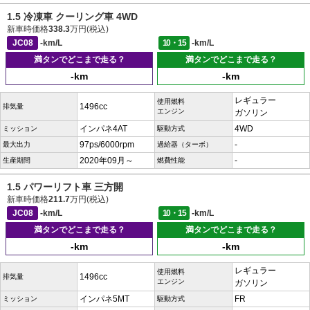
1.5 冷凍車 クーリング車 4WD
新車時価格
338.3
万円(税込)
JC08
-km/L
10・15
-km/L
満タンでどこまで走る？
満タンでどこまで走る？
-km
-km
レギュラー
使用燃料
1496cc
排気量
エンジン
ガソリン
インパネ4AT
4WD
ミッション
駆動方式
97ps/6000rpm
-
最大出力
過給器（ターボ）
2020年09月～
-
生産期間
燃費性能
1.5 パワーリフト車 三方開
新車時価格
211.7
万円(税込)
JC08
-km/L
10・15
-km/L
満タンでどこまで走る？
満タンでどこまで走る？
-km
-km
レギュラー
使用燃料
1496cc
排気量
エンジン
ガソリン
インパネ5MT
FR
ミッション
駆動方式