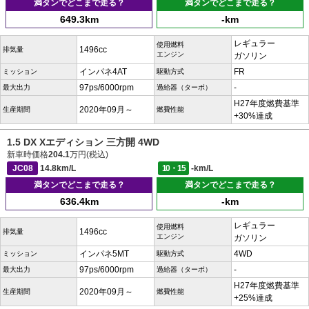
満タンでどこまで走る？
満タンでどこまで走る？
649.3km
-km
レギュラー
使用燃料
1496cc
排気量
エンジン
ガソリン
インパネ4AT
FR
ミッション
駆動方式
97ps/6000rpm
-
最大出力
過給器（ターボ）
H27年度燃費基準
2020年09月～
生産期間
燃費性能
+30%達成
1.5 DX Xエディション 三方開 4WD
新車時価格
204.1
万円(税込)
JC08
14.8km/L
10・15
-km/L
満タンでどこまで走る？
満タンでどこまで走る？
636.4km
-km
レギュラー
使用燃料
1496cc
排気量
エンジン
ガソリン
インパネ5MT
4WD
ミッション
駆動方式
97ps/6000rpm
-
最大出力
過給器（ターボ）
H27年度燃費基準
2020年09月～
生産期間
燃費性能
+25%達成