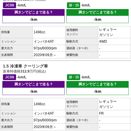
JC08
-km/L
10・15
-km/L
満タンでどこまで走る？
満タンでどこまで走る？
-km
-km
レギュラー
使用燃料
1496cc
排気量
エンジン
ガソリン
インパネ4AT
4WD
ミッション
駆動方式
97ps/6000rpm
-
最大出力
過給器（ターボ）
2020年09月～
-
生産期間
燃費性能
1.5 冷凍車 クーリング車
新車時価格
312.9
万円(税込)
JC08
-km/L
10・15
-km/L
満タンでどこまで走る？
満タンでどこまで走る？
-km
-km
レギュラー
使用燃料
1496cc
排気量
エンジン
ガソリン
インパネ4AT
FR
ミッション
駆動方式
97ps/6000rpm
-
最大出力
過給器（ターボ）
2020年09月～
-
生産期間
燃費性能