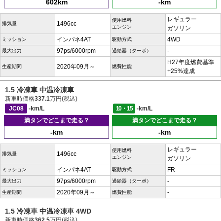
602km
-km
レギュラー
使用燃料
1496cc
排気量
エンジン
ガソリン
インパネ4AT
4WD
ミッション
駆動方式
97ps/6000rpm
-
最大出力
過給器（ターボ）
H27年度燃費基準
2020年09月～
生産期間
燃費性能
+25%達成
1.5 冷凍車 中温冷凍車
新車時価格
337.1
万円(税込)
JC08
-km/L
10・15
-km/L
満タンでどこまで走る？
満タンでどこまで走る？
-km
-km
レギュラー
使用燃料
1496cc
排気量
エンジン
ガソリン
インパネ4AT
FR
ミッション
駆動方式
97ps/6000rpm
-
最大出力
過給器（ターボ）
2020年09月～
-
生産期間
燃費性能
1.5 冷凍車 中温冷凍車 4WD
新車時価格
362.5
万円(税込)