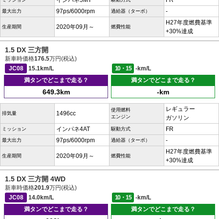
インパネ5MT
FR
97ps/6000rpm
-
最大出力
過給器（ターボ）
H27年度燃費基準
2020年09月～
生産期間
燃費性能
+30%達成
1.5 DX 三方開
新車時価格
176.5
万円(税込)
JC08
15.1km/L
10・15
-km/L
満タンでどこまで走る？
満タンでどこまで走る？
649.3km
-km
レギュラー
使用燃料
1496cc
排気量
エンジン
ガソリン
インパネ4AT
FR
ミッション
駆動方式
97ps/6000rpm
-
最大出力
過給器（ターボ）
H27年度燃費基準
2020年09月～
生産期間
燃費性能
+30%達成
1.5 DX 三方開 4WD
新車時価格
201.9
万円(税込)
JC08
14.0km/L
10・15
-km/L
満タンでどこまで走る？
満タンでどこまで走る？