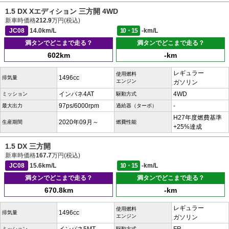
1.5 DX Xエディション 三方開 4WD
新車時価格
212.9
万円(税込)
JC08
14.0km/L
10・15
-km/L
満タンでどこまで走る？
満タンでどこまで走る？
602km
-km
レギュラー
使用燃料
1496cc
排気量
エンジン
ガソリン
インパネ4AT
4WD
ミッション
駆動方式
97ps/6000rpm
-
最大出力
過給器（ターボ）
H27年度燃費基準
2020年09月～
生産期間
燃費性能
+25%達成
1.5 DX 三方開
新車時価格
167.7
万円(税込)
JC08
15.6km/L
10・15
-km/L
満タンでどこまで走る？
満タンでどこまで走る？
670.8km
-km
レギュラー
使用燃料
1496cc
排気量
エンジン
ガソリン
ミッション
駆動方式