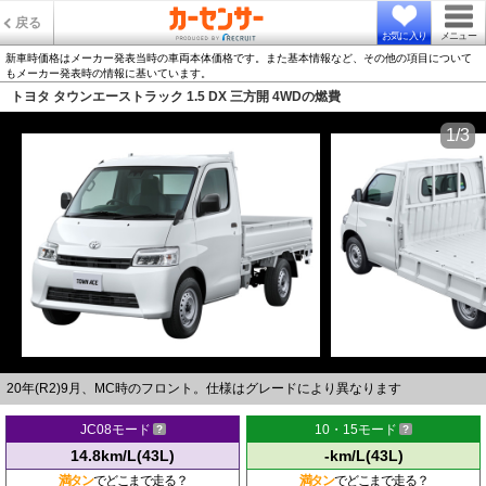
戻る
お気に入り
メニュー
新車時価格はメーカー発表当時の車両本体価格です。また基本情報など、その他の項目について
もメーカー発表時の情報に基いています。
トヨタ タウンエーストラック 1.5 DX 三方開 4WDの燃費
1/3
20年(R2)9月、MC時のフロント。仕様はグレードにより異なります
JC08モード
10・15モード
14.8km/L(43L)
-km/L(43L)
満タン
でどこまで走る？
満タン
でどこまで走る？