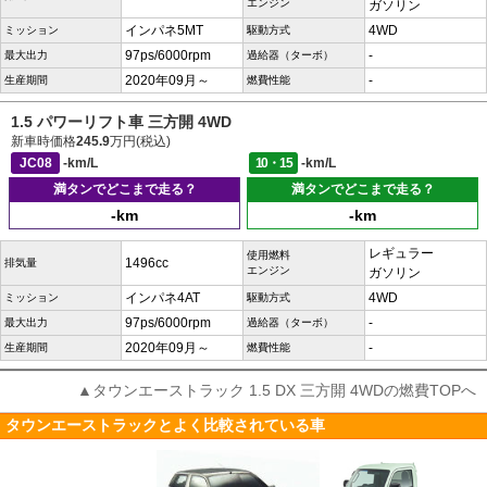
エンジン
ガソリン
インパネ5MT
4WD
ミッション
駆動方式
97ps/6000rpm
-
最大出力
過給器（ターボ）
2020年09月～
-
生産期間
燃費性能
1.5 パワーリフト車 三方開 4WD
新車時価格
245.9
万円(税込)
JC08
-km/L
10・15
-km/L
満タンでどこまで走る？
満タンでどこまで走る？
-km
-km
レギュラー
使用燃料
1496cc
排気量
エンジン
ガソリン
インパネ4AT
4WD
ミッション
駆動方式
97ps/6000rpm
-
最大出力
過給器（ターボ）
2020年09月～
-
生産期間
燃費性能
▲タウンエーストラック 1.5 DX 三方開 4WDの燃費TOPへ
タウンエーストラックとよく比較されている車