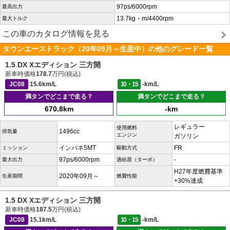
97ps/6000rpm
最高出力
13.7kg・m/4400rpm
最大トルク
この車のカタログ情報を見る
タウンエーストラック（20年09月～生産中）の他のグレード一覧
1.5 DX Xエディション 三方開
新車時価格
178.7
万円(税込)
JC08
15.6km/L
10・15
-km/L
満タンでどこまで走る？
満タンでどこまで走る？
670.8km
-km
レギュラー
使用燃料
1496cc
排気量
エンジン
ガソリン
インパネ5MT
FR
ミッション
駆動方式
97ps/6000rpm
-
最大出力
過給器（ターボ）
H27年度燃費基準
2020年09月～
生産期間
燃費性能
+30%達成
1.5 DX Xエディション 三方開
新車時価格
187.5
万円(税込)
JC08
15.1km/L
10・15
-km/L