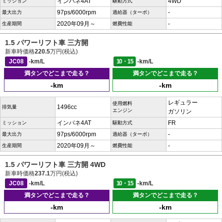
インパネ4AT
4WD
ミッション
駆動方式
97ps/6000rpm
-
最大出力
過給器（ターボ）
2020年09月～
-
生産期間
燃費性能
1.5 パワーリフト車 三方開
新車時価格
220.5
万円(税込)
JC08
-km/L
10・15
-km/L
満タンでどこまで走る？
満タンでどこまで走る？
-km
-km
レギュラー
使用燃料
1496cc
排気量
エンジン
ガソリン
インパネ4AT
FR
ミッション
駆動方式
97ps/6000rpm
-
最大出力
過給器（ターボ）
2020年09月～
-
生産期間
燃費性能
1.5 パワーリフト車 三方開 4WD
新車時価格
237.1
万円(税込)
JC08
-km/L
10・15
-km/L
満タンでどこまで走る？
満タンでどこまで走る？
-km
-km