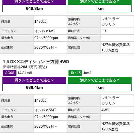
満タンでどこまで走る？
満タンでどこまで走る？
649.3km
-km
レギュラー
使用燃料
1496cc
排気量
エンジン
ガソリン
インパネ4AT
FR
ミッション
駆動方式
97ps/6000rpm
-
最大出力
過給器（ターボ）
H27年度燃費基準
2020年09月～
生産期間
燃費性能
+30%達成
1.5 DX Xエディション 三方開 4WD
新車時価格
204.1
万円(税込)
JC08
14.8km/L
10・15
-km/L
満タンでどこまで走る？
満タンでどこまで走る？
636.4km
-km
レギュラー
使用燃料
1496cc
排気量
エンジン
ガソリン
インパネ5MT
4WD
ミッション
駆動方式
97ps/6000rpm
-
最大出力
過給器（ターボ）
H27年度燃費基準
2020年09月～
生産期間
燃費性能
+25%達成