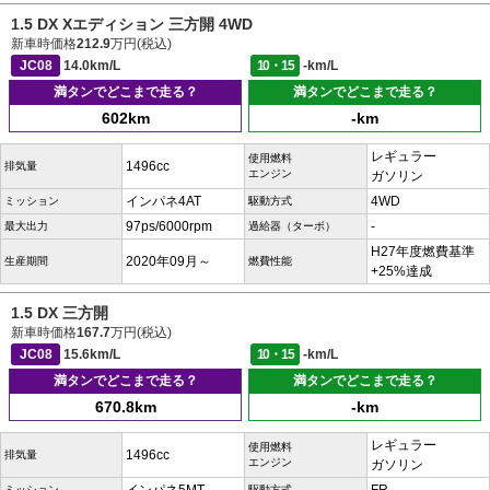
1.5 DX Xエディション 三方開 4WD
新車時価格
212.9
万円(税込)
JC08
14.0km/L
10・15
-km/L
満タンでどこまで走る？
満タンでどこまで走る？
602km
-km
レギュラー
使用燃料
1496cc
排気量
エンジン
ガソリン
インパネ4AT
4WD
ミッション
駆動方式
97ps/6000rpm
-
最大出力
過給器（ターボ）
H27年度燃費基準
2020年09月～
生産期間
燃費性能
+25%達成
1.5 DX 三方開
新車時価格
167.7
万円(税込)
JC08
15.6km/L
10・15
-km/L
満タンでどこまで走る？
満タンでどこまで走る？
670.8km
-km
レギュラー
使用燃料
1496cc
排気量
エンジン
ガソリン
ミッション
駆動方式