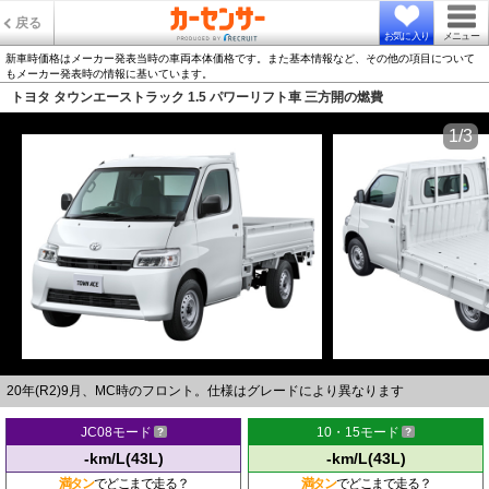
戻る
お気に入り
メニュー
新車時価格はメーカー発表当時の車両本体価格です。また基本情報など、その他の項目について
もメーカー発表時の情報に基いています。
トヨタ タウンエーストラック 1.5 パワーリフト車 三方開の燃費
1/3
20年(R2)9月、MC時のフロント。仕様はグレードにより異なります
JC08モード
10・15モード
-km/L(43L)
-km/L(43L)
満タン
でどこまで走る？
満タン
でどこまで走る？