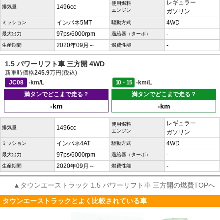
レギュラー
使用燃料
1496cc
排気量
エンジン
ガソリン
インパネ5MT
4WD
ミッション
駆動方式
97ps/6000rpm
-
最大出力
過給器（ターボ）
2020年09月～
-
生産期間
燃費性能
1.5 パワーリフト車 三方開 4WD
新車時価格
245.9
万円(税込)
JC08
-km/L
10・15
-km/L
満タンでどこまで走る？
満タンでどこまで走る？
-km
-km
レギュラー
使用燃料
1496cc
排気量
エンジン
ガソリン
インパネ4AT
4WD
ミッション
駆動方式
97ps/6000rpm
-
最大出力
過給器（ターボ）
2020年09月～
-
生産期間
燃費性能
▲タウンエーストラック 1.5 パワーリフト車 三方開の燃費TOPへ
タウンエーストラックとよく比較されている車