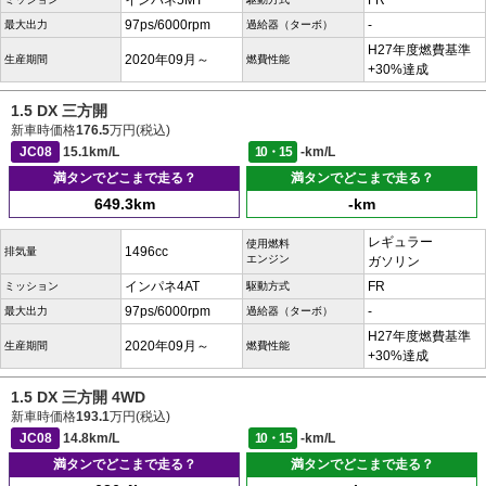
インパネ5MT
FR
97ps/6000rpm
-
最大出力
過給器（ターボ）
H27年度燃費基準
2020年09月～
生産期間
燃費性能
+30%達成
1.5 DX 三方開
新車時価格
176.5
万円(税込)
JC08
15.1km/L
10・15
-km/L
満タンでどこまで走る？
満タンでどこまで走る？
649.3km
-km
レギュラー
使用燃料
1496cc
排気量
エンジン
ガソリン
インパネ4AT
FR
ミッション
駆動方式
97ps/6000rpm
-
最大出力
過給器（ターボ）
H27年度燃費基準
2020年09月～
生産期間
燃費性能
+30%達成
1.5 DX 三方開 4WD
新車時価格
193.1
万円(税込)
JC08
14.8km/L
10・15
-km/L
満タンでどこまで走る？
満タンでどこまで走る？