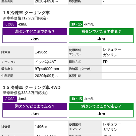
2020年09月～
-
生産期間
燃費性能
1.5 冷凍車 クーリング車
新車時価格
312.9
万円(税込)
JC08
-km/L
10・15
-km/L
満タンでどこまで走る？
満タンでどこまで走る？
-km
-km
レギュラー
使用燃料
1496cc
排気量
エンジン
ガソリン
インパネ4AT
FR
ミッション
駆動方式
97ps/6000rpm
-
最大出力
過給器（ターボ）
2020年09月～
-
生産期間
燃費性能
1.5 冷凍車 クーリング車 4WD
新車時価格
338.3
万円(税込)
JC08
-km/L
10・15
-km/L
満タンでどこまで走る？
満タンでどこまで走る？
-km
-km
レギュラー
使用燃料
1496cc
排気量
エンジン
ガソリン