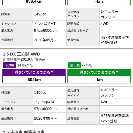
636.4km
-km
レギュラー
使用燃料
1496cc
排気量
エンジン
ガソリン
インパネ5MT
4WD
ミッション
駆動方式
97ps/6000rpm
-
最大出力
過給器（ターボ）
H27年度燃費基準
2020年09月～
生産期間
燃費性能
+25%達成
1.5 DX 三方開 4WD
新車時価格
201.9
万円(税込)
JC08
14.0km/L
10・15
-km/L
満タンでどこまで走る？
満タンでどこまで走る？
602km
-km
レギュラー
使用燃料
1496cc
排気量
エンジン
ガソリン
インパネ4AT
4WD
ミッション
駆動方式
97ps/6000rpm
-
最大出力
過給器（ターボ）
H27年度燃費基準
2020年09月～
生産期間
燃費性能
+25%達成
1.5 冷凍車 中温冷凍車