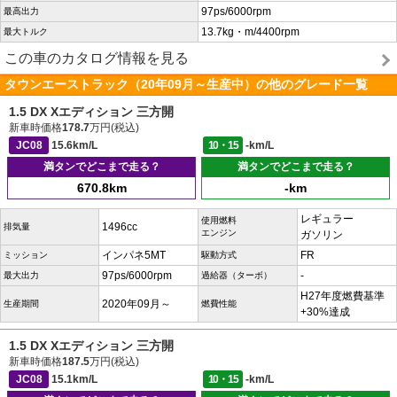
97ps/6000rpm
最高出力
13.7kg・m/4400rpm
最大トルク
この車のカタログ情報を見る
タウンエーストラック（20年09月～生産中）の他のグレード一覧
1.5 DX Xエディション 三方開
新車時価格
178.7
万円(税込)
JC08
15.6km/L
10・15
-km/L
満タンでどこまで走る？
満タンでどこまで走る？
670.8km
-km
レギュラー
使用燃料
1496cc
排気量
エンジン
ガソリン
インパネ5MT
FR
ミッション
駆動方式
97ps/6000rpm
-
最大出力
過給器（ターボ）
H27年度燃費基準
2020年09月～
生産期間
燃費性能
+30%達成
1.5 DX Xエディション 三方開
新車時価格
187.5
万円(税込)
JC08
15.1km/L
10・15
-km/L