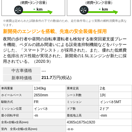
（燃費×タンク容量）
（燃費×タンク容量）
-
-
km
km
※燃費は定められた試験条件の下での数値のため、走行条件等により実際の燃料消費率は異な
ります。
新開発のエンジンを搭載、先進の安全装備を採用
夜間の歩行者や昼間の自転車運転者も検知する衝突回避支援ブレー
キ機能、ペダルの踏み間違いによる誤発進抑制機能などをパッケー
ジした、「スマートアシスト」が採用された。また、優れた低燃費
と低排出ガス性能が実現された、新開発の1.5Lエンジンが新たに採
用されている。（2020.9）
中古車価格
---
211.7
万円(税込)
新車時価格
1340kg
2名
車両重量
乗車定員
2650mm
1列
ホイールベース
シート列数
FR
インパネ5MT
駆動方式
ミッション
インパネ
2ドア
ミッション位置
ドア数
-m
-mm
最小回転半径
最低地上高
4365x1675x1920
全長x全幅x全高(mm)
-x-x-
室内 全長x全幅x全高(mm)