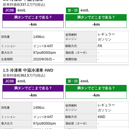
新車時価格
337.1
万円(税込)
JC08
-km/L
10・15
-km/L
満タンでどこまで走る？
満タンでどこまで走る？
-km
-km
レギュラー
使用燃料
1496cc
排気量
エンジン
ガソリン
インパネ4AT
FR
ミッション
駆動方式
97ps/6000rpm
-
最大出力
過給器（ターボ）
2020年09月～
-
生産期間
燃費性能
1.5 冷凍車 中温冷凍車 4WD
新車時価格
362.5
万円(税込)
JC08
-km/L
10・15
-km/L
満タンでどこまで走る？
満タンでどこまで走る？
-km
-km
レギュラー
使用燃料
1496cc
排気量
エンジン
ガソリン
インパネ4AT
4WD
ミッション
駆動方式
97ps/6000rpm
-
最大出力
過給器（ターボ）