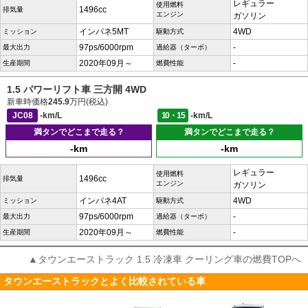
レギュラー
使用燃料
1496cc
排気量
エンジン
ガソリン
インパネ5MT
4WD
ミッション
駆動方式
97ps/6000rpm
-
最大出力
過給器（ターボ）
2020年09月～
-
生産期間
燃費性能
1.5 パワーリフト車 三方開 4WD
新車時価格
245.9
万円(税込)
JC08
-km/L
10・15
-km/L
満タンでどこまで走る？
満タンでどこまで走る？
-km
-km
レギュラー
使用燃料
1496cc
排気量
エンジン
ガソリン
インパネ4AT
4WD
ミッション
駆動方式
97ps/6000rpm
-
最大出力
過給器（ターボ）
2020年09月～
-
生産期間
燃費性能
▲タウンエーストラック 1.5 冷凍車 クーリング車の燃費TOPへ
タウンエーストラックとよく比較されている車