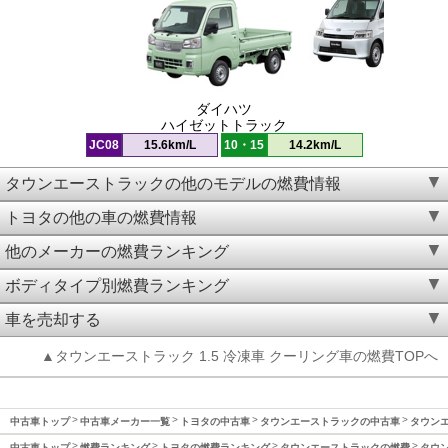
ダイハツ
ハイゼットトラック
JC08
15.6km/L
10・15
14.2km/L
タウンエーストラックの他のモデルの燃費情報
トヨタの他の車の燃費情報
他のメーカーの燃費ランキング
ボディタイプ別燃費ランキング
車を売却する
▲タウンエーストラック 1.5 冷凍車 クーリング車の燃費TOPへ
中古車トップ
中古車メーカー一覧
トヨタの中古車
タウンエーストラックの中古車
タウンエ
中古車トップ
燃費ランキング
トヨタの燃費ランキング
タウンエーストラックの燃費
タウン