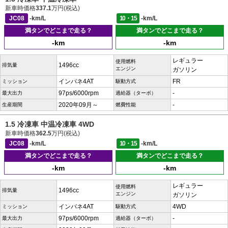
新車時価格
337.1
万円(税込)
JC08
-km/L
10・15
-km/L
満タンでどこまで走る？
満タンでどこまで走る？
-km
-km
レギュラー
使用燃料
1496cc
排気量
エンジン
ガソリン
インパネ4AT
FR
ミッション
駆動方式
97ps/6000rpm
-
最大出力
過給器（ターボ）
2020年09月～
-
生産期間
燃費性能
1.5 冷凍車 中温冷凍車 4WD
新車時価格
362.5
万円(税込)
JC08
-km/L
10・15
-km/L
満タンでどこまで走る？
満タンでどこまで走る？
-km
-km
レギュラー
使用燃料
1496cc
排気量
エンジン
ガソリン
インパネ4AT
4WD
ミッション
駆動方式
97ps/6000rpm
-
最大出力
過給器（ターボ）