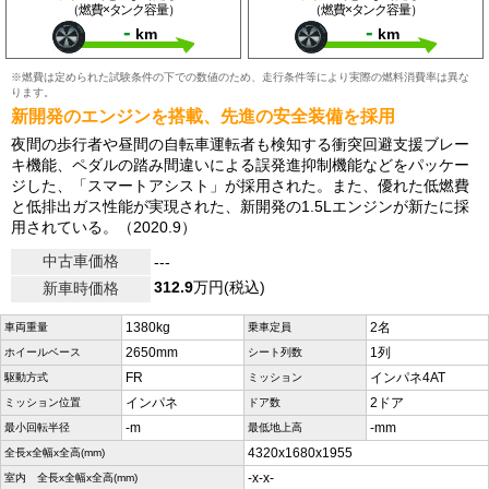
（燃費×タンク容量）
（燃費×タンク容量）
-
-
km
km
※燃費は定められた試験条件の下での数値のため、走行条件等により実際の燃料消費率は異な
ります。
新開発のエンジンを搭載、先進の安全装備を採用
夜間の歩行者や昼間の自転車運転者も検知する衝突回避支援ブレー
キ機能、ペダルの踏み間違いによる誤発進抑制機能などをパッケー
ジした、「スマートアシスト」が採用された。また、優れた低燃費
と低排出ガス性能が実現された、新開発の1.5Lエンジンが新たに採
用されている。（2020.9）
中古車価格
---
312.9
万円(税込)
新車時価格
1380kg
2名
車両重量
乗車定員
2650mm
1列
ホイールベース
シート列数
FR
インパネ4AT
駆動方式
ミッション
インパネ
2ドア
ミッション位置
ドア数
-m
-mm
最小回転半径
最低地上高
4320x1680x1955
全長x全幅x全高(mm)
-x-x-
室内 全長x全幅x全高(mm)