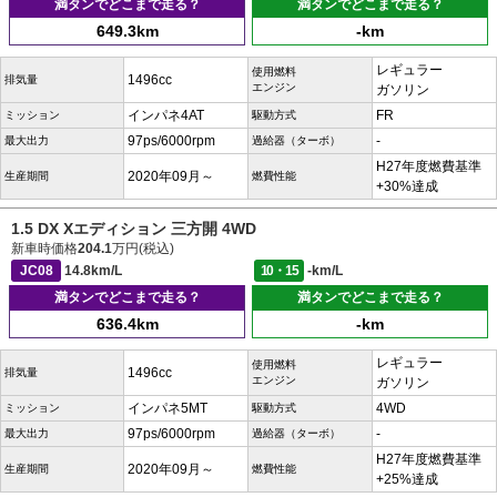
満タンでどこまで走る？
満タンでどこまで走る？
649.3km
-km
レギュラー
使用燃料
1496cc
排気量
エンジン
ガソリン
インパネ4AT
FR
ミッション
駆動方式
97ps/6000rpm
-
最大出力
過給器（ターボ）
H27年度燃費基準
2020年09月～
生産期間
燃費性能
+30%達成
1.5 DX Xエディション 三方開 4WD
新車時価格
204.1
万円(税込)
JC08
14.8km/L
10・15
-km/L
満タンでどこまで走る？
満タンでどこまで走る？
636.4km
-km
レギュラー
使用燃料
1496cc
排気量
エンジン
ガソリン
インパネ5MT
4WD
ミッション
駆動方式
97ps/6000rpm
-
最大出力
過給器（ターボ）
H27年度燃費基準
2020年09月～
生産期間
燃費性能
+25%達成