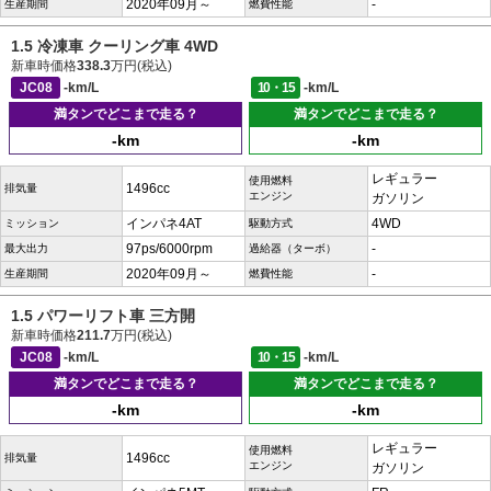
2020年09月～
-
生産期間
燃費性能
1.5 冷凍車 クーリング車 4WD
新車時価格
338.3
万円(税込)
JC08
-km/L
10・15
-km/L
満タンでどこまで走る？
満タンでどこまで走る？
-km
-km
レギュラー
使用燃料
1496cc
排気量
エンジン
ガソリン
インパネ4AT
4WD
ミッション
駆動方式
97ps/6000rpm
-
最大出力
過給器（ターボ）
2020年09月～
-
生産期間
燃費性能
1.5 パワーリフト車 三方開
新車時価格
211.7
万円(税込)
JC08
-km/L
10・15
-km/L
満タンでどこまで走る？
満タンでどこまで走る？
-km
-km
レギュラー
使用燃料
1496cc
排気量
エンジン
ガソリン