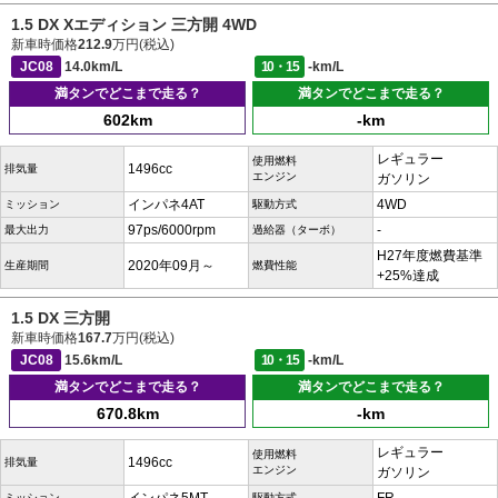
1.5 DX Xエディション 三方開 4WD
新車時価格
212.9
万円(税込)
JC08
14.0km/L
10・15
-km/L
満タンでどこまで走る？
満タンでどこまで走る？
602km
-km
レギュラー
使用燃料
1496cc
排気量
エンジン
ガソリン
インパネ4AT
4WD
ミッション
駆動方式
97ps/6000rpm
-
最大出力
過給器（ターボ）
H27年度燃費基準
2020年09月～
生産期間
燃費性能
+25%達成
1.5 DX 三方開
新車時価格
167.7
万円(税込)
JC08
15.6km/L
10・15
-km/L
満タンでどこまで走る？
満タンでどこまで走る？
670.8km
-km
レギュラー
使用燃料
1496cc
排気量
エンジン
ガソリン
ミッション
駆動方式