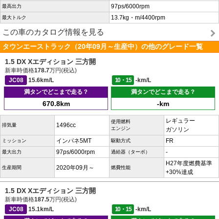
97ps/6000rpm
最高出力
13.7kg・m/4400rpm
最大トルク
この車のカタログ情報を見る
タウンエーストラック（20年09月～生産中）の他のグレード一覧
1.5 DX Xエディション 三方開
新車時価格
178.7
万円(税込)
JC08
15.6km/L
10・15
-km/L
満タンでどこまで走る？
満タンでどこまで走る？
670.8km
-km
レギュラー
使用燃料
1496cc
排気量
エンジン
ガソリン
インパネ5MT
FR
ミッション
駆動方式
97ps/6000rpm
-
最大出力
過給器（ターボ）
H27年度燃費基準
2020年09月～
生産期間
燃費性能
+30%達成
1.5 DX Xエディション 三方開
新車時価格
187.5
万円(税込)
JC08
15.1km/L
10・15
-km/L