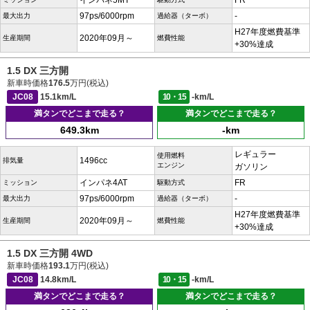
インパネ5MT
FR
97ps/6000rpm
-
最大出力
過給器（ターボ）
H27年度燃費基準
2020年09月～
生産期間
燃費性能
+30%達成
1.5 DX 三方開
新車時価格
176.5
万円(税込)
JC08
15.1km/L
10・15
-km/L
満タンでどこまで走る？
満タンでどこまで走る？
649.3km
-km
レギュラー
使用燃料
1496cc
排気量
エンジン
ガソリン
インパネ4AT
FR
ミッション
駆動方式
97ps/6000rpm
-
最大出力
過給器（ターボ）
H27年度燃費基準
2020年09月～
生産期間
燃費性能
+30%達成
1.5 DX 三方開 4WD
新車時価格
193.1
万円(税込)
JC08
14.8km/L
10・15
-km/L
満タンでどこまで走る？
満タンでどこまで走る？