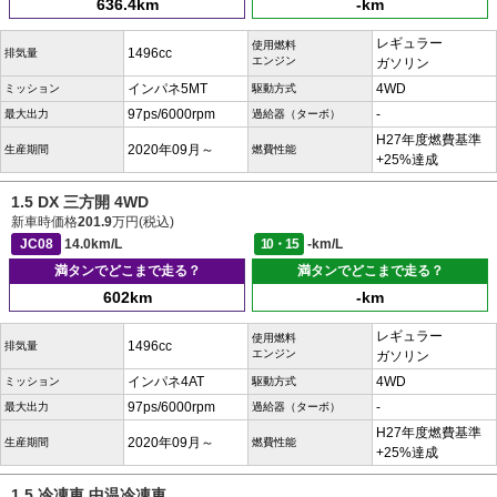
636.4km
-km
レギュラー
使用燃料
1496cc
排気量
エンジン
ガソリン
インパネ5MT
4WD
ミッション
駆動方式
97ps/6000rpm
-
最大出力
過給器（ターボ）
H27年度燃費基準
2020年09月～
生産期間
燃費性能
+25%達成
1.5 DX 三方開 4WD
新車時価格
201.9
万円(税込)
JC08
14.0km/L
10・15
-km/L
満タンでどこまで走る？
満タンでどこまで走る？
602km
-km
レギュラー
使用燃料
1496cc
排気量
エンジン
ガソリン
インパネ4AT
4WD
ミッション
駆動方式
97ps/6000rpm
-
最大出力
過給器（ターボ）
H27年度燃費基準
2020年09月～
生産期間
燃費性能
+25%達成
1.5 冷凍車 中温冷凍車