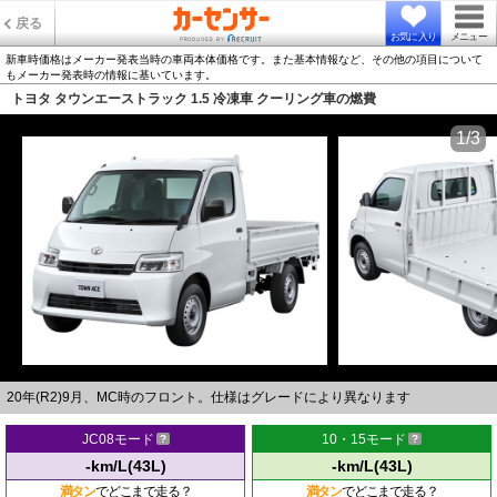
戻る
お気に入り
メニュー
新車時価格はメーカー発表当時の車両本体価格です。また基本情報など、その他の項目について
もメーカー発表時の情報に基いています。
トヨタ タウンエーストラック 1.5 冷凍車 クーリング車の燃費
1/3
20年(R2)9月、MC時のフロント。仕様はグレードにより異なります
JC08モード
10・15モード
-km/L(43L)
-km/L(43L)
満タン
でどこまで走る？
満タン
でどこまで走る？