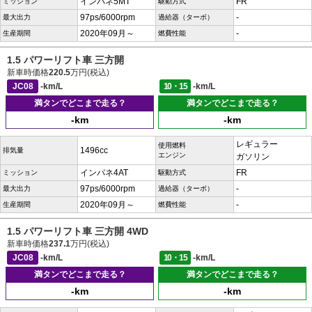
インパネ5MT
FR
ミッション
駆動方式
97ps/6000rpm
-
最大出力
過給器（ターボ）
2020年09月～
-
生産期間
燃費性能
1.5 パワーリフト車 三方開
新車時価格
220.5
万円(税込)
JC08
-km/L
10・15
-km/L
満タンでどこまで走る？
満タンでどこまで走る？
-km
-km
レギュラー
使用燃料
1496cc
排気量
エンジン
ガソリン
インパネ4AT
FR
ミッション
駆動方式
97ps/6000rpm
-
最大出力
過給器（ターボ）
2020年09月～
-
生産期間
燃費性能
1.5 パワーリフト車 三方開 4WD
新車時価格
237.1
万円(税込)
JC08
-km/L
10・15
-km/L
満タンでどこまで走る？
満タンでどこまで走る？
-km
-km