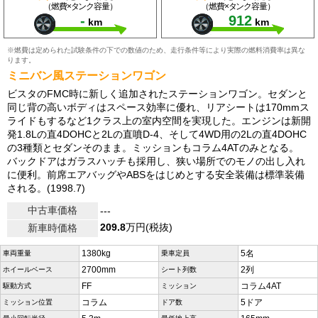
（燃費×タンク容量）
（燃費×タンク容量）
-
912
km
km
※燃費は定められた試験条件の下での数値のため、走行条件等により実際の燃料消費率は異な
ります。
ミニバン風ステーションワゴン
ビスタのFMC時に新しく追加されたステーションワゴン。セダンと
同じ背の高いボディはスペース効率に優れ、リアシートは170mmス
ライドもするなど1クラス上の室内空間を実現した。エンジンは新開
発1.8Lの直4DOHCと2Lの直噴D-4、そして4WD用の2Lの直4DOHC
の3種類とセダンそのまま。ミッションもコラム4ATのみとなる。
バックドアはガラスハッチも採用し、狭い場所でのモノの出し入れ
に便利。前席エアバッグやABSをはじめとする安全装備は標準装備
される。(1998.7)
中古車価格
---
209.8
万円(税抜)
新車時価格
1380kg
5名
車両重量
乗車定員
2700mm
2列
ホイールベース
シート列数
FF
コラム4AT
駆動方式
ミッション
コラム
5ドア
ミッション位置
ドア数