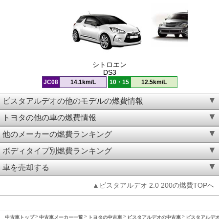
シトロエン
DS3
JC08
14.1km/L
10・15
12.5km/L
ビスタアルデオの他のモデルの燃費情報
トヨタの他の車の燃費情報
他のメーカーの燃費ランキング
ボディタイプ別燃費ランキング
車を売却する
▲ビスタアルデオ 2.0 200の燃費TOPへ
中古車トップ
中古車メーカー一覧
トヨタの中古車
ビスタアルデオの中古車
ビスタアルデオ(