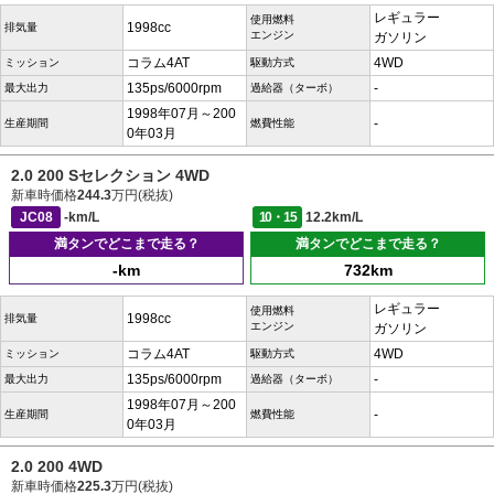
レギュラー
使用燃料
1998cc
排気量
エンジン
ガソリン
コラム4AT
4WD
ミッション
駆動方式
135ps/6000rpm
-
最大出力
過給器（ターボ）
1998年07月～200
-
生産期間
燃費性能
0年03月
2.0 200 Sセレクション 4WD
新車時価格
244.3
万円(税抜)
JC08
-km/L
10・15
12.2km/L
満タンでどこまで走る？
満タンでどこまで走る？
-km
732km
レギュラー
使用燃料
1998cc
排気量
エンジン
ガソリン
コラム4AT
4WD
ミッション
駆動方式
135ps/6000rpm
-
最大出力
過給器（ターボ）
1998年07月～200
-
生産期間
燃費性能
0年03月
2.0 200 4WD
新車時価格
225.3
万円(税抜)