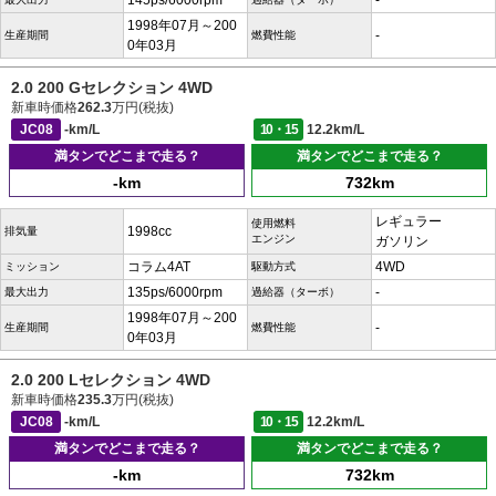
145ps/6000rpm
-
1998年07月～200
-
生産期間
燃費性能
0年03月
2.0 200 Gセレクション 4WD
新車時価格
262.3
万円(税抜)
JC08
-km/L
10・15
12.2km/L
満タンでどこまで走る？
満タンでどこまで走る？
-km
732km
レギュラー
使用燃料
1998cc
排気量
エンジン
ガソリン
コラム4AT
4WD
ミッション
駆動方式
135ps/6000rpm
-
最大出力
過給器（ターボ）
1998年07月～200
-
生産期間
燃費性能
0年03月
2.0 200 Lセレクション 4WD
新車時価格
235.3
万円(税抜)
JC08
-km/L
10・15
12.2km/L
満タンでどこまで走る？
満タンでどこまで走る？
-km
732km