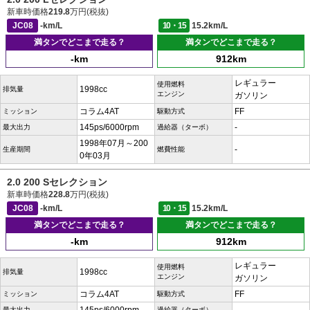
新車時価格
219.8
万円(税抜)
JC08
-km/L
10・15
15.2km/L
満タンでどこまで走る？
満タンでどこまで走る？
-km
912km
レギュラー
使用燃料
1998cc
排気量
エンジン
ガソリン
コラム4AT
FF
ミッション
駆動方式
145ps/6000rpm
-
最大出力
過給器（ターボ）
1998年07月～200
-
生産期間
燃費性能
0年03月
2.0 200 Sセレクション
新車時価格
228.8
万円(税抜)
JC08
-km/L
10・15
15.2km/L
満タンでどこまで走る？
満タンでどこまで走る？
-km
912km
レギュラー
使用燃料
1998cc
排気量
エンジン
ガソリン
コラム4AT
FF
ミッション
駆動方式
最大出力
過給器（ターボ）