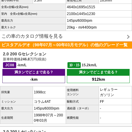
5.3m
165mm
最小回転半径
最低地上高
4640x1695x1515
全長x全幅x全高(mm)
2100x1445x1230
室内 全長x全幅x全高(mm)
145ps/6000rpm
最高出力
20kg・m/4400rpm
最大トルク
この車のカタログ情報を見る
ビスタアルデオ（98年07月～00年03月モデル）の他のグレード一覧
2.0 200 Gセレクション
新車時価格
246.8
万円(税抜)
JC08
-km/L
10・15
15.2km/L
満タンでどこまで走る？
満タンでどこまで走る？
-km
912km
レギュラー
使用燃料
1998cc
排気量
エンジン
ガソリン
コラム4AT
FF
ミッション
駆動方式
145ps/6000rpm
-
最大出力
過給器（ターボ）
1998年07月～200
-
生産期間
燃費性能
0年03月
2.0 200 Lセレクション