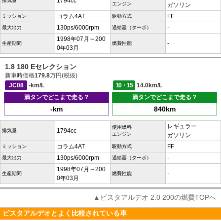
1794cc
排気量
エンジン
ガソリン
コラム4AT
FF
ミッション
駆動方式
130ps/6000rpm
-
最大出力
過給器（ターボ）
1998年07月～200
-
生産期間
燃費性能
0年03月
1.8 180 Eセレクション
新車時価格
179.8
万円(税抜)
JC08
-km/L
10・15
14.0km/L
満タンでどこまで走る？
満タンでどこまで走る？
-km
840km
レギュラー
使用燃料
1794cc
排気量
エンジン
ガソリン
コラム4AT
FF
ミッション
駆動方式
130ps/6000rpm
-
最大出力
過給器（ターボ）
1998年07月～200
-
生産期間
燃費性能
0年03月
▲ビスタアルデオ 2.0 200の燃費TOPへ
ビスタアルデオとよく比較されている車