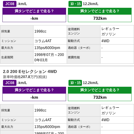
JC08
-km/L
10・15
12.2km/L
満タンでどこまで走る？
満タンでどこまで走る？
-km
732km
レギュラー
使用燃料
1998cc
排気量
エンジン
ガソリン
コラム4AT
4WD
ミッション
駆動方式
135ps/6000rpm
-
最大出力
過給器（ターボ）
1998年07月～200
-
生産期間
燃費性能
0年03月
2.0 200 Eセレクション 4WD
新車時価格
207.8
万円(税抜)
JC08
-km/L
10・15
12.2km/L
満タンでどこまで走る？
満タンでどこまで走る？
-km
732km
レギュラー
使用燃料
1998cc
排気量
エンジン
ガソリン
コラム4AT
4WD
ミッション
駆動方式
135ps/6000rpm
-
最大出力
過給器（ターボ）
1998年07月～200