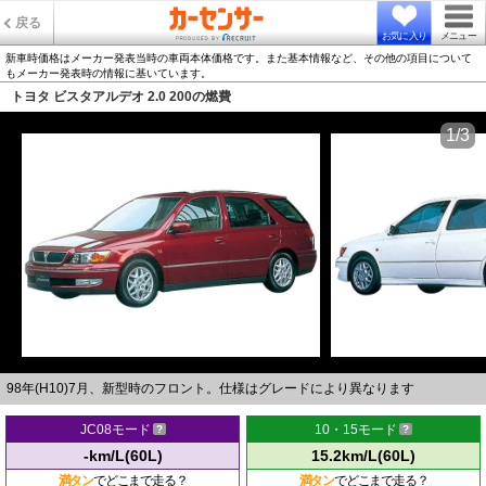
戻る
お気に入り
メニュー
新車時価格はメーカー発表当時の車両本体価格です。また基本情報など、その他の項目について
もメーカー発表時の情報に基いています。
トヨタ ビスタアルデオ 2.0 200の燃費
1/3
98年(H10)7月、新型時のフロント。仕様はグレードにより異なります
JC08モード
10・15モード
-km/L(60L)
15.2km/L(60L)
満タン
でどこまで走る？
満タン
でどこまで走る？