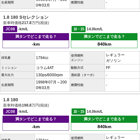
-
生産期間
燃費性能
0年03月
1.8 180 Sセレクション
新車時価格
217.8
万円(税抜)
JC08
-km/L
10・15
14.0km/L
満タンでどこまで走る？
満タンでどこまで走る？
-km
840km
レギュラー
使用燃料
1794cc
排気量
エンジン
ガソリン
コラム4AT
FF
ミッション
駆動方式
130ps/6000rpm
-
最大出力
過給器（ターボ）
1998年07月～200
-
生産期間
燃費性能
0年03月
1.8 180
新車時価格
198.8
万円(税抜)
JC08
-km/L
10・15
14.0km/L
満タンでどこまで走る？
満タンでどこまで走る？
-km
840km
レギュラー
使用燃料