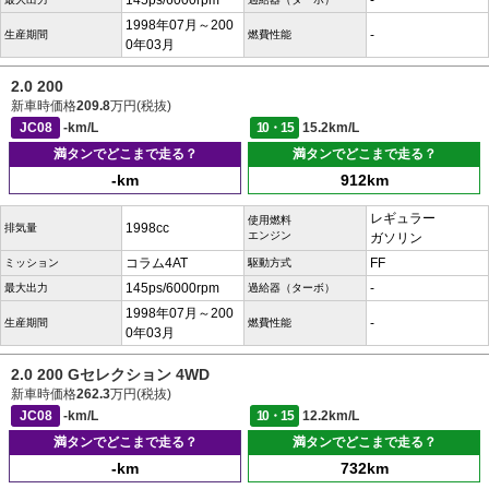
145ps/6000rpm
-
1998年07月～200
-
生産期間
燃費性能
0年03月
2.0 200
新車時価格
209.8
万円(税抜)
JC08
-km/L
10・15
15.2km/L
満タンでどこまで走る？
満タンでどこまで走る？
-km
912km
レギュラー
使用燃料
1998cc
排気量
エンジン
ガソリン
コラム4AT
FF
ミッション
駆動方式
145ps/6000rpm
-
最大出力
過給器（ターボ）
1998年07月～200
-
生産期間
燃費性能
0年03月
2.0 200 Gセレクション 4WD
新車時価格
262.3
万円(税抜)
JC08
-km/L
10・15
12.2km/L
満タンでどこまで走る？
満タンでどこまで走る？
-km
732km