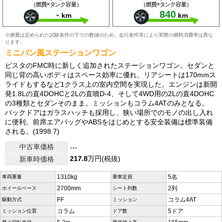
（燃費×タンク容量）
（燃費×タンク容量）
-
840
km
km
※燃費は定められた試験条件の下での数値のため、走行条件等により実際の燃料消費率は異な
ります。
ミニバン風ステーションワゴン
ビスタのFMC時に新しく追加されたステーションワゴン。セダンと
同じ背の高いボディはスペース効率に優れ、リアシートは170mmス
ライドもするなど1クラス上の室内空間を実現した。エンジンは新開
発1.8Lの直4DOHCと2Lの直噴D-4、そして4WD用の2Lの直4DOHC
の3種類とセダンそのまま。ミッションもコラム4ATのみとなる。
バックドアはガラスハッチも採用し、狭い場所でのモノの出し入れ
に便利。前席エアバッグやABSをはじめとする安全装備は標準装備
される。(1998.7)
中古車価格
---
217.8
万円(税抜)
新車時価格
1310kg
5名
車両重量
乗車定員
2700mm
2列
ホイールベース
シート列数
FF
コラム4AT
駆動方式
ミッション
コラム
5ドア
ミッション位置
ドア数