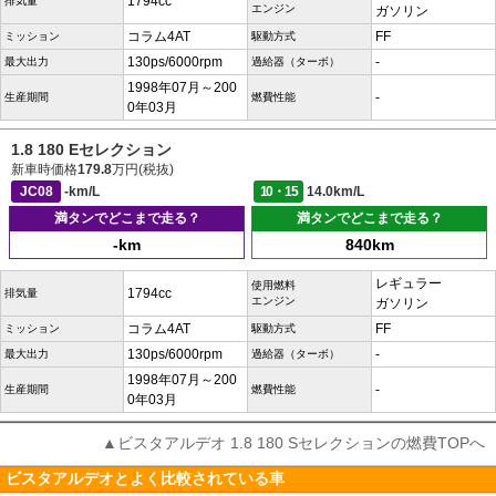
1794cc
排気量
エンジン
ガソリン
コラム4AT
FF
ミッション
駆動方式
130ps/6000rpm
-
最大出力
過給器（ターボ）
1998年07月～200
-
生産期間
燃費性能
0年03月
1.8 180 Eセレクション
新車時価格
179.8
万円(税抜)
JC08
-km/L
10・15
14.0km/L
満タンでどこまで走る？
満タンでどこまで走る？
-km
840km
レギュラー
使用燃料
1794cc
排気量
エンジン
ガソリン
コラム4AT
FF
ミッション
駆動方式
130ps/6000rpm
-
最大出力
過給器（ターボ）
1998年07月～200
-
生産期間
燃費性能
0年03月
▲ビスタアルデオ 1.8 180 Sセレクションの燃費TOPへ
ビスタアルデオとよく比較されている車