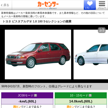
戻る
お気に入り
メニュー
新車時価格はメーカー発表当時の車両本体価格です。また基本情報など、その他の項目について
もメーカー発表時の情報に基いています。
トヨタ ビスタアルデオ 1.8 180 Sセレクションの燃費
1/3
98年(H10)7月、新型時のフロント。仕様はグレードにより異なります
JC08モード
10・15モード
-km/L(60L)
14.0km/L(60L)
満タン
でどこまで走る？
満タン
でどこまで走る？