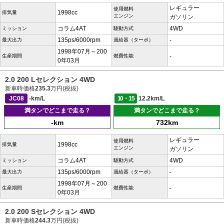
レギュラー
使用燃料
1998cc
排気量
エンジン
ガソリン
コラム4AT
4WD
ミッション
駆動方式
135ps/6000rpm
-
最大出力
過給器（ターボ）
1998年07月～200
-
生産期間
燃費性能
0年03月
2.0 200 Lセレクション 4WD
新車時価格
235.3
万円(税抜)
JC08
-km/L
10・15
12.2km/L
満タンでどこまで走る？
満タンでどこまで走る？
-km
732km
レギュラー
使用燃料
1998cc
排気量
エンジン
ガソリン
コラム4AT
4WD
ミッション
駆動方式
135ps/6000rpm
-
最大出力
過給器（ターボ）
1998年07月～200
-
生産期間
燃費性能
0年03月
2.0 200 Sセレクション 4WD
新車時価格
244.3
万円(税抜)