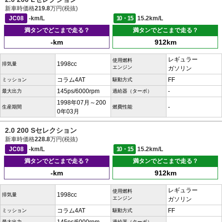
新車時価格
219.8
万円(税抜)
JC08
-km/L
10・15
15.2km/L
満タンでどこまで走る？
満タンでどこまで走る？
-km
912km
レギュラー
使用燃料
1998cc
排気量
エンジン
ガソリン
コラム4AT
FF
ミッション
駆動方式
145ps/6000rpm
-
最大出力
過給器（ターボ）
1998年07月～200
-
生産期間
燃費性能
0年03月
2.0 200 Sセレクション
新車時価格
228.8
万円(税抜)
JC08
-km/L
10・15
15.2km/L
満タンでどこまで走る？
満タンでどこまで走る？
-km
912km
レギュラー
使用燃料
1998cc
排気量
エンジン
ガソリン
コラム4AT
FF
ミッション
駆動方式
最大出力
過給器（ターボ）