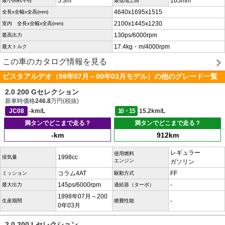
5.3m
165mm
最小回転半径
最低地上高
4640x1695x1515
全長x全幅x全高(mm)
2100x1445x1230
室内 全長x全幅x全高(mm)
130ps/6000rpm
最高出力
17.4kg・m/4000rpm
最大トルク
この車のカタログ情報を見る
ビスタアルデオ（98年07月～00年03月モデル）の他のグレード一覧
2.0 200 Gセレクション
新車時価格
246.8
万円(税抜)
JC08
-km/L
10・15
15.2km/L
満タンでどこまで走る？
満タンでどこまで走る？
-km
912km
レギュラー
使用燃料
1998cc
排気量
エンジン
ガソリン
コラム4AT
FF
ミッション
駆動方式
145ps/6000rpm
-
最大出力
過給器（ターボ）
1998年07月～200
-
生産期間
燃費性能
0年03月
2.0 200 Lセレクション