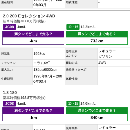
-
生産期間
燃費性能
0年03月
2.0 200 Eセレクション 4WD
新車時価格
207.8
万円(税抜)
JC08
-km/L
10・15
12.2km/L
満タンでどこまで走る？
満タンでどこまで走る？
-km
732km
レギュラー
使用燃料
1998cc
排気量
エンジン
ガソリン
コラム4AT
4WD
ミッション
駆動方式
135ps/6000rpm
-
最大出力
過給器（ターボ）
1998年07月～200
-
生産期間
燃費性能
0年03月
1.8 180
新車時価格
198.8
万円(税抜)
JC08
-km/L
10・15
14.0km/L
満タンでどこまで走る？
満タンでどこまで走る？
-km
840km
レギュラー
使用燃料