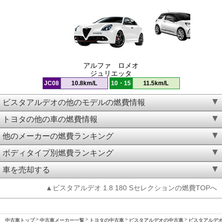
アルファ ロメオ
ジュリエッタ
JC08
10.8km/L
10・15
11.5km/L
ビスタアルデオの他のモデルの燃費情報
トヨタの他の車の燃費情報
他のメーカーの燃費ランキング
ボディタイプ別燃費ランキング
車を売却する
▲ビスタアルデオ 1.8 180 Sセレクションの燃費TOPへ
中古車トップ
中古車メーカー一覧
トヨタの中古車
ビスタアルデオの中古車
ビスタアルデオ(