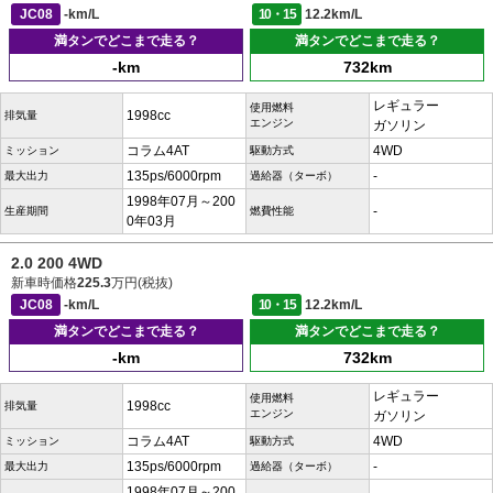
JC08
-km/L
10・15
12.2km/L
満タンでどこまで走る？
満タンでどこまで走る？
-km
732km
レギュラー
使用燃料
1998cc
排気量
エンジン
ガソリン
コラム4AT
4WD
ミッション
駆動方式
135ps/6000rpm
-
最大出力
過給器（ターボ）
1998年07月～200
-
生産期間
燃費性能
0年03月
2.0 200 4WD
新車時価格
225.3
万円(税抜)
JC08
-km/L
10・15
12.2km/L
満タンでどこまで走る？
満タンでどこまで走る？
-km
732km
レギュラー
使用燃料
1998cc
排気量
エンジン
ガソリン
コラム4AT
4WD
ミッション
駆動方式
135ps/6000rpm
-
最大出力
過給器（ターボ）
1998年07月～200