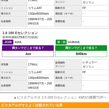
1794cc
排気量
エンジン
ガソリン
コラム4AT
FF
ミッション
駆動方式
130ps/6000rpm
-
最大出力
過給器（ターボ）
1998年07月～200
-
生産期間
燃費性能
0年03月
1.8 180 Eセレクション
新車時価格
179.8
万円(税抜)
JC08
-km/L
10・15
14.0km/L
満タンでどこまで走る？
満タンでどこまで走る？
-km
840km
レギュラー
使用燃料
1794cc
排気量
エンジン
ガソリン
コラム4AT
FF
ミッション
駆動方式
130ps/6000rpm
-
最大出力
過給器（ターボ）
1998年07月～200
-
生産期間
燃費性能
0年03月
▲ビスタアルデオ 2.0 200 Gセレクション 4WDの燃費TOPへ
ビスタアルデオとよく比較されている車