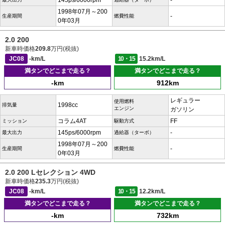
145ps/6000rpm
-
1998年07月～200
-
生産期間
燃費性能
0年03月
2.0 200
新車時価格
209.8
万円(税抜)
JC08
-km/L
10・15
15.2km/L
満タンでどこまで走る？
満タンでどこまで走る？
-km
912km
レギュラー
使用燃料
1998cc
排気量
エンジン
ガソリン
コラム4AT
FF
ミッション
駆動方式
145ps/6000rpm
-
最大出力
過給器（ターボ）
1998年07月～200
-
生産期間
燃費性能
0年03月
2.0 200 Lセレクション 4WD
新車時価格
235.3
万円(税抜)
JC08
-km/L
10・15
12.2km/L
満タンでどこまで走る？
満タンでどこまで走る？
-km
732km