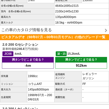
5.4m
150mm
最小回転半径
最低地上高
4640x1695x1515
全長x全幅x全高(mm)
2100x1445x1230
室内 全長x全幅x全高(mm)
135ps/6000rpm
最高出力
18.5kg・m/4400rpm
最大トルク
この車のカタログ情報を見る
ビスタアルデオ（98年07月～00年03月モデル）の他のグレード一覧
2.0 200 Gセレクション
新車時価格
246.8
万円(税抜)
JC08
-km/L
10・15
15.2km/L
満タンでどこまで走る？
満タンでどこまで走る？
-km
912km
レギュラー
使用燃料
1998cc
排気量
エンジン
ガソリン
コラム4AT
FF
ミッション
駆動方式
145ps/6000rpm
-
最大出力
過給器（ターボ）
1998年07月～200
-
生産期間
燃費性能
0年03月
2.0 200 Lセレクション