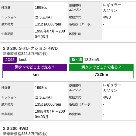
レギュラー
使用燃料
1998cc
排気量
エンジン
ガソリン
コラム4AT
4WD
ミッション
駆動方式
135ps/6000rpm
-
最大出力
過給器（ターボ）
1998年07月～200
-
生産期間
燃費性能
0年03月
2.0 200 Sセレクション 4WD
新車時価格
244.3
万円(税抜)
JC08
-km/L
10・15
12.2km/L
満タンでどこまで走る？
満タンでどこまで走る？
-km
732km
レギュラー
使用燃料
1998cc
排気量
エンジン
ガソリン
コラム4AT
4WD
ミッション
駆動方式
135ps/6000rpm
-
最大出力
過給器（ターボ）
1998年07月～200
-
生産期間
燃費性能
0年03月
2.0 200 4WD
新車時価格
225.3
万円(税抜)