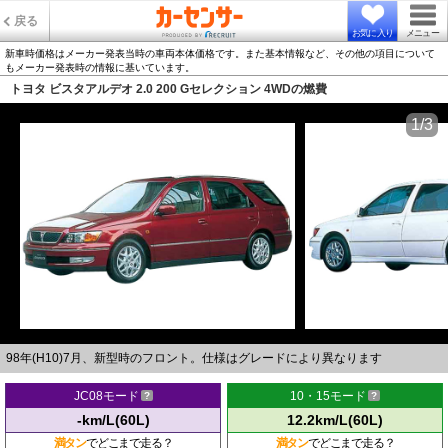
戻る
お気に入り
メニュー
新車時価格はメーカー発表当時の車両本体価格です。また基本情報など、その他の項目について
もメーカー発表時の情報に基いています。
トヨタ ビスタアルデオ 2.0 200 Gセレクション 4WDの燃費
1/3
98年(H10)7月、新型時のフロント。仕様はグレードにより異なります
JC08モード
10・15モード
-km/L(60L)
12.2km/L(60L)
満タン
でどこまで走る？
満タン
でどこまで走る？