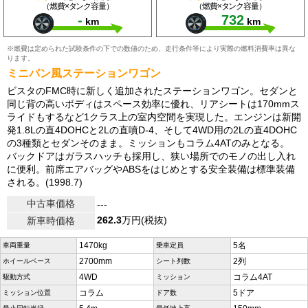
（燃費×タンク容量）
（燃費×タンク容量）
-
732
km
km
※燃費は定められた試験条件の下での数値のため、走行条件等により実際の燃料消費率は異な
ります。
ミニバン風ステーションワゴン
ビスタのFMC時に新しく追加されたステーションワゴン。セダンと
同じ背の高いボディはスペース効率に優れ、リアシートは170mmス
ライドもするなど1クラス上の室内空間を実現した。エンジンは新開
発1.8Lの直4DOHCと2Lの直噴D-4、そして4WD用の2Lの直4DOHC
の3種類とセダンそのまま。ミッションもコラム4ATのみとなる。
バックドアはガラスハッチも採用し、狭い場所でのモノの出し入れ
に便利。前席エアバッグやABSをはじめとする安全装備は標準装備
される。(1998.7)
中古車価格
---
262.3
万円(税抜)
新車時価格
1470kg
5名
車両重量
乗車定員
2700mm
2列
ホイールベース
シート列数
4WD
コラム4AT
駆動方式
ミッション
コラム
5ドア
ミッション位置
ドア数