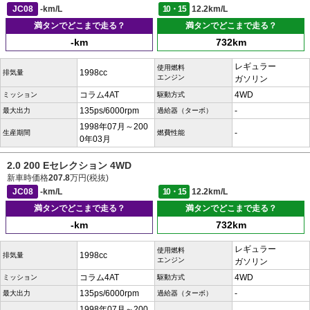
JC08
-km/L
10・15
12.2km/L
満タンでどこまで走る？
満タンでどこまで走る？
-km
732km
レギュラー
使用燃料
1998cc
排気量
エンジン
ガソリン
コラム4AT
4WD
ミッション
駆動方式
135ps/6000rpm
-
最大出力
過給器（ターボ）
1998年07月～200
-
生産期間
燃費性能
0年03月
2.0 200 Eセレクション 4WD
新車時価格
207.8
万円(税抜)
JC08
-km/L
10・15
12.2km/L
満タンでどこまで走る？
満タンでどこまで走る？
-km
732km
レギュラー
使用燃料
1998cc
排気量
エンジン
ガソリン
コラム4AT
4WD
ミッション
駆動方式
135ps/6000rpm
-
最大出力
過給器（ターボ）
1998年07月～200