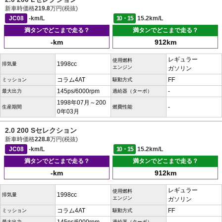
新車時価格
219.8
万円(税抜)
JC08
-km/L
10・15
15.2km/L
満タンでどこまで走る？
満タンでどこまで走る？
-km
912km
レギュラー
使用燃料
1998cc
排気量
エンジン
ガソリン
コラム4AT
FF
ミッション
駆動方式
145ps/6000rpm
-
最大出力
過給器（ターボ）
1998年07月～200
-
生産期間
燃費性能
0年03月
2.0 200 Sセレクション
新車時価格
228.8
万円(税抜)
JC08
-km/L
10・15
15.2km/L
満タンでどこまで走る？
満タンでどこまで走る？
-km
912km
レギュラー
使用燃料
1998cc
排気量
エンジン
ガソリン
コラム4AT
FF
ミッション
駆動方式
最大出力
過給器（ターボ）