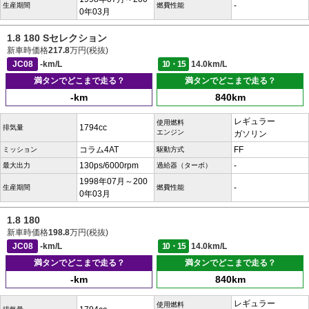
-
生産期間
燃費性能
0年03月
1.8 180 Sセレクション
新車時価格
217.8
万円(税抜)
JC08
-km/L
10・15
14.0km/L
満タンでどこまで走る？
満タンでどこまで走る？
-km
840km
レギュラー
使用燃料
1794cc
排気量
エンジン
ガソリン
コラム4AT
FF
ミッション
駆動方式
130ps/6000rpm
-
最大出力
過給器（ターボ）
1998年07月～200
-
生産期間
燃費性能
0年03月
1.8 180
新車時価格
198.8
万円(税抜)
JC08
-km/L
10・15
14.0km/L
満タンでどこまで走る？
満タンでどこまで走る？
-km
840km
レギュラー
使用燃料