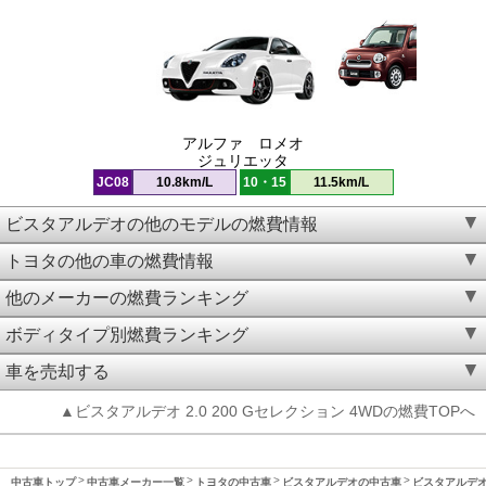
アルファ ロメオ
ジュリエッタ
JC08
10.8km/L
10・15
11.5km/L
ビスタアルデオの他のモデルの燃費情報
トヨタの他の車の燃費情報
他のメーカーの燃費ランキング
ボディタイプ別燃費ランキング
車を売却する
▲ビスタアルデオ 2.0 200 Gセレクション 4WDの燃費TOPへ
中古車トップ
中古車メーカー一覧
トヨタの中古車
ビスタアルデオの中古車
ビスタアルデオ(