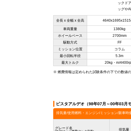
ックド
ッグやA
全長 x 全幅 x 全高
4640x1695x151
車両重量
1380kg
ホイールベース
2700mm
駆動方式
FF
ミッション位置
コラム
最小回転半径
5.3m
最大トルク
20kg・m/4400r
※ 燃費情報は定められた試験条件の下での数値
ビスタアルデオ（98年07月～00年03
排気量/使用燃料・エンジン/ミッション/新車時
グレード名
排気量