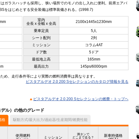
アはガラスハッチも採用し、狭い場所でのモノの出し入れに便利。前席エアバ
BSをはじめとする安全装備は標準装備される。(1998.7)
室内
5mm
2100x1445x1230mm
全長 x 全幅 x 全高
乗車定員
5人
シート配列
2列
ミッション
コラム4AT
ドア数
5ドア
最低地上高
165mm
pm
最高出力
145ps/6000rpm
のため、走行条件等により実際の燃料消費率は異なります。
ビスタアルデオ 2.0 200 Sセレクションのカタログ情報を見る
ビスタアルデオ 2.0 200 Sセレクションの燃費・トップヘ
月モデル）の他のグレード
価格
駆動方式/最大出力/過給器/生産期間/燃費性能
満タンで
使用燃料
新車時価格
ミッション
どこまで走る？