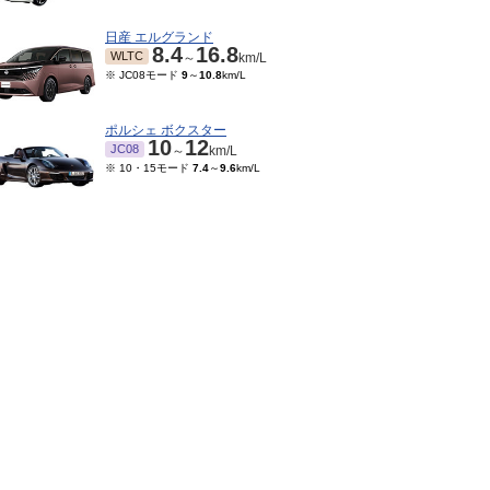
日産 エルグランド
8.4
16.8
WLTC
～
km/L
※ JC08モード
9
～
10.8
km/L
ポルシェ ボクスター
10
12
JC08
～
km/L
※ 10・15モード
7.4
～
9.6
km/L