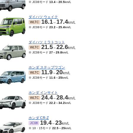
※ JC08モード
13.4
～
20.5
km/L
ダイハツ ウェイク
16.1
17.4
WLTC
～
km/L
※ JC08モード
23.2
～
25.4
km/L
ダイハツ ミラトコット
21.5
22.6
WLTC
～
km/L
※ JC08モード
27
～
29.8
km/L
ホンダ ステップワゴン
11.9
20
WLTC
～
km/L
※ JC08モード
11.6
～
25
km/L
ホンダ インサイト
24.4
28.4
WLTC
～
km/L
※ JC08モード
22.2
～
34.2
km/L
ホンダ CR-Z
19.4
23
JC08
～
km/L
※ 10・15モード
22.5
～
25
km/L