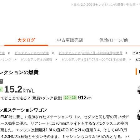
トヨタ 2.0 200 Sセレクションの燃費 | 中
カタログ
中古車販売店
保険/ローン/他
古車
>
ビスタアルデオの中古車
>
ビスタアルデオ(98年07月～00年03月)の燃費
>
ビスタ
ンキング
>
ビスタアルデオの燃費
>
ビスタアルデオ(98年07月～00年03月)の燃費
>
ビ
Sセレクションの燃費
？
15.2
5
km/L
ン
912
10・15
でどこまで走る？ (燃費xタンク容量)
km
ン風ステーションワゴン
のFMC時に新しく追加されたステーションワゴン。セダンと同じ背の高いボデ
ース効率に優れ、リアシートは170mmスライドもするなど1クラス上の室内
現した。エンジンは新開発1.8Lの直4DOHCと2Lの直噴D-4、そして4WD用
直4DOHCの3種類とセダンそのまま。ミッションもコラム4ATのみとなる。 バ