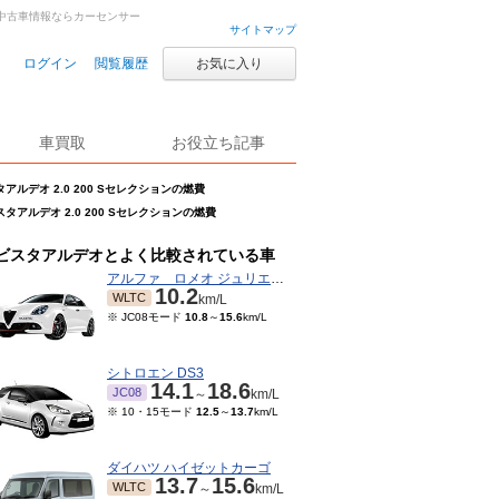
古車・中古車情報ならカーセンサー
サイトマップ
ログイン
閲覧履歴
お気に入り
車買取
お役立ち記事
アルデオ 2.0 200 Sセレクションの燃費
スタアルデオ 2.0 200 Sセレクションの燃費
ビスタアルデオとよく比較されている車
アルファ ロメオ ジュリエッタ
10.2
WLTC
km/L
※ JC08モード
10.8
～
15.6
km/L
シトロエン DS3
14.1
18.6
JC08
～
km/L
※ 10・15モード
12.5
～
13.7
km/L
ダイハツ ハイゼットカーゴ
13.7
15.6
WLTC
～
km/L