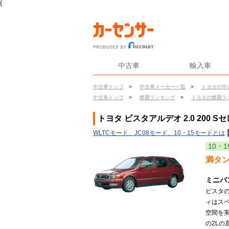
{
中古車
輸入車
中古車トップ
>
中古車メーカー一覧
>
トヨタの中
中古車トップ
>
燃費ランキング
>
トヨタの燃費ラ
トヨタ ビスタアルデオ 2.0 200 
WLTCモード、JC08モード、10・15モードとは
10・1
満タ
ミニバ
ビスタ
ィはスペ
空間を実
の2Lの