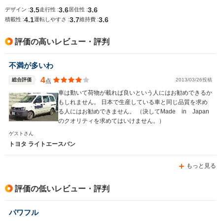
└高速道路:12.5～
3.5
3.6
3.6
デザイン :
走行性 :
居住性 :
13.4km/L
4.1
3.7
3.6
積載性 :
運転しやすさ :
維持費 :
排気量
1494～1496cc
1789～2184cc
1495cc
評価の高いレビュー・評判
駆動方式
FR、4WD
FR、4WD
FR、4WD
不満が多いわ
4
総合評価
2013/03/26投稿
点
車は動いて荷物が載れば良いという人にはお勧めできるか
もしれません。 日本で生産している車と同じ品質を求め
る人にはお勧めできません。 （決してMade in Japan
のクオリティを求めてはいけません。）
ゲストさん
トヨタ ライトエースバン
もっと見る
評価の低いレビュー・評判
パワフル