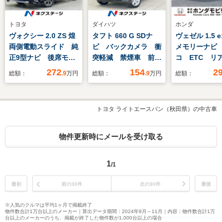
トヨタ
ダイハツ
ホンダ
ヴォクシー 2.0 ZS 煌
タフト 660 G SDナ
ヴェゼル 1.5 e
両側電動スライド 純
ビ バックカメラ 衝
メモリーナビ
正9型ナビ 後席モニ
突軽減 禁煙車 前席
コ ETC リ
ター バックカメラ
シートヒーター ドラ
272
154
2
総額：
.9
万円
総額：
.9
万円
総額：
衝突被害軽減装置 禁
レコ スマートキー
煙車 ドラレコ スマ
LEDヘッド/フォグ
ートキー LEDヘッ
ETC オートライト/
トヨタ ライトエースバン（秋田県）の中古車
ド ETC クルコン
エアコン
純正16インチアル
Bluetooth CD/DVD
ミ オートハイビー
再生
物件更新時にメールを受け取る
ム オートエアコン
1
/1
最初
前の30件
次の30件
最後
※人気のクルマは平均1ヶ月で掲載終了
物件数合計1万台以上のメーカー｜算出データ期間：2024年9月～11月｜内容：物件数合計1万
台以上のメーカーのうち、掲載が終了した物件数が1,000台以上の場合