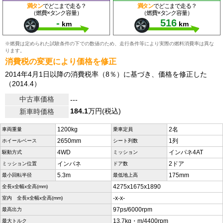
満タン
でどこまで走る？
満タン
でどこまで走る？
（燃費×タンク容量）
（燃費×タンク容量）
-
516
km
km
※燃費は定められた試験条件の下での数値のため、走行条件等により実際の燃料消費率は異な
ります。
消費税の変更により価格を修正
2014年4月1日以降の消費税率（8％）に基づき、価格を修正した
（2014.4）
中古車価格
---
184.1
万円(税込)
新車時価格
1200kg
2名
車両重量
乗車定員
2650mm
1列
ホイールベース
シート列数
4WD
インパネ4AT
駆動方式
ミッション
インパネ
2ドア
ミッション位置
ドア数
5.3m
175mm
最小回転半径
最低地上高
4275x1675x1890
全長x全幅x全高(mm)
-x-x-
室内 全長x全幅x全高(mm)
97ps/6000rpm
最高出力
13.7kg・m/4400rpm
最大トルク