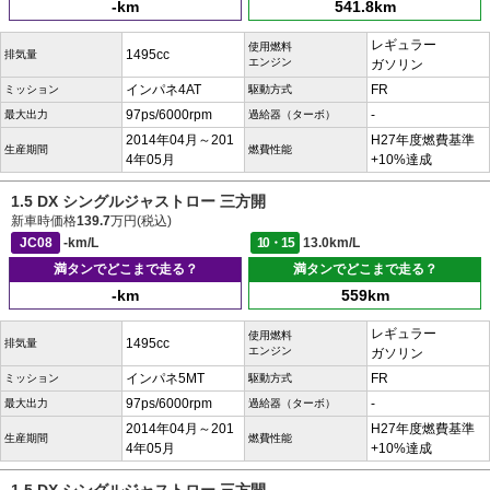
-km
541.8km
レギュラー
使用燃料
1495cc
排気量
エンジン
ガソリン
インパネ4AT
FR
ミッション
駆動方式
97ps/6000rpm
-
最大出力
過給器（ターボ）
2014年04月～201
H27年度燃費基準
生産期間
燃費性能
4年05月
+10%達成
1.5 DX シングルジャストロー 三方開
新車時価格
139.7
万円(税込)
JC08
-km/L
10・15
13.0km/L
満タンでどこまで走る？
満タンでどこまで走る？
-km
559km
レギュラー
使用燃料
1495cc
排気量
エンジン
ガソリン
インパネ5MT
FR
ミッション
駆動方式
97ps/6000rpm
-
最大出力
過給器（ターボ）
2014年04月～201
H27年度燃費基準
生産期間
燃費性能
4年05月
+10%達成