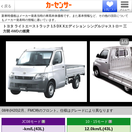
戻る
お気に入り
メニュー
新車時価格はメーカー発表当時の車両本体価格です。また基本情報など、その他の項目について
もメーカー発表時の情報に基いています。
トヨタ ライトエーストラック 1.5 DX Xエディション シングルジャストロー 三
方開 4WDの燃費
1/3
08年(H20)2月、FMC時のフロント。仕様はグレードにより異なります
JC08モード
10・15モード
-km/L(43L)
12.0km/L(43L)