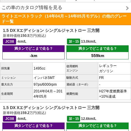
この車のカタログ情報を見る
ライトエーストラック（14年04月～14年05月モデル）の他のグレー
ド一覧
1.5 DX Xエディション シングルジャストロー 三方開
新車時価格
150.5
万円(税込)
JC08
-km/L
10・15
13.0km/L
満タンでどこまで走る？
満タンでどこまで走る？
-km
559km
レギュラー
使用燃料
1495cc
排気量
エンジン
ガソリン
インパネ5MT
FR
ミッション
駆動方式
97ps/6000rpm
-
最大出力
過給器（ターボ）
2014年04月～201
H27年度燃費基準
生産期間
燃費性能
4年05月
+10%達成
1.5 DX Xエディション シングルジャストロー 三方開
新車時価格
159.2
万円(税込)
JC08
-km/L
10・15
12.6km/L
満タンでどこまで走る？
満タンでどこまで走る？