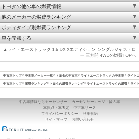
トヨタの他の車の燃費情報
他のメーカーの燃費ランキング
ボディタイプ別燃費ランキング
車を売却する
▲ライトエーストラック 1.5 DX Xエディション シングルジャストロ
ー 三方開 4WDの燃費TOPへ
中古車トップ
中古車メーカー一覧
トヨタの中古車
ライトエーストラックの中古車
ライトエ
中古車トップ
燃費ランキング
トヨタの燃費ランキング
ライトエーストラックの燃費
ライト
中古車情報ならカーセンサー
カーセンサーエッジ・輸入車
車買取・車査定
中古車リース
プライバシーポリシー
利用規約
サイトマップ
お問い合わせ