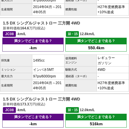
97ps/6000rpm
-
最大出力
過給器（ターボ）
2014年04月～201
H27年度燃費基準
生産期間
燃費性能
4年05月
+10%達成
1.5 DX シングルジャストロー 三方開 4WD
新車時価格
164.6
万円(税込)
JC08
-km/L
10・15
12.8km/L
満タンでどこまで走る？
満タンでどこまで走る？
-km
550.4km
レギュラー
使用燃料
1495cc
排気量
エンジン
ガソリン
インパネ5MT
4WD
ミッション
駆動方式
97ps/6000rpm
-
最大出力
過給器（ターボ）
2014年04月～201
H27年度燃費基準
生産期間
燃費性能
4年05月
+10%達成
1.5 DX シングルジャストロー 三方開 4WD
新車時価格
173.3
万円(税込)
JC08
-km/L
10・15
12.0km/L
満タンでどこまで走る？
満タンでどこまで走る？
-km
516km