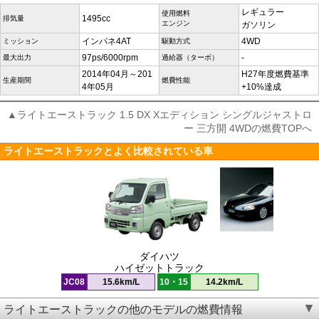
レギュラー
使用燃料
1495cc
排気量
エンジン
ガソリン
インパネ4AT
4WD
ミッション
駆動方式
97ps/6000rpm
-
最大出力
過給器（ターボ）
2014年04月～201
H27年度燃費基準
生産期間
燃費性能
4年05月
+10%達成
▲ライトエーストラック 1.5 DX Xエディション シングルジャストロ
ー 三方開 4WDの燃費TOPへ
ライトエーストラックとよく比較されている車
ダイハツ
ハイゼットトラック
JC08
15.6km/L
10・15
14.2km/L
ライトエーストラックの他のモデルの燃費情報