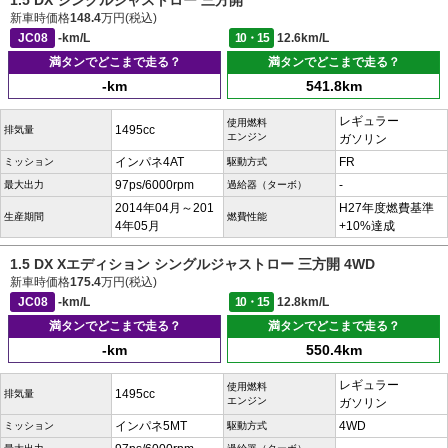
1.5 DX シングルジャストロー 三方開
新車時価格
148.4
万円(税込)
JC08
-km/L
10・15
12.6km/L
満タンでどこまで走る？
満タンでどこまで走る？
-km
541.8km
レギュラー
使用燃料
1495cc
排気量
エンジン
ガソリン
インパネ4AT
FR
ミッション
駆動方式
97ps/6000rpm
-
最大出力
過給器（ターボ）
2014年04月～201
H27年度燃費基準
生産期間
燃費性能
4年05月
+10%達成
1.5 DX Xエディション シングルジャストロー 三方開 4WD
新車時価格
175.4
万円(税込)
JC08
-km/L
10・15
12.8km/L
満タンでどこまで走る？
満タンでどこまで走る？
-km
550.4km
レギュラー
使用燃料
1495cc
排気量
エンジン
ガソリン
インパネ5MT
4WD
ミッション
駆動方式