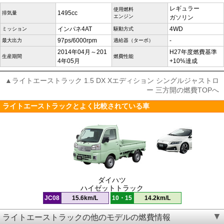
レギュラー
使用燃料
1495cc
排気量
エンジン
ガソリン
インパネ4AT
4WD
ミッション
駆動方式
97ps/6000rpm
-
最大出力
過給器（ターボ）
2014年04月～201
H27年度燃費基準
生産期間
燃費性能
4年05月
+10%達成
▲ライトエーストラック 1.5 DX Xエディション シングルジャストロ
ー 三方開の燃費TOPへ
ライトエーストラックとよく比較されている車
ダイハツ
ハイゼットトラック
JC08
15.6km/L
10・15
14.2km/L
ライトエーストラックの他のモデルの燃費情報