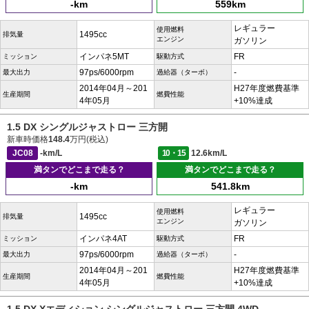
-km
559km
レギュラー
使用燃料
1495cc
排気量
エンジン
ガソリン
インパネ5MT
FR
ミッション
駆動方式
97ps/6000rpm
-
最大出力
過給器（ターボ）
2014年04月～201
H27年度燃費基準
生産期間
燃費性能
4年05月
+10%達成
1.5 DX シングルジャストロー 三方開
新車時価格
148.4
万円(税込)
JC08
-km/L
10・15
12.6km/L
満タンでどこまで走る？
満タンでどこまで走る？
-km
541.8km
レギュラー
使用燃料
1495cc
排気量
エンジン
ガソリン
インパネ4AT
FR
ミッション
駆動方式
97ps/6000rpm
-
最大出力
過給器（ターボ）
2014年04月～201
H27年度燃費基準
生産期間
燃費性能
4年05月
+10%達成