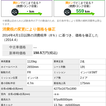
満タン
でどこまで走る？
満タン
でどこまで走る？
（燃費×タンク容量）
（燃費×タンク容量）
-
559
km
km
※燃費は定められた試験条件の下での数値のため、走行条件等により実際の燃料消費率は異な
ります。
消費税の変更により価格を修正
2014年4月1日以降の消費税率（8％）に基づき、価格を修正した
（2014.4）
中古車価格
---
150.5
万円(税込)
新車時価格
1120kg
2名
車両重量
乗車定員
2650mm
1列
ホイールベース
シート列数
FR
インパネ5MT
駆動方式
ミッション
インパネ
2ドア
ミッション位置
ドア数
4.7m
175mm
最小回転半径
最低地上高
4275x1675x1890
全長x全幅x全高(mm)
-x-x-
室内 全長x全幅x全高(mm)
97ps/6000rpm
最高出力
13.7kg・m/4400rpm
最大トルク