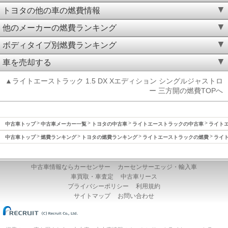
トヨタの他の車の燃費情報
他のメーカーの燃費ランキング
ボディタイプ別燃費ランキング
車を売却する
▲ライトエーストラック 1.5 DX Xエディション シングルジャストロ
ー 三方開の燃費TOPへ
中古車トップ
中古車メーカー一覧
トヨタの中古車
ライトエーストラックの中古車
ライトエ
中古車トップ
燃費ランキング
トヨタの燃費ランキング
ライトエーストラックの燃費
ライト
中古車情報ならカーセンサー
カーセンサーエッジ・輸入車
車買取・車査定
中古車リース
プライバシーポリシー
利用規約
サイトマップ
お問い合わせ