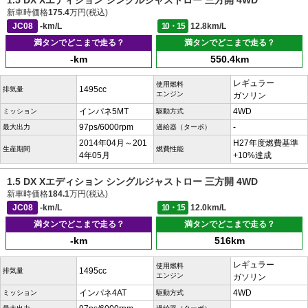
1.5 DX Xエディション シングルジャストロー 三方開 4WD
新車時価格
175.4
万円(税込)
JC08
-km/L
10・15
12.8km/L
満タンでどこまで走る？
満タンでどこまで走る？
-km
550.4km
レギュラー
使用燃料
1495cc
排気量
エンジン
ガソリン
インパネ5MT
4WD
ミッション
駆動方式
97ps/6000rpm
-
最大出力
過給器（ターボ）
2014年04月～201
H27年度燃費基準
生産期間
燃費性能
4年05月
+10%達成
1.5 DX Xエディション シングルジャストロー 三方開 4WD
新車時価格
184.1
万円(税込)
JC08
-km/L
10・15
12.0km/L
満タンでどこまで走る？
満タンでどこまで走る？
-km
516km
レギュラー
使用燃料
1495cc
排気量
エンジン
ガソリン
インパネ4AT
4WD
ミッション
駆動方式