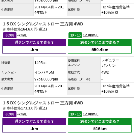
97ps/6000rpm
-
最大出力
過給器（ターボ）
2014年04月～201
H27年度燃費基準
生産期間
燃費性能
4年05月
+10%達成
1.5 DX シングルジャストロー 三方開 4WD
新車時価格
164.6
万円(税込)
JC08
-km/L
10・15
12.8km/L
満タンでどこまで走る？
満タンでどこまで走る？
-km
550.4km
レギュラー
使用燃料
1495cc
排気量
エンジン
ガソリン
インパネ5MT
4WD
ミッション
駆動方式
97ps/6000rpm
-
最大出力
過給器（ターボ）
2014年04月～201
H27年度燃費基準
生産期間
燃費性能
4年05月
+10%達成
1.5 DX シングルジャストロー 三方開 4WD
新車時価格
173.3
万円(税込)
JC08
-km/L
10・15
12.0km/L
満タンでどこまで走る？
満タンでどこまで走る？
-km
516km