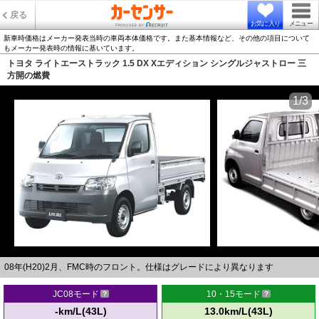
戻る
お気に入り
メニュー
新車時価格はメーカー発表当時の車両本体価格です。また基本情報など、その他の項目について
もメーカー発表時の情報に基いています。
トヨタ ライトエーストラック 1.5 DX Xエディション シングルジャストロー 三
方開の燃費
1/3
08年(H20)2月、FMC時のフロント。仕様はグレードにより異なります
JC08モード
10・15モード
-km/L(43L)
13.0km/L(43L)