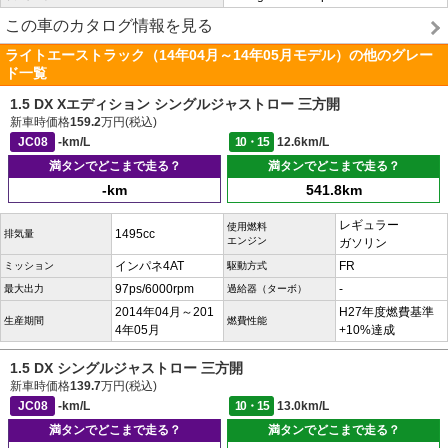
この車のカタログ情報を見る
ライトエーストラック（14年04月～14年05月モデル）の他のグレー
ド一覧
1.5 DX Xエディション シングルジャストロー 三方開
新車時価格
159.2
万円(税込)
JC08
-km/L
10・15
12.6km/L
満タンでどこまで走る？
満タンでどこまで走る？
-km
541.8km
レギュラー
使用燃料
1495cc
排気量
エンジン
ガソリン
インパネ4AT
FR
ミッション
駆動方式
97ps/6000rpm
-
最大出力
過給器（ターボ）
2014年04月～201
H27年度燃費基準
生産期間
燃費性能
4年05月
+10%達成
1.5 DX シングルジャストロー 三方開
新車時価格
139.7
万円(税込)
JC08
-km/L
10・15
13.0km/L
満タンでどこまで走る？
満タンでどこまで走る？